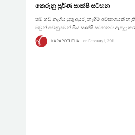
කෙරුනු පූර්ණ සාක්ෂි සටහන
තම හඬ නැගිය යුතු අයුරු නැගීම අවකාශයක් න
ඔවුන් වෙනුවෙන් සිය සාක්ෂි සටහනට ඇතුලු කරමි
KARAPOTHTHA
on
February 1, 2011