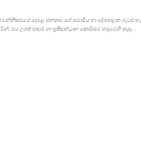
ැති වන්නිකරයේ දෙමළ ජනතාව ගේ සමාජීය හා දේශපාලන ගැටළු හැ
න්, එය උගත් පාඩම් හා ප්‍රතිසන්ධාන කොමිසම හමුවෙහි තැබූ,…