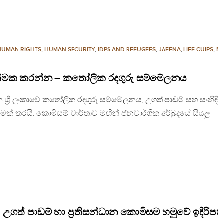
HUMAN RIGHTS
,
HUMAN SECURITY
,
IDPS AND REFUGEES
,
JAFFNA
,
LIFE QUIPS
,
ියාත්මක කරන්න – කතෝලික රදගුරු සම්මේලනය
රන ශ්‍රී ලංකාවේ කතෝලික රදගුරු සම්මේලනය, උගත් පාඩම් සහ සංහිඳ
මක් කරයි. කොමිසම් වාර්තාව මඟින් ජනවාර්ගික අර්බුදයේ සියලු
ත් පාඩම් හා ප්‍රතිසන්ධාන කොමිසම හමුවේ ඉදිරිප