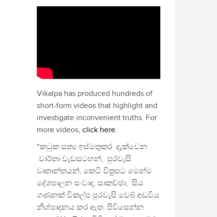
Vikalpa has produced hundreds of
short-form videos that highlight and
investigate inconvenient truths. For
more videos,
click here
.
"කටුක සත්‍ය ඉස්මතුකර දැක්වෙන
වාර්තා වැඩසටහන්, පුරවැසි
වෘතාන්තයන්, කෙටි චිත්‍රපට මෙන්ම
දේශපාලන සංවාද, සාකච්ඡා, සිය
ගණනක් විකල්ප පුරවැසි වෙබ් අඩවිය
නිශ්පාදනය කර ඇත. පිවිසෙන්න