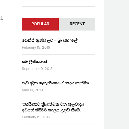
ම,
POPULAR
RECENT
සෙක්ස් ඇන්ඩ් ලව් – බ්‍රා සහ ‘ලේ’
February 15, 2016
සම ලිංගිකයෝ
September 9, 2013
පෑඩ් අඳින ගැහැනියකගේ හෘදය සාක්ෂිය
May 10, 2019
‘රහසිගතව ක්‍රියාත්මක වන කුලවාදය
අවසන් කිරීමට කාලය උදාවී තිබේ.’
February 15, 2016