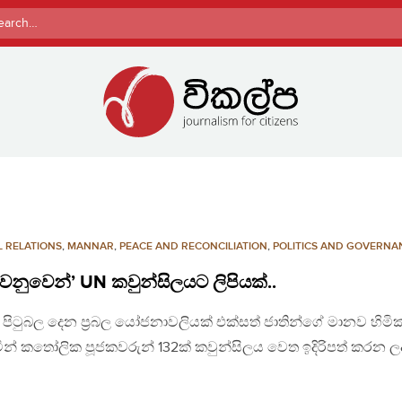
rch
L RELATIONS
,
MANNAR
,
PEACE AND RECONCILIATION
,
POLITICS AND GOVERNA
ව වෙනුවෙන්’ UN කවුන්සිලයට ලිපියක්..
වලට පිටුබල දෙන ප්‍රබල යෝජනාවලියක් එක්සත් ජාතින්ගේ මානව හිමි
මින් කතෝලික පූජකවරුන් 132ක් කවුන්සිලය වෙත ඉදිරිපත් කරන ල