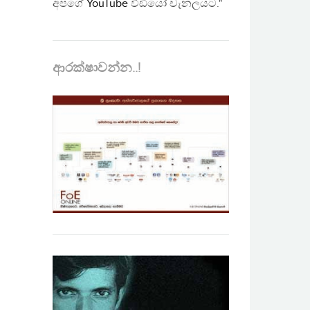
අපගේ
YouTube
වීඩියෝ චැනලයට."
ආරක්ෂාවන්න..!