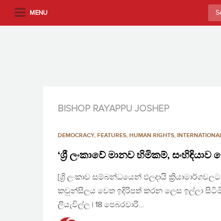
S
Sea
MENU
k
for:
i
p
t
o
m
a
i
BISHOP RAYAPPU JOSHEP
n
c
DEMOCRACY
,
FEATURES
,
HUMAN RIGHTS
,
INTERNATIONA
o
n
‘ශ්‍රී ලංකාවේ මානව හිමිකම්, සංහිඳියා
t
[ශ්‍රි ලංකාව සම්බන්ධයෙන් ඵලදායි ක්‍රියාමාර්ග
e
n
කවුන්සිලය වෙත ඉදිරිපත් කරන ලෙස ඉල්ලා සිටි
t
ලියැවිල්ල | 18 පෙබරවාරි…