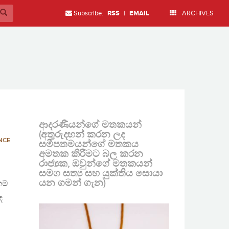
Subscribe:
RSS
|
EMAIL
ARCHIVES
ආදරණීයන්ගේ මතකයන්
(අතුරුදහන් කරන ලද
NCE
සමීපතමයන්ගේ මතකය
අමතක කිරීමට බල කරන
රාජ්‍යක, ඔවුන්ගේ මතකයන්
සමග සත්‍ය සහ යුක්තිය සොයා
යන ගමන් ගැන)
කම්
ද