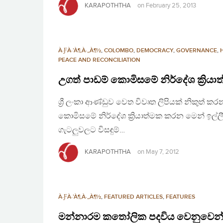
KARAPOTHTHA
on
February 25, 2013
À·ƑÀ·’À¶‚À·„À¶½
,
COLOMBO
,
DEMOCRACY
,
GOVERNANCE
,
PEACE AND RECONCILIATION
උගත් පාඩම් කොමිසමේ නිර්දේශ ක්‍ර
ශ්‍රී ලංකා ආණ්ඩුව වෙත විවෘත ලිපියක් නිකුත් ක
කොමිසමේ නිර්දේශ ක්‍රියාත්මක කරන මෙන් ඉල්ලී
ගැටලුවලට විසඳුම්…
KARAPOTHTHA
on
May 7, 2012
À·ƑÀ·’À¶‚À·„À¶½
,
FEATURED ARTICLES
,
FEATURES
මන්නාරම කතෝලික පදවිය වෙනුවෙන් උග