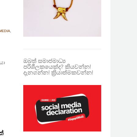
MEDIA
,
ඔබත් සමාජමාධ්‍ය
ියා
පරිශීලකයෙක්ද? කියවන්න!
දැනගන්න! ක්‍රියාත්මකවන්න!
ත්