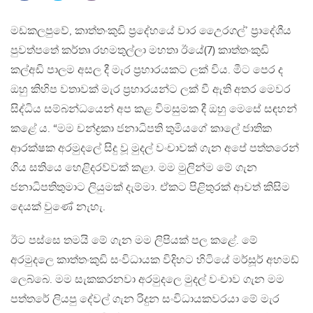
මඩකලපුවේ, කාත්තංකුඩි ප්‍රදේහ‍යේ වාර උ‍ෛරගල්’ ප්‍රාදේශීය
පුවත්පතේ කර්තෘ රහමතුල්ලා මහතා ඊයේ(7) කාත්තංකුඩි
කල්අඩි පාලම අසල දී මැර ප්‍රහාරයකට ලක් විය. මීට පෙර ද
ඔහු කිහිප වතාවක් මැර ප්‍රහාරයන්ට ලක් වී ඇති අතර මෙවර
සිද්ධිය සම්බන්ධයෙන් අප කළ විමසුමක දී ඔහු මෙසේ සඳහන්
කළේ ය. “මම චන්ද්‍රකා ජනාධිපති තුමියගේ කාලේ ජාතික
ආරක්ෂක අරමුදලේ සිදු වූ මුදල් වංචාවක් ගැන අපේ පත්තරෙන්
ගිය සතියෙ හෙළිදරව්වක් කළා. මම මුලින්ම මේ ගැන
ජනාධිපතිතුමාට ලියුමක් දැම්මා. ඒකට පිළිතුරක් ආවත් කිසිම
දෙයක් වුණේ නැහැ.
ඊට පස්සෙ තමයි මේ ගැන මම ලිපියක් පල කළේ. මේ
අරමුදලෙ කාත්තංකුඩි සංවිධායක විදිහට හිටියේ මර්සූර් අහමඩ්
ලෙබ්බෙ. මම සැකකරනවා අරමුදලෙ මුදල් වංචාව ගැන මම
පත්තරේ ලියපු දේවල් ගැන රිදුන සංවිධායකවරයා මේ මැර