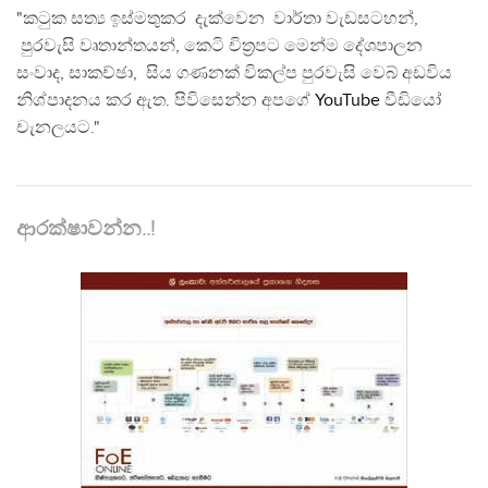
"කටුක සත්‍ය ඉස්මතුකර දැක්වෙන වාර්තා වැඩසටහන්,
පුරවැසි වෘතාන්තයන්, කෙටි චිත්‍රපට මෙන්ම දේශපාලන
සංවාද, සාකච්ඡා, සිය ගණනක් විකල්ප පුරවැසි වෙබ් අඩවිය
නිශ්පාදනය කර ඇත. පිවිසෙන්න අපගේ
YouTube
වීඩියෝ
චැනලයට."
ආරක්ෂාවන්න..!