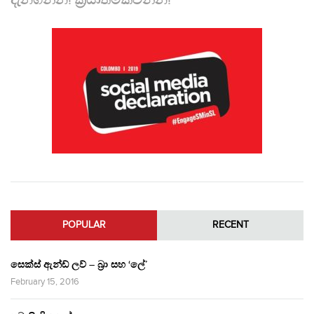
POPULAR
RECENT
සෙක්ස් ඇන්ඩ් ලව් – බ්‍රා සහ ‘ලේ’
February 15, 2016