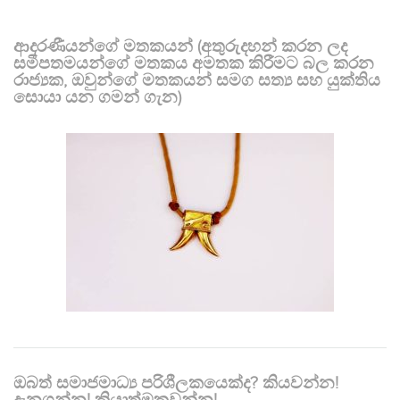
ආදරණීයන්ගේ මතකයන් (අතුරුදහන් කරන ලද
සමීපතමයන්ගේ මතකය අමතක කිරීමට බල කරන
රාජ්‍යක, ඔවුන්ගේ මතකයන් සමග සත්‍ය සහ යුක්තිය
සොයා යන ගමන් ගැන)
ඔබත් සමාජමාධ්‍ය පරිශීලකයෙක්ද? කියවන්න!
දැනගන්න! ක්‍රියාත්මකවන්න!