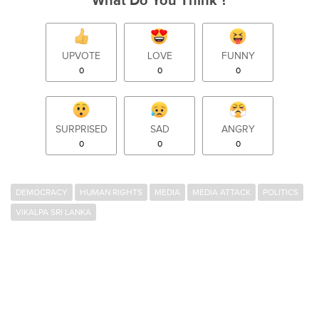
What Do You Think ?
UPVOTE
LOVE
FUNNY
0
0
0
SURPRISED
SAD
ANGRY
0
0
0
DEMOCRACY
HUMAN RIGHTS
MEDIA
MEDIA ATTACK
POLITICS
VIKALPA SRI LANKA