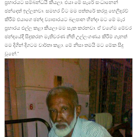
ප්‍රහාරයට සම්බන්ධයි කියලා. එයා මේ සැරේ සංධානෙන්
ඡන්දෙත් ඉල්ලනවා. සමහර විට මම පත්තරේ කරපු හෙලිදරව්
කිරීම් එයාගෙ ඡන්ද ව්‍යාපාරයට බලපාන හින්දා මට මේ මැර
ප්‍රහාරය එල්ල කළා කියලා මම සැක කරනවා. ඒ වගේම මේවර
ඡන්දයේදී සිදුකරන මැතිවරණ නීති උල්ලංගණය කිරීම් ගැනත්
මම දිගින් දිගටම වාර්තා කළ‍ා. මේ නිසා තමයි මට මේක සිදු
වුනේ.”