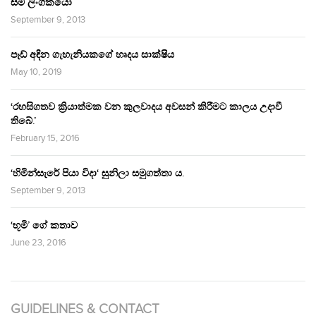
සම ලිංගිකයෝ
September 9, 2013
පෑඩ් අඳින ගැහැනියකගේ හෘදය සාක්ෂිය
May 10, 2019
‘රහසිගතව ක්‍රියාත්මක වන කුලවාදය අවසන් කිරීමට කාලය උදාවී
තිබේ.’
February 15, 2016
‘හිමින්සැරේ පියා විදා‘ සුනිලා සමුගත්තා ය.
September 9, 2013
‘භූමි’ ගේ කතාව
June 23, 2016
GUIDELINES & CONTACT