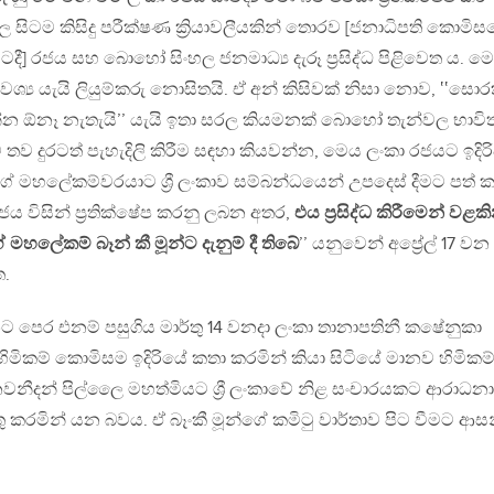
ුල සිටම කිසිදු පරීක්ෂණ ක්‍රියාවලීයකින් තොරව [ජනාධිපති කොමි
ිටදී] රජය සහ බොහෝ සිංහල ජනමාධ්‍ය දැරූ ප්‍රසිද්ධ පිළිවෙත ය. 
 අවශ්‍ය යැයි ලියුම්කරු නොසිතයි. ඒ අන් කිසිවක් නිසා නොව, ‛‛සො
 ඕනෑ නැතැයි’’ යැයි ඉතා සරල කියමනක් බොහෝ තැන්වල භාවි
 තව දුරටත් පැහැදිලි කිරීම සඳහා කියවන්න, මෙය ලංකා රජයට ඉදිරි
ගේ මහලේකම්වරයාට ශ්‍රී ලංකාව සම්බන්ධයෙන් උපදෙස් දීමට පත් 
 රජය විසින් ප්‍රතික්ෂේප කරනු ලබන අතර,
එය ප්‍රසිද්ධ කිරීමෙන් වළක
මහලේකම් බෑන් කී මූන්ට දැනුම් දී තිබේ
’’ යනුවෙන් අප්‍රේල් 17 වන
ත.
 පෙර එනම් පසුගිය මාර්තු 14 වනදා ලංකා තානාපතිනී කෂේනුකා
ිමිකම් කොමිසම ඉදිරියේ කතා කරමින් කියා සිටියේ මානව හිමිකම
නීදන් පිල්ලෛ මහත්මියට ශ්‍රී ලංකාවේ නිළ සංචාරයකට ආරාධනා
ු කරමින් යන බවය. ඒ බෑංකී මූන්ගේ කමිටු වාර්තාව පිට වීමට ආ