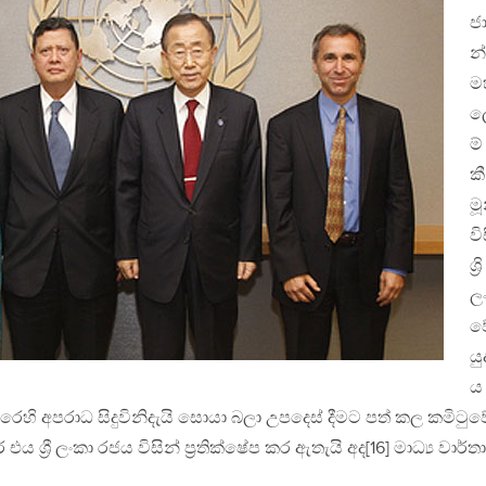
ජා
න
ම
ල
ම්
කී
මූ
වි
ශ්‍රි
ල
ව
ය
ය
එරෙහි අපරාධ සිදුවිනිදැයි සොයා බලා උපදෙස් දීමට පත් කල කමිටුව
ය ශ්‍රී ලංකා රජය විසින් ප්‍රතික්ෂේප කර ඇතැයි අද[16] මාධ්‍ය වාර්තා