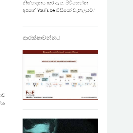
නිශ්පාදනය කර ඇත. පිවිසෙන්න
අපගේ
YouTube
වීඩියෝ චැනලයට."
ආරක්ෂාවන්න..!
රාව
ක්ත