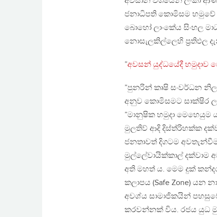
අවසාන වශයෙන් ලංකා ආණ්ඩුව
ජනාධිපති කොමිසම හමුවේ ස
බොහෝ ලාංකේය සිංහල මාධ්‍
නොසැලකිල්ලෙහි ප්‍රතිඵල ද
”
අවසන් යුද්ධයේදී හමුදාව ප
”පුනරින් කෘෂි සංවර්ධන නි
අනුව කොමිසමට සාක්ෂිර ලබ
”මානුෂික හමුදා මෙහෙයුම
මුලතිව් ආදි දිස්ත්රිහක්ක ද
ජනතාවත් දිගටම අවතැන්වීම
මුල්ලේවායික්කාල් දක්වාම අ
අති මහත් ය. මෙම දුක් කන්ද
කලාපය (Safe Zone) යන න
අවශ්ය සාමාජිකයින් පහසුව
කරවන්නක් විය. රජය යුධ