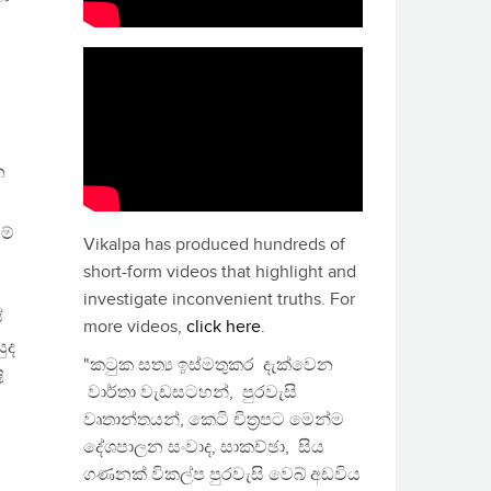
න
ම්
Vikalpa has produced hundreds of
short-form videos that highlight and
investigate inconvenient truths. For
ේ
more videos,
click here
.
ුද
"කටුක සත්‍ය ඉස්මතුකර දැක්වෙන
ි
වාර්තා වැඩසටහන්, පුරවැසි
වෘතාන්තයන්, කෙටි චිත්‍රපට මෙන්ම
දේශපාලන සංවාද, සාකච්ඡා, සිය
ගණනක් විකල්ප පුරවැසි වෙබ් අඩවිය