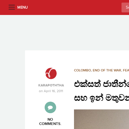
S
Sea
MENU
k
for:
i
p
t
o
m
a
i
n
COLOMBO
,
END OF THE WAR
,
FEA
c
එක්සත් ජාතීන්ග
o
KARAPOTHTHA
n
on
April 16, 2011
සහ ඉන් මතුව
t
e
n
t
NO
COMMENTS
.