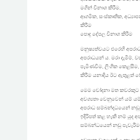
මගින් විනාශ කිරීම,
ආගමික, සංස්කෘතික, අධ්‍යා
කිරීම
පොදු දේපල විනාශ කිරීම
මනුෂ්‍යත්වයට එරෙහි අපරා
අපරාධයන් ය. මරා දැමීම්, ව
පැමිණවීම, ලිංගික කෙළසීම
කිරීම යනාදිය ඊට ඇතුළත් ව
මෙම චෝදනා මත කවරකුට හෝ
අවශ්‍යතා වෙනුවෙන් යම් යම් 
අපරාධ සම්බන්දධයෙන් නඩු 
ඉදිරිපත් කළ හැකි නම් යුද
සම්බන්ධයෙන් නඩු පැවැරීමට