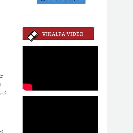
ක්
ය
නයේ
හෝ