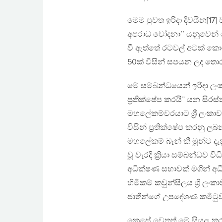
මෙම පුවත ඉරිදා දිවයින[17
අපරාධ චෝදනා’’ යනුවෙන් ම
වී ඇත්තේ රටවල් අටක් කොටි
50ක් විසින් සපයන ලද තොර
මේ සම්බන්ධයෙන් ඉරිදා ලං
ප්‍රතික්ෂේප කරයි” යන සිර
මහලේකම්වරයාට ශ්‍රී ලංකාව
විසින් ප්‍රතික්ෂේප කරනු ල
මහලේකම් බෑන් කී මූන්ට දැනු
වූ වැරදි ක්‍රියා සම්බන්ධව 
අධීක්ෂණ සභාවක් මගින් අධී
හිමිකම් කවුන්සිලය ශ්‍රි
ජාතීන්ගේ උපදේශණ කමිටුව
කෙසේ වෙතත් මේ සියලු කරු