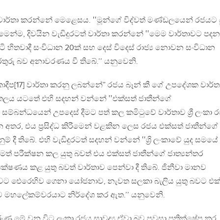
] වාර්තා කරන්නේ මෙළෙසය. ‛‛මූන්ගේ විද්වත් මණ්ඩලයෙන් රජයට 
ෙන්ම, දිවයින වැඩිදුරටත් වාර්තා කරන්නේ ‛‛මෙම වාර්තාවට පදන
 හිතවාදී සංවිධාන 20ක් සහ දෙස් විදෙස් රාජ්‍ය නොවන සංවිධාන
තුරු බව අනාවරණය වී තිබේ.’’ යනුවෙනි.
කාදීප[17] වාර්තා කරනු ලබන්නේ” රජය බෑන් කී ගේ උපදේශක වාර්
ස්තලය යටතේ එහි සදහන් වන්නේ ‛‛එක්සත් ජාතීන්ගේ
 සම්බන්ධයෙන් උපදෙස් දීමට පත් කල කමිටුවේ වාර්තාව ශ්‍රී ලංකා 
බන අතර, එය ප්‍රසිද්ධ කිරීමෙන් වළකින ලෙස රජය එක්සත් ජාතීන්ගේ
ම් දී තිබේ. එහි වැඩිදුරටත් සදහන් වන්නේ ‛‛ශ්‍රි ලංකාවේ යුද සමයේ ස
විධිමත් පරීක්ෂන කල යුතු බවත් එය එක්සත් ජාතීන්ගේ ජාත්‍යන්තර
ක්ෂණය කළ යුතු බවත් වාර්තාව පෙන්වා දී තිබේ. ජිනීවා මානව
 ලංකාවට ඓරෙහිව ගෙනා යෝජනාව, නැවත සලකා බැලිය යුතු බවට එක
 මහලේකම්වරයාට නිර්දේශ කර ඇත.’’ යනුවෙනි.
ණු මේ වන විට ලංකා රජය සාවද්‍ය ඒවා බව පවසා ප්‍රතික්ෂේප කර