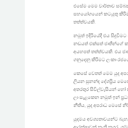
එසේම මෙම වාර්තාව සම්බන
සහයෝගයෙන් කටයුතු කිරීම
තත්ත්වයකි.
නමුත් ඉදිරියේදී එය සිදුව
නඩයත් එක්සත් ජාතීන්ගේ 
අයහපත් තත්ත්වයකි. එය ජාත්
ගනුදෙනු කිරිමට ලංකා රජ
කෙසේ වෙතත් මෙම යුද අපරා
ලියන සුනන්ද දේශප්‍රිය මෙ
අතරතුර සිවිල්වැසියන් හෝ
ලා සැළකෙන නමුත් ඉන් ප්‍
නීතිය, යුද අපරාධ මෙසේ න
යුදමය අවශ්‍යතාවයන්ට බැහැ
ආරක්ෂාවක් නැති නගර, ගම