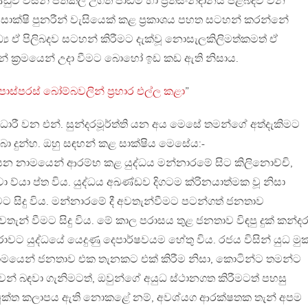
 විසින් පත්කල උගත් පාඩම් හා ප්‍රතිසංන්දානය පිළිබදව වන
ාක්ෂි පුනරීන් වැසියෙක් කළ ප්‍රකාශය පහත සටහන් කරන්නේ
ය ඒ පිලිබදව සටහන් කිරීමට දැක්වූ නොසැලකිලිමත්කමත් ඒ
ැන් ක්‍රමයෙන් උදා වීමට බොහෝ ඉඩ කඩ ඇති නිසාය.
ොස්පරස් බෝම්බවලින් ප්‍රහාර එල්ල කළා
”
ලධාරී වන එන්. සුන්දරමූර්ත්ති යන අය මෙසේ තමන්ගේ අත්දැකිමට
ා දුන්හ. ඔහු සඳහන් කළ සාක්ෂිය මෙසේය:-
 යන නාමයෙන් ආරම්භ කළ යුද්ධය මන්නාරමේ සිට කිලිනොච්චි,
ක්වා ව්යා ප්ත විය. යුද්ධය අඛණ්ඩව දිගටම ක්රිනයාත්මක වූ නිසා
ට සිදු විය. මන්නාරමේ දී අවතැන්වීමට පටන්ගත් ජනතාව
වතැන් වීමට සිදු විය. මේ කාල පරාසය තුළ ජනතාව විඳපු දුක් කන්ද
රාවට යුද්ධයේ යෙදුණු දෙපාර්ෂවයම හේතු විය. රජය විසින් යුධ මු
ාමයෙන් ජනතාව එක තැනකට එක් කිරීම නිසා, කොටින්ට තමන්ට
ෙන් බඳවා ගැනිමටත්, ඔවුන්ගේ අයුධ ස්ථානගත කිරීමටත් පහසු
 මුක්ත කලාපය ඇති නොකළේ නම්, අවශ්යග ආරක්ෂතක තැන් අපම