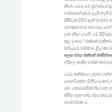
තිබේ. මෙය මේ ප්‍රශ්ණයේ ම
වාර්තාවත් තවම ලැබී නැති ව
කිසිවක් ලිවීම දැන් ඒ තරම්
නොකරා නම් තමා බය වෙන්න
වන නිසා වෙනි. මේ පිළිබදව
කල වහාම ‛‛එක්සත් ජාතීන්
කමිටුවේ වාර්තාව ශ්‍රී ලංකා
ලෙස රජය එක්සත් ජාතීන්ගේ 
ඉරිදා ලංකාදීප වාර්තා කර ඇ
මෙම තත්ත්වය උද්ගත වන්නට
සෙනවිරත්න ජිනිවා මානව හ
මහ කොමසාරිස්වරිය වන නව
කිරීම සදහා තම රජය කටයුත
අවස්ථාවක ය.