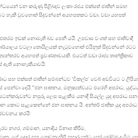
්ධයෙන් වන කරුණු පිළිබදව ලංකා රජය එක්සත් ජාතීන් සමඟ
ට හැකි වුවහොත් සිදුවන්නේ අයහපතකට වඩා, වඩා යහපත්
ීමට එතරම ඉඩක් නොමැති බව පෙනී යයි. උපවාස වංශත් සහ ජාතිවාදී
කාර්යාලය වටලා තොයිලයක් නැටුවහොත් එයිනුත් සිදුවන්නේ රටට
‍යන්තරව අයහපත් ප්‍රවණතාවයකි. එයටත් වඩා රාජ්‍ය තාන්ත්‍රිකාව
යේ ඇති නොහැකියාවයි.
ධ සහ එක්සත් ජාතීන් සම්බන්ධව ‛විකල්ප’ වෙබ් අඩවියට ට ලිපිය
සේ පෙන්වා දෙයි.‛‛ජන ඝාතනය, මනුෂ්‍යත්වයට එරෙහි අපරාධ, යුද්ධ
 සටන්කරුවන්ට නපුරු ලෙස සැළකීම යනාදී සියල්ල යුද අපරාධ ඝ
රධාන කොට සැළකෙන්නේ ජන ඝාතනය යි. අන්තර් ජාතික යුද අපරාධ
ිර්වචනය කරයි:
රව නගර, ගම්මාන, යනාදිය විනාශ කිරීම,
්මාන, ගේ දොර සහ ගොඩනැඟිලි ප්‍රහාරයන්ට හෝ බෝම්බ දැමීම 