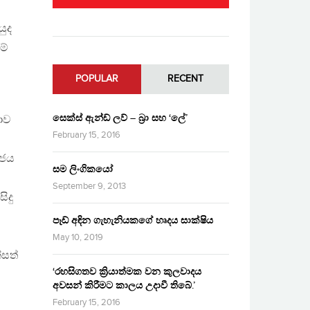
යුද
ම්
POPULAR
RECENT
සෙක්ස් ඇන්ඩ් ලව් – බ්‍රා සහ ‘ලේ’
තාව
February 15, 2016
රජය
සම ලිංගිකයෝ
September 9, 2013
ිදු
පෑඩ් අඳින ගැහැනියකගේ හෘදය සාක්ෂිය
May 10, 2019
්සත්
‘රහසිගතව ක්‍රියාත්මක වන කුලවාදය
අවසන් කිරීමට කාලය උදාවී තිබේ.’
February 15, 2016