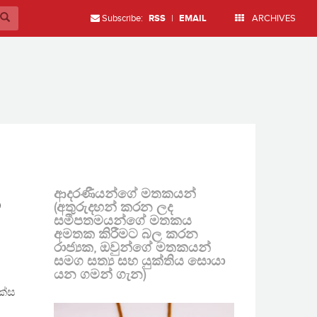
Subscribe:
RSS
|
EMAIL
ARCHIVES
ආදරණීයන්ගේ මතකයන්
ම
(අතුරුදහන් කරන ලද
සමීපතමයන්ගේ මතකය
අමතක කිරීමට බල කරන
රාජ්‍යක, ඔවුන්ගේ මතකයන්
සමග සත්‍ය සහ යුක්තිය සොයා
යන ගමන් ගැන)
ක්ස