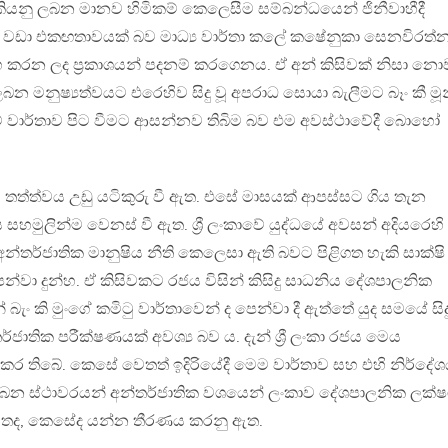
 කියනු ලබන මානව හිමිකම් කෙලෙසීම සම්බන්ධයෙන් ජිනීවාහීදී
 වඩා එකඟතාවයක් බව මාධ්‍ය වාර්තා කලේ කෂේනුකා සෙනවිරත්
ංහ කරන ලද ප්‍රකාශයන් පදනම් කරගෙනය. ඒ අන් කිසිවක් නිසා නො
ු ලබන මනුෂ්‍යත්වයට එරෙහිව සිදු වූ අපරාධ සොයා බැලීමට බෑං කී මූ
ේ වාර්තාව පිට වීමට ආසන්නව තිබිම බව එම අවස්ථාවේදී බොහෝ
ත. තත්ත්වය උඩු යටිකුරු වී ඇත. එසේ මාසයක් ආපස්සට ගිය තැන
 සහමුලින්ම වෙනස් වී ඇත. ශ්‍රී ලංකාවේ යුද්ධයේ අවසන් අදියරෙහි
 අන්තර්ජාතික මානුෂිය නීති කෙලෙසා ඇති බවට පිළිගත හැකි සාක්ෂි
න්වා දුන්හ. ඒ කිසිවකට රජය විසින් කිසිදු සාධනිය දේශපාලනික
් බැං කි මුංගේ කමිටු වාර්තාවෙන් ද පෙන්වා දී ඇත්තේ යුද සමයේ සිදු
ජාතික පරීක්ෂණයක් අවශ්‍ය බව ය. දැන් ශ්‍රී ලංකා රජය මෙය
ප කර තිබේ. කෙසේ වෙතත් ඉදිරියේදී මෙම වාර්තාව සහ එහි නිර්දේ
ගනු ලබන ස්ථාවරයන් අන්තර්ජාතික වශයෙන් ලංකාව දේශපාලනික ලක්
මතද, කෙසේද යන්න තීරණය කරනු ඇත.