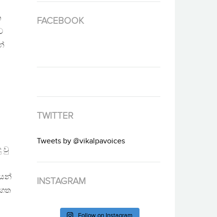
න
FACEBOOK
ව
න්
TWITTER
Tweets by @vikalpavoices
 වු
ශයන්
INSTAGRAM
ෂගත
Follow on Instagram