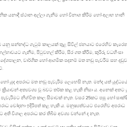
පනික යනාදී ස්ථාන අල්ලා ගැනීම හෝ විනාශ කිරීම හෝ අලාභ හානි
ධ යනු සන්නද්ධ ගැටුම් කාලයක් තුළ සිවිල් ජනයාට එරෙහිව කැරෙ
හල්භාවයට ගැනීම, පිටුවහල් කිරීම, සිර ගත කිරීම, කුරිරු වධහිංසා
, දේශපාලන, වාර්ගික හෝ ආගමික පදනම් මත නඩු පැවරීම සහ දඩුව
ේ.
 යුද අපරාධ මත නඩු පැවැරීම ලෙහෙසි නැත. මන්ද යත් යුද්ධය
ක්‍රියාවන් අත්‍යවශ්‍ය වූ බවට තර්ක කළ හැකි නිසා ය. අනෙක් අතට ය
පැවැරීමට නිශ්චිත කාල සීමාවක් නැත. වසර 25කට පසු හෝ සාක්ෂ
 අපරාධ චෝදනා ඉදිරිපත් කළ හැකි ය. මනුෂ්‍යත්වයට එරෙහිව අපරාධ
 අති විශාල අපරාධ කර තිබීම අවශ්‍ය වන්නේ ද නැත.