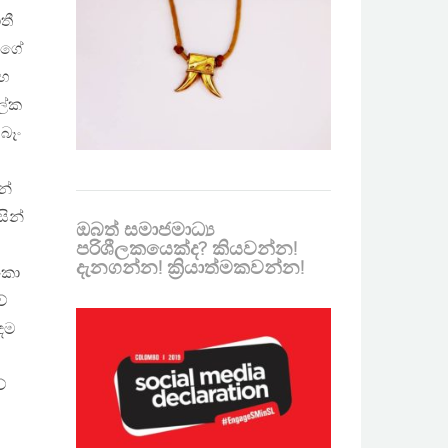
තී
්ගේ
හ
ේක
 බෑං
න්
සින්
ඔබත් සමාජමාධ්‍ය
පරිශීලකයෙක්ද? කියවන්න!
දැනගන්න! ක්‍රියාත්මකවන්න!
ංකා
ේ
ුදම
ේ