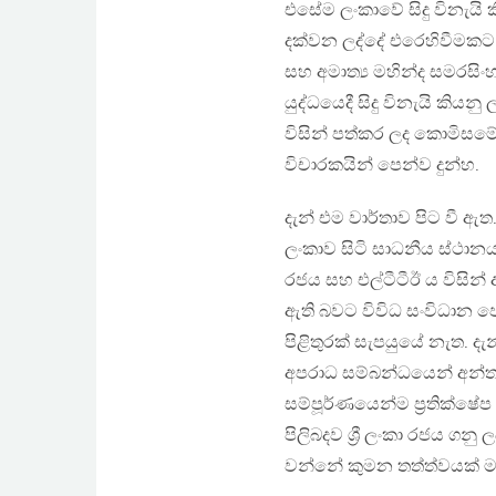
එසේම ලංකාවේ සිදු විනැයි
දක්වන ලද්දේ එරෙහිවීමකට
සහ අමාත්‍ය මහින්ද සමරසි
යුද්ධයෙදී සිදු විනැයි කියන
විසින් පත්කර ලද කොමිසම
විචාරකයින් පෙන්ව දුන්හ.
දැන් එම වාර්තාව පිට වී ඇ
ලංකාව සිටි සාධනීය ස්ථානය
රජය සහ එල්ටීටීඊ ය විසින්
ඇති බවට විවිධ සංවිධාන පෙ
පිළිතුරක් සැපයුයේ නැත. දැන
අපරාධ සම්බන්ධයෙන් අන්තර්
සම්පූර්ණයෙන්ම ප්‍රතික්ෂේ
පිලිබදව ශ්‍රී ලංකා රජය 
වන්නේ කුමන තත්ත්වයක් 