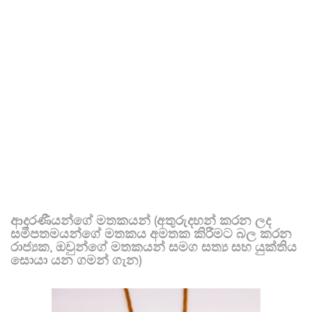
ආදරණීයන්ගේ මතකයන් (අතුරුදහන් කරන ලද
සමීපතමයන්ගේ මතකය අමතක කිරීමට බල කරන
රාජ්‍යක, ඔවුන්ගේ මතකයන් සමග සත්‍ය සහ යුක්තිය
සොයා යන ගමන් ගැන)