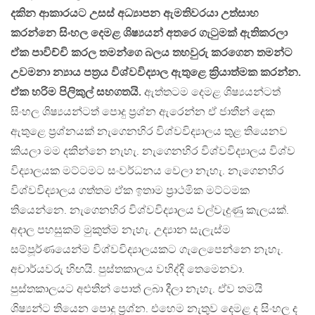
දකින ආකාරයට උසස් අධ්‍යාපන ඇමතිවරයා උත්සාහ
කරන්නෙ සිංහල දෙමළ ශිෂ්‍යයන් අතරෙ ගැටුමක් ඇතිකරලා
ඒක පාවිච්චි කරල තමන්ගෙ බලය තහවුරු කරගෙන තමන්ට
උවමනා න්‍යාය පත්‍රය විශ්වවිද්‍යාල ඇතුළෙ ක්‍රියාත්මක කරන්න.
ඒක හරිම පිලිකුල් සහගතයි.
ඇත්තටම දෙමළ ශිෂ්‍යයන්ටත්
සිංහල ශිෂ්‍යයන්ටත් පොදු ප්‍රශ්න ඇරෙන්න ඒ ජාතීන් දෙක
ඇතුළෙ ප්‍රශ්නයක් නැගෙනහිර විශ්වවිද්‍යාලය තුළ තියෙනව
කියලා මම දකින්නෙ නැහැ. නැගෙනහිර විශ්වවිද්‍යාලය විශ්ව
විද්‍යාලයක මට්ටමට සංවර්ධනය වෙලා නැහැ. නැගෙනහිර
විශ්වවිද්‍යාලය ගත්තම ඒක ඉතාම ප්‍රාථමික මට්ටමක
තියෙන්නෙ. නැගෙනහිර විශ්වවිද්‍යාලය වල්වැදුණු කැලයක්.
අදාල පහසුකම් මුකුත්ම නැහැ. උද්‍යාන සැලැස්ම
සම්පූර්ණයෙන්ම විශ්වවිද්‍යාලයකට ගැලෙපෙන්නෙ නැහැ.
අචාර්යවරු හිඟයි. පුස්තකාලය වහිද්දි තෙමෙනවා.
පුස්තකාලයට අළුතින් පොත් ලබා දීලා නැහැ. ඒව තමයි
ශිෂ්‍යන්ට තියෙන පොදු ප්‍රශ්න. එහෙම නැතුව දෙමළ ද සිංහල ද