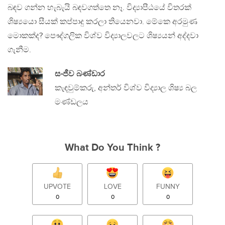
බඳව ගන්න හැබැයි බඳවගත්තෙ නෑ. විද්‍යාපීඨයේ විතරක්
ශිෂ්‍යයො සීයක් කප්පාදු කරලා තියෙනවා. මේකෙ අරමුණ
මොකක්ද? පෞද්ගලික විශ්ව විද්‍යාලවලට ශිෂ්‍යයන් අද්දවා
ගැනීම.
සංජීව බණ්ඩාර
කැඳවුම්කරු, අන්තර් විශ්ව විද්‍යාල ශිෂ්‍ය බල
මණ්ඩලය
What Do You Think ?
UPVOTE
LOVE
FUNNY
0
0
0