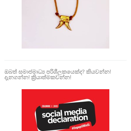
ඔබත් සමාජමාධ්‍ය පරිශීලකයෙක්ද? කියවන්න!
දැනගන්න! ක්‍රියාත්මකවන්න!