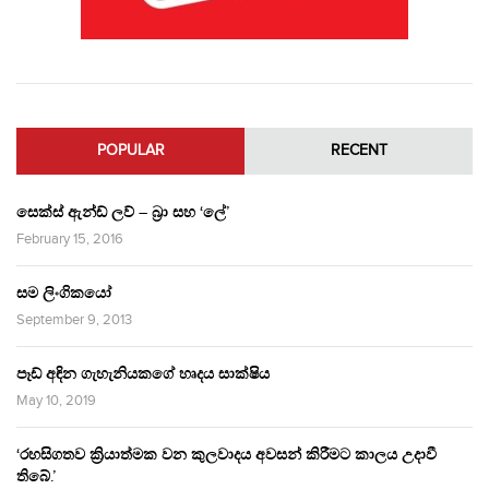
POPULAR
RECENT
සෙක්ස් ඇන්ඩ් ලව් – බ්‍රා සහ ‘ලේ’
February 15, 2016
සම ලිංගිකයෝ
September 9, 2013
පෑඩ් අඳින ගැහැනියකගේ හෘදය සාක්ෂිය
May 10, 2019
‘රහසිගතව ක්‍රියාත්මක වන කුලවාදය අවසන් කිරීමට කාලය උදාවී
තිබේ.’