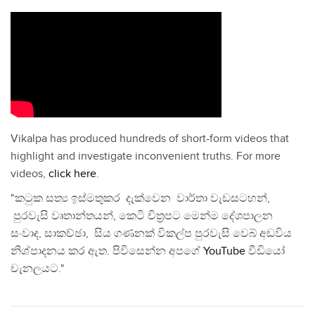
Vikalpa has produced hundreds of short-form videos that
highlight and investigate inconvenient truths. For more
videos,
click here
.
"කටුක සත්‍ය ඉස්මතුකර දැක්වෙන වාර්තා වැඩසටහන්,
පුරවැසි වෘතාන්තයන්, කෙටි චිත්‍රපට මෙන්ම දේශපාලන
සංවාද, සාකච්ඡා, සිය ගණනක් විකල්ප පුරවැසි වෙබ් අඩවිය
නිශ්පාදනය කර ඇත. පිවිසෙන්න අපගේ
YouTube
වීඩියෝ
චැනලයට."