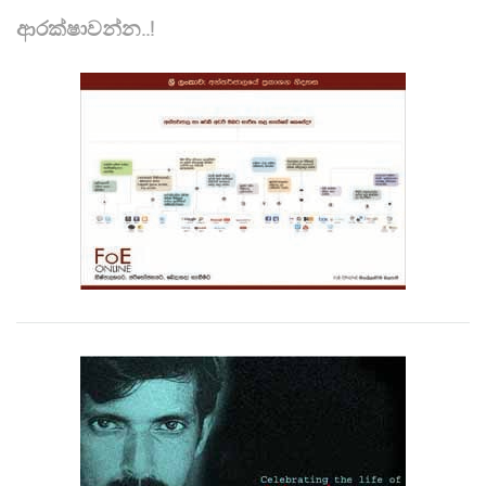
ආරක්ෂාවන්න..!