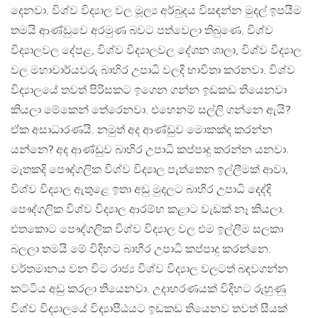
දෙනවා. විශ්ව විද්‍යාල වල මූල්‍ය අර්බුදය විසඳන්න මුදල් ඉපයීම
තමයි ආණ්ඩුවෙ අරමුණ බවට පත්වෙලා තිබුණෙ. විශ්ව
විද්‍යාලවල දේපළ, විශ්ව විද්‍යාලවල දේශන ශාලා, විශ්ව විද්‍යාල
වල මහාචාර්යවරු බාහිර උපාධි වලදි භාවිතා කරනවා. විශ්ව
විද්‍යාලයේ තවත් පිරිසකට ඉගෙන ගන්න ඉඩකඩ තියෙනවා
කියලා මේකෙන් තේරෙනවා. එහෙනම් සල්ලි ගන්නෙ ඇයි?
ඒක අසාධාරණයි. නමුත් අද ආණ්ඩුව මොකක්ද කරන්න
යන්නෙ? අද ආණ්ඩුව බාහිර උපාධි කප්පාදු කරන්න යනවා.
මෑතකදි පෞද්ගලික විශ්ව විද්‍යාල පැත්තෙන ඉල්ලීමක් ආවා,
විශ්ව විද්‍යාල ඇතුළෙ ඉතා අඩු මුදලට බාහිර උපාධි දෙද්දි
පෞද්ගලික විශ්ව විද්‍යාල ආරම්භ කළාට වැඩක් නෑ කියලා.
එතකොට පෞද්ගලික විශ්ව විද්‍යාල වල එම ඉල්ලීම සලකා
බලලා තමයි මේ විදිහට බාහිර උපාධි කප්පාදු කරන්නෙ.
වර්තමානය වන විට රාජ්‍ය විශ්ව විද්‍යාල වලටත් බඳවගන්න
කට්ටිය අඩු කරලා තියෙනවා. උදාහරණයක් විදිහට රුහුණු
විශ්ව විද්‍යාලයේ විද්‍යාපීඨයට ඉඩකඩ තියෙනව තවත් සීයක්