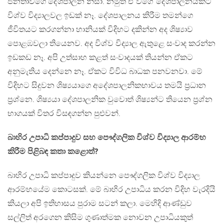
ජනතාවගෙ දේශපාලන නිසා. නමුත් ඒ වගේ දේශපාලනයකට
විශ්ව විද්‍යාලවල ඉඩක් නෑ. දේශපාලනය කිරීම තමන්ගෙ
ජීවිතයට කරගන්නා හානියක් විදිහට දකින්න අද ශිෂ්‍යාව
පොළඹවලා තියෙනව. අද විශ්ව විද්‍යාල ඇතුළෙ සංවාද කරන්න
ඉඩකඩ නෑ. අපි උත්සාහ කළත් සංවාදයක් තියන්න ඒකට
අනුමැතිය දෙන්නෙ නෑ. ඒකට විවිධ බාධක පනවනවා. මේ
විදිහට සිදුවන ශිෂ්‍යයාගෙ අදේශපාලනිකභාවය තමයි ප්‍රධාන
ප්‍රශ්නෙ. ශිෂ්‍යයා දේශපාලනික වුවොත් ශිෂ්‍යන්ට තියෙන ප්‍රශ්න
භාගයක් විතර විසඳගන්න පුළුවන්.
බාහිර උපාධි කප්පාදුව සහ පෞද්ගලික විශ්ව විද්‍යාල ආරම්භ
කිරීම පිළිබඳ කතා කළොත්?
බාහිර උපාධි කප්පාදුව කියන්නෙ පෞද්ගලික විශ්ව විද්‍යාල
ආරම්භයේම කොටසක්. මේ බාහිර උපාධිය කරන විදිහ වැරදියි
කියලා අපි ඉතිහාසය පුරාම සටන් කලා. මෙහිදි ආණ්ඩුව
සල්ලිත් අරගෙන කිසිම ගුණාත්මක නොවන උපාධියකුත්