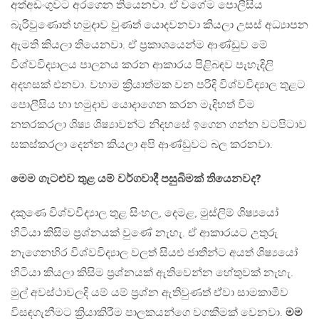
අත්අඩංගුවට අරගෙන තියෙනවා. ඒ වගේම පොලීසිය
බැරිවුණොත් හමුදාව වුණත් යොදවනවා කියලා උසස් අධ්‍යාපන
ඇමති කියලා තියෙනවා. ඒ ප්‍රකාශයෙන්ම ආණ්ඩුව මේ
විශ්වවිද්‍යාලය පාලනය කරන ආකාරය පිළිබඳව පැහැදිලි
අදහසක් එනවා. වහාම ක්‍රියාත්මක වන පරිදි විශ්වවිද්‍යාල තුළට
පොලීසිය හා හමුදාව යොදාගෙන කරන මැදිහත් වීම
නතරකරලා ශිෂ්‍ය ශිෂ්‍යාවන්ට නිදහසේ ඉගෙන ගන්න වටපිටාව
සකස්කරලා දෙන්න කියලා අපි ආණ්ඩුවට බල කරනවා.
මෙම ගැටළුව තුළ යම් වර්ගවාදී පසුබිමක් තියෙනවද?
දකුණෙ විශ්වවිද්‍යාල තුළ සිංහල, දෙමළ, මුස්ලිම් ශිෂ්‍යයෝ
හිටියා කිසිම ප්‍රශ්නයක් වුණේ නැහැ. ඒ ආකාරයට උතුරු
නැගෙනහිර විශ්වවිද්‍යාල වලත් සියළු ජාතීන්ට අයත් ශිෂ්‍යයෝ
හිටියා කියලා කිසිම ප්‍රශ්නයක් ඇතිවෙන්න හේතුවක් නැහැ.
මුල් අවස්ථාවලදි යම් යම් ප්‍රශ්න ඇතිවුණත් ඒවා සාමකාමීව
විසඳගැනීමට ක්‍රියාකිරීම පාලකයන්ගෙ වගකීමක් වෙනවා.
මම