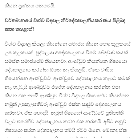
කියන ප්‍රශ්නය නෙමෙයි.
වර්තමානයේ විශ්ව විද්‍යාල නිර්දේශපාලනීයකරණය පිළිබඳ
කතා කළොත්?
විශ්ව විද්‍යාල කියලා කියන්නෙ සමාජය කියන පොදු කුලකයේ
උප කුලකයක්. පුද්ගලයා අදේශපාලනය වීමේ ඛේදවාචකයක්
සමස්ත සමාජයේම තියෙනවා. ආණ්ඩුව කියන්නෙ ශිෂ්‍යයො
දේශපාලනය කරන්න ඕනෙ නෑ කියලයි. ඒකෙ වාසිය
තියෙන්නෙ ආණ්ඩුවට. ආණ්ඩුවෙ දේශපාලනය කළාට කමක්
නෑ. හැබැයි ආණ්ඩුවට එරෙහි දේශපාලනය කරන්න එපා
කියන එක තමයි ආණ්ඩුව විශ්ව විද්‍යාල ශිෂ්‍යයන්ට කියන්නෙ.
නමුත් උපකුලපතිවරු ආණ්ඩුව එක්ක සෘජුව දේශපාලනය
කරනවා. ඒක හොඳයි. නමුත් ශිෂ්‍යයෝ ආණ්ඩුවේ ප්‍රතිපත්ති
වලට එරෙහිව දේශපාලනය කරන එක නරකයි. අපිට අනුව
ශිෂ්‍යයො කරන දේශපාලනය තමයි රටට ඕනෙ. මොකද ඒක