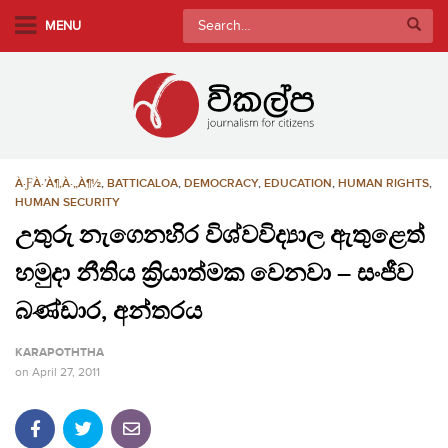
S
Search
MENU
k
for:
i
p
t
o
m
À·ƑÀ·’À¶‚À·„À¶½
,
BATTICALOA
,
DEMOCRACY
,
EDUCATION
,
HUMAN RIGHTS
,
a
HUMAN SECURITY
i
උතුරු නැගෙනහිර විශ්වවිද්‍යාල ඇතුළෙත්
n
c
හමුදා නීතිය ක්‍රියාත්මක වෙනවා – සංජීව
o
බණ්ඩාර, අන්තරය
n
t
KARAPOTHTHA
e
on
April 27, 2011
n
t