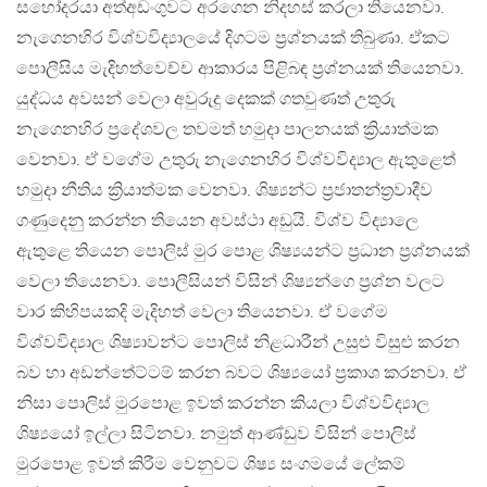
සහෝදරයා අත්අඩංගුවට අරගෙන නිදහස් කරලා තියෙනවා.
නැගෙනහිර විශ්වවිද්‍යාලයේ දිගටම ප්‍රශ්නයක් තිබුණා. ඒකට
පොලීසිය මැදිහත්වෙච්ච ආකාරය පිළිබඳ ප්‍රශ්නයක් තියෙනවා.
යුද්ධය අවසන් වෙලා අවුරුදු දෙකක් ගතවුණත් උතුරු
නැගෙනහිර ප්‍රදේශවල තවමත් හමුදා පාලනයක් ක්‍රියාත්මක
වෙනවා. ඒ වගේම උතුරු නැගෙනහිර විශ්වවිද්‍යාල ඇතුළෙත්
හමුදා නීතිය ක්‍රියාත්මක වෙනවා. ශිෂ්‍යන්ට ප්‍රජාතන්ත්‍රවාදීව
ගණුදෙනු කරන්න තියෙන අවස්ථා අඩුයි. විශ්ව විද්‍යාලෙ
ඇතුළෙ තියෙන පොලිස් මුර පොළ ශිෂ්‍යයන්ට ප්‍රධාන ප්‍රශ්නයක්
වෙලා තියෙනවා. පොලීසියන් විසින් ශිෂ්‍යන්ගෙ ප්‍රශ්න වලට
වාර කිහිපයකදි මැදිහත් වෙලා තියෙනවා. ඒ වගේම
විශ්වවිද්‍යාල ශිෂ්‍යාවන්ට පොලිස් නිළධාරීන් උසුළු විසුළු කරන
බව හා අඩන්තේට්ටම් කරන බවට ශිෂ්‍යයෝ ප්‍රකාශ කරනවා. ඒ
නිසා පොලිස් මුරපොළ ඉවත් කරන්න කියලා විශ්වවිද්‍යාල
ශිෂ්‍යයෝ ඉල්ලා සිටිනවා. නමුත් ආණ්ඩුව විසින් පොලිස්
මුරපොළ ඉවත් කිරීම වෙනුවට ශිෂ්‍ය සංගමයේ ලේකම්