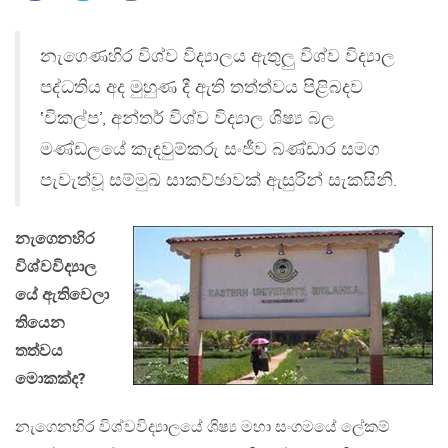
නැගෙණහිර විශ්ව විද්‍යාලය ඇතුලු විශ්ව විද්‍යාල
පද්ධතිය අද මුහුණ දී ඇති තත්ත්වය පිළිබදව
‛විකල්ප’, අන්තර් විශ්ව විද්‍යාල ශිෂ්‍ය බල
මණ්ඩලයේ කැඳවුම්කරු සංජීව බණ්ඩාර සමග
පැවැත්වූ සම්මුඛ සාකච්ඡාවක් ඇසුරින් සැකසිනි.
නැගෙනහිර
විශ්වවිද්‍යාල
යේ ඇතිවෙලා
තියෙන
තත්වය
මොකක්ද?
නැගෙනහිර විශ්වවිද්‍යාලයේ ශිෂ්‍ය මහා සංගමයේ ලේකම්