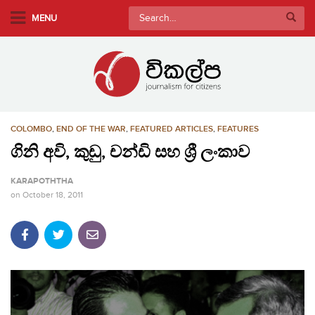
S
Search
MENU
k
for:
i
p
t
o
m
COLOMBO
,
END OF THE WAR
,
FEATURED ARTICLES
,
FEATURES
a
i
ගිනි අවි, කුඩු, චන්ඩි සහ ශ්‍රී ලංකාව
n
KARAPOTHTHA
c
on
October 18, 2011
o
n
t
e
n
t