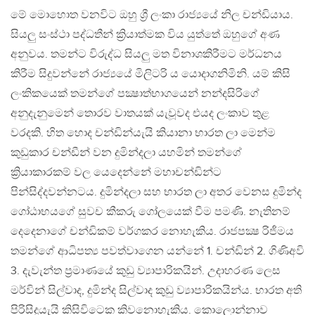
මේ මොහොත වනවිට ඔහු ශ්‍රී ලංකා රාජ්‍යයේ නිල චන්ඩියාය.
සියලු සංස්ථා පද්ධතීන් ක්‍රියාත්මක විය යුත්තේ ඔහුගේ අණ
අනුවය. තමන්ට විරුද්ධ සියලු මත විනාශකිරීමට මර්ධනය
කිරීම සිදුවන්නේ රාජ්‍යයේ මිලිටරි ය යොදාගනිමිනි. යම් කිසි
ලංකිකයෙක් තමන්ගේ පක්‍ෂාත්භාගයෙන් නන්දසිරිගේ
අනුදැනුමෙන් තොරව වාතයක් යැවූවද එයද ලංකාව තුළ
වරදකි. හිත හොද චන්ඩින්යැයි කියානා භාරත ලා මෙන්ම
කුඩුකාර චන්ඩීන් වන දුමින්දලා යහමින් තමන්ගේ
ක්‍රියාකාරකම් වල යෙදෙන්නේ මහාචන්ඩින්ට
පින්සිද්දවන්නටය. දුමින්දලා සහ භාරත ලා අතර වෙනස දුමින්ද
ගෝඨාභයගේ සුවච කීකරු ගෝලයෙක් වීම පමණි. නැතිනම්
දෙදෙනාගේ චන්ඩිකම් වර්ගකර නොහැකිය. රාජපක්‍ෂ රිජීමය
තමන්ගේ ආධිපත්‍ය පවත්වාගෙන යන්නේ 1. චන්ඩින් 2. ගිණිඅවි
3. දැවැන්ත ප්‍රමාණයේ කුඩු ව්‍යාපාරිකයින්. උදාහරණ ලෙස
මර්වින් සිල්වාද, දුමින්ද සිල්වාද කුඩු ව්‍යාපාරිකයින්ය. භාරත අති
පිරිසිදුයැයි කිසිවිටෙක කිවනොහැකිය. කොලොන්නාව