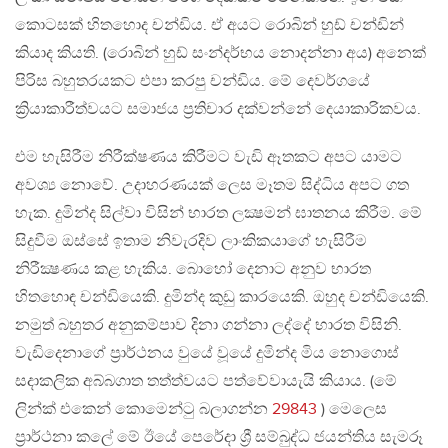
කොටසක් හිතහොද චන්ඩිය. ඒ අයට රොබින් හුඩ් චන්ඩින්
කියාද කියති. (රොබින් හුඩ් සංන්දර්භය නොදන්නා අය) අනෙක්
පිරිස බහුතරයකට එපා කරපු චන්ඩිය. මේ දෙවර්ගයේ
ක්‍රියාකාරීත්වයට සමාජය ප්‍රතිචාර දක්වන්නේ දෙයාකාරිකවය.
එම හැසිරීම නිරීක්ෂණය කිරීමට වැඩි ඈතකට අපට යාමට
අවශ්‍ය නොවේ. උදාහරණයක් ලෙස මෑතම සිද්ධිය අපට ගත
හැක. දුමින්ද සිල්වා විසින් භාරත ලක්‍ෂමන් ඝාතනය කිරීම. මේ
සිදුවීම ඔස්සේ ඉතාම නිවැරදිව ලාංකිකයාගේ හැසිරීම
නිරීක්‍ෂණය කළ හැකිය. බොහෝ දෙනාට අනුව භාරත
හිතහොඳ චන්ඩියෙකි. දුමින්ද කුඩු කාරයෙකි. ඔහුද චන්ඩියෙකි.
නමුත් බහුතර අනුකම්පාව දිනා ගන්නා ලද්දේ භාරත විසිනි.
වැඩිදෙනාගේ ප්‍රාර්ථනය වුයේ වූයේ දුමින්ද මිය නොගොස්
සදාකලික අබ්බගාත තත්ත්වයට පත්වේවායැයි කියාය. (මේ
ලින්ක් එකෙන් කොමෙන්ටු බලාගන්න
29843
) මෙලෙස
ප්‍රාර්ථනා කලේ මේ ඊයේ පෙරේදා ශ්‍රී සම්බුද්ධ ජයන්තිය සැමරූ