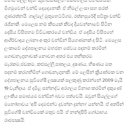
චන්ඩි මල්ලී ඇත. කුන්ඩසාලෙන් කෙහෙලිය චන්ඩියෙකි.
මීගමුවෙන් චන්ඩි දෙදෙනෙකි. ඒ නිමල් ලංසා සහ සරත්
ගුණරත්නයි. ගාල්ලේ මුතුහෙට්ටිගම, රත්නපුරේදී පවිත්‍රා චන්ඩි
රැජිනකි. මෙලෙස නම් කීපයක් කීවද දියවන්නාවේ සිටින
දෙසිය විසිපහම විවිධාකරයේ චන්ඩිය. ඒ දෙසිය විසිපහේ
ආශිර්වාදය ලබනා අංකුර චන්ඩීන් සියගණනක් ද සිටී. මෙලෙස
ලංකාවේ දේශපාලනය මහජන සේවය පදනම් කරමින්
ගොඩනැගුනාවක් නොවන අතර එය තනිකරම
මැරකම,ජඩකම, කළුසල්ලි,පාතලය, දුෂණය, භීෂණය මත
පදනම් කරගනිමින් ගොඩනැගුනකි. මේ ලෙසින් ක්‍රියාත්මක වන
දේශපාලනය සුවිශේෂී ලක්‍ෂයක් සලකුණු කරන්නේ 2009 මැයි
19 වැනිදාය. ඒ දමිළ සන්නද්ධ අරගලය විනාශ කරමින් දකුණේ
ලාංකීය සමාජයම චන්ඩින් බවට පත්වෙයි. ඔවුන් සියල්ලගේ
මනෝභාවය ‘අපි දෙමළුන්ට දුවන්න දුන්නා‘ යන්නයි. ඒ අතරින්
සුවිශේෂී චන්ඩියෙක් මතුව එයි. ඒ නන්දසිරි ගෝඨාභය
රාජපක්‍ෂයි.