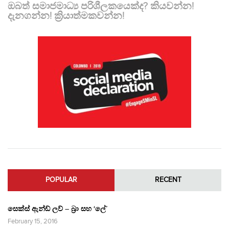
ඔබත් සමාජමාධ්‍ය පරිශීලකයෙක්ද? කියවන්න!
දැනගන්න! ක්‍රියාත්මකවන්න!
POPULAR
RECENT
සෙක්ස් ඇන්ඩ් ලව් – බ්‍රා සහ ‘ලේ’
February 15, 2016