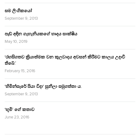
සම ලිංගිකයෝ
September 9, 2013
පෑඩ් අඳින ගැහැනියකගේ හෘදය සාක්ෂිය
May 10, 2019
‘රහසිගතව ක්‍රියාත්මක වන කුලවාදය අවසන් කිරීමට කාලය උදාවී
තිබේ.’
February 15, 2016
‘හිමින්සැරේ පියා විදා‘ සුනිලා සමුගත්තා ය.
September 9, 2013
‘භූමි’ ගේ කතාව
June 23, 2016