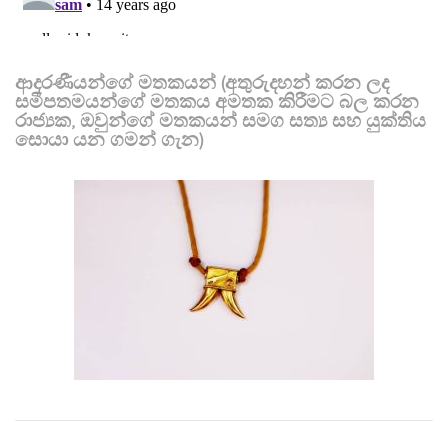
ආදරණීයන්ගේ මතකයන් (අතුරුදහන් කරන ලද
සමීපතමයන්ගේ මතකය අමතක කිරීමට බල කරන
රාජ්‍යක, ඔවුන්ගේ මතකයන් සමග සත්‍ය සහ යුක්තිය
සොයා යන ගමන් ගැන)