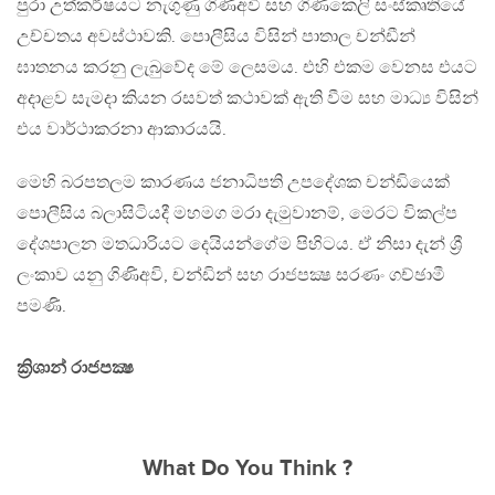
පුරා උත්කර්ෂයට නැගුණු ගිණිඅවි සහ ගිණිකෙලි සංස්කෘතියේ
උච්චතය අවස්ථාවකි. පොලීසිය විසින් පාතාල චන්ඩීන්
ඝාතනය කරනු ලැබුවේද මේ ලෙසමය. එහි එකම වෙනස එයට
අදාළව සැමදා කියන රසවත් කථාවක් ඇති වීම සහ මාධ්‍ය විසින්
එය වාර්ථාකරනා ආකාරයයි.
මෙහි බරපතලම කාරණය ජනාධිපති උපදේශක චන්ඩියෙක්
පොලීසිය බලාසිටියදී මහමග මරා දැමුවානම්, මෙරට විකල්ප
දේශපාලන මතධාරියට දෙයියන්ගේම පිහිටය. ඒ නිසා දැන් ශ්‍රී
ලංකාව යනු ගිණිඅවි, චන්ඩින් සහ රාජපක්‍ෂ සරණං ගච්ඡාමී
පමණි.
ක්‍රිශාන් රාජපක්‍ෂ
What Do You Think ?