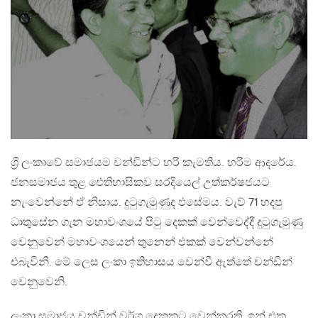
ශ්‍රි ලංකාවේ සමාජයම චන්ඩින්ට හරි කැමතිය. හරිම ආදරේය.
ජනසමාජය තුළ ඓතිහාසිකව සරදියෙල් උත්කර්ෂජයට
නැංවෙන්නේ ඒ නිසාය. දුටුගැමුණුද එසේමය. වැව් 71 හදපු
ධාතුසේන ගැන මහාවංශයේ පිටු දෙකක් වෙන්වෙද්දී දුටුගැමුණු
වෙනුවෙන් මහාවංශයෙන් තුනෙන් එකක් වෙන්වන්නේ
එබැවිනි. මේ ලෙස ලංකා ඉතිහාසය වෙන්වී ඇත්තේ චන්ඩින්
වෙනුවෙනි.
ලංකා සමාජය චන්ඩින් වර්ග දෙකකට වෙන්කරති. ඉන් එක