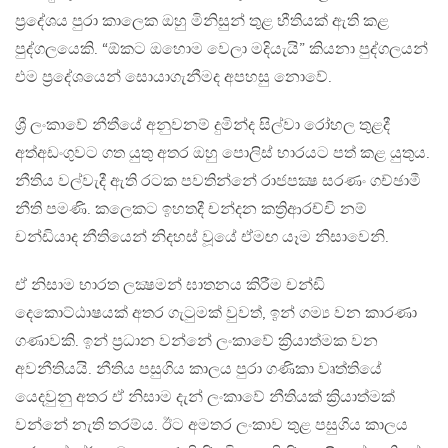
ප්‍රදේශය පුරා කාලෙක ඔහු මිනිසුන් තුළ භීතියක් ඇති කළ
පුද්ගලයෙකි. “ඕකට ඔහොම වෙලා මදියැයි” කියනා පුද්ගලයන්
එම ප්‍රදේශයෙන් සොයාගැනීමද අපහසු නොවේ.
ශ්‍රී ලංකාවේ නීතීයේ අනුවනම් දුමින්ද සිල්වා රෝහල තුළදී
අත්අඩංගුවට ගත යුතු අතර ඔහු පොලිස් භාරයට පත් කළ යුතුය.
නීතිය වල්වැදී ඇති රටක පවතින්නේ රාජපක්‍ෂ සරණං ගච්ඡාමී
නීති පමණි. කලෙකට ඉහතදී චන්දන කත්‍රිආරච්චි නම්
චන්ඩියාද නීතියෙන් නිදහස් වූයේ ඒමඟ යෑම නිසාවෙනි.
ඒ නිසාම භාරත ලක්‍ෂමන් ඝාතනය කිරීම චන්ඩි
දෙකොට්ඨාෂයක් අතර ගැටුමක් වුවත්, ඉන් ගම්‍ය වන කාරණා
ගණාවකි. ඉන් ප්‍රධාන වන්නේ ලංකාවේ ක්‍රියාත්මක වන
අවනීතියයි. නීතිය පසුගිය කාලය පුරා ගණිකා වෘත්තියේ
යෙදවුනු අතර ඒ නිසාම දැන් ලංකාවේ නීතියක් ක්‍රියාත්මක්
වන්නේ නැති තරම්ය. ඊට අමතර ලංකාව තුළ පසුගිය කාලය