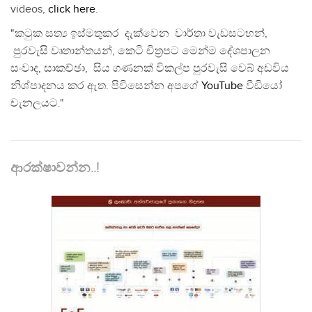
videos,
click here
.
"කටුක සත්‍ය ඉස්මතුකර දැක්වෙන වාර්තා වැඩසටහන්,
පුරවැසි වෘතාන්තයන්, කෙටි චිත්‍රපට මෙන්ම දේශපාලන
සංවාද, සාකච්ඡා, සිය ගණනක් විකල්ප පුරවැසි වෙබ් අඩවිය
නිශ්පාදනය කර ඇත. පිවිසෙන්න අපගේ
YouTube
වීඩියෝ
චැනලයට."
ආරක්ෂාවන්න..!