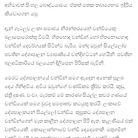
අභිමාවත් සිංහල බෞද්ධයාමය. ඒකත් මතක තබාගෙනම ඉදිරිය
කියවාගෙන යමු.
දැන් ගැටලුව ලංකා සමාජය නිරන්තරයෙන් චන්ඩියෙකු
බලාපොරොත්තු වීමයි. හිතහොඳ චන්ඩින් හෝ හිතනොහොඳ
චන්ඩින් දෙවර්ගයක් සිටින්ට බැරිය. මන්ද ඔවුන් සියල්ලෝම
පවතින දේශාපාලන ව්‍යාපෘතියේ වන්දිභට්ටන් හෙයිනි. පවතින
බලඅධිකාරියේ බලයෙන් දිලිසෙන පිරිසක් බැවිනි.
මෙරට දේශපාලනයේ චන්ඩින් සමග ඇදෙන අනෙක් සුලබ
දෙය ගිනිඅවිය. අවිය ඔවුන්ගේ චණ්ඩිකම ත්‍රීර්ව කරයි. කුඩු,
ස්ත්‍රී දුෂණ, වංචා, මැරකම් මේ කාරණා සියල්ල කවර ගණයේ
චන්ඩියෙක් සමග වුවද සමපාතව කටයුතු කරයි. ලංකාවේ
දේශපාලකයන් සියල්ලෝ චන්ඩිය. කුප්‍රකට දේශපාලන
චන්ඩින්ගෙන් මෑත කාලීන දේශපාලන පිරී ඇත. කැලණියේ එක්
චන්ඩියෙකි. කොලොන්නාවේ චන්ඩි දෙදෙනෙකි. මතුගමින්