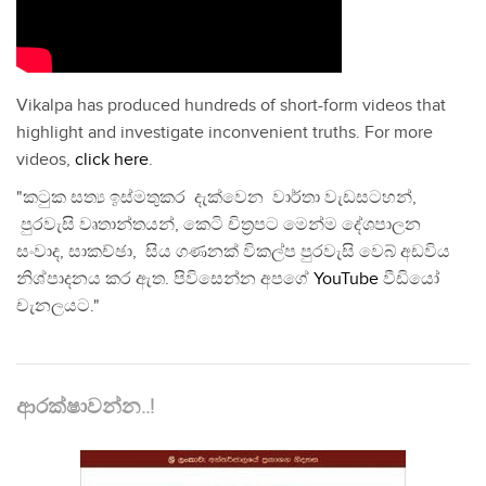
Vikalpa has produced hundreds of short-form videos that
highlight and investigate inconvenient truths. For more
videos,
click here
.
"කටුක සත්‍ය ඉස්මතුකර දැක්වෙන වාර්තා වැඩසටහන්,
පුරවැසි වෘතාන්තයන්, කෙටි චිත්‍රපට මෙන්ම දේශපාලන
සංවාද, සාකච්ඡා, සිය ගණනක් විකල්ප පුරවැසි වෙබ් අඩවිය
නිශ්පාදනය කර ඇත. පිවිසෙන්න අපගේ
YouTube
වීඩියෝ
චැනලයට."
ආරක්ෂාවන්න..!