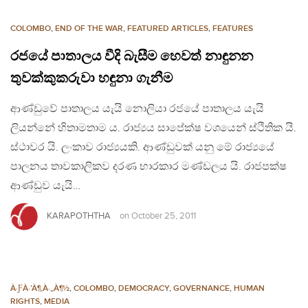
COLOMBO
,
END OF THE WAR
,
FEATURED ARTICLES
,
FEATURES
රජයේ පාතාලය වීදි බැසීම හෙවත් නාඳුනන
තුවක්කුකරුවා හඳුනා ගැනීම
ආණ්ඩුවේ පාතාලය යැයි නොලියා රජයේ පාතාලය යැයි
ලියන්නේ හිතාමතාම ය. රාජ්‍යය සාපේක්ෂ වශයෙන් ස්ථිතික යි.
ස්ථාවර යි. ලංකාව රාජ්‍යයකි. ආණ්ඩුවක් යනු මේ රාජ්‍යයේ
පාලනය තාවකාලිකව දරණ භාරකාර මණ්ඩලය යි. රාජපක්ෂ
ආණ්ඩුව යැයි…
KARAPOTHTHA
on
October 25, 2011
À·ƑÀ·’À¶‚À·„À¶½
,
COLOMBO
,
DEMOCRACY
,
GOVERNANCE
,
HUMAN
RIGHTS
,
MEDIA