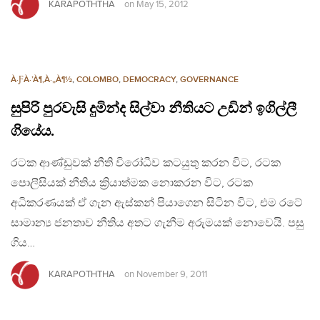
KARAPOTHTHA
on
May 15, 2012
À·ƑÀ·’À¶‚À·„À¶½
,
COLOMBO
,
DEMOCRACY
,
GOVERNANCE
සුපිරි පුරවැසි දුමින්ද සිල්වා නීතියට උඩින් ඉගිල්ලී
ගියේය.
රටක ආණ්ඩුවක් නීති විරෝධීව කටයුතු කරන විට, රටක
පොලීසියක් නීතිය ක්‍රියාත්මක නොකරන විට, රටක
අධිකරණයක් ඒ ගැන ඇස්කන් පියාගෙන සිටින විට, එම රටේ
සාමාන්‍ය ජනතාව නීතිය අතට ගැනීම අරුමයක් නොවෙයි. පසු
ගිය…
KARAPOTHTHA
on
November 9, 2011