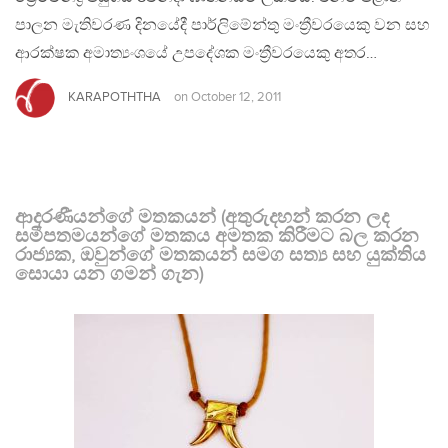
පාලන මැතිවරණ දිනයේදී පාර්ලිමේන්තු මංත්‍රීවරයෙකු වන සහ
ආරක්ෂක අමාත්‍යංශයේ උපදේශක මංත්‍රීවරයෙකු අතර…
KARAPOTHTHA
on
October 12, 2011
ආදරණීයන්ගේ මතකයන් (අතුරුදහන් කරන ලද
සමීපතමයන්ගේ මතකය අමතක කිරීමට බල කරන
රාජ්‍යක, ඔවුන්ගේ මතකයන් සමග සත්‍ය සහ යුක්තිය
සොයා යන ගමන් ගැන)