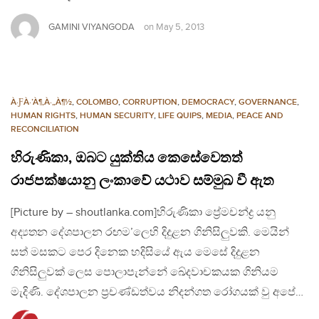
GAMINI VIYANGODA
on
May 5, 2013
À·ƑÀ·’À¶‚À·„À¶½
,
COLOMBO
,
CORRUPTION
,
DEMOCRACY
,
GOVERNANCE
,
HUMAN RIGHTS
,
HUMAN SECURITY
,
LIFE QUIPS
,
MEDIA
,
PEACE AND
RECONCILIATION
හිරුණිකා, ඔබට යුක්තිය කෙසේවෙතත්
රාජපක්ෂයානු ලංකාවේ යථාව සම්මුඛ වී ඇත
[Picture by – shoutlanka.com]හිරුණිකා ප්‍රේමචන්ද්‍ර යනු
අද්‍යතන දේශපාලන රඟම’ලෙහි දිදුළන ගිනිසිලුවකි. මෙයින්
සත් මසකට පෙර දිනෙක හදිසියේ ඇය මෙසේ දිදුළන
ගිනිසිලුවක් ලෙස පොලාපැන්නේ ඛේදවාචකයක ගිනියම
මැදිණි. දේශපාලන ප්‍රචණ්ඩත්වය නිදන්ගත රෝගයක් වු අපේ…