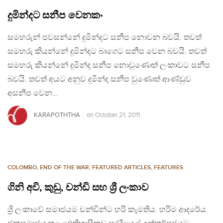
දුමින්දට සනීප වෙනකං
සමහරුන් පවසන්නේ දුමින්දට සනීප නොවන බවයි. තවත්
සමහරු කියන්නේ දුමින්දට බාගෙට සනීප වෙන බවයි. තවත්
සමහරු කියන්නේ දුමින්ද සනීප නොවුණොත් ලංකාවට සනීප
බවයි. තවත් අයට අනුව දුමින්ද සනීප වුණොත් ආණ්ඩුව
අසනීප වෙන…
KARAPOTHTHA
on
October 21, 2011
COLOMBO
,
END OF THE WAR
,
FEATURED ARTICLES
,
FEATURES
ගිනි අවි, කුඩු, චන්ඩි සහ ශ්‍රී ලංකාව
ශ්‍රි ලංකාවේ සමාජයම චන්ඩින්ට හරි කැමතිය. හරිම ආදරේය.