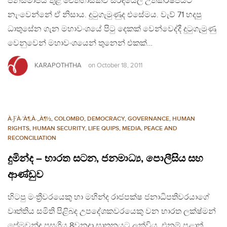
ජනසමාජය තුළ ඓතිහාසිකව සරදියෙල් උත්කර්ෂජයට
නැංවෙන්නේ ඒ නිසාය. දුටුගැමුණුද එසේමය. වැව් 71 හදපු
ධාතුසේන ගැන මහාවංශයේ පිටු දෙකක් වෙන්වෙද්දී දුටුගැමුණු
වෙනුවෙන් මහාවංශයෙන් තුනෙන් එකක්…
KARAPOTHTHA
on
October 18, 2011
À·ƑÀ·’À¶‚À·„À¶½
,
COLOMBO
,
DEMOCRACY
,
GOVERNANCE
,
HUMAN
RIGHTS
,
HUMAN SECURITY
,
LIFE QUIPS
,
MEDIA
,
PEACE AND
RECONCILIATION
දුමින්ද – භාරත සටන, ජනමාධ්‍ය, පොලීසිය සහ
ආණ්ඩුව
හිටපු මංත්‍රීවරයෙකු හා මහින්ද රාජපක්ෂ ජනාධිපතිවරයාගේ
වෘත්තිය සමිති පිළිබද උපදේශකවරයෙකු වන භාරත ලක්ෂ්මන්
ප්‍රේමචන්ද්‍ර පසුගිය 8වනදා ඝාතනයට ලක්විය. එනම් පළාත්