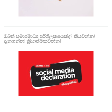
ඔබත් සමාජමාධ්‍ය පරිශීලකයෙක්ද? කියවන්න!
දැනගන්න! ක්‍රියාත්මකවන්න!