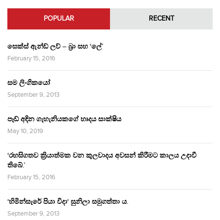
POPULAR
RECENT
සෙක්ස් ඇන්ඩ් ලව් – බ්‍රා සහ ‘ලේ’
February 15, 2016
සම ලිංගිකයෝ
September 9, 2013
පෑඩ් අඳින ගැහැනියකගේ හෘදය සාක්ෂිය
May 10, 2019
‘රහසිගතව ක්‍රියාත්මක වන කුලවාදය අවසන් කිරීමට කාලය උදාවී
තිබේ.’
February 15, 2016
‘හිමින්සැරේ පියා විදා‘ සුනිලා සමුගත්තා ය.
September 9, 2013