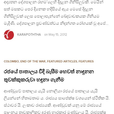
අද්‍යතන දේශපාලන රඟම’ලෙහි දිදුළන ගිනිසිලුවකි. මෙයින්
සත් මසකට පෙර දිනෙක හදිසියේ ඇය මෙසේ දිදුළන
ගිනිසිලුවක් ලෙස පොලාපැන්නේ ඛේදවාචකයක ගිනියම
මැදිණි. දේශපාලන ප්‍රචණ්ඩත්වය නිදන්ගත රෝගයක් වු අපේ…
KARAPOTHTHA
on
May 15, 2012
COLOMBO
,
END OF THE WAR
,
FEATURED ARTICLES
,
FEATURES
රජයේ පාතාලය වීදි බැසීම හෙවත් නාඳුනන
තුවක්කුකරුවා හඳුනා ගැනීම
ආණ්ඩුවේ පාතාලය යැයි නොලියා රජයේ පාතාලය යැයි
ලියන්නේ හිතාමතාම ය. රාජ්‍යය සාපේක්ෂ වශයෙන් ස්ථිතික යි.
ස්ථාවර යි. ලංකාව රාජ්‍යයකි. ආණ්ඩුවක් යනු මේ රාජ්‍යයේ
පාලනය තාවකාලිකව දරණ භාරකාර මණ්ඩලය යි. රාජපක්ෂ