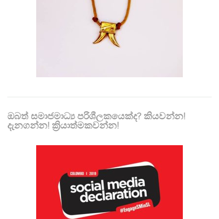
ඔබත් සමාජමාධ්‍ය පරිශීලකයෙක්ද? කියවන්න!
දැනගන්න! ක්‍රියාත්මකවන්න!