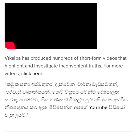
Vikalpa has produced hundreds of short-form videos that
highlight and investigate inconvenient truths. For more
videos,
click here
.
"කටුක සත්‍ය ඉස්මතුකර දැක්වෙන වාර්තා වැඩසටහන්,
පුරවැසි වෘතාන්තයන්, කෙටි චිත්‍රපට මෙන්ම දේශපාලන
සංවාද, සාකච්ඡා, සිය ගණනක් විකල්ප පුරවැසි වෙබ් අඩවිය
නිශ්පාදනය කර ඇත. පිවිසෙන්න අපගේ
YouTube
වීඩියෝ
චැනලයට."