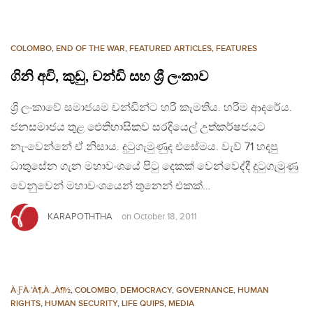
COLOMBO
,
END OF THE WAR
,
FEATURED ARTICLES
,
FEATURES
ගිනි අවි, කුඩු, චන්ඩි සහ ශ්‍රී ලංකාව
ශ්‍රි ලංකාවේ සමාජයම චන්ඩින්ට හරි කැමතිය. හරිම ආදරේය.
ජනසමාජය තුළ ඓතිහාසිකව සරදියෙල් උත්කර්ෂජයට
නැංවෙන්නේ ඒ නිසාය. දුටුගැමුණුද එසේමය. වැව් 71 හදපු
ධාතුසේන ගැන මහාවංශයේ පිටු දෙකක් වෙන්වෙද්දී දුටුගැමුණු
වෙනුවෙන් මහාවංශයෙන් තුනෙන් එකක්…
KARAPOTHTHA
on
October 18, 2011
À·ƑÀ·’À¶‚À·„À¶½
,
COLOMBO
,
DEMOCRACY
,
GOVERNANCE
,
HUMAN
RIGHTS
,
HUMAN SECURITY
,
LIFE QUIPS
,
MEDIA