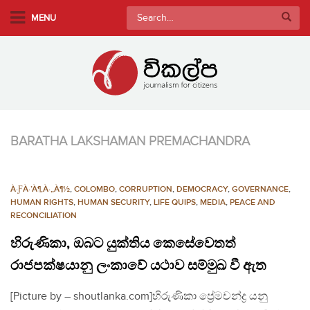
S
Search
MENU
k
for:
i
p
t
o
m
a
BARATHA LAKSHAMAN PREMACHANDRA
i
n
c
À·ƑÀ·’À¶‚À·„À¶½
,
COLOMBO
,
CORRUPTION
,
DEMOCRACY
,
GOVERNANCE
,
o
HUMAN RIGHTS
,
HUMAN SECURITY
,
LIFE QUIPS
,
MEDIA
,
PEACE AND
n
RECONCILIATION
t
හිරුණිකා, ඔබට යුක්තිය කෙසේවෙතත්
e
රාජපක්ෂයානු ලංකාවේ යථාව සම්මුඛ වී ඇත
n
t
[Picture by – shoutlanka.com]හිරුණිකා ප්‍රේමචන්ද්‍ර යනු