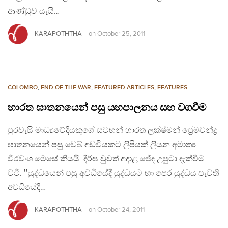
ආණ්ඩුව යැයි…
KARAPOTHTHA
on
October 25, 2011
COLOMBO
,
END OF THE WAR
,
FEATURED ARTICLES
,
FEATURES
භාරත ඝාතනයෙන් පසු යහපාලනය සහ වගවීම
පුරවැසි මාධ්‍යවේදියකුගේ සටහන් භාරත ලක්ෂ්මන් ප්‍රේමචන්ද්‍ර
ඝාතනයෙන් පසු වෙබ් අඩවියකට ලිපියක් ලියන අමාත්‍ය
වීරවංශ මෙසේ කියයි. දීර්ඝ වුවත් අදාළ ජේද උපුටා දැක්වීම
වටී: ‛‛යුද්ධයෙන් පසු අවධියේදී යුද්ධයට හා පෙර යුද්ධය පැවති
අවධියේදී…
KARAPOTHTHA
on
October 24, 2011