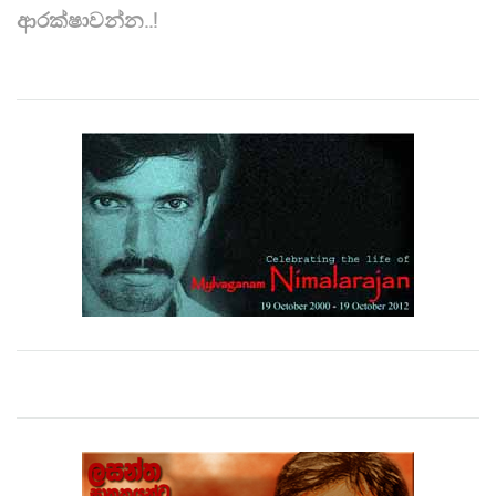
ආරක්ෂාවන්න..!