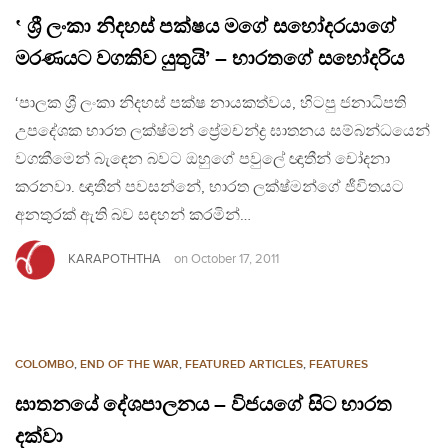
‛ ශ්‍රී ලංකා නිදහස් පක්ෂය මගේ සහෝදරයාගේ
මරණයට වගකිව යුතුයි’ – භාරතගේ සහෝදරිය
‘පාලක ශ්‍රී ලංකා නිදහස් පක්ෂ නායකත්වය, හිටපු ජනාධිපති
උපදේශක භාරත ලක්ෂ්මන් ප්‍රේමචන්ද්‍ර ඝාතනය සම්බන්ධයෙන්
වගකීමෙන් බැඳෙන බවට ඔහුගේ පවුලේ ඥාතීන් චෝදනා
කරනවා. ඥාතීන් පවසන්නේ, භාරත ලක්ෂ්මන්ගේ ජීවිතයට
අනතුරක් ඇති බව සඳහන් කරමින්…
KARAPOTHTHA
on
October 17, 2011
COLOMBO
,
END OF THE WAR
,
FEATURED ARTICLES
,
FEATURES
ඝාතනයේ දේශපාලනය – විජයගේ සිට භාරත
දක්වා