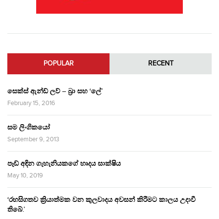
POPULAR
RECENT
සෙක්ස් ඇන්ඩ් ලව් – බ්‍රා සහ ‘ලේ’
February 15, 2016
සම ලිංගිකයෝ
September 9, 2013
පෑඩ් අඳින ගැහැනියකගේ හෘදය සාක්ෂිය
May 10, 2019
‘රහසිගතව ක්‍රියාත්මක වන කුලවාදය අවසන් කිරීමට කාලය උදාවී
තිබේ.’