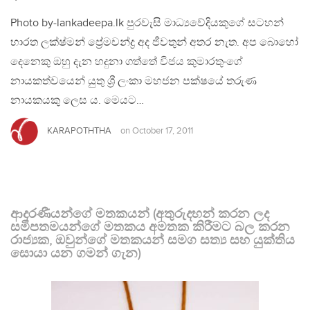
Photo by-lankadeepa.lk පුරවැසි මාධ්‍යවේදියකුගේ සටහන්
භාරත ලක්ෂ්මන් ප්‍රේමචන්ද්‍ර අද ජීවතුන් අතර නැත. අප බොහෝ
දෙනෙකු ඔහු දැන හදුනා ගත්තේ විජය කුමාරතුංගේ
නායකත්වයෙන් යුතු ශ්‍රී ලංකා මහජන පක්ෂයේ තරුණ
නායකයකු ලෙස ය. මෙයට…
KARAPOTHTHA
on
October 17, 2011
ආදරණීයන්ගේ මතකයන් (අතුරුදහන් කරන ලද
සමීපතමයන්ගේ මතකය අමතක කිරීමට බල කරන
රාජ්‍යක, ඔවුන්ගේ මතකයන් සමග සත්‍ය සහ යුක්තිය
සොයා යන ගමන් ගැන)