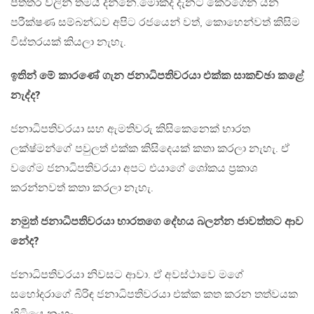
පත්තර වලින් තමයි දන්නෙ.මොකද දැනට කෙරීගෙන යන
පරීක්ෂණ සම්බන්ධව අපිට රජයෙන් වත්, කොහෙන්වත් කිසිම
විස්තරයක් කියලා නැහැ.
ඉතින් මේ කාරණේ ගැන ජනාධිපතිවරයා එක්ක සාකච්ඡා කළේ
නැද්ද?
ජනාධිපතිවරයා සහ ඇමතිවරු කිසිකෙනෙක් භාරත
ලක්ෂ්මන්ගේ පවුලත් එක්ක කිසිදෙයක් කතා කරලා නැහැ. ඒ
වගේම ජනාධිපතිවරයා අපට එයාගේ ශෝකය ප්‍රකාශ
කරන්නවත් කතා කරලා නැහැ.
නමුත් ජනාධිපතිවරයා භාරතගෙ දේහය බලන්න ජාවත්තට ආව
නේද?
ජනාධිපතිවරයා නිවසට ආවා. ඒ අවස්ථාවෙ මගේ
සහෝදරාගේ බිරිඳ ජනාධිපතිවරයා එක්ක කත කරන තත්වයක