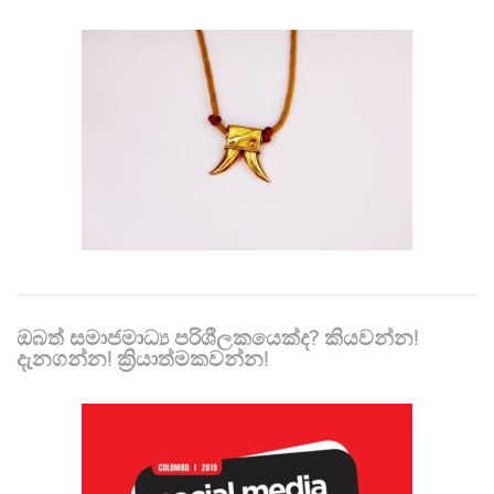
ඔබත් සමාජමාධ්‍ය පරිශීලකයෙක්ද? කියවන්න!
දැනගන්න! ක්‍රියාත්මකවන්න!