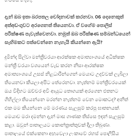
හිටියෙ නැහැ.
දැන් ඔබ ඉතා බරපතල චෝදනාවක් කරනවා. 06 දෙනෙකුත්
අත්අඩංගුවට අරගෙනත් තියෙනවා. ඒ වගේම පොලිස්
පරීක්ෂණ පැවැත්වෙනවා. නමුත් ඔබ පරීක්ෂණ සම්බන්ධයෙන්
සෑහිමකට පත්වෙන්නෙ නැහැයි කියන්නෙ ඇයි?
දුමින්ද සිල්වා මන්ත්‍රීවරයා ආරක්ෂක අමාත්‍යාංශයේ අධීක්ෂක
මන්ත්‍රී වරයා වශයෙන් වැඩ කරන නිසා ආරක්ෂක
අමාත්‍යාංශයේ උසස් නිළධාරීන්ගෙන් මෙයාට උදව්වක් ලැබිලා
තියෙනවා කියලා අපිට තේරෙනවා. නැත්නම් මන්ත්‍රීවරයෙක්
ඔය විදිහට ඔච්චර අවි ආයුධ තොගයක් අරගෙන එතනට
ගිහිල්ලා තියෙන්නෙ මරන්න නැත්නම් වෙන මොකටද? අනිත්
එක මම කියන්නෙ මේ මරණය සැලසුම් කරපු ඝාතනයක්.
මෙයාව මරා දමන්න දැන් මාස ගාණක තිස්සෙ ඉඳන් සැලසුම්
කළා. ඔවුන් පාතාලයට කොන්ත්‍රාත්තුවක් දීලා තිබුණා.
පාතාලයේ එක්කෙනා අහුවෙලා ලංකාවේ රහස් පොලීසිය