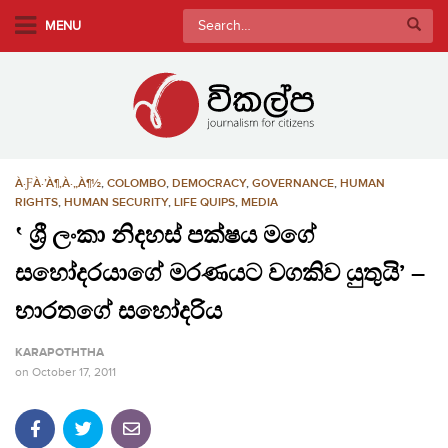
S
Search
MENU
k
for:
i
p
t
o
m
À·ƑÀ·’À¶‚À·„À¶½
,
COLOMBO
,
DEMOCRACY
,
GOVERNANCE
,
HUMAN
a
RIGHTS
,
HUMAN SECURITY
,
LIFE QUIPS
,
MEDIA
i
‛ ශ්‍රී ලංකා නිදහස් පක්ෂය මගේ
n
c
සහෝදරයාගේ මරණයට වගකිව යුතුයි’ –
o
භාරතගේ සහෝදරිය
n
t
KARAPOTHTHA
e
on
October 17, 2011
n
t