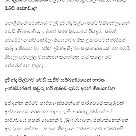
පොලීසියෙ පරීක්ෂණ වලින් ඒ බව ඔප්පුවෙලා තියෙන බවක්
ඔබට පේනවාද?
පොලීසියේ පරීක්ෂණ වලදී දුමින්ද සිල්වා තමයි පිස්තෝලයෙන්
වෙඩි තිබ්බෙ කියලා,මගේ සහෝදරයාගේ රියදුරා, සමන්
පෙරේරා සාක්ෂියක් දීලා තියෙනවා. ඒක උසාවියටත් ඉදිරිපත්
කරලා තියෙනවා. ඉතින් දුමින්ද සිල්වා සැකකාරයෙක් නෙමෙයි
කියලා හුළුගල්ල මහත්තයා කියන්නෙ ඇයි කියලා මට
තේරෙන්නෙ නැහැ .
දුමින්ද සිල්වාට වෙඩි තැබීම සම්බන්ධයෙන් භාරත
ලක්ෂ්මන්ගේ කවුරු හරි අත්අඩංගුවට අරන් තියෙනවද?
අපි දන්න තරමට භාරත ලක්ෂ්මන්ගේ පාර්ශවයේ කවුරුවත්
අත්අඩංගුවට අරගෙන නැහැ. ඉතිං භාරත ලක්ෂ්මන්ගේ
පාර්ශවයේ හුඟක් දෙනෙක් මැරිලා ගියානෙ. එක්කෙනෙක් අත්
අඩංගුවෙ ඉන්නවා. සංජය කියලා ආරක්ෂකයෙක්. ඒකත් අපි