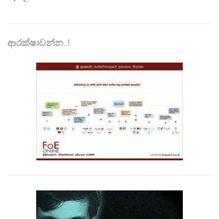
ආරක්ෂාවන්න..!