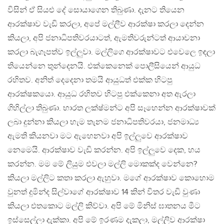
විසින් ඒ සියළු දේ සොයාගෙන තිබුණා. දැනට තියෙන
ආරක්ෂාව වැඩි කරලා, අපේ මල්ලීව ආරක්ෂා කරලා දෙන්න
කියලා, අපි ජනාධිපතිවරයාටත්, ඇමතිවරුන්ටත් ආයාචනා
කරලා බැගෑපත්ව ඉල්ලුවා. මල්ලිගෙ ආරක්ෂාවට එවෙලෙ ඉඳලා
තියෙන්නෙ තුන්දෙනයි. එක්කෙනෙක් පොලීසියෙන් ආයුධ
රහිතව. අනිත් දෙදෙනා තමයි ආයුධත් එක්ක හිටපු
ආරක්ෂකයො. ආයුධ රහිතව හිටපු එක්කෙනා අත ඇරලා
ගිහිල්ලා තිබුණා. භාරත ලක්ෂ්මන්ට අපි සෑහෙන්න ආරක්ෂාවක්
ලබා දුන්නා කියලා හැම තැනම ජනාධිපතිවරයා, ජනමාධ්‍ය
ඇමති කියනවා මට ඇහෙනවා අපි ඉල්ලුවෙ ආරක්ෂාව
නෙමෙයි. ආරක්ෂාව වැඩි කරන්න. අපි ඉල්ලුවෙ දෙක, හය
කරන්න. මම මේ ලියුම එවලා මල්ලි මොකක්ද වෙන්නෙ?
කියලා මල්ලිට කතා කරලා ඇහුවා. මගේ ආරක්ෂාව කොහොම
වුනත් දුමින්ද සිල්වාගේ ආරක්ෂාව 14 කින් විතර වැඩි වුණා
කියලා එතකොට මල්ලි කිව්වා. අපි මේ මිනිස් ඝාතනය මීට
ඉස්සෙල්ලා දැක්කා. අපි මේ ඉරණම දැකලා, මල්ලිව ආරක්ෂා