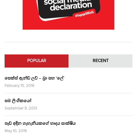
POPULAR
RECENT
සෙක්ස් ඇන්ඩ් ලව් – බ්‍රා සහ ‘ලේ’
February 15, 2016
සම ලිංගිකයෝ
September 9, 2013
පෑඩ් අඳින ගැහැනියකගේ හෘදය සාක්ෂිය
May 10, 2019