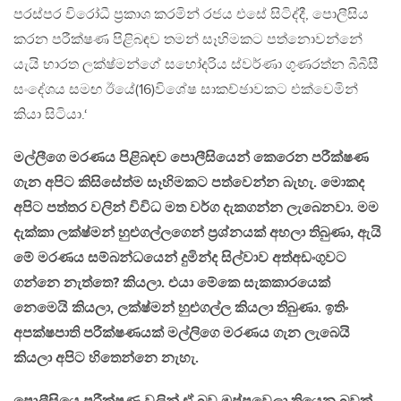
පරස්පර විරෝධී ප්‍රකාශ කරමින් රජය එසේ සිටිද්දී, පොලීසිය
කරන පරීක්ෂණ පිළිබඳව තමන් සෑහිමකට පත්නොවන්නේ
යැයි භාරත ලක්ෂ්මන්ගේ සහෝදරිය ස්වර්ණා ගුණරත්න බීබීසී
සංදේශය සමඟ ඊයේ(16)විශේෂ සාකච්ඡාවකට එක්වෙමින්
කියා සිටියා.‘
මල්ලීගෙ මරණය පිළිබඳව පොලීසියෙන් කෙරෙන පරීක්ෂණ
ගැන අපිට කිසිසේත්ම සෑහිමකට පත්වෙන්න බැහැ. මොකද
අපිට පත්තර වලින් විවිධ මත වර්ග දැකගන්න ලැබෙනවා. මම
දැක්කා ලක්ෂ්මන් හුළුගල්ලගෙන් ප්‍රශ්නයක් අහලා තිබුණා, ඇයි
මේ මරණය සම්බන්ධයෙන් දුමින්ද සිල්වාව අත්අඩංගුවට
ගන්නෙ නැත්තෙ? කියලා. එයා මේකෙ සැකකාරයෙක්
නෙමෙයි කියලා, ලක්ෂ්මන් හුළුගල්ල කියලා තිබුණා. ඉතිං
අපක්ෂපාති පරීක්ෂණයක් මල්ලිගෙ මරණය ගැන ලැබෙයි
කියලා අපිට හිතෙන්නෙ නැහැ.