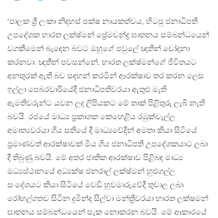
‘පාලක ශ්‍රී ලංකා නිදහස් පක්ෂ නායකත්වය, හිටපු ජනාධිපති
උපදේශක භාරත ලක්ෂ්මන් ප්‍රේමචන්ද්‍ර ඝාතනය සම්බන්ධයෙන්
වගකීමෙන් බැඳෙන බවට ඔහුගේ පවුලේ ඥාතීන් චෝදනා
කරනවා. ඥාතීන් පවසන්නේ, භාරත ලක්ෂ්මන්ගේ ජීවිතයට
අනතුරක් ඇති බව සඳහන් කරමින් ආරක්ෂාව තර කරන ලෙස
ඉල්ලා පෙබරවාරියේදී ජනාධිපතිවරයා ඇතුළු මැති
ඇමතිවරුන්ට යවන ලද ලිපියකට මේ තාක් පිළිතුරු ලැබී නැති
බවයි. රජයේ මාධ්‍ය ප්‍රකාශක කෙහෙළිය රඹුක්වැල්ල
අමාත්‍යවරයා ගිය සතියේ දී මාධ්‍යවේදීන් අමතා කියා සිටියේ
ප්‍රමාණවත් ආරක්ෂාවක් මිය ගිය ජනාධිපති උපදේශකයාට ලබා
දී තිබුණු බවයි. මේ අතර ජාතික ආරක්ෂාව පිළිබඳ මාධ්‍ය
මධ්‍යස්ථානයේ අධ්‍යක්ෂ ජනරාල් ලක්ෂ්මන් හුළුගල්ල
සංදේශයට කියා සිටියේ වෙඩි හුවමාරුවේදී තුවාල ලබා
රෝහල්ගතව සිටින දුමින්ද සිල්වා මන්ත්‍රීවරයා භාරත ලක්ෂමන්
ඝාතනය සම්බන්ධයෙන් සැක නොකරන බවයි. මේ ආකාරයේ