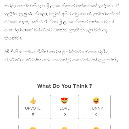
කරලා දෙන්න කියලා ශ්‍රී ලංකා නිදහස් පක්ෂයෙන් ඉල්ලුවා. ඒ
ඉල්ලීම ලැබුණා කියලා, ඔවුන් අපිට අඩුගාණෙ උත්තරයක්වත්
එව්වෙ නැහැ. ඉතින් ඒ නිසා ශ්‍රී ලංකා නිදහස් පක්ෂය මගේ
සහෝදරයාගේ මරණයට වගකිව යුතුයි කියලා මම අද
කියනවා.
(බී.බී.සී සංදේශය විසින් භාරත ලක්ෂ්මන්ගේ සහෝදරිය,
ස්වර්ණා ගුණරත්න සමග පැවැත් වූ සාකච්ඡාවක් ඇසුරෙනි.)
What Do You Think ?
UPVOTE
LOVE
FUNNY
0
0
0