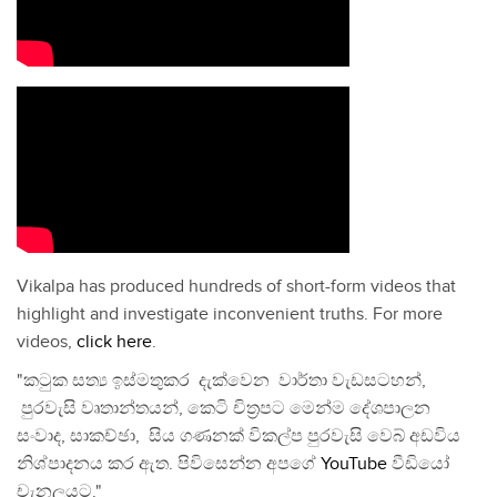
Vikalpa has produced hundreds of short-form videos that
highlight and investigate inconvenient truths. For more
videos,
click here
.
"කටුක සත්‍ය ඉස්මතුකර දැක්වෙන වාර්තා වැඩසටහන්,
පුරවැසි වෘතාන්තයන්, කෙටි චිත්‍රපට මෙන්ම දේශපාලන
සංවාද, සාකච්ඡා, සිය ගණනක් විකල්ප පුරවැසි වෙබ් අඩවිය
නිශ්පාදනය කර ඇත. පිවිසෙන්න අපගේ
YouTube
වීඩියෝ
චැනලයට."