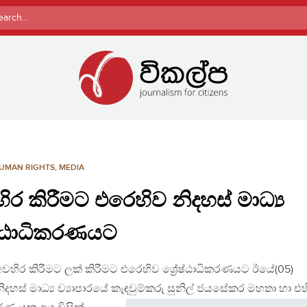
rch
UMAN RIGHTS
,
MEDIA
ිර කිරීමට එරෙහිව නිදහස් මාධ්‍ය
රේෂ්ඨාධිකරණයට
 අවහිර කිරීමට ලක් කිරීමට එරෙහිව ශ්‍රේෂ්ඨාධිකරණයට ඊයේ(05)
දහස් මාධ්‍ය ව්‍යාපාරයේ කැඳවුම්කරු සුනිල් ජයසේකර මහතා
හා එහ