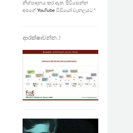
නිශ්පාදනය කර ඇත. පිවිසෙන්න
අපගේ
YouTube
වීඩියෝ චැනලයට."
ආරක්ෂාවන්න..!