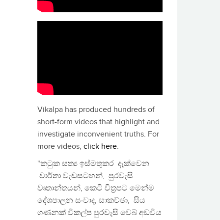
Vikalpa has produced hundreds of
short-form videos that highlight and
investigate inconvenient truths. For
more videos,
click here
.
"කටුක සත්‍ය ඉස්මතුකර දැක්වෙන
වාර්තා වැඩසටහන්, පුරවැසි
වෘතාන්තයන්, කෙටි චිත්‍රපට මෙන්ම
දේශපාලන සංවාද, සාකච්ඡා, සිය
ගණනක් විකල්ප පුරවැසි වෙබ් අඩවිය