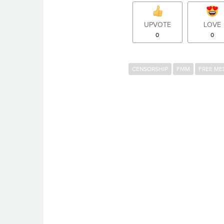
UPVOTE
LOVE
0
0
CENSORSHIP
FMM
FREE ME