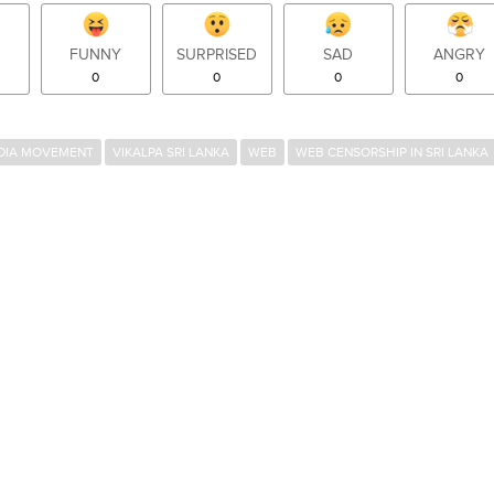
FUNNY
SURPRISED
SAD
ANGRY
0
0
0
0
DIA MOVEMENT
VIKALPA SRI LANKA
WEB
WEB CENSORSHIP IN SRI LANKA