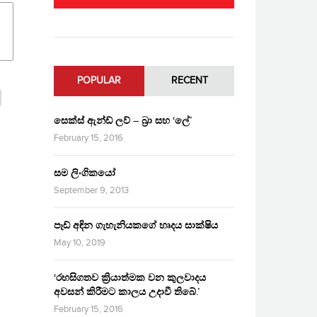
POPULAR
RECENT
සෙක්ස් ඇන්ඩ් ලව් – බ්‍රා සහ ‘ලේ’
February 15, 2016
සම ලිංගිකයෝ
September 9, 2013
පෑඩ් අඳින ගැහැනියකගේ හෘදය සාක්ෂිය
May 10, 2019
‘රහසිගතව ක්‍රියාත්මක වන කුලවාදය
අවසන් කිරීමට කාලය උදාවී තිබේ.’
February 15, 2016