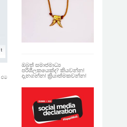
ඔබත් සමාජමාධ්‍ය
පරිශීලකයෙක්ද? කියවන්න!
දැනගන්න! ක්‍රියාත්මකවන්න!
ි එම