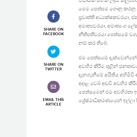
විධායක සභික උදය කලුපති
මෙම පෙත්සම ගොනු කරනු 
ප්‍රවෘත්ති අධ්‍යක්ෂකවරයා, 
අමාත්‍යවරයා, අමාත්‍යංශ ල
SHARE ON
FACEBOOK
නීතිපතිවරයා පෙත්සමේ ව
නම් කර තිබේ.
එම පෙත්සමේ දැක්වෙන්නේ
SHARE ON
අවහිර කිරීම තුළින් ජනතා
TWITTER
දැනගැනීමේ අයිතිය අහිමිවී 
අදාළ වෙබ් අඩවි අවහිර කිරී
පෙත්සමෙන් එම අවහිරතා ඉ
EMAIL THIS
ශ්‍රේෂ්ඨාධිකරණයෙන් ඉල්ලා ස
ARTICLE