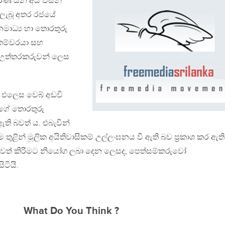
රණ යන අය විසින්
ලැබූ අතර රජයේ
ජනමාධ්‍ය හා තොරතුරු
ේකම්වරයා සහ
ගඋත්තරකරුවන් ලෙස
 එලෙස වෙබ් අඩවි
වගේ තොරතුරු
ඇති බවත් ය. එබැවින්
ම තුළින් මූලික අයිතිවාසිකම් උල්ලංඝනය වී ඇති බව ප්‍රකාශ කර ඇත
වත් කිරීමට නියෝග ලබා දෙන ලෙසද, පෙත්සම්කරුවෝ
ිටියි.
What Do You Think ?