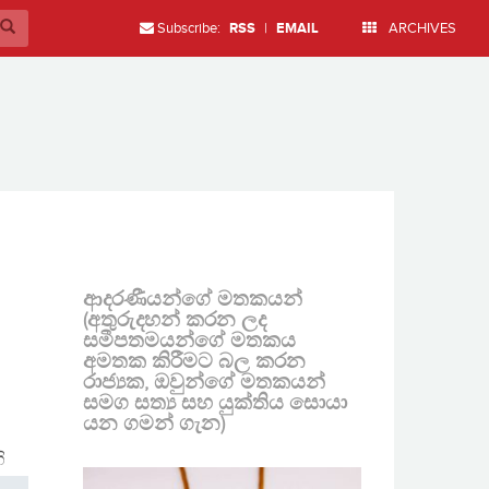
Subscribe:
RSS
|
EMAIL
ARCHIVES
ආදරණීයන්ගේ මතකයන්
(අතුරුදහන් කරන ලද
සමීපතමයන්ගේ මතකය
අමතක කිරීමට බල කරන
රාජ්‍යක, ඔවුන්ගේ මතකයන්
සමග සත්‍ය සහ යුක්තිය සොයා
යන ගමන් ගැන)
ි