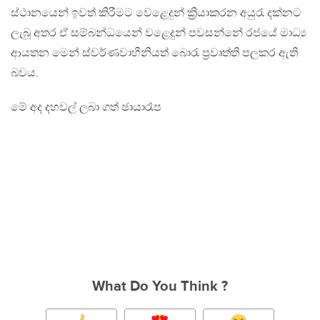
ස්ථානයෙන් ඉවත් කිරීමට වෙළෙදුන් ක්‍රියාකරන අයුරැ දක්නට
ලැබූ අතර ඒ සම්බන්ධයෙන් වළෙදුන් පවසන්නේ රජයේ මාධ්‍ය
ආයතන මෙන් ස්වර්ණවාහීනියත් බොරැ ප්‍රවෘත්ති පලකර ඇති
බවය.
මේ අද දහවල් ලබා ගත් ඡායාරෑප
What Do You Think ?