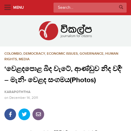
S
Search
MENU
k
for:
i
p
t
o
m
COLOMBO
,
DEMOCRACY
,
ECONOMIC ISSUES
,
GOVERNANCE
,
HUMAN
a
RIGHTS
,
MEDIA
i
‘වෙළදපොළ බිද වැටේ, ආණ්ඩුව නිද වදී‘
n
c
– මැනිං ‍වෙළද සංගමය(Photos)
o
n
KARAPOTHTHA
t
on
December 14, 2011
e
n
t