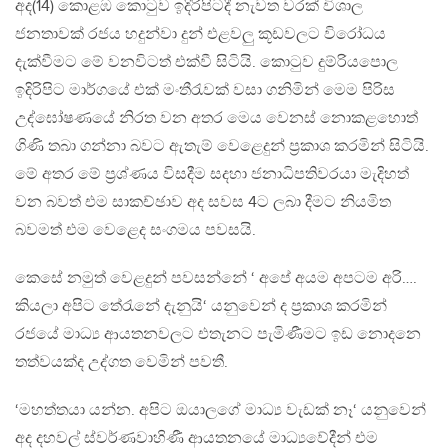
අද(14) කොළඹ කොටුව ඉදිරිපිටදී නැවත වරක් විශාල
ජනතාවක් රජය හදුන්වා දුන් එළවලු කූඩවලට විරෝධය
දැක්වීමට මේ වනවිටත් එක්වී සිටියි. කොටුව දුම්රියපොල
ඉදිරිපිට මාර්ගයේ එක් මංතීරැවක් වසා ගනිමින් මෙම ‍පිරිස
උද්ඝෝෂණයේ නිරත වන අතර මෙය වෙනස් නොකළහොත්
ගිණි තබා ගන්නා බවට ඇතැම් වෙළෙදුන් ප්‍රකාශ කරමින් සිටියි.
මේ අතර මේ ප්‍රශ්ණය විසදීම සදහා ජනාධිපතිවරයා මැදිහත්
වන බවත් එම සාකච්ඡාව අද සවස 4ට ලබා දීමට නියමිත
බවමත් එම වෙළෙද සංගමය පවසයි.
කෙසේ නමුත් වෙළදුන් පවසන්නේ ‘ අපේ අයම අපටම අරි….
කියලා අපිට තේරැනේ දැනුයි‘ යනුවෙන් ද ප්‍රකාශ කරමින්
රජයේ මාධ්‍ය ආයතනවලට එතැනට පැමිණීමට ඉඩ නොදනෙ
තත්වයක්ද උද්ගත වෙමින් පවතී.
‘මහත්තයා යන්න. අපිට ඔයාලගේ මාධ්‍ය වැඩක් නෑ‘ යනුවෙන්
අද දහවල් ස්වර්ණවාහිණී ආයතනයේ මාධ්‍යවේදීන් එම