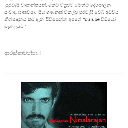
පුරවැසි වෘතාන්තයන්, කෙටි චිත්‍රපට මෙන්ම දේශපාලන
සංවාද, සාකච්ඡා, සිය ගණනක් විකල්ප පුරවැසි වෙබ් අඩවිය
නිශ්පාදනය කර ඇත. පිවිසෙන්න අපගේ
YouTube
වීඩියෝ
චැනලයට."
ආරක්ෂාවන්න..!