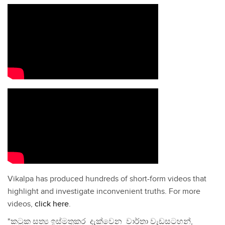
Vikalpa has produced hundreds of short-form videos that
highlight and investigate inconvenient truths. For more
videos,
click here
.
"කටුක සත්‍ය ඉස්මතුකර දැක්වෙන වාර්තා වැඩසටහන්,