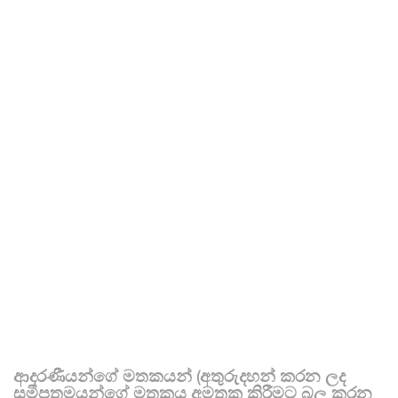
ආදරණීයන්ගේ මතකයන් (අතුරුදහන් කරන ලද
සමීපතමයන්ගේ මතකය අමතක කිරීමට බල කරන