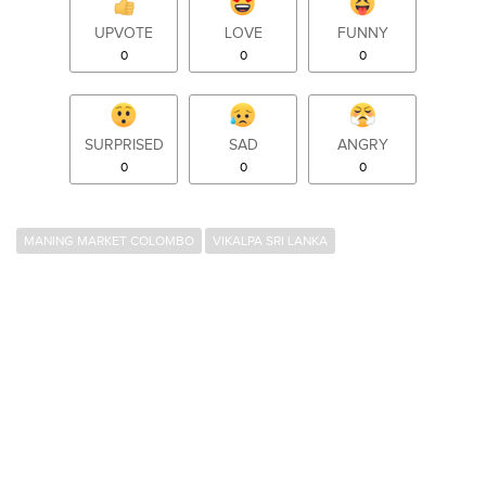
UPVOTE
LOVE
FUNNY
0
0
0
SURPRISED
SAD
ANGRY
0
0
0
MANING MARKET COLOMBO
VIKALPA SRI LANKA