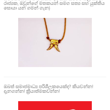
රාජ්‍යක, ඔවුන්ගේ මතකයන් සමග සත්‍ය සහ යුක්තිය
සොයා යන ගමන් ගැන)
ඔබත් සමාජමාධ්‍ය පරිශීලකයෙක්ද? කියවන්න!
දැනගන්න! ක්‍රියාත්මකවන්න!