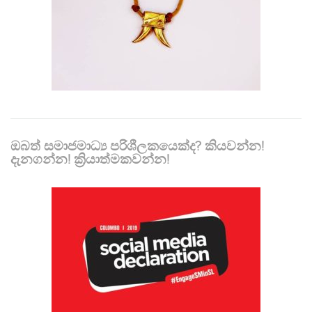
ඔබත් සමාජමාධ්‍ය පරිශීලකයෙක්ද? කියවන්න!
දැනගන්න! ක්‍රියාත්මකවන්න!