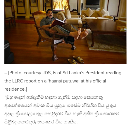
– [Photo, courtesy JDS, is of Sri Lanka’s President reading
the LLRC report on a ‘haansi putuwa‘ at his official
residence.]
”මුහුණදුන් අත්දැකීම් හඳුනා ගැනීම සඳහා කෙනෙකු
අත්‍යන්තයෙන් අවංක විය යුතුය. එසේම නිර්භීත විය යුතුය.
අදාළ ක්‍රියාවලිය තුළ හෙළිදරව් විය හැකි අතීත ක්‍රියාකාරකම්
පිළිබඳ තොරතුරු භයංකාර විය හැකිය.