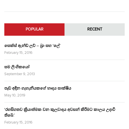
POPULAR
RECENT
සෙක්ස් ඇන්ඩ් ලව් – බ්‍රා සහ ‘ලේ’
February 15, 2016
සම ලිංගිකයෝ
September 9, 2013
පෑඩ් අඳින ගැහැනියකගේ හෘදය සාක්ෂිය
May 10, 2019
‘රහසිගතව ක්‍රියාත්මක වන කුලවාදය අවසන් කිරීමට කාලය උදාවී
තිබේ.’
February 15, 2016