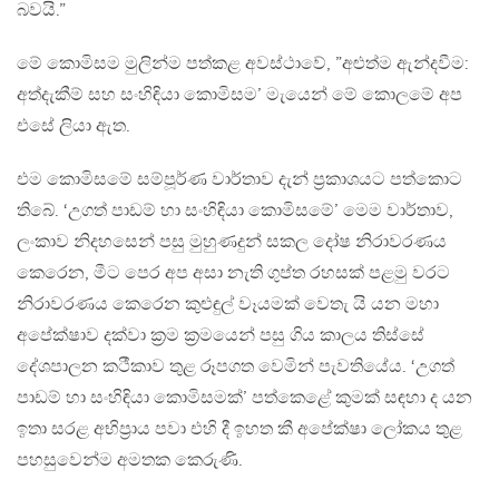
බවයි.”
මේ කොමිසම මුලින්ම පත්කළ අවස්ථාවේ, ”අළුත්ම ඇන්දවීම:
අත්දැකීම් සහ සංහිඳියා කොමිසම’ මැයෙන් මේ කොලමේ අප
එසේ ලියා ඇත.
එම කොමිසමේ සම්පූර්ණ වාර්තාව දැන් ප්‍රකාශයට පත්කොට
තිබේ. ‘උගත් පාඩම් හා සංහිඳියා කොමිසමේ’ මෙම වාර්තාව,
ලංකාව නිදහසෙන් පසු මුහුණදුන් සකල දෝෂ නිරාවරණය
කෙරෙන, මීට පෙර අප අසා නැති ගුප්ත රහසක් පළමු වරට
නිරාවරණය කෙරෙන කුළුඳුල් වෑයමක් වෙතැ යි යන මහා
අපේක්ෂාව දක්වා ක්‍රම ක්‍රමයෙන් පසු ගිය කාලය තිස්සේ
දේශපාලන කථීකාව තුළ රූපගත වෙමින් පැවතියේය. ‘උගත්
පාඩම් හා සංහිඳියා කොමිසමක්’ පත්කෙළේ කුමක් සඳහා ද යන
ඉතා සරළ අභිප්‍රාය පවා එහි දී ඉහත කී අපේක්ෂා ලෝකය තුළ
පහසුවෙන්ම අමතක කෙරුණි.