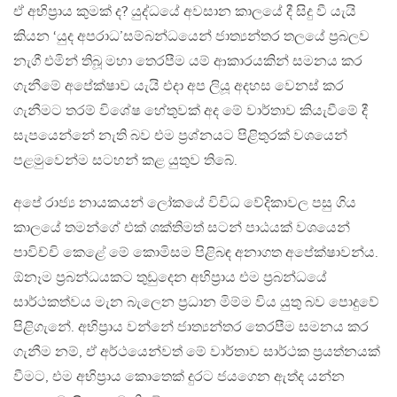
ඒ අභිප්‍රාය කුමක් ද? යුද්ධයේ අවසාන කාලයේ දී සිදු වී යැයි
කියන ‘යුද අපරාධ’සම්බන්ධයෙන් ජාත්‍යන්තර තලයේ ප්‍රබලව
නැගී එමින් තිබූ මහා තෙරපීම යම් ආකාරයකින් සමනය කර
ගැනීමේ අපේක්ෂාව යැයි එදා අප ලියූ අදහස වෙනස් කර
ගැනීමට තරම් විශේෂ හේතුවක් අද මේ වාර්තාව කියැවීමේ දී
සැපයෙන්නේ නැති බව එම ප්‍රශ්නයට පිළිතුරක් වශයෙන්
පළමුවෙන්ම සටහන් කළ යුතුව තිබේ.
අපේ රාජ්‍ය නායකයන් ලෝකයේ විවිධ වේදිකාවල පසු ගිය
කාලයේ තමන්ගේ එක් ශක්තිමත් සටන් පාඨයක් වශයෙන්
පාවිච්චි කෙළේ මේ කොමිසම පිළිබඳ අනාගත අපේක්ෂාවන්ය.
ඕනෑම ප්‍රබන්ධයකට තුඩුදෙන අභිප්‍රාය එම ප්‍රබන්ධයේ
සාර්ථකත්වය මැන බැලෙන ප්‍රධාන මිම්ම විය යුතු බව පොදුවේ
පිළිගැනේ. අභිප්‍රාය වන්නේ ජාත්‍යන්තර තෙරපීම සමනය කර
ගැනීම නම්, ඒ අර්ථයෙන්වත් මේ වාර්තාව සාර්ථක ප්‍රයත්නයක්
වීමට, එම අභිප්‍රාය කොතෙක් දුරට ජයගෙන ඇත්ද යන්න