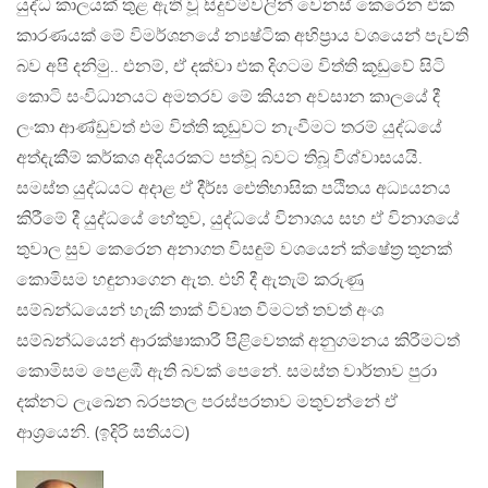
යුද්ධ කාලයක් තුළ ඇති වූ සිදුවීම්වලින් වෙනස් කෙරෙන එක
කාරණයක් මේ විමර්ශනයේ න්‍යෂ්ටික අභිප්‍රාය වශයෙන් පැවති
බව අපි දනිමු.. එනම්, ඒ දක්වා එක දිගටම විත්ති කූඩුවේ සිටි
කොටි සංවිධානයට අමතරව මේ කියන අවසාන කාලයේ දී
ලංකා ආණ්ඩුවත් එම විත්ති කූඩුවට නැංවීමට තරම් යුද්ධයේ
අත්දැකීම් කර්කශ අදියරකට පත්වූ බවට තිබූ විශ්වාසයයි.
සමස්ත යුද්ධයට අදාළ ඒ දීර්ඝ ඓතිහාසික පඨිතය අධ්‍යයනය
කිරීමේ දී යුද්ධයේ හේතුව, යුද්ධයේ විනාශය සහ ඒ විනාශයේ
තුවාල සුව කෙරෙන අනාගත විසඳුම් වශයෙන් ක්ෂේත්‍ර තුනක්
කොමිසම හඳුනාගෙන ඇත. එහි දී ඇතැම් කරුණු
සම්බන්ධයෙන් හැකි තාක් විවෘත වීමටත් තවත් අංශ
සම්බන්ධයෙන් ආරක්ෂාකාරී පිළිවෙතක් අනුගමනය කිරීමටත්
කොමිසම පෙළඹී ඇති බවක් පෙනේ. සමස්ත වාර්තාව පුරා
දක්නට ලැඛෙන බරපතල පරස්පරතාව මතුවන්නේ ඒ
ආශ්‍රයෙනි. (ඉදිරි සතියට)