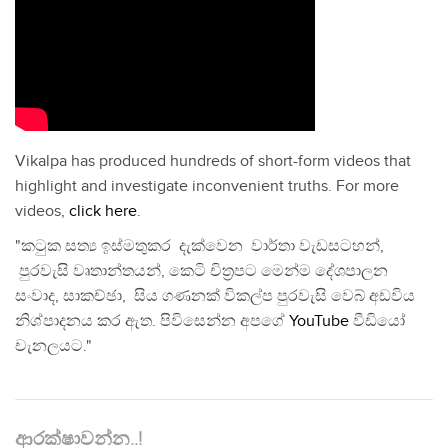
Vikalpa has produced hundreds of short-form videos that
highlight and investigate inconvenient truths. For more
videos,
click here
.
"කටුක සත්‍ය ඉස්මතුකර දැක්වෙන වාර්තා වැඩසටහන්,
පුරවැසි වෘතාන්තයන්, කෙටි චිත්‍රපට මෙන්ම දේශපාලන
සංවාද, සාකච්ඡා, සිය ගණනක් විකල්ප පුරවැසි වෙබ් අඩවිය
නිශ්පාදනය කර ඇත. පිවිසෙන්න අපගේ
YouTube
වීඩියෝ
චැනලයට."
ආරක්ෂාවන්න..!