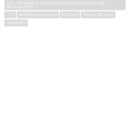
LLRC - PRESIDENTIAL COMMISSION ON LESSONS LEARNT AND
RECONCILIATION
LTTE
MAHINDA RAJAPAKSHA
POSTWAR
VIKALPA SRI LANKA
WARCRIMES