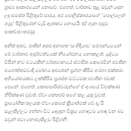
ග්‍රාම්‍ය ආකාරයෙන් නොවේ. එහෙත්, වාර්තාව තුළ ඔවුන් දෙන
ලද සමස්ත පිළිතුරේ සාරය, අර පොලිස්කාරයාගේ ”පොල්ලෙන්
ගැසූ” පිළිතුරෙන් වැඩි ඈතකට නොයයි. (ඒ ගැන පසුව
සාකච්ඡා කරමු).
අනිත් අතට, ජාතීන් අතර අනාගත ‘සංහිඳියාව’ සම්බන්ධයෙන්
මේ වාර්තාව අපූර්වත්වයක් නියෝජනය නොකළත්, යුද්ධය
විසින් නව වටයකින් වර්තමානයේ ස්ථාපිත කෙරෙමින් පවතින
මහෝත්තමවාදී මෝහය අළුතෙන් ප්‍රශ්න කිරීම හරහා එක්තරා
අභියෝගයකට ලක්කිරීම ප්‍රශස්ත මට්ටමක පවතින බවක්
පෙනේ. එහෙත්, කොමසාරිස්වරුන්ගේ ඒ අංශයේ විචක්ෂණ
නිරීක්ෂණ වුවත්, ඒවා කෙතරම් අගේ කළ යුතු වුවත්,
ප්‍රායෝගික තලයක ඒවා කෙසේ ක්‍රියාත්මක් වේ දැ යි
සැලකිල්ලට ගන්නා විට ඇ‍‍ෙඳන චිත්‍රය හොඳටම බොඳ වන බව
ඔවුන් පවා නොපැකිළව පිළිගනී: