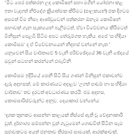
”මීට පෙර පත්කරන ලද කොමිෂන් සභා මගින් යෝජනා කළ
ඉතා වැදගත් නිර්දේශ ක්‍රියාත්මක කිරීමට (පාලකයන්) එක දිගටම
අසමත් වීම නිසා, ආණ්ඩුවෙන් පත්කරන ඕනෑම කොමිෂන්
සභාවක් ගැන සැකයෙන් බැලීමටත්, ඒවා විවේචනය කිරීමටත්
මිනිසුන් පෙළඹී සිටීම අපට තේරුම්ගත හැකිය. අපේ ‘සංහිඳියා
කොමිසම’ ද ඒ විවේචනයෙන් නිදහස් වන්නේ නැත.”
යනුවෙන් සිය වාර්තාවේ 5 වැනි පරිච්ඡේදයේ 36 වැනි ඡේදයේ
ඔවුන් සටහන් කරන්නේ එබැවිනි.
කොමිසම ඉදිරියේ පෙනී සිටි සිය ගණන් මිනිසුන් එකාවන්ව
දැරූ අදහසක්, මේ කාරණයට අදාළව ‘උගත් පාඩම් හා සංහිඳියා
වාර්තාව’ තව දුරටත් අවධාරණය කරයි. එම අදහස,
කොමසාරිස්වරුන්ට අනුව, දෙයාකාර වන්නේය:
‘දශක තුනකට ආසන්න කාලයක් තිස්සේ ඇති වූ වේදනාකාරී
වූත්, දුර්භාග්‍ය සම්පන්න වූත් ගැටුමෙන් ගොඩවිත් සිටින සෑම
ප්‍රජාවකටම අයත් ජනතාව තිරසාර සාමයක්, ආරක්ෂාවක්,