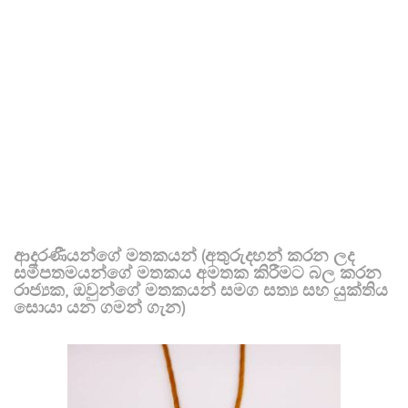
ආදරණීයන්ගේ මතකයන් (අතුරුදහන් කරන ලද
සමීපතමයන්ගේ මතකය අමතක කිරීමට බල කරන
රාජ්‍යක, ඔවුන්ගේ මතකයන් සමග සත්‍ය සහ යුක්තිය
සොයා යන ගමන් ගැන)