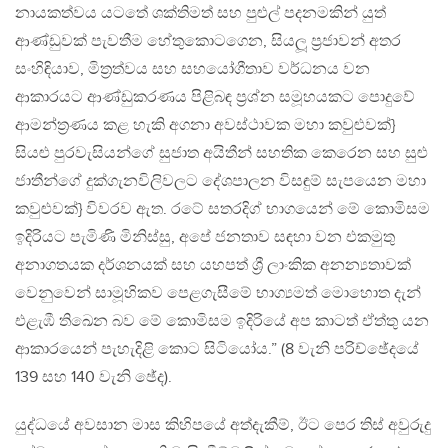
නායකත්වය යටතේ ශක්තිමත් සහ පුළුල් පදනමකින් යුත්
ආණ්ඩුවක් පැවතීම හේතුකොටගෙන, සියලූ ප්‍රජාවන් අතර
සංහිඳියාව, මිත්‍රත්වය සහ සහයෝගීතාව වර්ධනය වන
ආකාරයට ආණ්ඩුකරණය පිළිබඳ ප්‍රශ්න සමූහයකට පොදුවේ
ආමන්ත්‍රණය කළ හැකි අගනා අවස්ථාවක මහා කවුළුවක්}
සියළු පුරවැසියන්ගේ සුජාත අයිතීන් සහතික කෙරෙන සහ සුළු
ජාතීන්ගේ දුක්ගැනවිලිවලට දේශපාලන විසඳුම් සැපයෙන මහා
කවුළුවක්} විවරව ඇත. රටේ සතරදිග් භාගයෙන් මේ කොමිසම
ඉදිරියට පැමිණි මිනිස්සු, අපේ ජනතාව සඳහා වන එකමුතු
අනාගතයක දර්ශනයක් සහ යහපත් ශ්‍රී ලාංකික අනන්‍යතාවක්
වෙනුවෙන් සාමූහිකව පෙළගැසීමේ භාග්‍යමත් මොහොත දැන්
එළැඹී තිඛෙන බව මේ කොමිසම ඉදිරියේ අප කාටත් ඒත්තු යන
ආකාරයෙන් පැහැදිළි කොට සිටියෝය.” (8 වැනි පරිච්ඡේදයේ
139 සහ 140 වැනි ඡේද).
යුද්ධයේ අවසාන මාස කිහිපයේ අත්දැකීම්, ඊට පෙර තිස් අවුරුදු