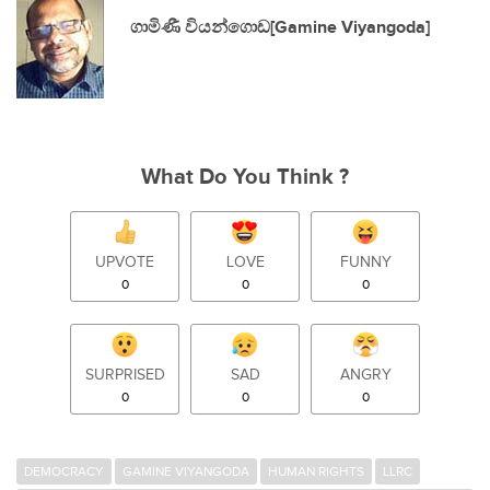
ගාමිණී වියන්ගොඩ[Gamine Viyangoda]
What Do You Think ?
UPVOTE
LOVE
FUNNY
0
0
0
SURPRISED
SAD
ANGRY
0
0
0
DEMOCRACY
GAMINE VIYANGODA
HUMAN RIGHTS
LLRC