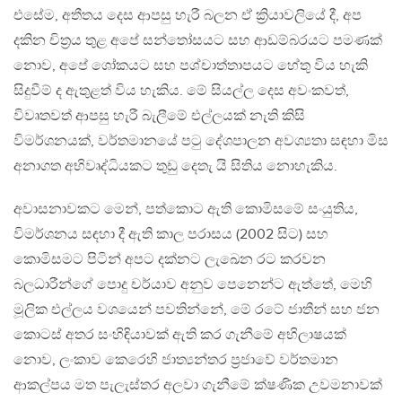
එසේම, අතීතය දෙස ආපසු හැරී බලන ඒ ක්‍රියාවලියේ දී, අප
දකින චිත්‍රය තුළ අපේ සන්තෝසයට සහ ආඩම්බරයට පමණක්
නොව, අපේ ශෝකයට සහ පශ්චාත්තාපයට හේතු විය හැකි
සිදුවීම් ද ඇතුළත් විය හැකිය. මේ සියල්ල දෙස අවංකවත්,
විවෘතවත් ආපසු හැරී බැලීමේ එල්ලයක් නැති කිසි
විමර්ශනයක්, වර්තමානයේ පටු දේශපාලන අවශ්‍යතා සඳහා මිස
අනාගත අභිවෘද්ධියකට තුඩු දෙතැ යි සිතිය නොහැකිය.
අවාසනාවකට මෙන්, පත්කොට ඇති කොමිසමේ සංයුතිය,
විමර්ශනය සඳහා දී ඇති කාල පරාසය (2002 සිට) සහ
කොමිසමට පිටින් අපට දක්නට ලැඛෙන රට කරවන
බලධාරීන්ගේ පොදු චර්යාව අනුව පෙනෙන්ට ඇත්තේ, මෙහි
මූලික එල්ලය වශයෙන් පවතින්නේ, මේ රටේ ජාතීන් සහ ජන
කොටස් අතර සංහිඳියාවක් ඇති කර ගැනීමේ අභිලාෂයක්
නොව, ලංකාව කෙරෙහි ජාත්‍යන්තර ප්‍රජාවේ වර්තමාන
ආකල්පය මත පැලැස්තර අලවා ගැනීමේ ක්ෂණික උවමනාවක්