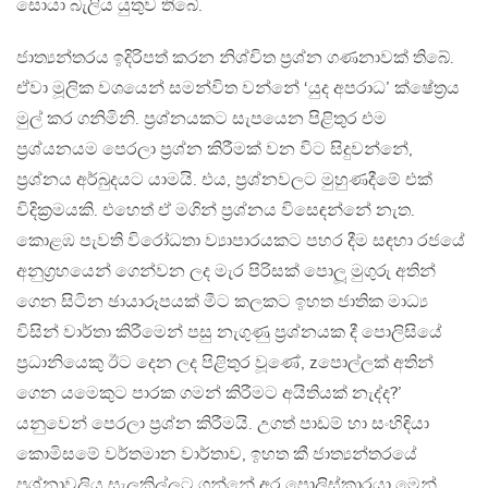
සොයා බැලිය යුතුව තිබේ.
ජාත්‍යන්තරය ඉදිරිපත් කරන නිශ්චිත ප්‍රශ්න ගණනාවක් තිබේ.
ඒවා මූලික වශයෙන් සමන්විත වන්නේ ‘යුද අපරාධ’ ක්ෂේත්‍රය
මුල් කර ගනිමිනි. ප්‍රශ්නයකට සැපයෙන පිළිතුර එම
ප්‍රශ්යනයම පෙරලා ප්‍රශ්න කිරීමක් වන විට සිදුවන්නේ,
ප්‍රශ්නය අර්බුදයට යාමයි. එය, ප්‍රශ්නවලට මුහුණදීමේ එක්
විදික්‍රමයකි. එහෙත් ඒ මගින් ප්‍රශ්නය විසෙඳන්නේ නැත.
කොළඹ පැවති විරෝධතා ව්‍යාපාරයකට පහර දීම සඳහා රජයේ
අනුග්‍රහයෙන් ගෙන්වන ලද මැර පිරිසක් පොලූ මුගුරු අතින්
ගෙන සිටින ඡායාරූපයක් මීට කලකට ඉහත ජාතික මාධ්‍ය
විසින් වාර්තා කිරීමෙන් පසු නැගුණු ප්‍රශ්නයක දී පොලිසියේ
ප්‍රධානියෙකු ඊට දෙන ලද පිළිතුර වූණේ, zපොල්ලක් අතින්
ගෙන යමෙකුට පාරක ගමන් කිරීමට අයිතියක් නැද්ද?’
යනුවෙන් පෙරලා ප්‍රශ්න කිරීමයි. උගත් පාඩම් හා සංහිඳියා
කොමිසමේ වර්තමාන වාර්තාව, ඉහත කී ජාත්‍යන්තරයේ
ප්‍රශ්නාවලිය සැලකිල්ලට ගන්නේ අර පොලිස්කාරයා මෙන්