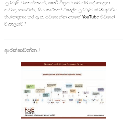
පුරවැසි වෘතාන්තයන්, කෙටි චිත්‍රපට මෙන්ම දේශපාලන
සංවාද, සාකච්ඡා, සිය ගණනක් විකල්ප පුරවැසි වෙබ් අඩවිය
නිශ්පාදනය කර ඇත. පිවිසෙන්න අපගේ
YouTube
වීඩියෝ
චැනලයට."
ආරක්ෂාවන්න..!