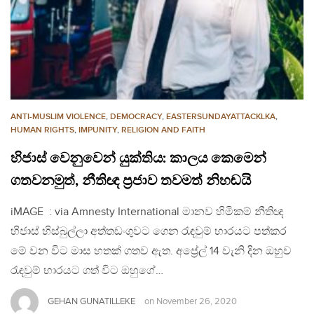
ANTI-MUSLIM VIOLENCE
,
DEMOCRACY
,
EASTERSUNDAYATTACKLKA
,
HUMAN RIGHTS
,
IMPUNITY
,
RELIGION AND FAITH
හිජාස් වෙනුවෙන් යුක්තිය: කාලය කෙමෙන්
ගතවනමුත්, නීතිඥ ප්‍රජාව තවමත් නිහඬයි
iMAGE : via Amnesty International මානව හිමිකම් නීතිඥ
හිජාස් හිස්බුල්ලා අත්තඩංගුවට ගෙන රැඳවුම් භාරයට පත්කර
මේ වන විට මාස හතක් ගතව ඇත. අප්‍රේල් 14 වැනි දින ඔහුව
රැඳවුම් භාරයට ගත් විට ඔහුගේ…
GEHAN GUNATILLEKE
on
November 26, 2020