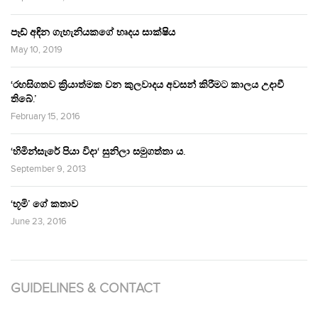
පෑඩ් අඳින ගැහැනියකගේ හෘදය සාක්ෂිය
May 10, 2019
‘රහසිගතව ක්‍රියාත්මක වන කුලවාදය අවසන් කිරීමට කාලය උදාවී
තිබේ.’
February 15, 2016
‘හිමින්සැරේ පියා විදා‘ සුනිලා සමුගත්තා ය.
September 9, 2013
‘භූමි’ ගේ කතාව
June 23, 2016
GUIDELINES & CONTACT