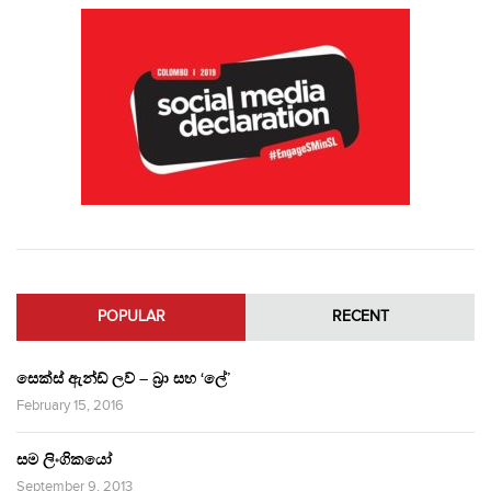
POPULAR
RECENT
සෙක්ස් ඇන්ඩ් ලව් – බ්‍රා සහ ‘ලේ’
February 15, 2016
සම ලිංගිකයෝ
September 9, 2013