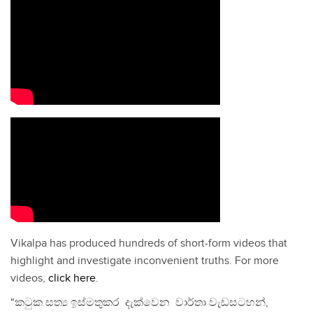
Vikalpa has produced hundreds of short-form videos that
highlight and investigate inconvenient truths. For more
videos,
click here
.
"කටුක සත්‍ය ඉස්මතුකර දැක්වෙන වාර්තා වැඩසටහන්,