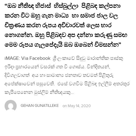
“ඔබ නීතිඥ හිජාස් හිස්බුල්ලා පිළිබඳ කල්පනා
කරන විට ඔහු ගැන මාධ්‍ය හා සමාජ ජාල වල
චිත්‍රණය කරන රූපය අවිචාරවත් ලෙස භාර
නොගන්න. ඔහු පිළිබඳව අප දන්නා කරුණු සමඟ
මෙම රූපය ගැලපේදැයි ඔබ ඔබෙන් විමසන්න”
iMAGE: Via Facebook ශ්‍රී ලංකාවේ සිදුවු මාරාන්තික පාස්කු
ඉරිදා ප්‍රහාරයෙන් වසරක් ගත වී ගොස්ය. වින්දිතයන්,
දිවිගලවාගත් අය හා සාමාන්‍ය ජනතාව තවමත් පිළිතුරු
අපේක්ෂාවෙන් පසුවෙති. එසේ වගවීම පිළිබඳ ඉල්ලීම් අතරතුර
කැපීපෙනෙන මුස්ලිම් නීතිඥයකු…
GEHAN GUNATILLEKE
on
May 14, 2020