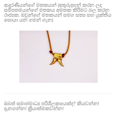
ආදරණීයන්ගේ මතකයන් (අතුරුදහන් කරන ලද
සමීපතමයන්ගේ මතකය අමතක කිරීමට බල කරන
රාජ්‍යක, ඔවුන්ගේ මතකයන් සමග සත්‍ය සහ යුක්තිය
සොයා යන ගමන් ගැන)
ඔබත් සමාජමාධ්‍ය පරිශීලකයෙක්ද? කියවන්න!
දැනගන්න! ක්‍රියාත්මකවන්න!