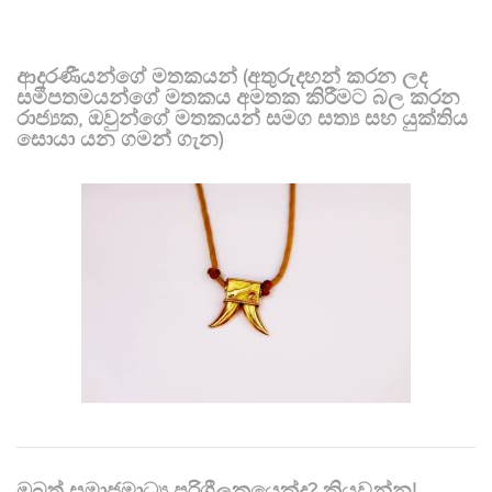
ආදරණීයන්ගේ මතකයන් (අතුරුදහන් කරන ලද
සමීපතමයන්ගේ මතකය අමතක කිරීමට බල කරන
රාජ්‍යක, ඔවුන්ගේ මතකයන් සමග සත්‍ය සහ යුක්තිය
සොයා යන ගමන් ගැන)
ඔබත් සමාජමාධ්‍ය පරිශීලකයෙක්ද? කියවන්න!