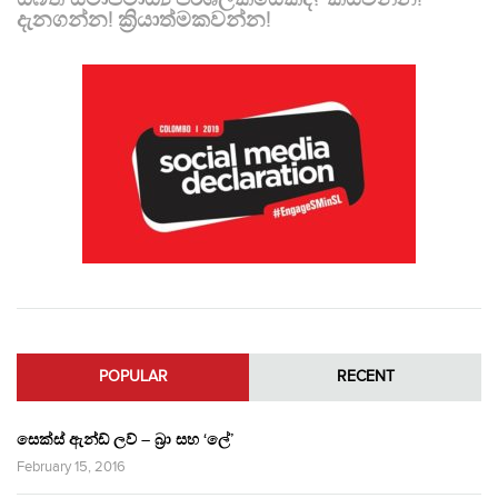
දැනගන්න! ක්‍රියාත්මකවන්න!
POPULAR
RECENT
සෙක්ස් ඇන්ඩ් ලව් – බ්‍රා සහ ‘ලේ’
February 15, 2016