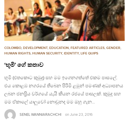
COLOMBO
,
DEVELOPMENT
,
EDUCATION
,
FEATURED ARTICLES
,
GENDER
,
HUMAN RIGHTS
,
HUMAN SECURITY
,
IDENTITY
,
LIFE QUIPS
‘භූමි’ ගේ කතාව
භූමි (එතකොට කුමුදු) සහ මම ඉගෙනගත්තේ එකම පාසලේ.
එය කොළඹ නග‍රයේ තිබෙන පිරිමි ළමුන් පමණක් අධ්‍යාපනය
ලබන ජනප්‍රිය වර්ගයේ යැයි කියන රජයේ පාසලක්. කුමුදු සහ
මම ඒකාලේ යාලුවෝ නොවුනද මම ඔහු ගැන…
SENEL WANNIARACHCHI
on
June 23, 2016