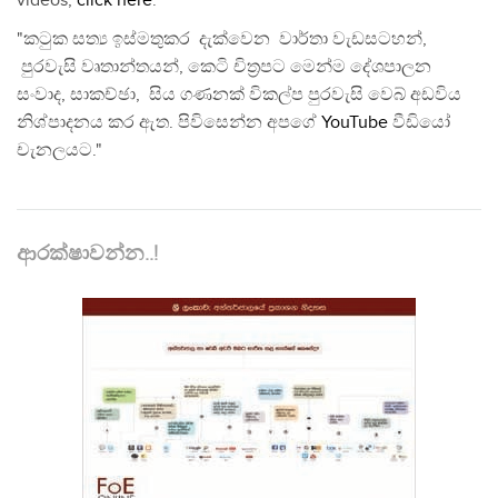
videos,
click here
.
"කටුක සත්‍ය ඉස්මතුකර දැක්වෙන වාර්තා වැඩසටහන්,
පුරවැසි වෘතාන්තයන්, කෙටි චිත්‍රපට මෙන්ම දේශපාලන
සංවාද, සාකච්ඡා, සිය ගණනක් විකල්ප පුරවැසි වෙබ් අඩවිය
නිශ්පාදනය කර ඇත. පිවිසෙන්න අපගේ
YouTube
වීඩියෝ
චැනලයට."
ආරක්ෂාවන්න..!