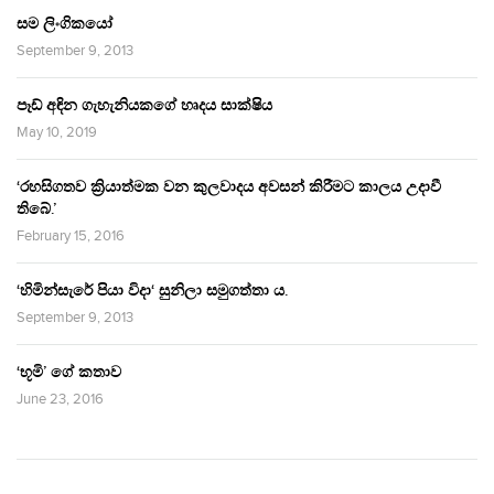
සම ලිංගිකයෝ
September 9, 2013
පෑඩ් අඳින ගැහැනියකගේ හෘදය සාක්ෂිය
May 10, 2019
‘රහසිගතව ක්‍රියාත්මක වන කුලවාදය අවසන් කිරීමට කාලය උදාවී
තිබේ.’
February 15, 2016
‘හිමින්සැරේ පියා විදා‘ සුනිලා සමුගත්තා ය.
September 9, 2013
‘භූමි’ ගේ කතාව
June 23, 2016