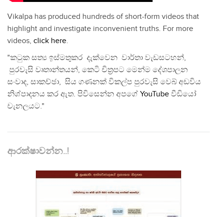
Vikalpa has produced hundreds of short-form videos that
highlight and investigate inconvenient truths. For more
videos,
click here
.
"කටුක සත්‍ය ඉස්මතුකර දැක්වෙන වාර්තා වැඩසටහන්,
පුරවැසි වෘතාන්තයන්, කෙටි චිත්‍රපට මෙන්ම දේශපාලන
සංවාද, සාකච්ඡා, සිය ගණනක් විකල්ප පුරවැසි වෙබ් අඩවිය
නිශ්පාදනය කර ඇත. පිවිසෙන්න අපගේ
YouTube
වීඩියෝ
චැනලයට."
ආරක්ෂාවන්න..!