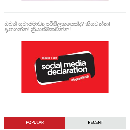
ඔබත් සමාජමාධ්‍ය පරිශීලකයෙක්ද? කියවන්න!
දැනගන්න! ක්‍රියාත්මකවන්න!
POPULAR
RECENT