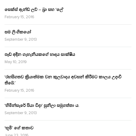
සෙක්ස් ඇන්ඩ් ලව් – බ්‍රා සහ ‘ලේ’
February 15, 2016
සම ලිංගිකයෝ
September 9, 2013
පෑඩ් අඳින ගැහැනියකගේ හෘදය සාක්ෂිය
May 10, 2019
‘රහසිගතව ක්‍රියාත්මක වන කුලවාදය අවසන් කිරීමට කාලය උදාවී
තිබේ.’
February 15, 2016
‘හිමින්සැරේ පියා විදා‘ සුනිලා සමුගත්තා ය.
September 9, 2013
‘භූමි’ ගේ කතාව
June 23, 2016