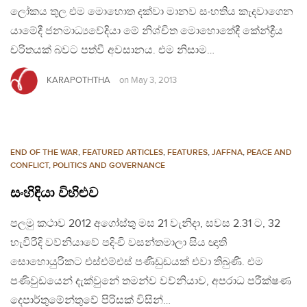
ලෝකය තුල එම මොහොත දක්වා මානව සංහතිය කැදවාගෙන
යාමේදී ජනමාධ්‍යවේදියා මේ නිශ්චිත මොහොතේදී කේන්ද්‍රීය
චරිතයක් බවට පත්වී අවසානය. එම නිසාම…
KARAPOTHTHA
on
May 3, 2013
END OF THE WAR
,
FEATURED ARTICLES
,
FEATURES
,
JAFFNA
,
PEACE AND
CONFLICT
,
POLITICS AND GOVERNANCE
සංහිඳියා විහිළුව
පලමු කථාව 2012 අගෝස්තු මස 21 වැනිදා, සවස 2.31 ට, 32
හැවිරිදි වව්නියාවේ පදිංචි වසන්තමාලා සිය ඥාති
සොහොයුරිකට එස්එම්එස් පණිඩුඩයක් එවා තිබුණි. එම
පණිවුඩයෙන් දැක්වුනේ තමන්ව වව්නියාව, අපරාධ පරීක්ෂණ
දෙපාර්තුමේන්තුවේ පිරිසක් විසින්…