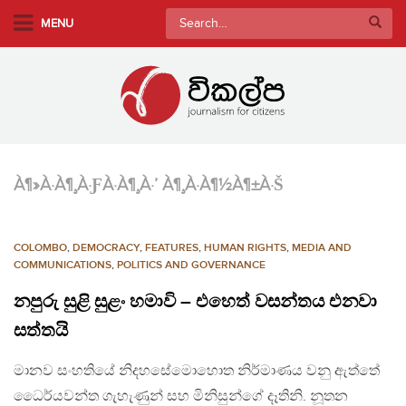
S
Search
MENU
k
for:
i
p
t
o
m
a
À¶»À·À¶¸À·ƑÀ·À¶¸À·’ À¶¸À·À¶½À¶±À·Š
i
n
c
COLOMBO
,
DEMOCRACY
,
FEATURES
,
HUMAN RIGHTS
,
MEDIA AND
o
COMMUNICATIONS
,
POLITICS AND GOVERNANCE
n
නපුරු සුළි සුළං හමාවි – එහෙත් වසන්තය එනවා
t
e
සත්තයි
n
මානව සංහතියේ නිදහසේමොහොත නිර්මාණය වනු ඇත්තේ ​
t
ධෛර්යවන්ත ගැහැණුන් සහ මිනිසුන්ගේ දෑතිනි. නූතන