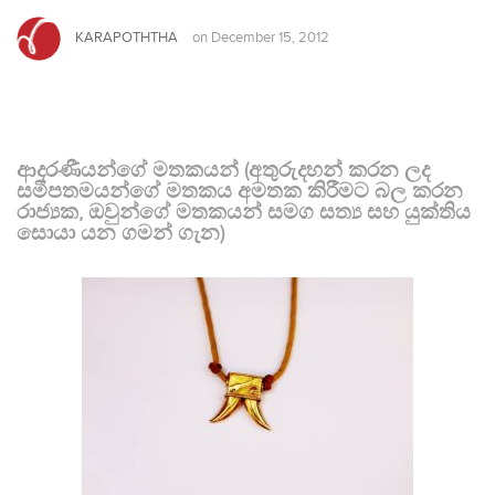
KARAPOTHTHA
on
December 15, 2012
ආදරණීයන්ගේ මතකයන් (අතුරුදහන් කරන ලද
සමීපතමයන්ගේ මතකය අමතක කිරීමට බල කරන
රාජ්‍යක, ඔවුන්ගේ මතකයන් සමග සත්‍ය සහ යුක්තිය
සොයා යන ගමන් ගැන)