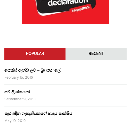
POPULAR
RECENT
සෙක්ස් ඇන්ඩ් ලව් – බ්‍රා සහ ‘ලේ’
February 15, 2016
සම ලිංගිකයෝ
September 9, 2013
පෑඩ් අඳින ගැහැනියකගේ හෘදය සාක්ෂිය
May 10, 2019