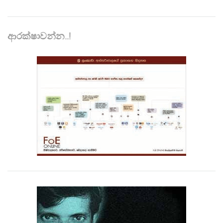
ආරක්ෂාවන්න..!