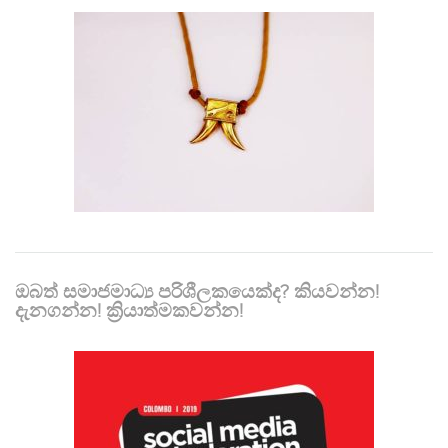
ඔබත් සමාජමාධ්‍ය පරිශීලකයෙක්ද? කියවන්න!
දැනගන්න! ක්‍රියාත්මකවන්න!