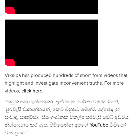
Vikalpa has produced hundreds of short-form videos that
highlight and investigate inconvenient truths. For more
videos,
click here
.
"කටුක සත්‍ය ඉස්මතුකර දැක්වෙන වාර්තා වැඩසටහන්,
පුරවැසි වෘතාන්තයන්, කෙටි චිත්‍රපට මෙන්ම දේශපාලන
සංවාද, සාකච්ඡා, සිය ගණනක් විකල්ප පුරවැසි වෙබ් අඩවිය
නිශ්පාදනය කර ඇත. පිවිසෙන්න අපගේ
YouTube
වීඩියෝ
චැනලයට."