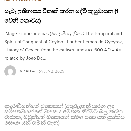
සැබෑ ඉතිහාසය විකෘති කරන දේවි කුසුමාසන (1
වෙනි කොටස)
iMage: scopecinemas (මේ ලිපිය ලිවීමට The Temporal and
Spiritual Conquest of Ceylon– Farther Fernao de Qyeyroz,
History of Ceylon from the earliset times to 1600 AD – As
related by Joao De…
VIKALPA
on
July 2, 2025
ආදරණීයන්ගේ මතකයන් (අතුරුදහන් කරන ලද
සමීපතමයන්ගේ මතකය අමතක කිරීමට බල කරන
රාජ්‍යක, ඔවුන්ගේ මතකයන් සමග සත්‍ය සහ යුක්තිය
සොයා යන ගමන් ගැන)