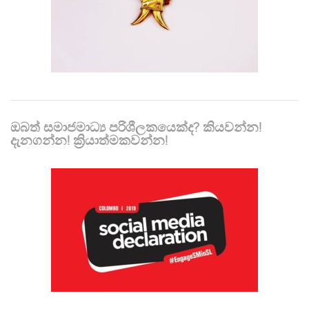
ඔබත් සමාජමාධ්‍ය පරිශීලකයෙක්ද? කියවන්න!
දැනගන්න! ක්‍රියාත්මකවන්න!