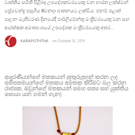
වෘත්තිය සමිති පිළිබද උපදේශකවරයෙකු වන භාරත ලක්ෂ්මන්
ප්‍රේමචන්ද්‍ර පසුගිය 8වනදා ඝාතනයට ලක්විය. එනම් පළාත්
පාලන මැතිවරණ දිනයේදී පාර්ලිමේන්තු මංත්‍රීවරයෙකු වන සහ
ආරක්ෂක අමාත්‍යංශයේ උපදේශක මංත්‍රීවරයෙකු අතර…
KARAPOTHTHA
on
October 12, 2011
ආදරණීයන්ගේ මතකයන් (අතුරුදහන් කරන ලද
සමීපතමයන්ගේ මතකය අමතක කිරීමට බල කරන
රාජ්‍යක, ඔවුන්ගේ මතකයන් සමග සත්‍ය සහ යුක්තිය
සොයා යන ගමන් ගැන)