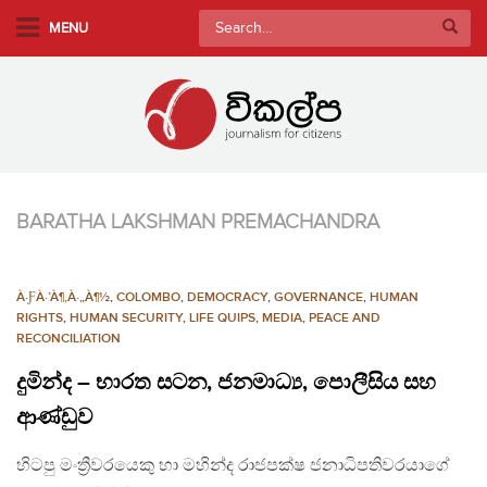
S
Search
MENU
k
for:
i
p
t
o
m
a
BARATHA LAKSHMAN PREMACHANDRA
i
n
c
À·ƑÀ·’À¶‚À·„À¶½
,
COLOMBO
,
DEMOCRACY
,
GOVERNANCE
,
HUMAN
o
RIGHTS
,
HUMAN SECURITY
,
LIFE QUIPS
,
MEDIA
,
PEACE AND
n
RECONCILIATION
t
දුමින්ද – භාරත සටන, ජනමාධ්‍ය, පොලීසිය සහ
e
ආණ්ඩුව
n
t
හිටපු මංත්‍රීවරයෙකු හා මහින්ද රාජපක්ෂ ජනාධිපතිවරයාගේ