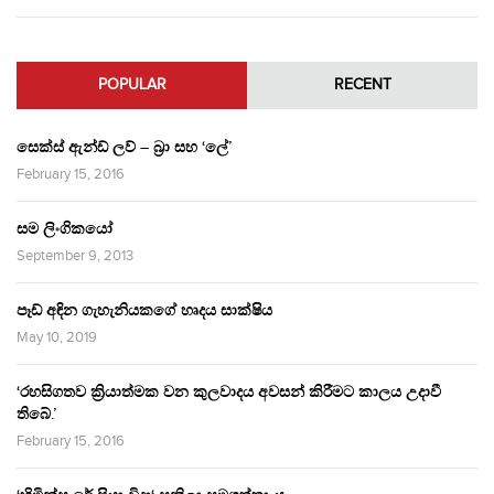
POPULAR
RECENT
සෙක්ස් ඇන්ඩ් ලව් – බ්‍රා සහ ‘ලේ’
February 15, 2016
සම ලිංගිකයෝ
September 9, 2013
පෑඩ් අඳින ගැහැනියකගේ හෘදය සාක්ෂිය
May 10, 2019
‘රහසිගතව ක්‍රියාත්මක වන කුලවාදය අවසන් කිරීමට කාලය උදාවී
තිබේ.’
February 15, 2016