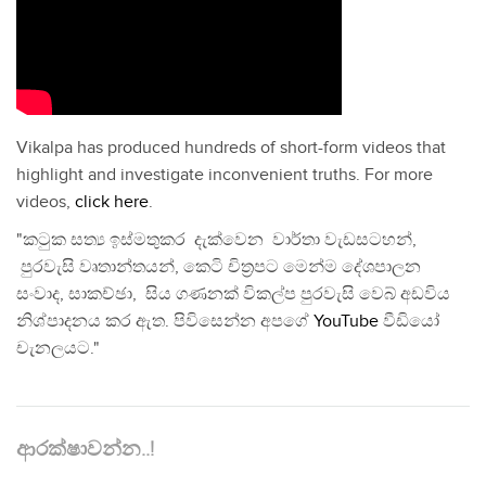
Vikalpa has produced hundreds of short-form videos that
highlight and investigate inconvenient truths. For more
videos,
click here
.
"කටුක සත්‍ය ඉස්මතුකර දැක්වෙන වාර්තා වැඩසටහන්,
පුරවැසි වෘතාන්තයන්, කෙටි චිත්‍රපට මෙන්ම දේශපාලන
සංවාද, සාකච්ඡා, සිය ගණනක් විකල්ප පුරවැසි වෙබ් අඩවිය
නිශ්පාදනය කර ඇත. පිවිසෙන්න අපගේ
YouTube
වීඩියෝ
චැනලයට."
ආරක්ෂාවන්න..!