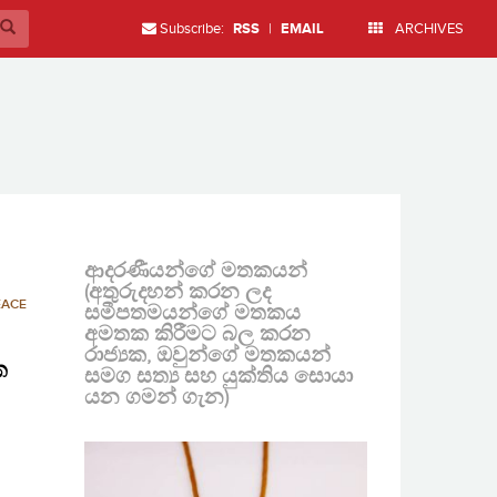
Subscribe:
RSS
|
EMAIL
ARCHIVES
ආදරණීයන්ගේ මතකයන්
(අතුරුදහන් කරන ලද
EACE
සමීපතමයන්ගේ මතකය
අමතක කිරීමට බල කරන
රාජ්‍යක, ඔවුන්ගේ මතකයන්
ක
සමග සත්‍ය සහ යුක්තිය සොයා
යන ගමන් ගැන)
,