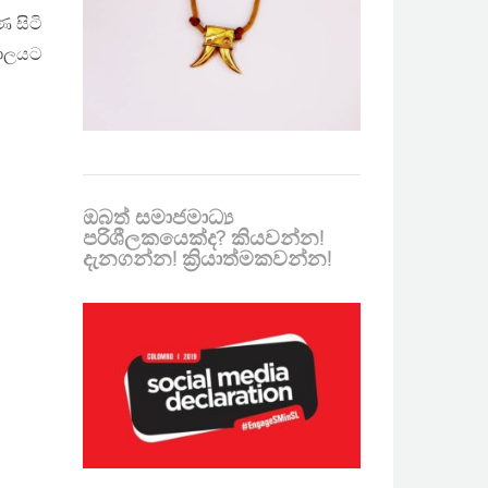
 සිටි
යාලයට
ඔබත් සමාජමාධ්‍ය
පරිශීලකයෙක්ද? කියවන්න!
දැනගන්න! ක්‍රියාත්මකවන්න!