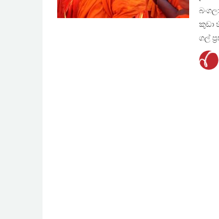
බංගලා
කුඩා
ගල් ප