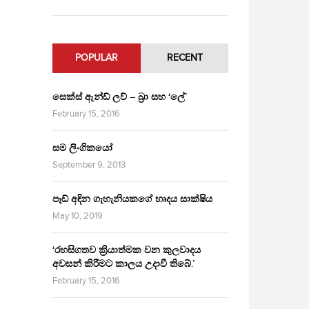
POPULAR
RECENT
සෙක්ස් ඇන්ඩ් ලව් – බ්‍රා සහ ‘ලේ’
February 15, 2016
සම ලිංගිකයෝ
September 9, 2013
පෑඩ් අඳින ගැහැනියකගේ හෘදය සාක්ෂිය
May 10, 2019
‘රහසිගතව ක්‍රියාත්මක වන කුලවාදය
අවසන් කිරීමට කාලය උදාවී තිබේ.’
February 15, 2016