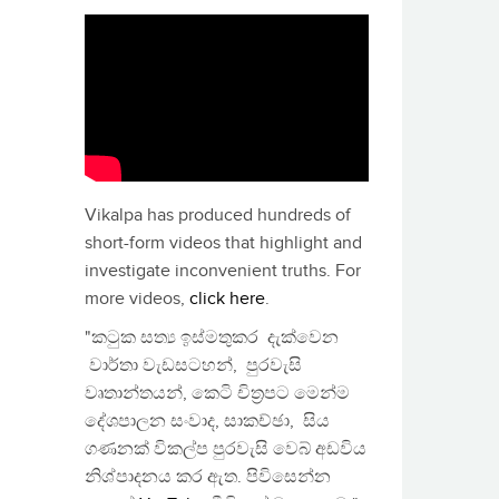
Vikalpa has produced hundreds of
short-form videos that highlight and
investigate inconvenient truths. For
more videos,
click here
.
"කටුක සත්‍ය ඉස්මතුකර දැක්වෙන
වාර්තා වැඩසටහන්, පුරවැසි
වෘතාන්තයන්, කෙටි චිත්‍රපට මෙන්ම
දේශපාලන සංවාද, සාකච්ඡා, සිය
ගණනක් විකල්ප පුරවැසි වෙබ් අඩවිය
නිශ්පාදනය කර ඇත. පිවිසෙන්න