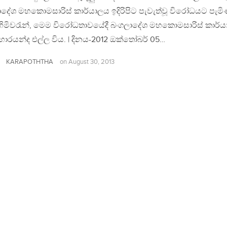
දේශ මහකොමසාරිස් කාර්යාලය ඉදිරිපිට පැවැත්වූ විරෝධයට පැමිණ
 හිමිවරැන්, මෙම විරෝධතාවයේදී බංගලාදේශ මහකොමසාරිස් කාර්
්‍රහාරයන්ද එල්ල විය. | දිනය-2012 ඔක්තෝබර් 05…
KARAPOTHTHA
on
August 30, 2013