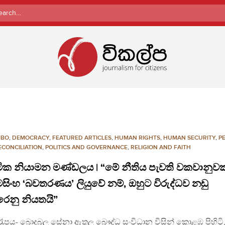
rch
MBO
,
DEMOCRACY
,
FEATURED ARTICLES
,
HUMAN RIGHTS
,
HUMAN SECURITY
,
P
ECONCILIATION
,
POLITICS AND GOVERNANCE
,
RELIGION AND FAITH
ික නියාමන මණ්ඩලය | “මේ නීතිය පැවති වකවානුව
්‍රමසිංහ ‘බවතරණය’ ලියුවේ නම්, ඔහුට විරුද්ධව නඩු
රෙනු නියතයි”
රෑපය- බොදුබල සේනා ඇතුලු බෞද්ධ සංවිධාන විසින් කොළඹ පිහිටි