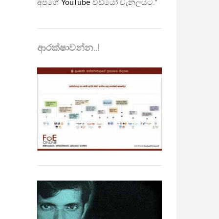
අපගේ
YouTube
වීඩියෝ චැනලයට."
ආරක්ෂාවන්න..!