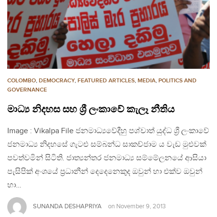
COLOMBO
,
DEMOCRACY
,
FEATURED ARTICLES
,
MEDIA
,
POLITICS AND
GOVERNANCE
මාධ්‍ය නිදහස සහ ශ්‍රී ලංකාවේ කැලෑ නීතිය
Image : Vikalpa File ජනමාධ්‍යවේදීහු පශ්චාත් යුද්ධ ශ්‍රී ලංකාවේ
ජනමාධ්‍ය නිදහසේ ගැටළු සම්බන්ධ සාකච්ජාම ය වැඩ මුළුවක්
පවත්වමින් සිටිති. ජාත්‍යන්තර ජනමාධ්‍ය සම්මේලනයේ ආසියා
පැසිපික් අංශයේ ප්‍රධානීන් දෙදෙනෙකුද ඔවුන් හා එක්ව ඔවුන්
හා…
SUNANDA DESHAPRIYA
on
November 9, 2013