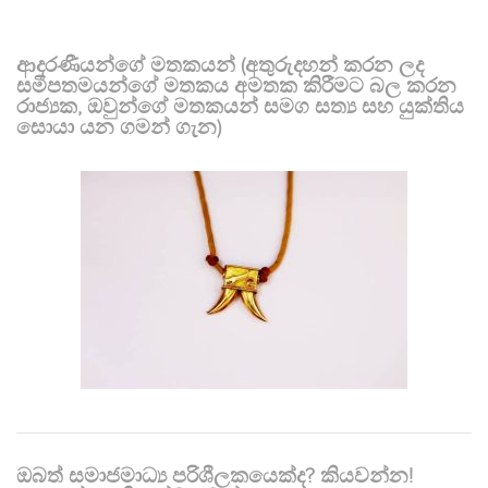
ආදරණීයන්ගේ මතකයන් (අතුරුදහන් කරන ලද
සමීපතමයන්ගේ මතකය අමතක කිරීමට බල කරන
රාජ්‍යක, ඔවුන්ගේ මතකයන් සමග සත්‍ය සහ යුක්තිය
සොයා යන ගමන් ගැන)
ඔබත් සමාජමාධ්‍ය පරිශීලකයෙක්ද? කියවන්න!