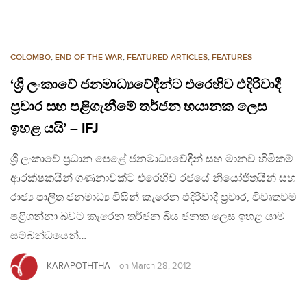
COLOMBO
,
END OF THE WAR
,
FEATURED ARTICLES
,
FEATURES
‘ශ්‍රී ලංකාවේ ජනමාධ්‍යවේදීන්ට එරෙහිව එදිරිවාදී
ප්‍රචාර සහ පළිගැනීමේ තර්ජන භයානක ලෙස
ඉහළ යයි’ – IFJ
ශ්‍රී ලංකාවේ ප්‍රධාන පෙළේ ජනමාධ්‍යවේදීන් සහ මානව හිමිකම්
ආරක්ෂකයින් ගණනාවක්ට එරෙහිව රජයේ නියෝජිතයින් සහ
රාජ්‍ය පාලිත ජනමාධ්‍ය විසින් කැරෙන එදිරිවාදී ප්‍රචාර, විවෘතවම
පළිගන්නා බවට කැරෙන තර්ජන බිය ජනක ලෙස ඉහළ යාම
සම්බන්ධයෙන්…
KARAPOTHTHA
on
March 28, 2012