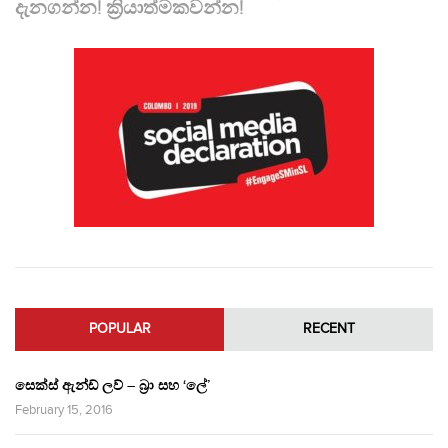
දැනගන්න! ක්‍රියාත්මකවන්න!
POPULAR
RECENT
සෙක්ස් ඇන්ඩ් ලව් – බ්‍රා සහ ‘ලේ’
February 15, 2016