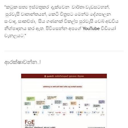
"කටුක සත්‍ය ඉස්මතුකර දැක්වෙන වාර්තා වැඩසටහන්,
පුරවැසි වෘතාන්තයන්, කෙටි චිත්‍රපට මෙන්ම දේශපාලන
සංවාද, සාකච්ඡා, සිය ගණනක් විකල්ප පුරවැසි වෙබ් අඩවිය
නිශ්පාදනය කර ඇත. පිවිසෙන්න අපගේ
YouTube
වීඩියෝ
චැනලයට."
ආරක්ෂාවන්න..!