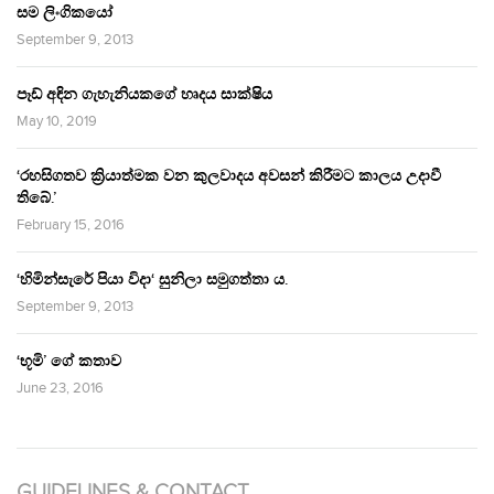
සම ලිංගිකයෝ
September 9, 2013
පෑඩ් අඳින ගැහැනියකගේ හෘදය සාක්ෂිය
May 10, 2019
‘රහසිගතව ක්‍රියාත්මක වන කුලවාදය අවසන් කිරීමට කාලය උදාවී
තිබේ.’
February 15, 2016
‘හිමින්සැරේ පියා විදා‘ සුනිලා සමුගත්තා ය.
September 9, 2013
‘භූමි’ ගේ කතාව
June 23, 2016
GUIDELINES & CONTACT