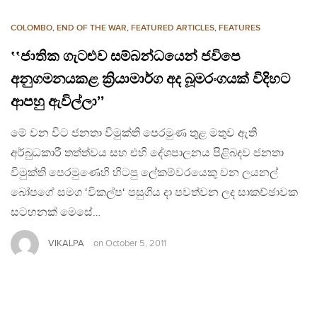
COLOMBO
,
END OF THE WAR
,
FEATURED ARTICLES
,
FEATURES
‛‛ජාතික ගැටළුව සම්බන්ධයෙන් ජවිපෙ
අනුගමනයකළ ක්‍රියාමාර්ග අද බූමරංගයක් විදිහට
ආපහු ඇවිල්ලා’’
මේ වන විට ජනතා විමුක්ති පෙරමුණ තුළ මතුව ඇති
අර්බුධකාරී තත්ත්වය සහ එහි දේශපාලනය පිළිබදව ජනතා
විමුක්ති පෙරමුණෙහි හිටපු ලේකම්වරයෙකු වන ලයනල්
බෝපගේ සමග ‘විකල්ප‘ පසුගිය දා පවත්වන ලද සාකච්ඡාවක
සටහනක් මෙසේ…
VIKALPA
on
October 5, 2011