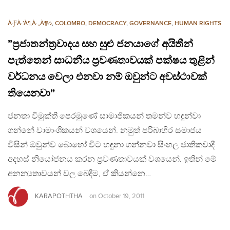
À·ƑÀ·’À¶‚À·„À¶½
,
COLOMBO
,
DEMOCRACY
,
GOVERNANCE
,
HUMAN RIGHTS
”ප්‍රජාතන්ත්‍රවාදය සහ සුළු ජනයාගේ අයිතීන්
පැත්තෙන් සාධනීය ප්‍රවණතාවයක් පක්ෂය තුළින්
වර්ධනය වෙලා එනවා නම් ඔවුන්ට අවස්ථාවක්
තියෙනවා”
ජනතා විමුක්ති පෙරමුණේ සාමාජිකයන් තමන්ව හඳුන්වා
ගන්නේ වාමාංශිකයන් වශයෙන්. නමුත් පරිබාහිර සමාජය
විසින් ඔවුන්ව බොහෝ විට හඳුනා ගන්නවා සිංහල ජාතිකවාදී
අදහස් නියෝජනය කරන ප්‍රවණතාවයක් වශයෙන්. ඉතින් මේ
අනන්‍යතාවයන් වල බෙදීම, ඒ කියන්නෙ…
KARAPOTHTHA
on
October 19, 2011