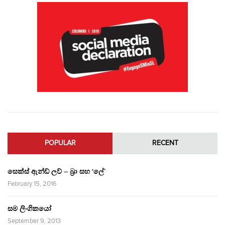
POPULAR
RECENT
සෙක්ස් ඇන්ඩ් ලව් – බ්‍රා සහ ‘ලේ’
February 15, 2016
සම ලිංගිකයෝ
September 9, 2013