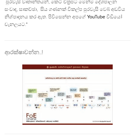
පුරවැසි වෘතාන්තයන්, කෙටි චිත්‍රපට මෙන්ම දේශපාලන
සංවාද, සාකච්ඡා, සිය ගණනක් විකල්ප පුරවැසි වෙබ් අඩවිය
නිශ්පාදනය කර ඇත. පිවිසෙන්න අපගේ
YouTube
වීඩියෝ
චැනලයට."
ආරක්ෂාවන්න..!