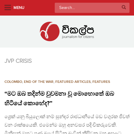
S
Search
MENU
k
for:
i
p
t
o
m
a
JVP CRISIS
i
n
c
COLOMBO
,
END OF THE WAR
,
FEATURED ARTICLES
,
FEATURES
o
n
“මට ඔබ තදින්ම වුවමනා වූ මොහොතේ ඔබ
t
හිටියේ කොහේද?”
e
n
ශ්‍රෙක් යනු බියුලොක් නම් සුන්දර රාජධානියේ මඩ වගුරක ජීවත්
t
වන රාක්ෂයෙකි. එමෙන්ම ඔහු අනවසර පදිංචිකරුවෙකි.
මිනිසුන් ඔහුට පණ බයේ සිටින බැවින් කිසිවකු ඔහු අසලට