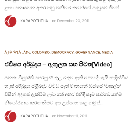
ළඟා නොවෙන අතර ඔහු තනිවම තමන්ගේ පාඩුවේ ජීවත්…
KARAPOTHTHA
on
December 20, 2011
À·ƑÀ·’À¶‚À·„À¶½
,
COLOMBO
,
DEMOCRACY
,
GOVERNANCE
,
MEDIA
ජවිපෙ අර්බුදය – ඇතුලත සහ පිටත[Video]
ජනතා විමුක්ති පෙරමුණ තුළ මතුව ඇති මතවාදී යැයි හැදින්විය
හැකි අර්බුදය පිළිබදව විවිධ පැති මානයන් ඔස්සේ ‘විකල්ප‘
විසින් අදහස් දැක්වීම් ලබා ගත් අතර එහිදී සෑම පාර්ශවයක්ම
නියෝජනය කරගැනීමට අප උත්සාහ කළ නමුත්…
KARAPOTHTHA
on
November 11, 2011