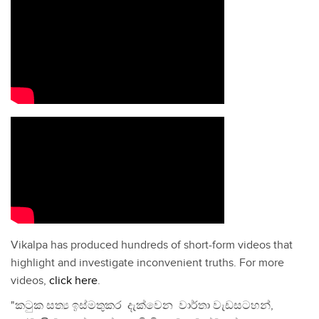
Vikalpa has produced hundreds of short-form videos that
highlight and investigate inconvenient truths. For more
videos,
click here
.
"කටුක සත්‍ය ඉස්මතුකර දැක්වෙන වාර්තා වැඩසටහන්,