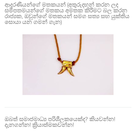
ආදරණීයන්ගේ මතකයන් (අතුරුදහන් කරන ලද
සමීපතමයන්ගේ මතකය අමතක කිරීමට බල කරන
රාජ්‍යක, ඔවුන්ගේ මතකයන් සමග සත්‍ය සහ යුක්තිය
සොයා යන ගමන් ගැන)
ඔබත් සමාජමාධ්‍ය පරිශීලකයෙක්ද? කියවන්න!
දැනගන්න! ක්‍රියාත්මකවන්න!