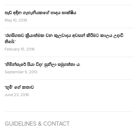
පෑඩ් අඳින ගැහැනියකගේ හෘදය සාක්ෂිය
May 10, 2019
‘රහසිගතව ක්‍රියාත්මක වන කුලවාදය අවසන් කිරීමට කාලය උදාවී
තිබේ.’
February 15, 2016
‘හිමින්සැරේ පියා විදා‘ සුනිලා සමුගත්තා ය.
September 9, 2013
‘භූමි’ ගේ කතාව
June 23, 2016
GUIDELINES & CONTACT