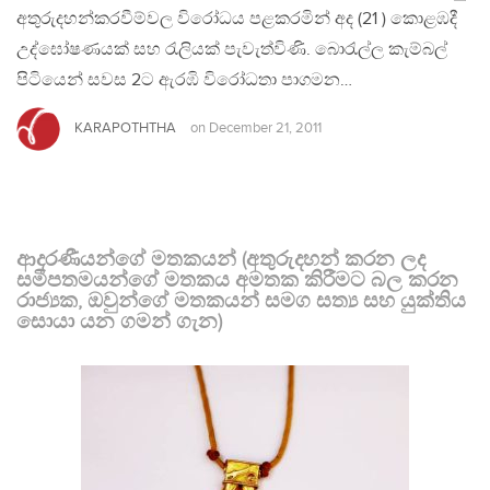
අතුරුදහන්කරවීම්වල විරෝධය පළකරමින් අද (21 ) කොළඹදී
උද්ඝෝෂණයක් සහ රැලියක් පැවැත්විණි. බොරැල්ල කැම්බල්
පිටියෙන් සවස 2ට ඇරඹි විරෝධතා පාගමන…
KARAPOTHTHA
on
December 21, 2011
ආදරණීයන්ගේ මතකයන් (අතුරුදහන් කරන ලද
සමීපතමයන්ගේ මතකය අමතක කිරීමට බල කරන
රාජ්‍යක, ඔවුන්ගේ මතකයන් සමග සත්‍ය සහ යුක්තිය
සොයා යන ගමන් ගැන)