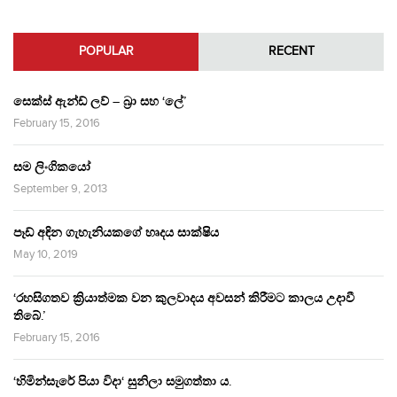
POPULAR
RECENT
සෙක්ස් ඇන්ඩ් ලව් – බ්‍රා සහ ‘ලේ’
February 15, 2016
සම ලිංගිකයෝ
September 9, 2013
පෑඩ් අඳින ගැහැනියකගේ හෘදය සාක්ෂිය
May 10, 2019
‘රහසිගතව ක්‍රියාත්මක වන කුලවාදය අවසන් කිරීමට කාලය උදාවී
තිබේ.’
February 15, 2016
‘හිමින්සැරේ පියා විදා‘ සුනිලා සමුගත්තා ය.