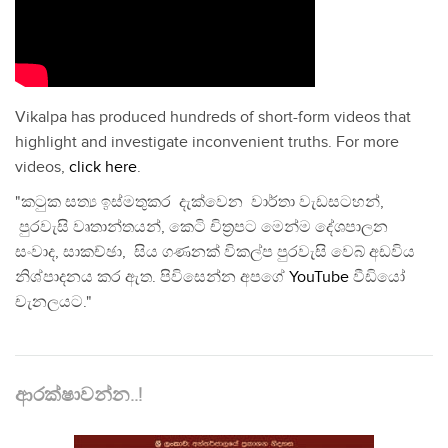
Vikalpa has produced hundreds of short-form videos that
highlight and investigate inconvenient truths. For more
videos,
click here
.
"කටුක සත්‍ය ඉස්මතුකර දැක්වෙන වාර්තා වැඩසටහන්,
පුරවැසි වෘතාන්තයන්, කෙටි චිත්‍රපට මෙන්ම දේශපාලන
සංවාද, සාකච්ඡා, සිය ගණනක් විකල්ප පුරවැසි වෙබ් අඩවිය
නිශ්පාදනය කර ඇත. පිවිසෙන්න අපගේ
YouTube
වීඩියෝ
චැනලයට."
ආරක්ෂාවන්න..!