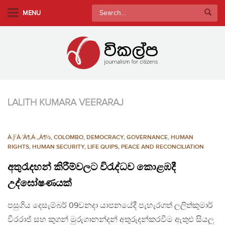
S
Search
MENU
k
for:
i
p
t
o
m
a
LALITH KUMARA VEERARAJ
i
n
c
À·ƑÀ·’À¶‚À·„À¶½
,
COLOMBO
,
DEMOCRACY
,
GOVERNANCE
,
HUMAN
o
RIGHTS
,
HUMAN SECURITY
,
LIFE QUIPS
,
PEACE AND RECONCILIATION
n
අතුරැදහන් කිරීම්වලට විරැද්ධව කොළඹදී
t
e
උද්ඝෝෂණයක්
n
පසුගිය දෙසැම්බර් 09වනදා යාපනයේදී පැහැරගත් ලලිත්කුමාර්
t
වීරරාජ් සහ කුගන් මුරුගානන්දන් අතුරුදන්කරවීම ඇතුළු සියලු