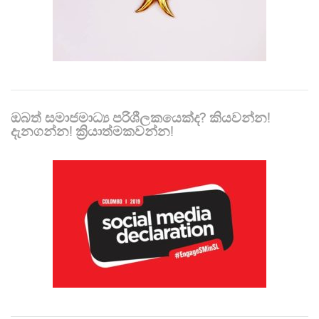
ඔබත් සමාජමාධ්‍ය පරිශීලකයෙක්ද? කියවන්න!
දැනගන්න! ක්‍රියාත්මකවන්න!