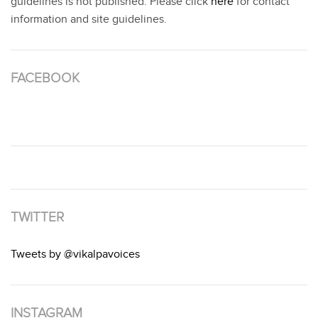
guidelines is not published. Please click
here
for contact
information and site guidelines.
FACEBOOK
TWITTER
Tweets by @vikalpavoices
INSTAGRAM