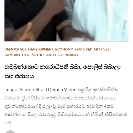
DEMOCRACY
,
DEVELOPMENT, ECONOMY
,
FEATURED ARTICLES
,
HAMBANTOTA
,
POLITICS AND GOVERNANCE
හම්බන්තොට නගරාධිපති බබා, පොලිස් බබාලා
සහ එජාපය
Image: Screen Shot | Derana Video පසුගිය බ්‍රහස්පතින්දා
එජාප මංත්‍රීන් පිරිසට හම්බන්තොට ජාත්‍යන්තර වරාය සහ
ගුවන්තොටුපලේ දී එල්ලවූ මැර ප්‍රහාරයට අදට දින 4කට
ආසන්නය. සියලු රෑප රාමු, වීඩියෝ සටහන් තිබියදී කිසිවෙකුත්
මේ…