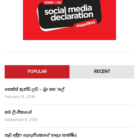
POPULAR
RECENT
සෙක්ස් ඇන්ඩ් ලව් – බ්‍රා සහ ‘ලේ’
February 15, 2016
සම ලිංගිකයෝ
September 9, 2013
පෑඩ් අඳින ගැහැනියකගේ හෘදය සාක්ෂිය