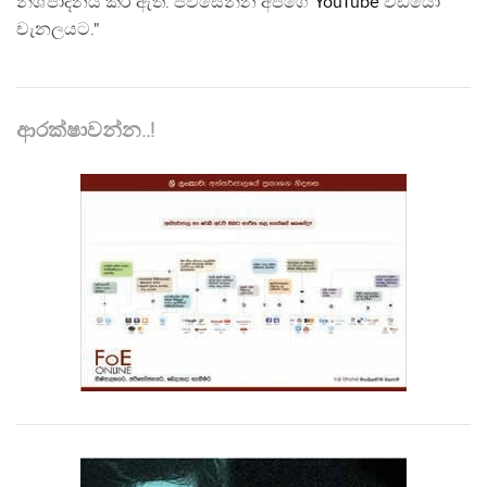
නිශ්පාදනය කර ඇත. පිවිසෙන්න අපගේ
YouTube
වීඩියෝ
චැනලයට."
ආරක්ෂාවන්න..!