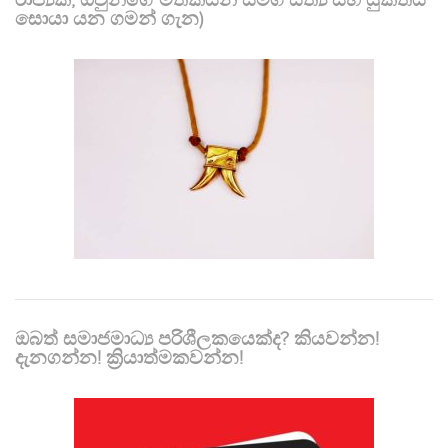
සොයා යන ගමන් ගැන)
ඔබත් සමාජමාධ්‍ය පරිශීලකයෙක්ද? කියවන්න!
දැනගන්න! ක්‍රියාත්මකවන්න!