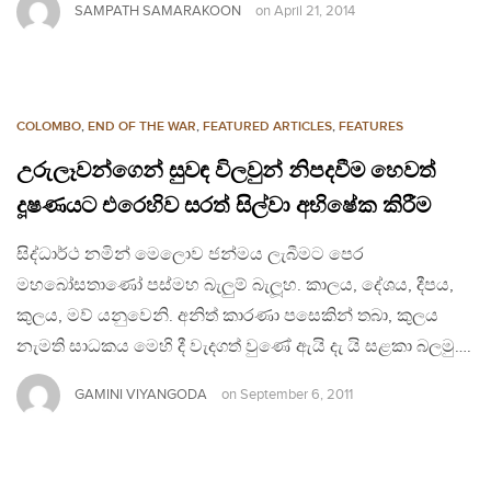
SAMPATH SAMARAKOON
on
April 21, 2014
COLOMBO
,
END OF THE WAR
,
FEATURED ARTICLES
,
FEATURES
උරුලෑවන්ගෙන් සුවඳ විලවුන් නිපදවීම හෙවත්
දූෂණයට එරෙහිව සරත් සිල්වා අභිෂේක කිරීම
සිද්ධාර්ථ නමින් මෙලොව ජන්මය ලැබීමට පෙර
මහබෝසතාණෝ පස්මහ බැලුම් බැලූහ. කාලය, දේශය, දීපය,
කුලය, මව් යනුවෙනි. අනිත් කාරණා පසෙකින් තබා, කුලය
නැමති සාධකය මෙහි දී වැදගත් වුණේ ඇයි දැ යි සළකා බලමු….
GAMINI VIYANGODA
on
September 6, 2011