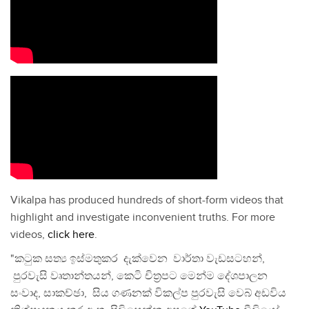
Vikalpa has produced hundreds of short-form videos that
highlight and investigate inconvenient truths. For more
videos,
click here
.
"කටුක සත්‍ය ඉස්මතුකර දැක්වෙන වාර්තා වැඩසටහන්,
පුරවැසි වෘතාන්තයන්, කෙටි චිත්‍රපට මෙන්ම දේශපාලන
සංවාද, සාකච්ඡා, සිය ගණනක් විකල්ප පුරවැසි වෙබ් අඩවිය