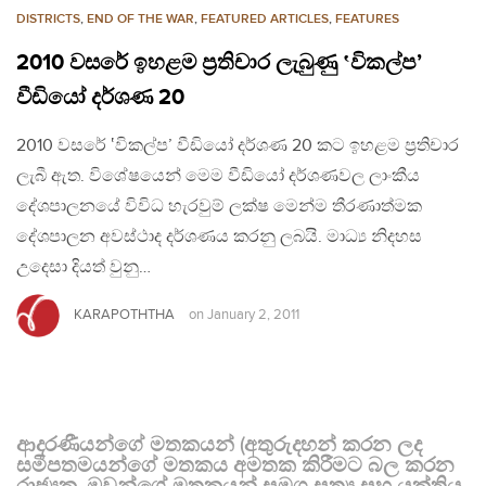
DISTRICTS
,
END OF THE WAR
,
FEATURED ARTICLES
,
FEATURES
2010 වසරේ ඉහළම ප්‍රතිචාර ලැබුණු ‛විකල්ප’
වීඩියෝ දර්ශණ 20
2010 වසරේ ‛විකල්ප’ වීඩියෝ දර්ශණ 20 කට ඉහළම ප්‍රතිචාර
ලැබී ඇත. විශේෂයෙන් මෙම වීඩියෝ දර්ශණවල ලාංකීය
දේශපාලනයේ විවිධ හැරවුම් ලක්ෂ මෙන්ම තීරණාත්මක
දේශපාලන අවස්ථාද දර්ශණය කරනු ලබයි. මාධ්‍ය නිදහස
උදෙසා දියත් වුනු…
KARAPOTHTHA
on
January 2, 2011
ආදරණීයන්ගේ මතකයන් (අතුරුදහන් කරන ලද
සමීපතමයන්ගේ මතකය අමතක කිරීමට බල කරන
රාජ්‍යක, ඔවුන්ගේ මතකයන් සමග සත්‍ය සහ යුක්තිය