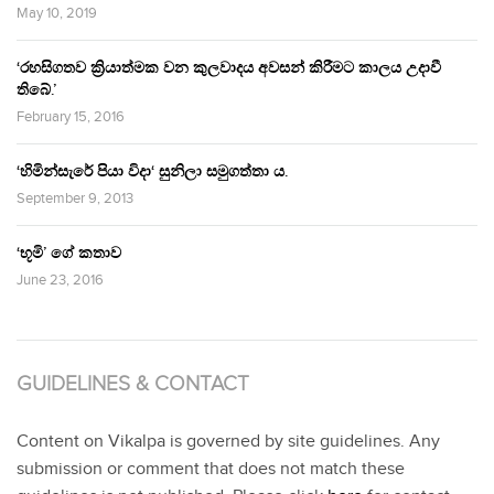
May 10, 2019
‘රහසිගතව ක්‍රියාත්මක වන කුලවාදය අවසන් කිරීමට කාලය උදාවී
තිබේ.’
February 15, 2016
‘හිමින්සැරේ පියා විදා‘ සුනිලා සමුගත්තා ය.
September 9, 2013
‘භූමි’ ගේ කතාව
June 23, 2016
GUIDELINES & CONTACT
Content on Vikalpa is governed by site guidelines. Any
submission or comment that does not match these