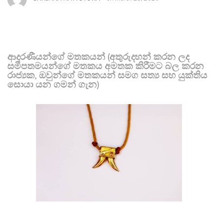
ආදරණීයන්ගේ මතකයන් (අතුරුදහන් කරන ලද
සමීපතමයන්ගේ මතකය අමතක කිරීමට බල කරන
රාජ්‍යක, ඔවුන්ගේ මතකයන් සමග සත්‍ය සහ යුක්තිය
සොයා යන ගමන් ගැන)