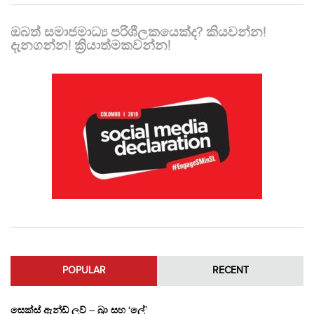
ඔබත් සමාජමාධ්‍ය පරිශීලකයෙක්ද? කියවන්න!
දැනගන්න! ක්‍රියාත්මකවන්න!
POPULAR
RECENT
සෙක්ස් ඇන්ඩ් ලව් – බ්‍රා සහ ‘ලේ’