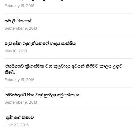
February 15, 2016
සම ලිංගිකයෝ
September 9, 2013
පෑඩ් අඳින ගැහැනියකගේ හෘදය සාක්ෂිය
May 10, 2019
‘රහසිගතව ක්‍රියාත්මක වන කුලවාදය අවසන් කිරීමට කාලය උදාවී
තිබේ.’
February 15, 2016
‘හිමින්සැරේ පියා විදා‘ සුනිලා සමුගත්තා ය.
September 9, 2013
‘භූමි’ ගේ කතාව
June 23, 2016