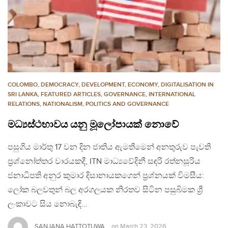
COLOMBO
,
DEMOCRACY
,
DEVELOPMENT, ECONOMY
,
DIGITALISATION IN
SRI LANKA
,
FEATURED ARTICLES
,
GOVERNANCE
,
INTERNATIONAL
RELATIONS
,
NATIONALISM
,
POLITICS AND GOVERNANCE
මධ්‍යස්ථභාවය යනු මූලෝපායක් නොවේ
පසුගිය මාර්තු 17 වන දින ජාතිය ඇමතීමෙන් අනතුරුව පැවති
ප්‍රශ්නෝත්තර වාරයකදී, ITN මාධ්‍යවේදිනී සඳරි රත්නසූරිය
ජනාධිපති අනුර කුමාර දිසානායකගෙන් ප්‍රශ්නයක් විමසීය:
ලෝක බලවතුන් බල අරගලයක නිරතව සිටින පසුබිමක ශ්‍රී
ලංකාවට සිය නොබැඳි…
SANJANA HATTOTUWA
on
March 23, 2026