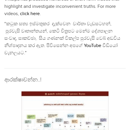
highlight and investigate inconvenient truths. For more
videos,
click here
.
"කටුක සත්‍ය ඉස්මතුකර දැක්වෙන වාර්තා වැඩසටහන්,
පුරවැසි වෘතාන්තයන්, කෙටි චිත්‍රපට මෙන්ම දේශපාලන
සංවාද, සාකච්ඡා, සිය ගණනක් විකල්ප පුරවැසි වෙබ් අඩවිය
නිශ්පාදනය කර ඇත. පිවිසෙන්න අපගේ
YouTube
වීඩියෝ
චැනලයට."
ආරක්ෂාවන්න..!