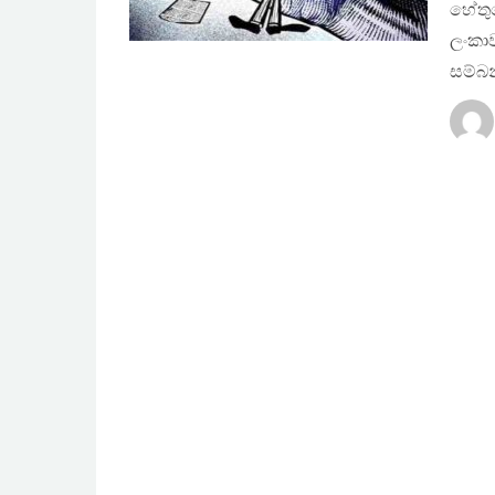
හේතුව
ලංකාව
සම්බ