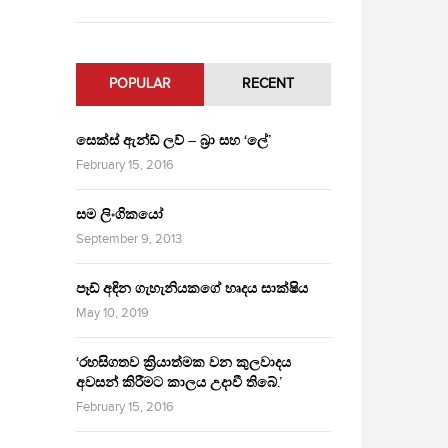
POPULAR
RECENT
සෙක්ස් ඇන්ඩ් ලව් – බ්‍රා සහ ‘ලේ’
February 15, 2016
සම ලිංගිකයෝ
September 9, 2013
පෑඩ් අඳින ගැහැනියකගේ හෘදය සාක්ෂිය
May 10, 2019
‘රහසිගතව ක්‍රියාත්මක වන කුලවාදය
අවසන් කිරීමට කාලය උදාවී තිබේ.’
February 15, 2016