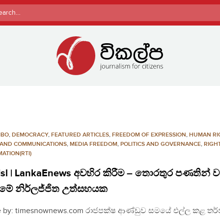
rch
MBO
,
DEMOCRACY
,
FEATURED ARTICLES
,
FREEDOM OF EXPRESSION
,
HUMAN RI
 AND COMMUNICATIONS
,
MEDIA FREEDOM
,
POLITICS AND GOVERNANCE
,
RIGH
ATION(RTI)
sl | LankaEnews අවහිර කිරීම – තොරතුර පණතින් 
ීමේ නිර්ලජ්ජිත උත්සහයක
e by: timesnownews.com රාජපක්ෂ ආණ්ඩුව සමයේ එල්ල කළ තර