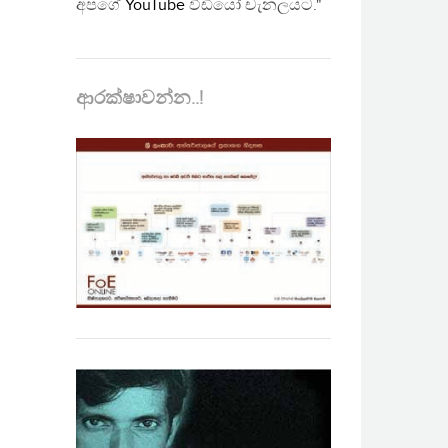
අපගේ
YouTube
වීඩියෝ චැනලයට."
ආරක්ෂාවන්න..!