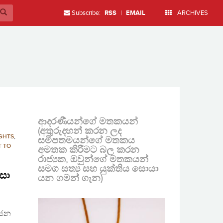
Subscribe:
RSS
|
EMAIL
ARCHIVES
ආදරණීයන්ගේ මතකයන්
(අතුරුදහන් කරන ලද
GHTS
,
සමීපතමයන්ගේ මතකය
T TO
අමතක කිරීමට බල කරන
රාජ්‍යක, ඔවුන්ගේ මතකයන්
සමග සත්‍ය සහ යුක්තිය සොයා
වසා
යන ගමන් ගැන)
්ජන