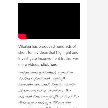
Vikalpa has produced hundreds of
short-form videos that highlight and
investigate inconvenient truths. For
more videos,
click here
.
"කටුක සත්‍ය ඉස්මතුකර දැක්වෙන
වාර්තා වැඩසටහන්, පුරවැසි
වෘතාන්තයන්, කෙටි චිත්‍රපට මෙන්ම
දේශපාලන සංවාද, සාකච්ඡා, සිය
ගණනක් විකල්ප පුරවැසි වෙබ් අඩවිය
නිශ්පාදනය කර ඇත. පිවිසෙන්න