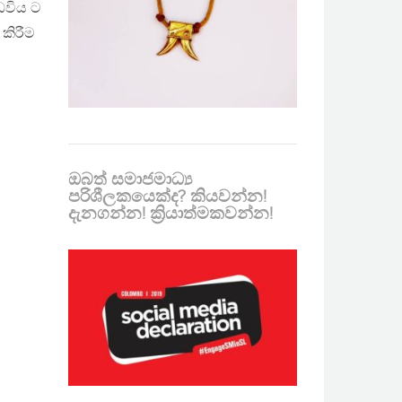
ඩවිය ට
 කිරීම
ඔබත් සමාජමාධ්‍ය
පරිශීලකයෙක්ද? කියවන්න!
දැනගන්න! ක්‍රියාත්මකවන්න!