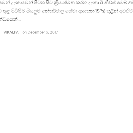
ෙන් ලංකාවෙන් පිටත සිට ක්‍රියාත්මක කරන ලංකා ඊ නිව්ස් වෙබ් අ
 තුළ පිවිසීම සියලුම අන්තර්ජාල සේවා ආයතන(ISPs) තුළින් අවහිර
න්ධයෙන්…
VIKALPA
on
December 6, 2017