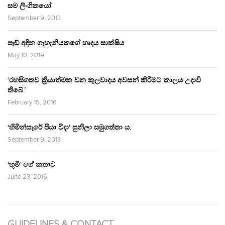
සම ලිංගිකයෝ
September 9, 2013
පෑඩ් අඳින ගැහැනියකගේ හෘදය සාක්ෂිය
May 10, 2019
‘රහසිගතව ක්‍රියාත්මක වන කුලවාදය අවසන් කිරීමට කාලය උදාවී
තිබේ.’
February 15, 2016
‘හිමින්සැරේ පියා විදා‘ සුනිලා සමුගත්තා ය.
September 9, 2013
‘භූමි’ ගේ කතාව
June 23, 2016
GUIDELINES & CONTACT