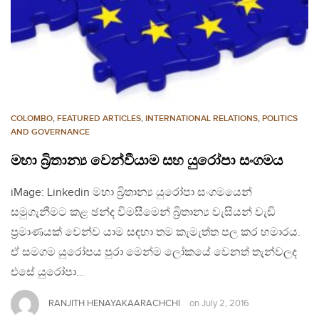
COLOMBO
,
FEATURED ARTICLES
,
INTERNATIONAL RELATIONS
,
POLITICS
AND GOVERNANCE
මහා බ්‍රිතාන්‍ය වෙන්වීයාම සහ යුරෝපා සංගමය
iMage: Linkedin මහා බ්‍රිතාන්‍ය යුරෝපා සංගමයෙන්
සමුගැනීමට කළ ඡන්ද විමසීමෙන් බ්‍රිතාන්‍ය වැසියන් වැඩි
ප්‍රමාණයක් වෙන්ව යාම සඳහා තම කැමැත්ත පල කර හමාරය.
ඒ සමගම යුරෝපය පුරා මෙන්ම ලෝකයේ වෙනත් තැන්වලද
එසේ යුරෝපා…
RANJITH HENAYAKAARACHCHI
on
July 2, 2016