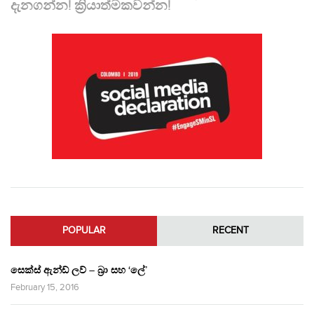
දැනගන්න! ක්‍රියාත්මකවන්න!
POPULAR
RECENT
සෙක්ස් ඇන්ඩ් ලව් – බ්‍රා සහ ‘ලේ’
February 15, 2016