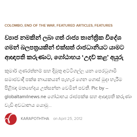
COLOMBO
,
END OF THE WAR
,
FEATURED ARTICLES
,
FEATURES
ව්‍යාජ නමකින් ලබා ගත් රාජ්‍ය තාන්ත්‍රික විදේශ
ගමන් බලපත්‍රයකින් එක්සත් රාජධානියට යාමට
ආඥාපති කරුණාට, ගෝඨාභය ‛උදව් කළ’ අයුරු
කුමාර් ගුණරත්නම් සහ දිමුතු අට්ටිගල්ල යන පෙරටුගාමී
සමාජවාදී පක්ෂ නායකයන් පැහැර ගෙන ගොස් මුදා හැරීම
පිළිබඳ මතභේදය උත්සන්න වෙමින් පවතී. Pic by –
globaltamilnews.ne ගෝඨාභය රාජපක්ෂ සහ ආඥාපති කරුණා
වැඩි අවධානය යොමු…
KARAPOTHTHA
on
April 25, 2012