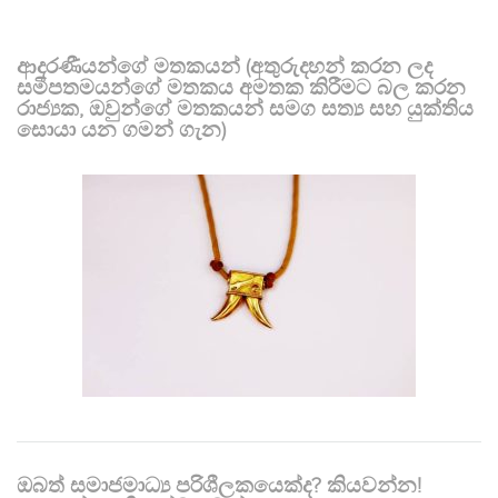
ආදරණීයන්ගේ මතකයන් (අතුරුදහන් කරන ලද
සමීපතමයන්ගේ මතකය අමතක කිරීමට බල කරන
රාජ්‍යක, ඔවුන්ගේ මතකයන් සමග සත්‍ය සහ යුක්තිය
සොයා යන ගමන් ගැන)
ඔබත් සමාජමාධ්‍ය පරිශීලකයෙක්ද? කියවන්න!