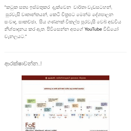
"කටුක සත්‍ය ඉස්මතුකර දැක්වෙන වාර්තා වැඩසටහන්,
පුරවැසි වෘතාන්තයන්, කෙටි චිත්‍රපට මෙන්ම දේශපාලන
සංවාද, සාකච්ඡා, සිය ගණනක් විකල්ප පුරවැසි වෙබ් අඩවිය
නිශ්පාදනය කර ඇත. පිවිසෙන්න අපගේ
YouTube
වීඩියෝ
චැනලයට."
ආරක්ෂාවන්න..!