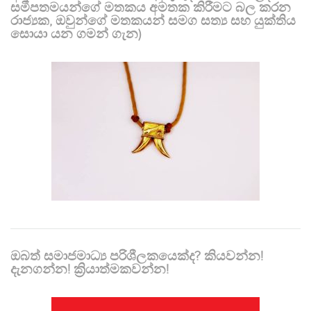
සමීපතමයන්ගේ මතකය අමතක කිරීමට බල කරන
රාජ්‍යක, ඔවුන්ගේ මතකයන් සමග සත්‍ය සහ යුක්තිය
සොයා යන ගමන් ගැන)
ඔබත් සමාජමාධ්‍ය පරිශීලකයෙක්ද? කියවන්න!
දැනගන්න! ක්‍රියාත්මකවන්න!