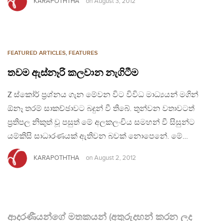
KARAPOTHTHA
on
August 3, 2012
FEATURED ARTICLES
,
FEATURES
තවම ඇස්නෑරි කලවාන නැගිටීම
Z ස්කෝර් ප‍්‍රශ්නය ගැන මේවන විට විවිධ මාධ්‍යයන් මගින්
ඕනෑ තරම් සාකච්ඡාවට බදුන් වී තිබේ. තුන්වන වතාවටත්
ප‍්‍රතිපල නිකුත් වූ පසුත් මේ අලකලංචිය සමහන් වී සිසුන්ට
යම්කිසි සාධාරණයක් ඇතිවන බවක් නොපෙනේ. මේ…
KARAPOTHTHA
on
August 2, 2012
ආදරණීයන්ගේ මතකයන් (අතුරුදහන් කරන ලද