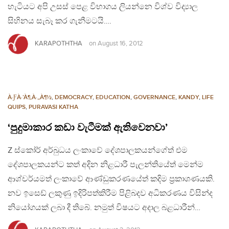
හැටියට අපි උසස් පෙළ විභාගය ලියන්නෙ විශ්ව විද්‍යාල
සිහිනය සැබෑ කර ගැනීමටයි….
KARAPOTHTHA
on
August 16, 2012
À·ƑÀ·’À¶‚À·„À¶½
,
DEMOCRACY
,
EDUCATION
,
GOVERNANCE
,
KANDY
,
LIFE
QUIPS
,
PURAVASI KATHA
‘පුදුමාකාර කඩා වැටීමක් ඇතිවෙනවා’
Z ස්කෝර් අර්බුධය ලංකාවේ දේශපාලකයන්ගේත් එම
දේශපාලකයන්ට කත් අදින නිළධාරී පැලන්තියේත් මෙන්ම
ආශ්චර්යමත් ලංකාවේ ආණ්ඩුකරණයේත් කදිම ප‍්‍රකාශණයකි.
නව ඉසෙඩ් ලකුණු ඉදිරිපත්කිරීම පිළිබදව අධිකරණය විසින්ද
නියෝගයක් ලබා දී තිබේ. නමුත් විෂයට අදාල බළධාරීන්…