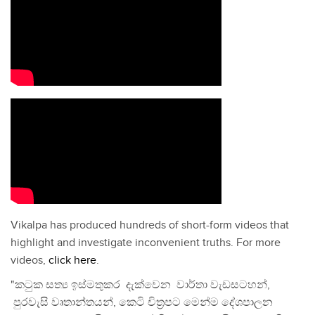
Vikalpa has produced hundreds of short-form videos that
highlight and investigate inconvenient truths. For more
videos,
click here
.
"කටුක සත්‍ය ඉස්මතුකර දැක්වෙන වාර්තා වැඩසටහන්,
පුරවැසි වෘතාන්තයන්, කෙටි චිත්‍රපට මෙන්ම දේශපාලන