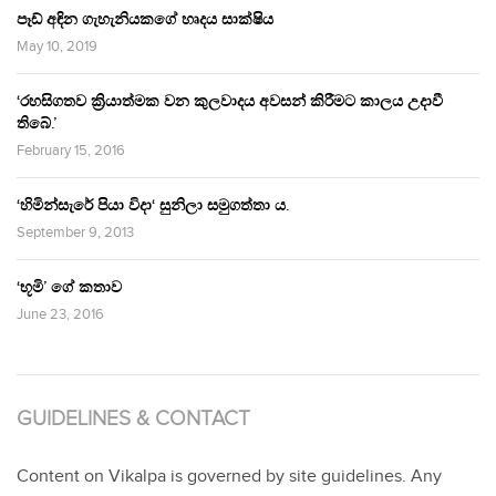
පෑඩ් අඳින ගැහැනියකගේ හෘදය සාක්ෂිය
May 10, 2019
‘රහසිගතව ක්‍රියාත්මක වන කුලවාදය අවසන් කිරීමට කාලය උදාවී
තිබේ.’
February 15, 2016
‘හිමින්සැරේ පියා විදා‘ සුනිලා සමුගත්තා ය.
September 9, 2013
‘භූමි’ ගේ කතාව
June 23, 2016
GUIDELINES & CONTACT
Content on Vikalpa is governed by site guidelines. Any