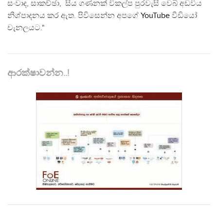
සංවාද, සාකච්ඡා, සිය ගණනක් විකල්ප පුරවැසි වෙබ් අඩවිය
නිශ්පාදනය කර ඇත. පිවිසෙන්න අපගේ
YouTube
වීඩියෝ
චැනලයට."
ආරක්ෂාවන්න..!