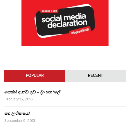
POPULAR
RECENT
සෙක්ස් ඇන්ඩ් ලව් – බ්‍රා සහ ‘ලේ’
February 15, 2016
සම ලිංගිකයෝ
September 9, 2013