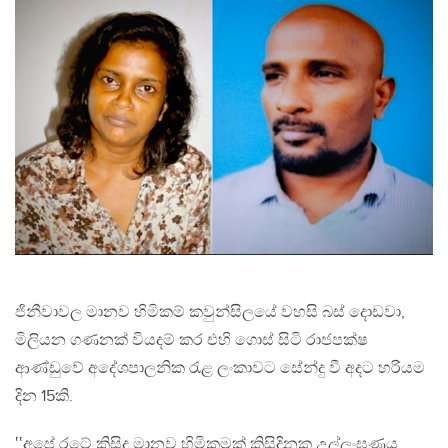
ජිනීවාවල මානව හිමිකම් කවුන්සිලයේ වහසි බස් දොඩවා,
මිලියන ගණනක් වියදම් කර එහි ගොස් සිටි රාජපක්ෂ
ආණ්ඩුවේ අදේශපාලනික රැළ ලංකාවට සේන්දු වී අදට හරියම
දින 15කි.
‛‛අපේ රටේ කිසිදු මානව හිමිකමක් කිසිදිනක උල්ලංඝණය