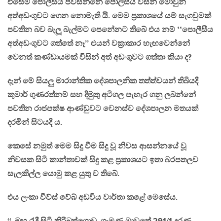
එසේම පොලීසිය පවසන්නේ පොලීසිය විසින් මොවුන්
අත්අඩංගුවට ගෙන නොමැති යි. මෙම ප්‍රකාශයේ යම් සැගවුමක්
පවතින බව බැලූ බැල්මට පෙනේනට තිබේ එය නම් ‛‛පොලීසීය
අත්අඩංගුවට ගත්තේ නෑ’’ එයන් වක්‍රාකාර හැඟවෙන්නේ
වෙනත් කණ්ඩායමක් විසින් අත් අඩංගුවට ගත්තා කියා ද?
දැන් මේ සියලු මාරාන්තික දේශපාලනික තත්ත්වයන් තිබියදී
කුමාර් ගුණරත්නම් සහ දිමුතු අටිගල පැහැර ගනු ලබන්නේ
පවතින රාජපක්ෂ ආණ්ඩුවට වෙනස්ව දේශපාලන මතයක්
දරමින් සිටයදී ය.
කෙසේ නමුත් මෙම සිදු වීම සිදු වූ නිවස ආසන්නයේ වූ
නිවසක සිටි කාන්තාවක් සිදු කළ ප්‍රකාශයට ඉතා බරපතලව
සැලකිල්ල යොමු කළ යුතු ව තිබේ.
එය ලංකා වීව්ස් වේබ් අඩවිය වාර්තා කළේ මෙසේය.