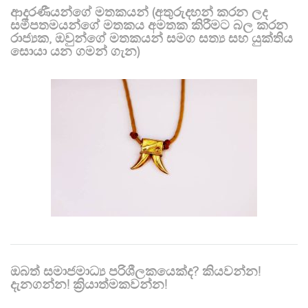
ආදරණීයන්ගේ මතකයන් (අතුරුදහන් කරන ලද
සමීපතමයන්ගේ මතකය අමතක කිරීමට බල කරන
රාජ්‍යක, ඔවුන්ගේ මතකයන් සමග සත්‍ය සහ යුක්තිය
සොයා යන ගමන් ගැන)
ඔබත් සමාජමාධ්‍ය පරිශීලකයෙක්ද? කියවන්න!
දැනගන්න! ක්‍රියාත්මකවන්න!