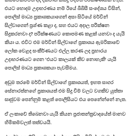
කිසිවෙකටවත් අද දක්වාත් කිසිදු විදිමත් පරීක්ෂණයක් නැත.
එයට හොදම උදාහරණය නම් ඊයේ බීබීසී සංදේශය විසින්,
පොලිස් මාධ්‍ය ප්‍රකාශකයාගෙන් අසා සිටියේ මර්වින්
සිල්වාගෙන් ප්‍රශ්ණ කළා ද, සහ එයට අදාල පරීක්ෂන
සිදුකරනවා ද? පරීක්ෂණයට කොපමණ කළක් යනවා ද යැයි
කියා ය. එවිට එම මර්වින් සිල්වාගේ ප්‍රකාශය ඇමරිකාවේ
ලෝක වෙළද සංකීර්ණයට එල්ල කරණ ලද ප්‍රහාරය
උදාහරණයට ගෙන ‘එයට කාලයක් කිව නොහැකි‘ යැයි
පොලිස් මාධ්‍ය ප්‍රකාශකයා පැවසීමය.
අඩුම තරමේ මර්වින් සිල්වාගේ ප්‍රකාශයත්, ඉහත සාගර
සේනාරත්නගේ ප්‍රකාශයත් එම සිදු වීම් වලට වගකිව යුත්තා
සෘජුවම පෙන්නුම් කළත් පොලීසියට එය පෙනේන්නේ නැත.
ඒ ලංකාවේ තිබෙනවා යැයි කියන ප්‍රජාතන්ත්‍රවාදයේත් මානව
හිමිකම්වලත් තත්වයයි.