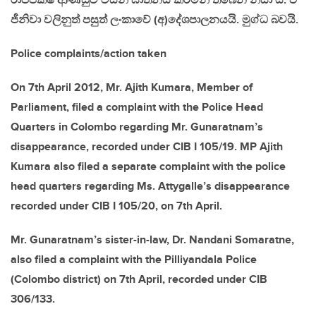
රාජපක්ෂ ආණ්ඩුව විසින් ඝාතනය කරමින් තිබෙන නිසා ය. ඒ
ජීනිවා වලිනුත් පසුත් ලංකාවේ (අ)දේශපාලනයයි. මුග්ධ බවයි.
Police complaints/action taken
On 7th April 2012, Mr. Ajith Kumara, Member of
Parliament, filed a complaint with the Police Head
Quarters in Colombo regarding Mr. Gunaratnam’s
disappearance, recorded under CIB I 105/19. MP Ajith
Kumara also filed a separate complaint with the police
head quarters regarding Ms. Attygalle’s disappearance
recorded under CIB I 105/20, on 7th April.
Mr. Gunaratnam’s sister-in-law, Dr. Nandani Somaratne,
also filed a complaint with the Pilliyandala Police
(Colombo district) on 7th April, recorded under CIB
306/133.