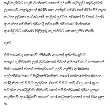
සැරිසැරීමට හැකි වන්නේ කෙසේ ද? මේ ගැටලුව හැමදාමත්
ලංකාවේ අතුරුදහන් කිරීම් සහ අත්අඩංගුවට පත් කිරීමේදී පැන
නගින ප්‍රධාන ප්‍රශ්ණයකි. නමුත් යුද්ධය අවසන් වී වසර 3කට
ආසන්න වෙමින් තිබිය දී පවා මේ ස්වරෛ රාජපක්ෂ
ආණ්ඩුවට මෙයට පිළිතුරු සැපයීමට නොහැකිව තිබේ.
දැන්…
එමපණක් ද නොවේ කිසියම් අයෙක් අත්අඩංගුවට,
පහැරගැනීමකට ලක් වුවහොත් ජීවන් අයියා වගේ කෙනෙක්
මාර්ගයෙන් ජනාධිපතිතුමාගේ උදව් ඇතිව අරක්ෂක
ලේකම්වරයාගේ මැදිහත්වීමෙන්, සාගර සේනාරත්න කියන
පරිදි නිදහස් වීමට පුලුවන. එසේ වීමට නම් ඔහු හෝ ඇය.
පවතින ආණ්ඩුවට කිසියම් හෝ සම්බන්ධයක් තිබිය යුතුය.
නැතිනම් ආණ්ඩුවේ කාගේ හෝ කටුකන්නෙන් හෝ විය යුතු
ය.