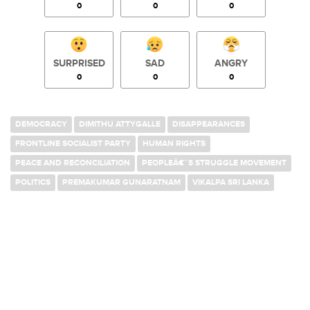
0
0
0
SURPRISED
SAD
ANGRY
0
0
0
DEMOCRACY
DIMITHU ATTYGALLE
DISAPPEARANCES
FRONTLINE SOCIALIST PARTY
HUMAN RIGHTS
PEACE AND RECONCILIATION
PEOPLEÂ€™S STRUGGLE MOVEMENT
POLITICS
PREMAKUMAR GUNARATNAM
VIKALPA SRI LANKA