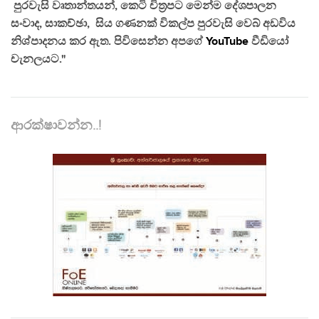
පුරවැසි වෘතාන්තයන්, කෙටි චිත්‍රපට මෙන්ම දේශපාලන
සංවාද, සාකච්ඡා, සිය ගණනක් විකල්ප පුරවැසි වෙබ් අඩවිය
නිශ්පාදනය කර ඇත. පිවිසෙන්න අපගේ
YouTube
වීඩියෝ
චැනලයට."
ආරක්ෂාවන්න..!