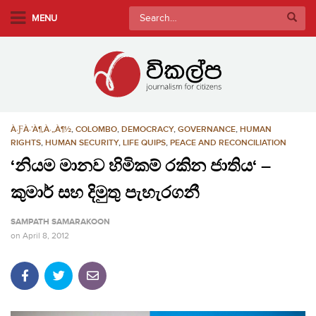
S
Search
MENU
k
for:
i
p
t
o
m
À·ƑÀ·’À¶‚À·„À¶½
,
COLOMBO
,
DEMOCRACY
,
GOVERNANCE
,
HUMAN
a
RIGHTS
,
HUMAN SECURITY
,
LIFE QUIPS
,
PEACE AND RECONCILIATION
i
‘නියම මානව හිමිකම් රකින ජාතිය‘ –
n
c
කුමාර් සහ දිමුතු පැහැරගනී
o
n
SAMPATH SAMARAKOON
t
on
April 8, 2012
e
n
t