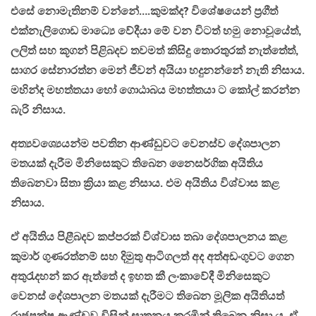
එසේ නොමැතිනම් වන්නේ….කුමක්ද? විශේෂයෙන් ප්‍රගීත්
එක්නැලිගොඩ මාධ්‍යෙ වේදීයා මේ වන විටත් හමු නොවූයේත්,
ලලිත් සහ කූගන් පිළිබදව තවමත් කිසිදු තොරතුරක් නැත්තේත්,
සාගර සේනාරත්න මෙන් ජීවන් අයියා හදුනන්නේ නැති නිසාය.
මහින්ද මහත්තයා හෝ ගොඨාබය මහත්තයා ට කෝල් කරන්න
බැරි නිසාය.
අත්‍යවශ්‍යෙයන්ම පවතින ආණ්ඩුවට වෙනස්ව දේශපාලන
මතයක් දැරීම මිනිසෙකුට තිබෙන නෛසර්ගික අයිතිය
තිබෙනවා සිතා ක්‍රියා කළ නිසාය. එම අයිතිය විශ්වාස කළ
නිසාය.
ඒ අයිතිය පිළීබදව කප්පරක් විශ්වාස තබා ‍දේශපාලනය කළ
කුමාර් ගුණරත්නම් සහ දිමුතු ආටිගලත් අද අත්අඩංගුවට ගෙන
අතුරැදහන් කර ඇත්තේ ද ඉහත කී ලංකාවේදී මිනිසෙකුට
වෙනස් දේශපාලන මතයක් දැරීමට තිබෙන මූලික අයිතියත්