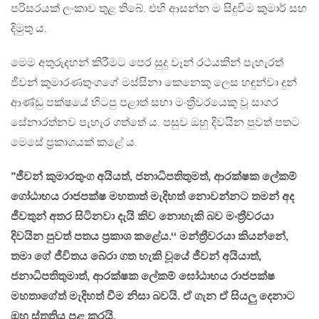
පරිසරයක් ලංකාව තුළ තිබේ. එහි ආසන්න ම සිදුවීම කුමාර් සහ
දිමුතු ය.
මෙම අතුරුදහන් කිරීමට පෙර සුදු වෑන් රථයකින් පැහැරත්
ජීවන් කුමාරණතුංගගේ මස්සිනා කෙනෙකු ලෙස හඳුන්වා දුන්
ආණ්ඩු පක්ෂයේ හිටපු පළාත් සභා මංත්‍රීවරයෙකු වූ සාගර
සේනාරත්නව පැහැර ගත්තේ ය. පසුව ඔහු දිවයින පුවත් පතට
මෙසේ ප්‍රකාශයක් කළේ ය.
”ජීවන් කුමාරතුංග අයියත්, ජනාධිපතිතුමත්, ආරක්ෂක ලේකම්
ගෝඨාභය රාජපක්ෂ මහතාත් මැදිහත් නොවන්නට තමන් අද
ජීවතුන් අතර සිටිනවා දැයි කිව නොහැකි බව මංත්‍රීවරයා
දිවයින පුවත් පතය ප්‍රකාශ කළේය.‘
‘ මන්ත්‍රීවරයා කියන්නේ,
තමා ගේ ජීවිතය බේරා ගත හැකි වූයේ ජීවන් අයියාත්,
ජනාධිපතිතුමාත්, ආරක්ෂක ලේකම් ඝෝඨාභය රාජපක්ෂ
මහතාගේත් මැදිහත් වීම නිසා බවයි. ඒ ගැන ඒ සියලු දෙනාට
ඔහු ස්තූතිය පළ කරයි.