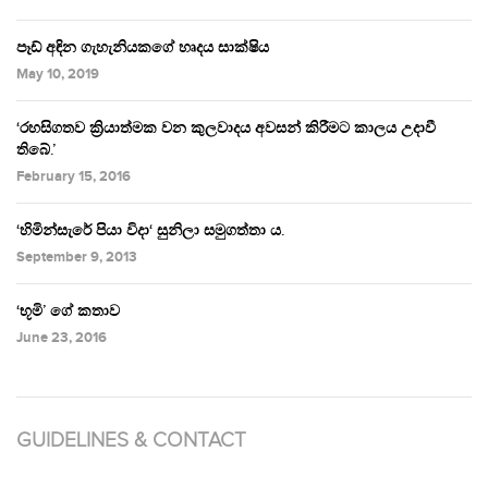
පෑඩ් අඳින ගැහැනියකගේ හෘදය සාක්ෂිය
May 10, 2019
‘රහසිගතව ක්‍රියාත්මක වන කුලවාදය අවසන් කිරීමට කාලය උදාවී
තිබේ.’
February 15, 2016
‘හිමින්සැරේ පියා විදා‘ සුනිලා සමුගත්තා ය.
September 9, 2013
‘භූමි’ ගේ කතාව
June 23, 2016
GUIDELINES & CONTACT