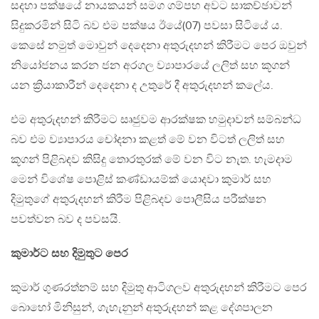
සදහා පක්ෂයේ නායකයන් සමග ගම්පහ අවට සාකච්ඡාවන්
සිදුකරමින් සිටි බව එම පක්ෂය ඊයේ(07) පවසා සිටියේ ය.
කෙසේ නමුත් මොවුන් දෙදෙනා අතුරුදහන් කිරීමට පෙර ඔවුන්
නියෝජනය කරන ජන අරගල ව්‍යාපාරයේ ලලිත් සහ කූගන්
යන ක්‍රියාකාරීන් දෙදෙනා ද උතුරේ දී අතුරුදහන් කලේය.
එම අතුරුදහන් කිරීමට සෘජුවම ආරක්ෂක හමුදාවන් සම්බන්ධ
බව එම ව්‍යාපාරය චෝදනා කළත් මේ වන විටත් ලලිත් සහ
කූගන් පිළිබදව කිසිදු තොරතුරක් මේ වන විට නැත. හැමදාම
මෙන් විශේෂ පොළිස් කණ්ඩායම්ක් යොදවා කුමාර් සහ
දිමුතුගේ අතුරුදහන් කිරීම පිළිබදව පොලීසිය පරීක්ෂන
පවත්වන බව ද පවසයි.
කුමාර්ට සහ දිමුතුට පෙර
කුමාර් ගුණරත්නම් සහ දිමුතු ආටිගලව අතුරුදහන් කිරීමට පෙර
බොහෝ මිනිසුන්, ගැහැනුන් අතුරුදහන් කළ දේශපාලන