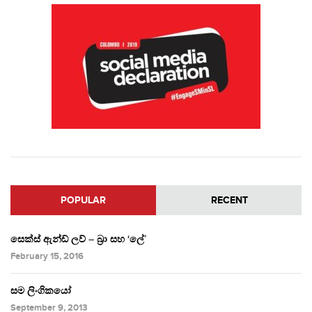
POPULAR
RECENT
සෙක්ස් ඇන්ඩ් ලව් – බ්‍රා සහ ‘ලේ’
February 15, 2016
සම ලිංගිකයෝ
September 9, 2013