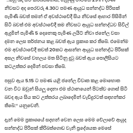
‘‘..ඔහු රැදී සිටි කිරිබත්ගොඩ, ගැමුණු මාව‍තේ 291/1 දරණ
නිවසට අද පෙරවරු 4.30ට පමණ ආයුධ සන්නද්ධ පිරිසක්
පැමිණි බවත් තමන් ඒ අවස්ථාවේදී සිය නිවසේ ආහාර පිසිමින්
සිටි බවත් එම අවස්ථාවේදී තම නිවසට ආයුධ සන්නද්ධව සිවිල්
ඇදුමින් පැමිණි 5 දෙනෙකු පැමිණ ලයිට් නිවා ජනේල වසා
දමන ලෙස තර්ජනය කළ බවත් ඇය ප්‍රකාශ කර තිබේ. එමෙන්ම
එම අවස්ථාවේදී තවත් 20කට ආසන්න ආයුධ සන්නද්ධ පිරිසක්
අසල නිවසේ වහලය මත සිටිනු දුටු බවත් ඇය පොලීසියට
කටඋත්තර දෙමින් පවසා තිබේ.
පසුව ඇය 5.15 ට පමණ යළි ජනේල විවෘත කළ මොහොත
වන විට ඔවුන් සියලු දෙනා එම ස්ථානයෙන් පිටත්ව ගොස් සිටි
බවද ඇය සිය කට උත්තරය ලබාදෙමින් වැඩිදුරටත් සඳහන්කර
තිබේ.‘‘
යනුවෙනි.
දැන් මෙම ප්‍රකාශයේ සදහන් වෙන ලෙස මෙම වේලාවේ ආයුද
සන්නද්ධ පිරිසක් කිරිබත්ගොඩ වැනි ප්‍රදේශයක මෙසේ