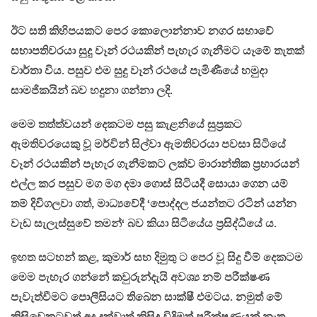
ඊට සති කිහිපයකට පෙර කොලොන්නාව නගර සභාවේ
සභාපතිවරයා සුදු වෑන් රථයකින් පැහැර ගැනීමට යෑමේ තැතක්
වාර්තා විය. පසුව එම සුදු වෑන් රථයේ පැමිණීයේ හමුදා
සාමජිකයින් බව හදුනා ගන්නා ලදි.
මෙම තත්ත්වයන් දෙකටම පසු කැළනියේ සුප්‍රකට
ඇමතිවරයෙකු වූ මර්වින් සිල්වා ඇමතිවරයා පවසා සිටියේ
වෑන් රථයකින් පැහැර ගැනීමකට ලක්ව මාරාන්තික ප්‍රහාරයන්
එල්ල කර පසුව මග මග දමා ගොස් සිටියදී සොයා ගෙන යම්
තම් දිවිගලවා ගත්, මාධ්‍යවේදී ‘පොද්දල ජයන්තට රටින් යන්න
වැඩ සැලැස්සුවේ තමන්‘ බව කියා සිටියේය ප්‍රසිද්ධියේ ය.
ඉහත සටහන් කළ, කුමාර් සහ දිමුතු ට පෙර වූ සිදු වීම් දෙකටම
මෙම පැහැර ගන්නේ කවුරුන්දැයි අවශ්‍ය නම් පරීක්ෂණ
පැවැත්වීමට පොලීසියට තිබෙන සාක්ෂී එමටය. නමුත් මේ