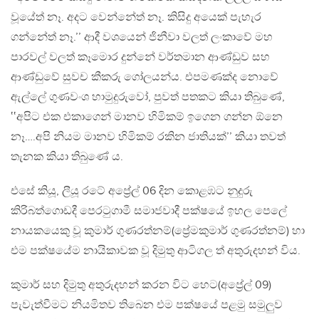
වූයේත් නෑ. අදට වෙන්නේත් නෑ. කිසිදු අයෙක් පැහැර
ගන්නේත් නෑ.’’ ආදී වශයෙන් ජිනීවා වලත් ලංකාවේ මහ
පාරවල් වලත් කෑමොර දුන්නේ වර්තමාන ආණ්ඩුව සහ
ආණ්ඩුවේ සුවච කීකරු ගෝලයන්ය. එපමණක්ද නොවේ
ඇල්ලේ ගුණවංශ හාමුදුරුවෝ, පුවත් පතකට කියා තිබුණේ,
‛‛අපිට එක එකාගෙන් මානව හිමිකම් ඉගෙන ගන්න ඕනෙ
නෑ….අපි නියම මානව හිමිකම් රකින ජාතියක්’’ කියා තවත්
තැනක කියා තිබුණේ ය.
එසේ කියූ, ලීයූ රටේ අප්‍රේල් 06 දින කොළඹට නුදුරු
කිරිබත්ගොඩදී පෙරටුගාමී සමාජවාදී පක්ෂයේ ඉහල පෙලේ
නායකයෙකු වූ කුමාර් ගුණරත්නම්(ප්‍රේමකුමාර් ගුණරත්නම්) හා
එම පක්ෂයේම නායිකාවක වූ දිමුතු ආටිගල ත් අතුරුදහන් විය.
කුමාර් සහ දිමුතු අතුරුදහන් කරන විට හෙට(අප්‍රේල් 09)
පැවැත්වීමට නියමිතව තිබෙන එම පක්ෂයේ පළමු සමුලුව