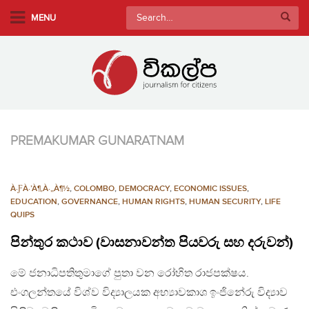
S
Search
MENU
k
for:
i
p
t
o
m
a
PREMAKUMAR GUNARATNAM
i
n
c
À·ƑÀ·’À¶‚À·„À¶½
,
COLOMBO
,
DEMOCRACY
,
ECONOMIC ISSUES
,
o
EDUCATION
,
GOVERNANCE
,
HUMAN RIGHTS
,
HUMAN SECURITY
,
LIFE
n
QUIPS
t
පින්තුර කථාව (වාසනාවන්ත පියවරු සහ දරුවන්)
e
n
මේ ජනාධිපතිතුමාගේ පුතා වන රෝහිත රාජපක්ෂය.
t
එංගලන්තයේ විශ්ව විද්‍යාලයක අභ්‍යාවකාශ ඉංජිනේරු විද්‍යාව