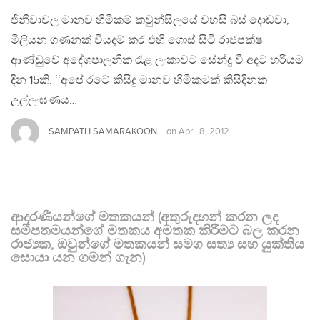
ජිනීවාවල මානව හිමිකම් කවුන්සිලයේ වහසි බස් දොඩවා,
මිලියන ගණනක් වියදම් කර එහි ගොස් සිටි රාජපක්ෂ
ආණ්ඩුවේ අදේශපාලනික රැළ ලංකාවට සේන්දු වී අදට හරියම
දින 15කි. ‛‛අපේ රටේ කිසිදු මානව හිමිකමක් කිසිදිනක
උල්ලංඝණය…
SAMPATH SAMARAKOON
on
April 8, 2012
ආදරණීයන්ගේ මතකයන් (අතුරුදහන් කරන ලද
සමීපතමයන්ගේ මතකය අමතක කිරීමට බල කරන
රාජ්‍යක, ඔවුන්ගේ මතකයන් සමග සත්‍ය සහ යුක්තිය
සොයා යන ගමන් ගැන)