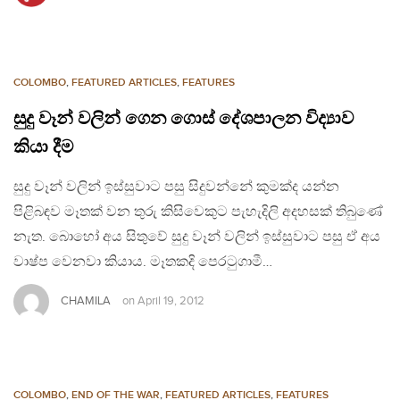
COLOMBO
,
FEATURED ARTICLES
,
FEATURES
සුදු වෑන් වලින් ගෙන ගොස් දේශපාලන විද්‍යාව
කියා දීම
සුදු වෑන් වලින් ඉස්සුවාට පසු සිදුවන්නේ කුමක්ද යන්න
පිළිබඳව මෑතක් වන තුරු කිසිවෙකුට පැහැදිලි අදහසක් තිබුණේ
නැත. බොහෝ අය සිතුවේ සුදු වෑන් වලින් ඉස්සුවාට පසු ඒ අය
වාෂ්ප වෙනවා කියාය. මෑතකදි පෙරටුගාමී…
CHAMILA
on
April 19, 2012
COLOMBO
,
END OF THE WAR
,
FEATURED ARTICLES
,
FEATURES