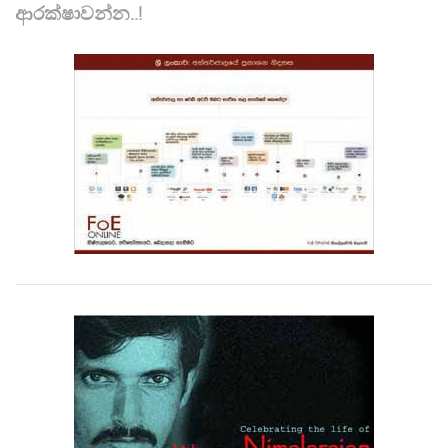
ආරක්ෂාවන්න..!