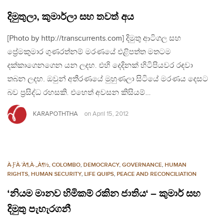
දිමුතුලා, කුමාර්ලා සහ තවත් අය
[Photo by http://transcurrents.com] දිමුතු ආටිගල සහ
ප්‍රේමකුමාර ගුණරත්නම් මරණයේ එළිපත්ත මතටම
දක්කාගෙනගෙන යන ලදහ. එහි දෙදිනක් හිටිපියවර රඳවා
තබන ලදහ. ඔවුන් අතීරණයේ මුහුණලා සිටියේ මරණය දෙසට
බව ප්‍රසිද්ධ රහසකි. එහෙත් අවසන කිසියම්…
KARAPOTHTHA
on
April 15, 2012
À·ƑÀ·’À¶‚À·„À¶½
,
COLOMBO
,
DEMOCRACY
,
GOVERNANCE
,
HUMAN
RIGHTS
,
HUMAN SECURITY
,
LIFE QUIPS
,
PEACE AND RECONCILIATION
‘නියම මානව හිමිකම් රකින ජාතිය‘ – කුමාර් සහ
දිමුතු පැහැරගනී