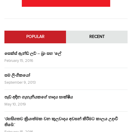
POPULAR
RECENT
සෙක්ස් ඇන්ඩ් ලව් – බ්‍රා සහ ‘ලේ’
February 15, 2016
සම ලිංගිකයෝ
September 9, 2013
පෑඩ් අඳින ගැහැනියකගේ හෘදය සාක්ෂිය
May 10, 2019
‘රහසිගතව ක්‍රියාත්මක වන කුලවාදය අවසන් කිරීමට කාලය උදාවී
තිබේ.’