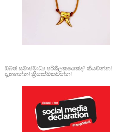
ඔබත් සමාජමාධ්‍ය පරිශීලකයෙක්ද? කියවන්න!
දැනගන්න! ක්‍රියාත්මකවන්න!