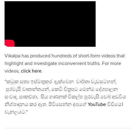
Vikalpa has produced hundreds of short-form videos that
highlight and investigate inconvenient truths. For more
videos,
click here
.
"කටුක සත්‍ය ඉස්මතුකර දැක්වෙන වාර්තා වැඩසටහන්,
පුරවැසි වෘතාන්තයන්, කෙටි චිත්‍රපට මෙන්ම දේශපාලන
සංවාද, සාකච්ඡා, සිය ගණනක් විකල්ප පුරවැසි වෙබ් අඩවිය
නිශ්පාදනය කර ඇත. පිවිසෙන්න අපගේ
YouTube
වීඩියෝ
චැනලයට."