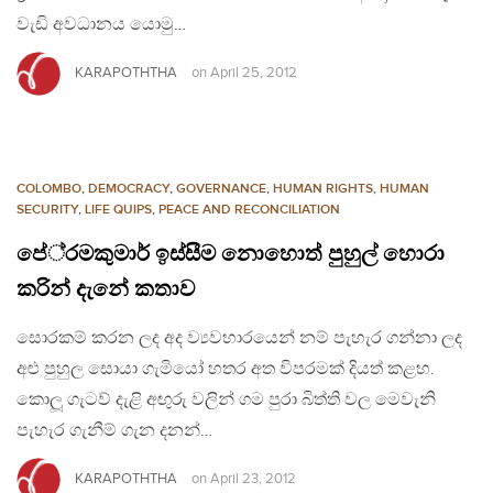
වැඩි අවධානය යොමු…
KARAPOTHTHA
on
April 25, 2012
COLOMBO
,
DEMOCRACY
,
GOVERNANCE
,
HUMAN RIGHTS
,
HUMAN
SECURITY
,
LIFE QUIPS
,
PEACE AND RECONCILIATION
පේ‍්‍රමකුමාර් ඉස්සීම නොහොත් පුහුල් හොරා
කරින් දැනේ කතාව
සොරකම් කරන ලද අද ව්‍යවහාරයෙන් නම් පැහැර ගන්නා ලද
අළු පුහුල සොයා ගැමියෝ හතර අත විපරමක් දියත් කළහ.
කොලූ ගැටව් දැළි අඟුරු වලින් ගම පුරා බිත්ති වල මෙවැනි
පැහැර ගැනීම් ගැන දනන්…
KARAPOTHTHA
on
April 23, 2012