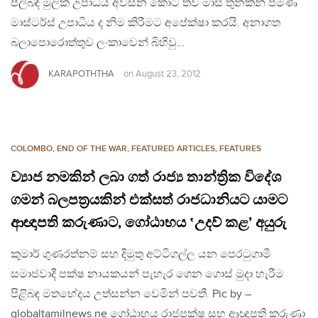
පිලිබඳ මුලික උපාධිය අවසන කොට තව මාස තුනකින් පමණ
මාස්ටර්ස් උපාධිය ද නිම කිරීමට අපේක්ෂා කරයි. අනාගත
බලාපොරොත්තුව ලංකාවෙන් බිහිවු…
KARAPOTHTHA
on
August 23, 2012
COLOMBO
,
END OF THE WAR
,
FEATURED ARTICLES
,
FEATURES
ව්‍යාජ නමකින් ලබා ගත් රාජ්‍ය තාන්ත්‍රික විදේශ
ගමන් බලපත්‍රයකින් එක්සත් රාජධානියට යාමට
ආඥාපති කරුණාට, ගෝඨාභය ‛උදව් කළ’ අයුරු
කුමාර් ගුණරත්නම් සහ දිමුතු අට්ටිගල්ල යන පෙරටුගාමී
සමාජවාදී පක්ෂ නායකයන් පැහැර ගෙන ගොස් මුදා හැරීම
පිළිබඳ මතභේදය උත්සන්න වෙමින් පවතී. Pic by –
globaltamilnews.ne ගෝඨාභය රාජපක්ෂ සහ ආඥාපති කරුණා