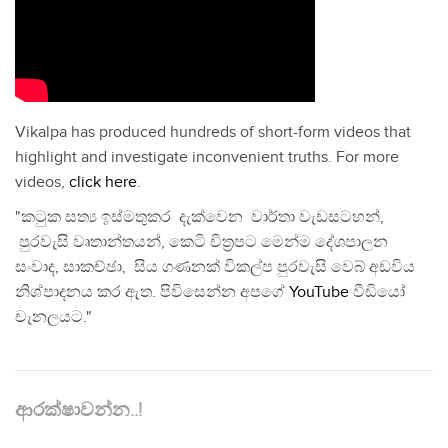
Vikalpa has produced hundreds of short-form videos that
highlight and investigate inconvenient truths. For more
videos,
click here
.
"කටුක සත්‍ය ඉස්මතුකර දැක්වෙන වාර්තා වැඩසටහන්,
පුරවැසි වෘතාන්තයන්, කෙටි චිත්‍රපට මෙන්ම දේශපාලන
සංවාද, සාකච්ඡා, සිය ගණනක් විකල්ප පුරවැසි වෙබ් අඩවිය
නිශ්පාදනය කර ඇත. පිවිසෙන්න අපගේ
YouTube
වීඩියෝ
චැනලයට."
ආරක්ෂාවන්න..!