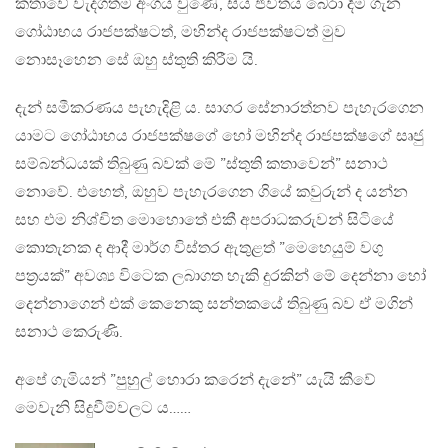
කතාවේ වැදගත්ම අංගය වුණේ, සිය ජීවිතය බේරා දීම ගැන
ගෝඨාභය රාජපක්ෂටත්, මහින්ද රාජපක්ෂටත් මුව
නොසෑහෙන සේ ඔහු ස්තුති කිරීම යි.
දැන් සමීකරණය පැහැදිළි ය. සාගර සේනාරත්නව පැහැරගෙන
යාමට ගෝඨාභය රාජපක්ෂගේ හෝ මහින්ද රාජපක්ෂගේ සෘජු
සම්බන්ධයක් තිබුණු බවක් මේ ”ස්තුති කතාවෙන්” සනාථ
නොවේ. එහෙත්, ඔහුව පැහැරගෙන ගියේ කවුරුන් ද යන්න
සහ එම නිශ්චිත මොහොතේ එකී අපරාධකරුවන් සිටියේ
කොතැනක ද ආදී මාර්ග විස්තර ඇතුළත් ”මෙහෙයුම් වගු
පත්‍රයක්” අවශ්‍ය විටෙක ලබාගත හැකි දුරකින් මේ දෙන්නා හෝ
දෙන්නාගෙන් එක් කෙනෙකු සන්තකයේ තිබුණු බව ඒ මගින්
සනාථ කෙරුණි.
අපේ ගැමියන් ”පුහුල් හොරා කරෙන් දැනේ” යැයි කීවේ
මෙවැනි සිදුවීම්වලට ය……