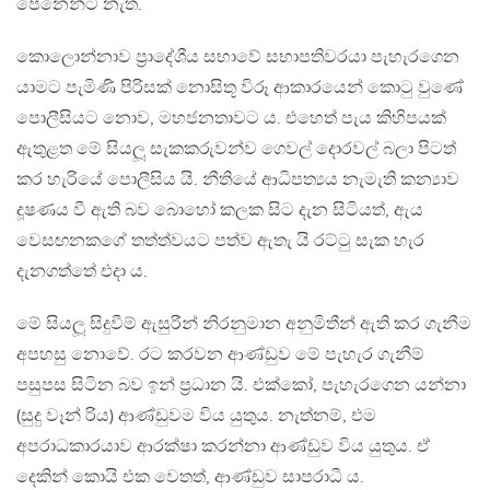
පෙනෙන්ට නැත.
කොලොන්නාව ප්‍රාදේශීය සභාවේ සභාපතිවරයා පැහැරගෙන
යාමට පැමිණි පිරිසක් නොසිතූ විරූ ආකාරයෙන් කොටු වුණේ
පොලීසියට නොව, මහජනතාවට ය. එහෙත් පැය කිහිපයක්
ඇතුළත මේ සියලූ සැකකරුවන්ව ගෙවල් දොරවල් බලා පිටත්
කර හැරියේ පොලීසිය යි. නීතියේ ආධිපත්‍යය නැමැති කන්‍යාව
දූෂණය වී ඇති බව බොහෝ කලක සිට දැන සිටියත්, ඇය
වෙසඟනකගේ තත්ත්වයට පත්ව ඇතැ යි රට්ටු සැක හැර
දැනගත්තේ එදා ය.
මේ සියලූ සිදුවීම් ඇසුරින් නිරනුමාන අනුමිතීන් ඇති කර ගැනීම
අපහසු නොවේ. රට කරවන ආණ්ඩුව මේ පැහැර ගැනීම්
පසුපස සිටින බව ඉන් ප්‍රධාන යි. එක්කෝ, පැහැරගෙන යන්නා
(සුදු වෑන් රිය) ආණ්ඩුවම විය යුතුය. නැත්නම්, එම
අපරාධකාරයාව ආරක්ෂා කරන්නා ආණ්ඩුව විය යුතුය. ඒ
දෙකින් කොයි එක වෙතත්, ආණ්ඩුව සාපරාධී ය.