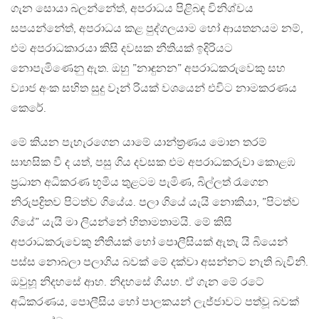
ගැන සොයා බලන්නේත්, අපරාධය පිළිබඳ විනිශ්චය
සපයන්නේත්, අපරාධය කළ පුද්ගලයාම හෝ ආයතනයම නම්,
එම අපරාධකාරයා කිසි දවසක නීතියක් ඉදිරියට
නොපැමිණෙනු ඇත. ඔහු ”නාඳුනන” අපරාධකරුවෙකු සහ
ව්‍යාජ අංක සහිත සුදු වෑන් රියක් වශයෙන් එවිට නාමකරණය
කෙරේ.
මේ කියන පැහැරගෙන යාමේ යාන්ත්‍රණය මොන තරම්
සාහසික වී ද යත්, පසු ගිය දවසක එම අපරාධකරුවා කොළඹ
ප්‍රධාන අධිකරණ භූමිය තුළටම පැමිණ, බිල්ලත් රැගෙන
නිරුපද්‍රිතව පිටත්ව ගියේය. පලා ගියේ යැයි නොකියා, ”පිටත්ව
ගියේ” යැයි මා ලියන්නේ හිතාමතාමයි. මේ කිසි
අපරාධකරුවෙකු නීතියක් හෝ පොලීසියක් ඇතැ යි බියෙන්
පස්ස නොබලා පලාගිය බවක් මේ දක්වා අසන්නට නැති බැවිනි.
ඔවුහූ නිදහසේ ආහ. නිදහසේ ගියහ. ඒ ගැන මේ රටේ
අධිකරණය, පොලීසිය හෝ පාලකයන් ලැජ්ජාවට පත්වූ බවක්