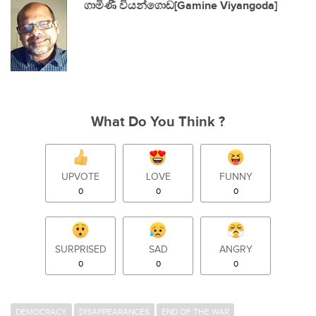
ගාමිණී වියන්ගොඩ[Gamine Viyangoda]
What Do You Think ?
UPVOTE
LOVE
FUNNY
0
0
0
SURPRISED
SAD
ANGRY
0
0
0
DEMOCRACY
DISAPPEARANCES
END OF THE WAR