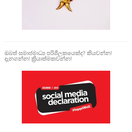
ඔබත් සමාජමාධ්‍ය පරිශීලකයෙක්ද? කියවන්න!
දැනගන්න! ක්‍රියාත්මකවන්න!