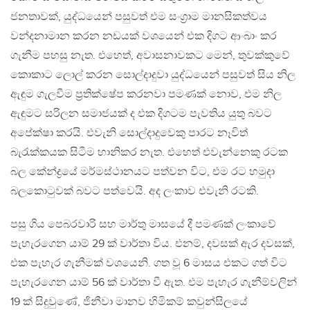
ජනතාවක්, යුද්ධයෙන් පසුවත් එම සංග්‍රාම මානසිකත්වය
වන්දනාමාන කරන නඩයක් වශයෙන් එක දිගට ආංබාං කර
ගැනීම පහසු නැත. එහෙත්, අවාසනාවකට මෙන්, තුවක්කුවේ
කොකාට ලොල් කරන සොල්දාදුවා යුද්ධයෙන් පසුවත් සිය නිල
ඇඳුම ගැලවීම ප්‍රතික්ෂේප කරනවා පමණක් නොව, එම නිල
ඇඳුමට සරිලන සමාජයක් ද එක දිගටම පැවතිය යුතු බවට
අපේක්ෂා කරයි. එවැනි සොල්දාදුවෙකු පාරට නෑවිත්
බැරැක්කයක සිටීම හානිකර නැත. එහෙත් එවැන්නෙකු රටක
බල කේන්ද්‍රයේ මර්මස්ථානයට පත්වන විට, එම රට හමුදා
බලකොටුවක් බවට පත්වෙයි. අද ලංකාව එවැනි රටකි.
පසු ගිය පෙබරවාරි සහ මාර්තු මාසයේ දී පමණක් ලංකාවේ
පැහැරගෙන යාම් 29 ක් වාර්තා විය. එනම්, දවසක් ඇර දවසක්,
එක පැහැර ගැනීමක් වශයෙනි. ගත වූ 6 මාසය එකට ගත් විට
පැහැරගෙන යාම් 56 ක් වාර්තා වී ඇත. එම පැහැර ගැනීම්වලින්
19 ක් සිදුවුණේ, ජිනීවා මානව හිමිකම් කවුන්සිලයේ