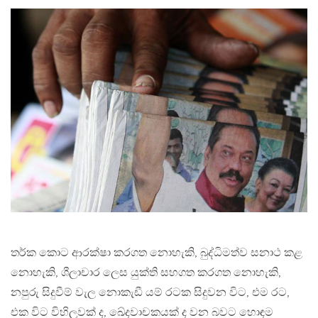
තර්ක කොට ආරක්ෂා කරගත නොහැකි, බුද්ධිමත්ව සනාථ කළ
නොහැකි, ශීලාචාර ලෙස යුක්ති සහගත කරගත නොහැකි,
නපුරු සිදුවීම් වැල නොකැඩී යම් රටක සිදුවන විට, එම රට,
එක විට විහිලූවක් ද, ඛේදවාචකයක් ද වන බවට හොඳම