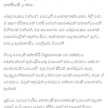
සාක්ෂියකි, ලංකාව.
ඛේදවාචකය වන්නේ, මෙවැනි භයානක තත්වයකට බිලි වන,
ඒ සඳහා ජීවිතයෙන් වන්දි ගෙවන අසරණයන් සම්බන්ධයෙනි.
විහිළුවක් වන්නේ, එම අවාසනාව සහ ඛේදවාචකය වෙනත්
වාසගම්වලින් හඳුන්වා දීමට තැත් කරන පාලකයන්ගේ මුග්ධ
භාවය ඇස්පනාපිට හෙලිදරව් වීමෙනි.
හිටපු අගමැති රත්නසිරි වික්‍රමනායක මේ තත්ත්වය
හඳුන්වන්නේ පුරවැසියෙකු වශයෙන් තමා ලජ්ජාවට පත්වන
අවස්ථාවක් වශයෙනි. ඔහු එසේ කීවත්, ආණ්ඩුවේ සැබෑ
බලපුලූවන්කාරයන් එසේ ලජ්ජා වන බවක් පෙනෙන්ට නැත. ඒ
වෙනුවට, ඔවුන් කවුරුත් උජාරුවට පත්වන බවකි පෙනෙන්ට
ඇත්තේ.
යුද්ධය, පැහැර හැරිය නොහැකි අවශ්‍යතාවක් වශයෙන් සළකා
කොටි සංවිධානය පරාජය කිරීම සතුටින් භාරගත් සිංහල