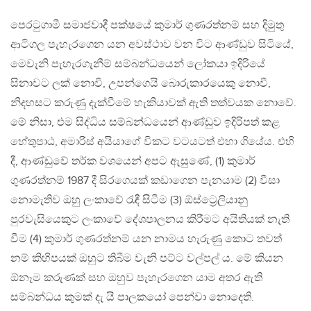
පෙරටුගාමී සමාජවාදී පක්ෂයේ කුමාර් ගුණරත්නම් සහ දිමුතු
ආටිගල පැහැරගෙන යන අවස්ථාව වන විට ආණ්ඩුව සිටියේ,
මෙවැනි පැහැරගැනීම් සම්බන්ධයෙන් ලෝකයා ඉදිරියේ
සිනාවට ලක් නොවී, උපන්ගෙයි බොරුකාරයෙකු නොවී,
නිදහසට කරුණු දැක්වීමේ හැකියාවක් ඇති තත්වයක නොවේ.
මේ නිසා, එම සිද්ධිය සම්බන්ධයෙන් ආණ්ඩුව ඉදිරිපත් කළ
හේතුපාඨ, අමාරිස් අයියාගේ විකට වටයටත් එහා ගියේය. එහි
දී, ආණ්ඩුවේ තර්ක වශයෙන් අපට ඇසුණේ, (1) කුමාර්
ගුණරත්නම් 1987 දී සිරගෙයක් කඩාගෙන පැනයාම (2) වීසා
නොමැතිව ඔහු ලංකාවේ රැඳී සිටීම (3) ඕස්ට්‍රෙලියානු
පුරවැසියෙකුට ලංකාවේ දේශපාලනය කිරීමට අයිතියක් නැති
වීම (4) කුමාර් ගුණරත්නම් යන නාමය හැරුණු කොට තවත්
නම් කිහිපයක් ඔහුට තිබීම වැනි පට්ට වල්පල් ය. මේ කියන
ඕනෑම කරුණක් සහ ඔහුව පැහැරගෙන යාම අතර ඇති
සම්බන්ධය කුමක් දැ යි පාලකයෝ පෙන්වා නොදෙති.