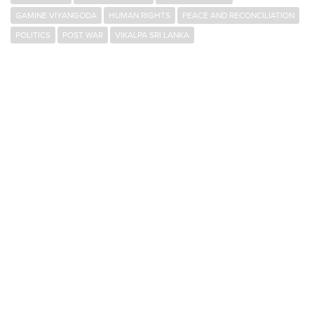
GAMINE VIYANGODA
HUMAN RIGHTS
PEACE AND RECONCILIATION
POLITICS
POST WAR
VIKALPA SRI LANKA