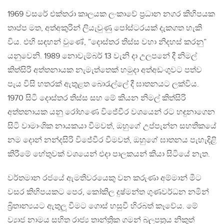
1969 වසරේ එක්තරා කාලයක ලංකාවේ ප්‍රධාන නගර කිහිපයක
තාප්ප මත, අත්අකුරින් ලියැවුණු පෝස්ටරයක් දැකගත හැකි
විය. එහි සඳහන් වුණේ, ”දොස්තර තිස්ස වහා නිදහස් කරනු”
යනුවෙනි. 1989 නොවැම්බර් 13 වැනි දා උලපනේ දී නිමල්
කිත්සිරි අත්තනායක නැමැත්තෙක් හමුදා අත්අඩංගුවට පත්ව
පැය විසි හතරක් ඇතුළත බොරැල්ලේ දී ඝාතනයට ලක්විය.
1970 සිටි දොස්තර තිස්ස සහ මේ කියන නිමල් කිත්සිරි
අත්තනායක යනු රෝහණෙ විජේවීර වශයෙන් රට හඳුනාගෙන
සිටි වාමාංශික නායකයා වීමවත්, ඔහුගේ උප්පැන්න සහතිකයේ
නම දොන් නන්දසිරි විජේවීර වීමවත්, ඔහුගේ ඝාතනය පැහැදිළි
කිරීමේ හේතුවක් වශයෙන් එදා පාලකයන් කියා සිටියේ නැත.
වර්තමාන රජයේ ඇමතිවරයෙකු වන කරුණා අම්මාන් මීට
වසර කිහිපයකට පෙර, කෝකිල දුෂ්මන්ත ගුණවර්ධන නමින්
බ්‍රිතාන්‍යයට ඇතුලූ වීමට ගොස් හසුවී හිරබත් කෑවේය. මේ
ව්‍යාජ නාමය සහිත රාජ්‍ය තාන්ත්‍රික ගමන් බලපත්‍රය නිකුත්