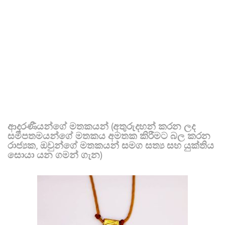
ආදරණීයන්ගේ මතකයන් (අතුරුදහන් කරන ලද
සමීපතමයන්ගේ මතකය අමතක කිරීමට බල කරන
රාජ්‍යක, ඔවුන්ගේ මතකයන් සමග සත්‍ය සහ යුක්තිය
සොයා යන ගමන් ගැන)