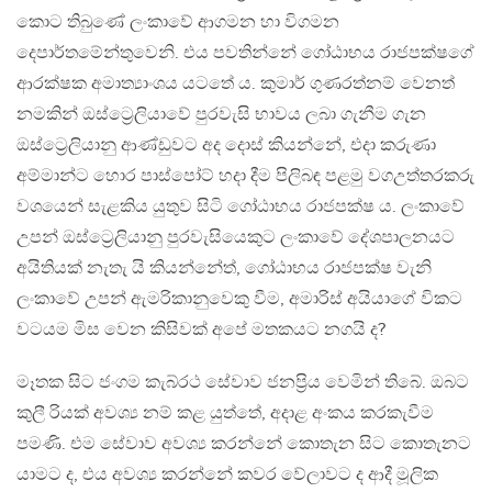
කොට තිබුණේ ලංකාවේ ආගමන හා විගමන
දෙපාර්තමේන්තුවෙනි. එය පවතින්නේ ගෝඨාභය රාජපක්ෂගේ
ආරක්ෂක අමාත්‍යාංශය යටතේ ය. කුමාර් ගුණරත්නම් වෙනත්
නමකින් ඔස්ට්‍රෙලියාවේ පුරවැසි භාවය ලබා ගැනීම ගැන
ඔස්ට්‍රෙලියානු ආණ්ඩුවට අද දොස් කියන්නේ, එදා කරුණා
අම්මාන්ට හොර පාස්පෝට් හදා දීම පිලිබඳ පළමු වගඋත්තරකරු
වශයෙන් සැළකිය යුතුව සිටි ගෝඨාභය රාජපක්ෂ ය. ලංකාවේ
උපන් ඔස්ට්‍රෙලියානු පුරවැසියෙකුට ලංකාවේ දේශපාලනයට
අයිතියක් නැතැ යි කියන්නේත්, ගෝඨාභය රාජපක්ෂ වැනි
ලංකාවේ උපන් ඇමරිකානුවෙකු වීම, අමාරිස් අයියාගේ විකට
වටයම මිස වෙන කිසිවක් අපේ මතකයට නගයි ද?
මෑතක සිට ජංගම කැබ්රථ සේවාව ජනප්‍රිය වෙමින් තිබේ. ඔබට
කුලී රියක් අවශ්‍ය නම් කළ යුත්තේ, අදාළ අංකය කරකැවීම
පමණි. එම සේවාව අවශ්‍ය කරන්නේ කොතැන සිට කොතැනට
යාමට ද, එය අවශ්‍ය කරන්නේ කවර වේලාවට ද ආදී මූලික