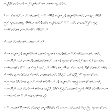
සැසිවාරයත් පැවැත්වෙන අතරතුරේය.
විශේෂත්වය වන්නේ, මේ කිසි පැහැර ගැනීමකට අදාළ කිසි
පුද්ගලයෙකු නීතිය ඉදිරියට පැමිණවීමට මේ ආණ්ඩුව අද
දක්වාමත් අසමත්ව තිබීම යි.
එසේ වන්නේ කෙසේ ද?
එක පැහැර ගැනීමක් හෝ තුන හතරක් සම්බන්ධයෙන් නම්,
පොලීසියේ අකාර්යක්ෂමතාව හෝ අපරාධකරුවාගේ විශේෂ
දක්ෂතාව ඊට හේතු විණැ යි කිව හැකිය. එහෙත්, 56 වතාවක්ම
එකම අපරාධය එකම ආකාරයට සිද්ධ වෙද්දී, ඒ අපරාධය
පසුපස සිටින අයවළුන් නීතියේ රැහැනට හසු නොවන්නේ,
පොලීසියේ වරදක් නිසා යැයි, සිහිබුද්ධියෙන් යුත් කිසි මිනිසෙකු
කෙසේ නම් සිතාගන්න ද?
මේ ප්‍රහේළිකාව විසඳා ගැනීමට ඒ දෙස මෙසේ බලමු. අපරාධය