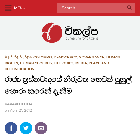
S
Search
MENU
k
for:
i
p
t
o
m
À·ƑÀ·’À¶‚À·„À¶½
,
COLOMBO
,
DEMOCRACY
,
GOVERNANCE
,
HUMAN
a
RIGHTS
,
HUMAN SECURITY
,
LIFE QUIPS
,
MEDIA
,
PEACE AND
i
RECONCILIATION
n
රාජ්‍ය ත්‍රස්තවාදයේ නිරුවත හෙවත් පුහුල්
c
o
හොරා කරෙන් දැනීම
n
KARAPOTHTHA
t
on
April 21, 2012
e
n
t