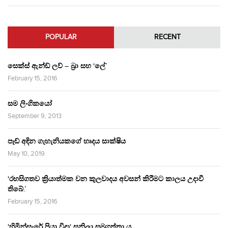
POPULAR
RECENT
සෙක්ස් ඇන්ඩ් ලව් – බ්‍රා සහ ‘ලේ’
February 15, 2016
සම ලිංගිකයෝ
September 9, 2013
පෑඩ් අඳින ගැහැනියකගේ හෘදය සාක්ෂිය
May 10, 2019
‘රහසිගතව ක්‍රියාත්මක වන කුලවාදය අවසන් කිරීමට කාලය උදාවී
තිබේ.’
February 15, 2016
‘හිමින්සැරේ පියා විදා‘ සුනිලා සමුගත්තා ය.