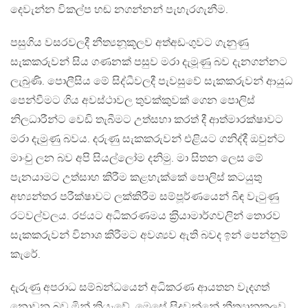
දෙවැන්න විකල්ප හඬ නගන්නන් පැහැරගැනීම.
පසුගිය වසරවලදී නීත්‍යනූකූලව අත්අඩංගුවට ගැනුණු
සැකකරුවන් සිය ගණනක් පසුව මරා දැමූණු බව දැනගන්නට
ලැබුණි. පොලීසිය මේ සිද්ධීවලදී පැවසුවේ සැකකරුවන් ආයුධ
පෙන්වීමට ගිය අවස්ථාවල තුවක්කුවක් ගෙන පොලිස්
නිලධාරීන්ට වෙඩි තැබීමට උත්සහා කරත් දී ආත්මාරක්ෂාවට
මරා දැමුණු බවය. දරුණු සැකකරුවන් එළියට ගනිද්දී ඔවුන්ට
මාංචු ලන බව අපි සියල්ලෝම දනිමු. මා සිතන ලෙස මේ
පැනයාමට උත්සාහ කිරීම කළහැක්කේ පොලිස් කටයුතු
අභ්‍යන්තර පරීක්ෂාවට ලක්කිරීම සම්පූර්ණයෙන් බිඳ වැටුණු
රටවල්වලය. රජයට අධිකරණමය ක‍්‍රියාමාර්ගවලින් තොරව
සැකකරුවන් විනාශ කිරීමට අවශ්‍යව ඇති බවද ඉන් පෙන්නුම්
කැරේ.
දැරුණු අපරාධ සම්බන්ධයෙන් අධිකරණ ආයතන වැදගත්
නොවන බව මින් කියැවේ. මෙසේ සිදුවන්නේ නීත්‍යානුකූලව