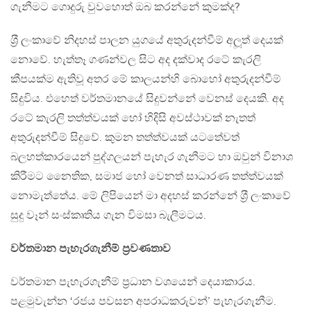
ගැනීමට ගොදුරු වුවහොත් ඔබ කරන්නේ කුමක්ද?
ශ‍්‍රී ලංකාවේ නිදහස් පාලන යුගයේ අතුරුදන්වීම් අලූත් දෙයක්
නොවේ. හැත්තෑ ගණන්වල සිට අද දක්වාද රටේ කැරලි
කීපයක්ම ඇතිවූ අතර මේ කාලයන්හි බොහෝ අතුරුදන්වීම්
සිදුවිය. එහෙත් වර්තමානයේ සිදුවන්නේ වෙනස් දෙයකි. අද
රටේ කැරලි තත්ත්වයක් හෝ හිදිසි අවස්ථාවක් නැතත්
අතුරුදන්වීම් සිදුවේ. කුමන තත්ත්වයක් යටතේවත්
බලහත්කාරයෙන් පුද්ගලයන් පැහැර ගැනීමට හා ඔවුන් විනාශ
කිරීමට නෛතික, සමාජ හෝ වෙනත් සාධාරණ තත්ත්වයක්
නොමැත්තේය. මේ ලිපියෙන් මා අදහස් කරන්නේ ශ‍්‍රී ලංකාවේ
සුදු වෑන් සංස්කෘතිය ගැන විමසා බැලීමටය.
වර්තමාන පැහැරගැනීම් ප‍්‍රවණතාව
වර්තමාන පැහැරගැනීම් ප‍්‍රධාන වශයෙන් දෙයාකාරය.
පළමුවැන්න ‘රජය පවසන අපරාධකරුවන්’ පැහැරගැනීම.