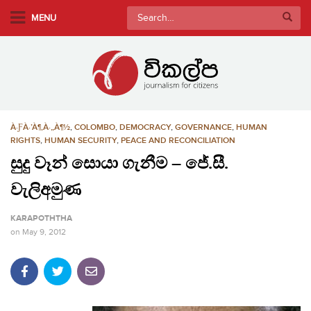
S
Search
MENU
k
for:
i
p
t
o
m
À·ƑÀ·’À¶‚À·„À¶½
,
COLOMBO
,
DEMOCRACY
,
GOVERNANCE
,
HUMAN
a
RIGHTS
,
HUMAN SECURITY
,
PEACE AND RECONCILIATION
i
සුදු වෑන් සොයා ගැනීම – ජේ.සී.
n
c
වැලිඅමුණ
o
n
KARAPOTHTHA
t
on
May 9, 2012
e
n
t