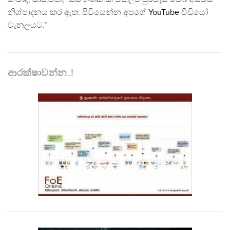
නිශ්පාදනය කර ඇත. පිවිසෙන්න අපගේ
YouTube
වීඩියෝ
චැනලයට."
ආරක්ෂාවන්න..!