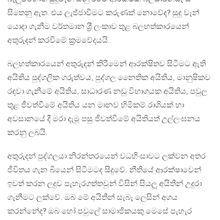
සිතෙනු ඇත. එය ලැජ්ජාවීමට කරුණක් නොවේද? සුදු වෑන්
යොදා ගැනීම වර්තමාන ශ‍්‍රී ලංකාව තුළ බලහත්කාරයෙන්
අතුරුදන් කරවීමේ ක‍්‍රමවේදයයි.
බලහත්කාරයෙන් අතුරුදන් කිරීමෙන් ආරක්ෂිතව සිටීමට ඇති
අයිතිය පුද්ගලික ගරුත්වය, පුද්ගල නෛතික අයිතිය, මානුෂිකව
රඳවා ගැනීමේ අයිතිය, සාධාරණ නඩු විභාගයක අයිතිය, පවුල
තුළ ජීවත්වීමේ අයිතිය යන මානව හිමිකම් රාශියක් හා
අවසානයේ දී මරා දැමූ පසු ජීවත්වීමේ අයිතියත් උල්ලංඝනය
කරනු ලබයි.
අතුරුදන් පුද්ගලයා නිරන්තරයෙන් වධහිංසාවට ලක්වන අතර
ජීවිතය ගැන බියෙන් සිටීමටද සිදුවේ. නීතියේ ආරක්ෂාවෙන්
ඉවත් කරන ලදුව පැහැරගත්තවුන් විසින් සියලූ අයිතීන් උදුරා
ගැනීමට ලක්වේ. ඔබ මේ අයිතීන් සැබෑ ලෙසින් අගය
කරන්නේද? ඔබ හෝ පවුලේ සාමාජිකයකු මෙසේ පැහැර