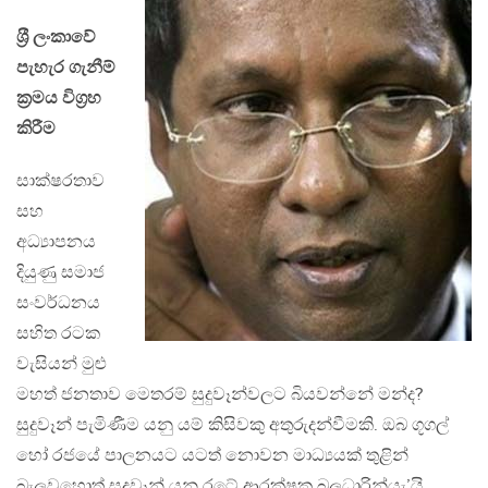
ශ‍්‍රී ලංකාවේ
පැහැර ගැනීම්
ක‍්‍රමය විග‍්‍රහ
කිරීම
සාක්ෂරතාව
සහ
අධ්‍යාපනය
දියුණු සමාජ
සංවර්ධනය
සහිත රටක
වැසියන් මුළු
මහත් ජනතාව මෙතරම් සුදුවෑන්වලට බියවන්නේ මන්ද?
සුදුවෑන් පැමිණීම යනු යම් කිසිවකු අතුරුදන්වීමකි. ඔබ ගූගල්
හෝ රජයේ පාලනයට යටත් නොවන මාධ්‍යයක් තුළින්
බැලූවහොත් සුදුවෑන් යනු රටේ ආරක්ෂක බලධාරින්යැ’යි