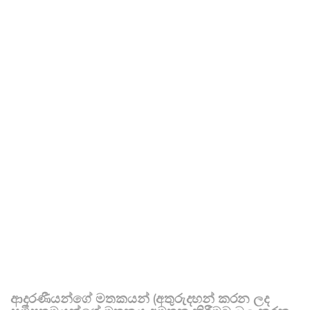
ආදරණීයන්ගේ මතකයන් (අතුරුදහන් කරන ලද