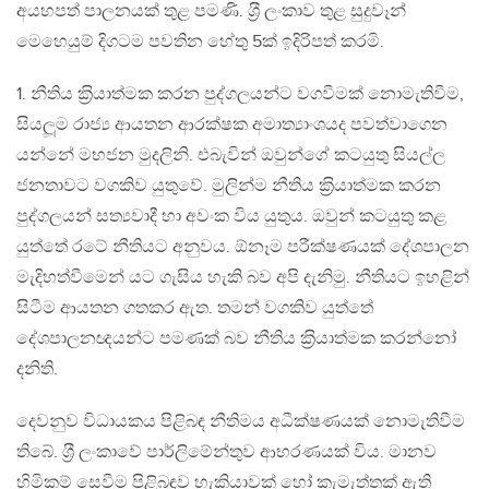
අයහපත් පාලනයක් තුළ පමණි. ශ‍්‍රී ලංකාව තුළ සුදුවෑන්
මෙහෙයුම් දිගටම පවතින හේතු 5ක් ඉදිරිපත් කරමි.
1. නීතිය ක‍්‍රියාත්මක කරන පුද්ගලයන්ට වගවීමක් නොමැතිවීම,
සියලූම රාජ්‍ය ආයතන ආරක්ෂක අමාත්‍යාංශයද පවත්වාගෙන
යන්නේ මහජන මුදලිනි. එබැවින් ඔවුන්ගේ කටයුතු සියල්ල
ජනතාවට වගකිව යුතුවේ. මුලින්ම නීතිය ක‍්‍රියාත්මක කරන
පුද්ගලයන් සත්‍යවාදී හා අවංක විය යුතුය. ඔවුන් කටයුතු කළ
යුත්තේ රටේ නීතියට අනුවය. ඕනෑම පරීක්ෂණයක් දේශපාලන
මැදිහත්වීමෙන් යට ගැසිය හැකි බව අපි දැනිමු. නීතියට ඉහළින්
සිටීම ආයතන ගතකර ඇත. තමන් වගකිව යුත්තේ
දේශපාලනඥයන්ට පමණක් බව නීතිය ක‍්‍රියාත්මක කරන්නෝ
දනිති.
දෙවනුව විධායකය පිළිබඳ නීතිමය අධීක්ෂණයක් නොමැතිවීම
තිබේ. ශ‍්‍රී ලංකාවේ පාර්ලිමේන්තුව ආභරණයක් විය. මානව
හිමිකම් සෙවීම පිළිබඳව හැකියාවක් හෝ කැමැත්තක් ඇති