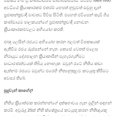
පක්ෂය නම් වු කණ්ඩායමේ සාමාජිකයෝය. ජවිපෙ 1989-1990
අවධියේ ක‍්‍රියාකාරකම් එතරම් යහපත් නුවූවත් ඔවුහු දැන්
ප‍්‍රජාතන්ත‍්‍රවාදී මාවතට පිවිස සිටිති. එහෙත් ජවිපෙන් කැඞී ගිය
කණ්ඩායම පාලකයන්ගේ ප‍්‍රජාතන්ත‍්‍රවාදී නොවන
ක‍්‍රියාකාරකම්වලට අභියෝග කරති.
එබඳු ලෙසින් රජයට අභියෝග කරන බලවත් විපකෂයක්
ඇතිවීම රජය රුස්සන්නේ නැත. කෙසේ වෙතත් එලෙස
නිරායුධ දේශපාලන ක‍්‍රියාකාරීන් පැහැරගැනීමට
සාධාරණත්වයක් තිබිය නොහැක. ඔවුන් රටේ නීතිය කඩා
ඇත්නම් රජයට ඔවුන්ට එරෙහි නීත්‍යනුකූලව කටයුතු කිරීමට
අවසර තිබේ.
සුදුවෑන් කාගේද?
නීතිය ක‍්‍රියාත්මක කරන්නන්ගේ දක්ෂභාවය ගැන මුලින් සඳහන්
කරමි. අවුරුදු 25ක් නීති ක්ෂේත‍්‍රයේ කටයුතු කරන නීතිඥයකු