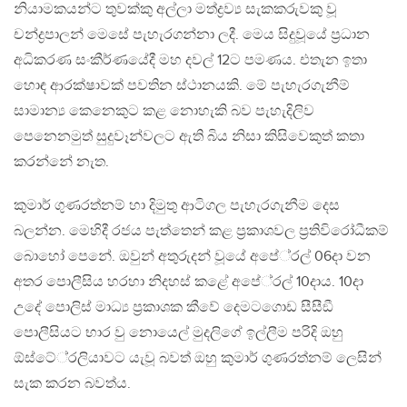
නියාමකයන්ට තුවක්කු අල්ලා මත්ද්‍රව්‍ය සැකකරුවකු වූ
චන්ද්‍රපාලන් මෙසේ පැහැරගන්නා ලදී. මෙය සිදුවූයේ ප‍්‍රධාන
අධිකරණ සංකීර්ණයේදී මහ දවල් 12ට පමණය. එතැන ඉතා
හොඳ ආරක්ෂාවක් පවතින ස්ථානයකි. මේ පැහැරගැනීම්
සාමාන්‍ය කෙනෙකුට කළ නොහැකි බව පැහැදිලිව
පෙනෙනමුත් සුදුවෑන්වලට ඇති බිය නිසා කිසිවෙකුත් කතා
කරන්නේ නැත.
කුමාර් ගුණරත්නම් හා දිමුතු ආටිගල පැහැරගැනීම දෙස
බලන්න. මෙහිදී රජය පැත්තෙන් කළ ප‍්‍රකාශවල ප‍්‍රතිවිරෝධීකම්
බොහෝ පෙනේ. ඔවුන් අතුරුදන් වූයේ අපේ‍්‍රල් 06දා වන
අතර පොලීසිය හරහා නිදහස් කළේ අපේ‍්‍රල් 10දාය. 10දා
උදේ පොලිස් මාධ්‍ය ප‍්‍රකාශක කීවේ දෙමටගොඩ සීසීඞී
පොලීසියට භාර වු නොයෙල් මුදලිගේ ඉල්ලීම පරිදි ඔහු
ඕස්ටේ‍්‍රලියාවට යැවූ බවත් ඔහු කුමාර් ගුණරත්නම් ලෙසින්
සැක කරන බවත්ය.