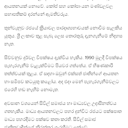
ආයතනයක් නොවේ. කෝප් සහ කෝපා යන මණ්ඩලවල
සභාපතිකම් දරන්නේ ඇමතිවරුය.
තුන්වැනුව රජයේ ක‍්‍රියාවල පාරදෘශ්‍යභාවයක් නොවීම සැලකිය
යුතුය. ශ‍්‍රී ලංකාව තුළ සැබෑ ලෙස තොරතුරු දැනගැනීමේ නිදහස
නැත.
සිව්වනුව දුර්වල විපක්ෂය දැක්විය හැකිය. 1990 මුලදී විපක්ෂය
පැහැරගැනීම් වැළැක්වීමට පියවර ගත්තේය. ඒ භීෂණකාරී
තත්ත්වයක් තුළය. ඒ සඳහා ඔවුන් එක්සත් ජාතීන්ගේ ආයතන
හා සමීපව කටයුතු කළෝය. අද එදා මෙන් පැහැරගැනීම්වලට
එරෙහි හඬ නැඟීම් නොමැත.
අවසාන වශයෙන් සිවිල් සමාජය හා මාධ්‍යවල උදාසීනත්වය
ගතහැකිය. මාධ්‍ය ආයතනවලට පහර දුන්විට රජයට පක්ෂපාත
මාධ්‍ය පහරදීමට පක්ෂව කතා කරති. සිවිල් සමාජ
ජාතිකවාදීන්ගේ නිරන්තර ගැරහීමට ලක්වේ.