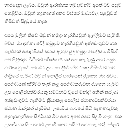
භාරදෙනු ලැබීය. ඔවුන් ආරක්ෂක හමුදාවන්ට අයත් බව පසුව
හෙළිවිය. ඔවුන් හඳුනාගත් අතර විස්තර මාධ්‍යවල පළවුවත්
කිසිවක් සිදුවූයේ නැත.
රජය මුලින් කීවේ ඔවුන් හමුදා හැරගියවුන් ඇල්ලීමට පැමිණි
බවය. මා දන්නා පරිදි හමුදාව හැරගියවුන් අත්අඩංගුවට ගත
හැක්කේ පොලීසියේ සහය ඇතුව යුද හමුදා පොලීසය විසිනි.
මේ පිළිබඳව විධිමත් පරීක්ෂණයක් නොකැරුණු අතර පසුව
වාර්තා වූයේ ජ්‍යෙෂ්ඨ උප පොලිස්පතිවරයකු විසින් මධ්‍යම
රාත‍්‍රියේ පැමිණ ඔවුන් පොලිස් භාරයෙන් රැුගෙන ගිය බවය.
අපරාධයක් කිරීමට තැත් කළ අපරාධකරුවන් රැගෙන යෑමට
උප පොලිස්පතිවරයකු සම්බන්ධ වූයේ මන්ද? අනික් කරුණ
අත්අඩංගුවට ගැනීමට ක‍්‍රියාකළ පොලිස් ස්ථානාධිපතිවරයා
ස්ථාන මාරුකර යැවීමය. උසාවිය භාරයේ සිටි සැකකරුවකු
පැහැරගැනීමේ සිද්ධියක් මීට පෙර අපේ රටේ සිදු වී නැත. එක
උසාවියක සිට තවත් උසාවියකට පයින් ගෙනයෑමේදී ජේලර්