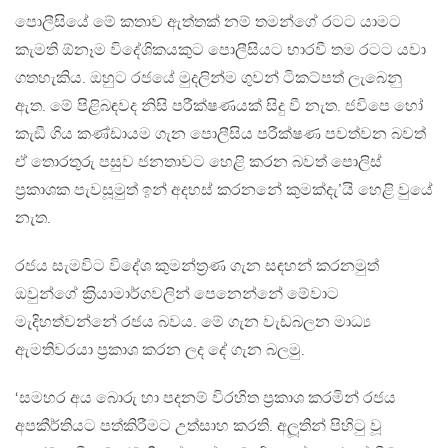
පොලීසියේ මේ කතාව ඇත්තක් නම් තමන්ගේ රටට යාමට
කැමති ඕනෑම විදේශිකයකුට පොලීසියට භාරවී තම රටට යවා
ගතහැකිය. ඔහුට රජයේ මුදලින්ම ගුවන් ටිකට්පත් ලැබෙනු
ඇත. මේ පිළිබඳවද නිසි පරීක්ෂණයක් සිදු වී නැත. ජවිපෙ හෝ
කැඞී ගිය කණ්ඩායම ගැන පොලීසිය පරීක්ෂණ පවත්වන බවත්
ඒ තොරතුරු පසුව ජනතාවට හෙළි කරන බවත් පොලිස්
ප‍්‍රකාශක පැවසූමුත් ඉන් අදහස් කරනනේ කුමක්දැ’යි හෙළි වුයේ
නැත.
රජය සැමවිට විදේශ කුමන්ත‍්‍රණ ගැන සඳහන් කරනමුත්
ඔවුන්ගේ ක‍්‍රියාමාර්ගවලින් පෙනෙන්නේ මේවාට
මැදිහත්වන්නේ රජය බවය. මේ ගැන වැඩබලන මාධ්‍ය
ඇමතිවරයා ප‍්‍රකාශ කරන ලද දේ ගැන බලමු.
‘සමහර අය බොරු හා පදනම් විරහිත ප‍්‍රකාශ කරමින් රජය
අපකීර්තියට පත්කිරීමට උත්සාහ කරති. අලූතින් පිහිටු වූ