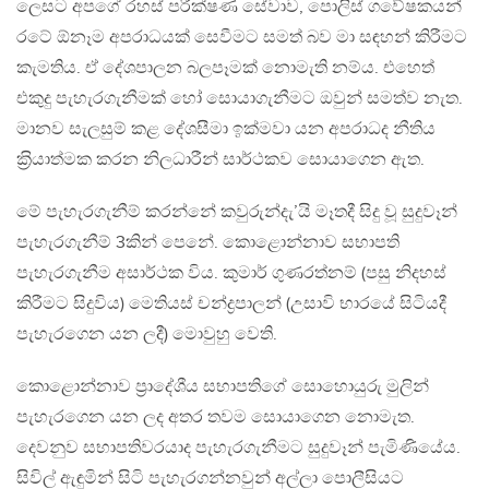
ලෙසට අපගේ රහස් පරීක්ෂණ සේවාව, පොලිස් ගවේෂකයන්
රටේ ඕනෑම අපරාධයක් සෙවීමට සමත් බව මා සඳහන් කිරීමට
කැමතිය. ඒ දේශපාලන බලපෑමක් නොමැති නම්ය. එහෙත්
එකුදු පැහැරගැනීමක් හෝ සොයාගැනීමට ඔවුන් සමත්ව නැත.
මානව සැලසුම් කළ දේශසීමා ඉක්මවා යන අපරාධද නීතිය
ක‍්‍රියාත්මක කරන නිලධාරීන් සාර්ථකව සොයාගෙන ඇත.
මේ පැහැරගැනීම් කරන්නේ කවුරුන්දැ’යි මෑතදී සිදු වූ සුදුවෑන්
පැහැරගැනීම් 3කින් පෙනේ. කොළොන්නාව සභාපති
පැහැරගැනීම අසාර්ථක විය. කුමාර් ගුණරත්නම් (පසු නිදහස්
කිරීමට සිදුවිය) මෙතියස් චන්ද්‍රපාලන් (උසාවි භාරයේ සිටියදී
පැහැරගෙන යන ලදී) මොවුහු වෙති.
කොළොන්නාව ප‍්‍රාදේශීය සභාපතිගේ සොහොයුරු මුලින්
පැහැරගෙන යන ලද අතර තවම සොයාගෙන නොමැත.
දෙවනුව සභාපතිවරයාද පැහැරගැනීමට සුදුවෑන් පැමිණියේය.
සිවිල් ඇඳුමින් සිටි පැහැරගන්නවුන් අල්ලා පොලීසියට