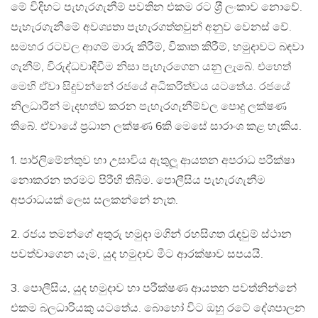
මේ විදිහට පැහැරගැනීම් පවතින එකම රට ශ‍්‍රී ලංකාව නොවේ.
පැහැරගැනීමේ අවශ්‍යතා පැහැරගත්තවුන් අනුව වෙනස් වේ.
සමහර රටවල ආගම් මාරු කිරීම්, විකෘත කිරීම්, හමුදාවට බඳවා
ගැනීම්, විරුද්ධවාදීවීම නිසා පැහැරගෙන යනු ලැබේ. එහෙත්
මෙහි ඒවා සිදුවන්නේ රජයේ අධිකරිත්වය යටතේය. රජයේ
නිලධාරීන් මැදහත්ව කරන පැහැරගැනීම්වල පොදු ලක්ෂණ
තිබේ. ඒවායේ ප‍්‍රධාන ලක්ෂණ 6කි මෙසේ සාරාංශ කළ හැකිය.
1. පාර්ලිමේන්තුව හා උසාවිය ඇතුලූ ආයතන අපරාධ පරීක්ෂා
නොකරන තරමට පිරීහි තිබීම. පොලීසිය පැහැරගැනීම
අපරාධයක් ලෙස සලකන්නේ නැත.
2. රජය තමන්ගේ අතුරු හමුදා මගින් රහසිගත රැඳවුම් ස්ථාන
පවත්වාගෙන යෑම, යුද හමුදාව මීට ආරක්ෂාව සපයයි.
3. පොලීසිය, යුද හමුදාව හා පරීක්ෂණ ආයතන පවත්නින්නේ
එකම බලධාරියකු යටතේය. බොහෝ විට ඔහු රටේ දේශපාලන