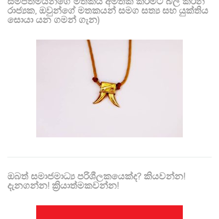
සමීපතමයන්ගේ මතකය අමතක කිරීමට බල කරන
රාජ්‍යක, ඔවුන්ගේ මතකයන් සමග සත්‍ය සහ යුක්තිය
සොයා යන ගමන් ගැන)
ඔබත් සමාජමාධ්‍ය පරිශීලකයෙක්ද? කියවන්න!
දැනගන්න! ක්‍රියාත්මකවන්න!