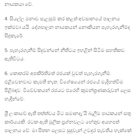
නායකයා වේ.
4. සියල්ල මනාව සැලසුම් කර කළත් අවසානයේ පාලනය
ඉක්මවා යයි. දේශපාලන නායකයන් නොකියන පැහැරගැනීම්ද
සිදුකැරේ.
5. පැහැරගැනීම් සිදුවන්නේ නීතිටය ඉහළින් සිටීම සහතිකව
ඇතිවිටය.
6. කොතරම් අපකිර්තිමත් රජයක් වුවත් පැහැරගැනීම්
එළිවෙනවාට කැමති නැත. විශේෂයෙන් රජයේ මැදිහත්වීම
පිළිබඳව. විවේචකයන් රජයට එරෙහි කුමන්ත‍්‍රණකරුවන් ලෙස
හැඳින්වේ.
ශ‍්‍රී ලංකාවේ ඇති තත්ත්වය මීට සමානදැ’යි බැලීම පාඨකයන් සතු
කාර්යයකි. රටක ඇති මූලික ප‍්‍රශ්නවලට හේතුව අයහපත්
පාලනය වේ. මා සිතන ලෙසට සුදුවෑන් උවදුර පැවතිය හැක්කේ