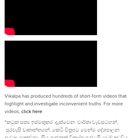
Vikalpa has produced hundreds of short-form videos that
highlight and investigate inconvenient truths. For more
videos,
click here
.
"කටුක සත්‍ය ඉස්මතුකර දැක්වෙන වාර්තා වැඩසටහන්,
පුරවැසි වෘතාන්තයන්, කෙටි චිත්‍රපට මෙන්ම දේශපාලන
සංවාද, සාකච්ඡා, සිය ගණනක් විකල්ප පුරවැසි වෙබ් අඩවිය