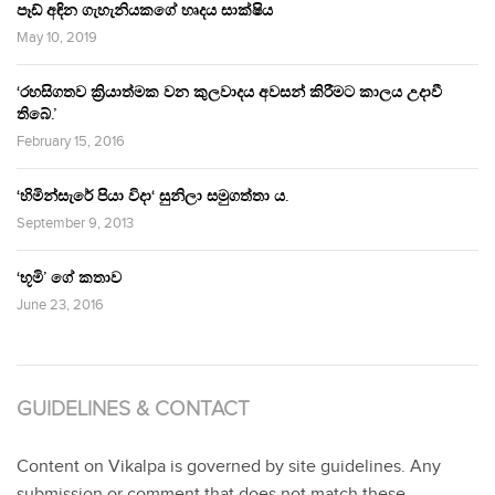
පෑඩ් අඳින ගැහැනියකගේ හෘදය සාක්ෂිය
May 10, 2019
‘රහසිගතව ක්‍රියාත්මක වන කුලවාදය අවසන් කිරීමට කාලය උදාවී
තිබේ.’
February 15, 2016
‘හිමින්සැරේ පියා විදා‘ සුනිලා සමුගත්තා ය.
September 9, 2013
‘භූමි’ ගේ කතාව
June 23, 2016
GUIDELINES & CONTACT
Content on Vikalpa is governed by site guidelines. Any
submission or comment that does not match these