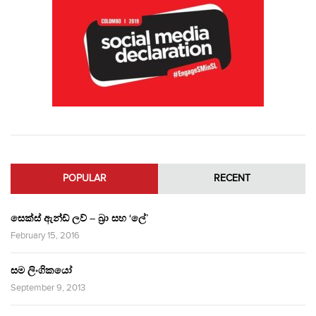
POPULAR
RECENT
සෙක්ස් ඇන්ඩ් ලව් – බ්‍රා සහ ‘ලේ’
February 15, 2016
සම ලිංගිකයෝ
September 9, 2013