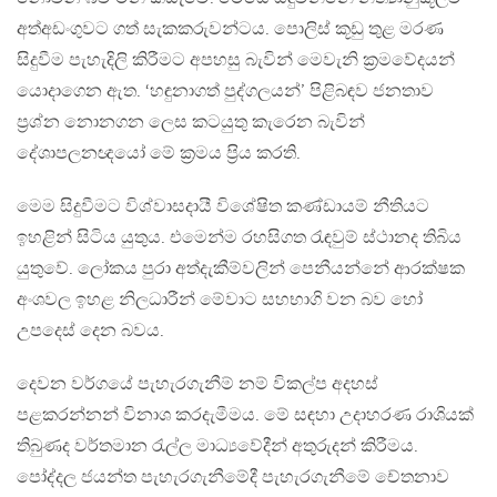
අත්අඩංගුවට ගත් සැකකරුවන්ටය. පොලිස් කූඩු තුළ මරණ
සිදුවීම පැහැදිලි කිරීමට අපහසු බැවින් මෙවැනි ක‍්‍රමවේදයන්
යොදාගෙන ඇත. ‘හඳුනාගත් පුද්ගලයන්’ පිළිබඳව ජනතාව
ප‍්‍රශ්න නොනගන ලෙස කටයුතු කැරෙන බැවින්
දේශාපලනඥයෝ මේ ක‍්‍රමය ප‍්‍රිය කරති.
මෙම සිදුවීමට විශ්වාසදායී විශේෂිත කණ්ඩායම් නීතියට
ඉහළින් සිටිය යුතුය. එමෙන්ම රහසිගත රැඳවුම් ස්ථානද තිබිය
යුතුවේ. ලෝකය පුරා අත්දැකීම්වලින් පෙනීයන්නේ ආරක්ෂක
අංශවල ඉහළ නිලධාරීන් මේවාට සහභාගි වන බව හෝ
උපදෙස් දෙන බවය.
දෙවන වර්ගයේ පැහැරගැනීම් නම් විකල්ප අදහස්
පළකරන්නන් විනාශ කරදැමීමය. මේ සඳහා උදාහරණ රාශියක්
තිබුණද වර්තමාන රැල්ල මාධ්‍යවේදීන් අතුරුදන් කිරීමය.
පෝද්දල ජයන්ත පැහැරගැනීමේදී පැහැරගැනීමේ චේතනාව