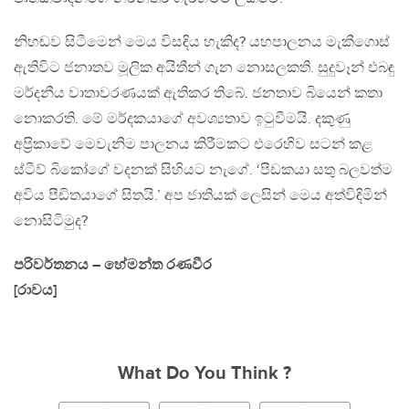
නිහඬව සිටීමෙන් මෙය විසඳිය හැකිද? යහපාලනය මැකීගොස්
ඇතිවිට ජනාතව මූලික අයිතීන් ගැන නොසලකති. සුදුවෑන් එබඳු
මර්දනීය වාතාවරණයක් ඇතිකර තිබේ. ජනතාව බියෙන් කතා
නොකරති. මේ මර්දකයාගේ අවශ්‍යතාව ඉටුවීමයි. දකුණු
අප‍්‍රිකාවේ මෙවැනිම පාලනය කිරීමකට එරෙහිව සටන් කළ
ස්ටීව් බිකෝගේ වදනක් සිහියට නැගේ. ‘පීඩකයා සතු බලවත්ම
අවිය පීඩිතයාගේ සිතයි.’ අප ජාතියක් ලෙසින් මෙය අත්විඳිමින්
නොසිටිමුද?
පරිවර්තනය – හේමන්ත රණවීර
[රාවය]
What Do You Think ?