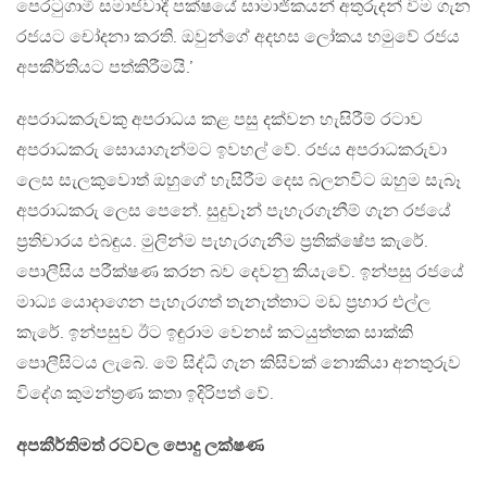
පෙරටුගාමී සමාජවාදී පක්ෂයේ සාමාජිකයන් අතුරුදන් වීම ගැන
රජයට චෝදනා කරති. ඔවුන්ගේ අදහස ලෝකය හමුවේ රජය
අපකීර්තියට පත්කිරීමයි.’
අපරාධකරුවකු අපරාධය කළ පසු දක්වන හැසිරීම් රටාව
අපරාධකරු සොයාගැන්මට ඉවහල් වේ. රජය අපරාධකරුවා
ලෙස සැලකුවොත් ඔහුගේ හැසිරීම දෙස බලනවිට ඔහුම සැබෑ
අපරාධකරු ලෙස පෙනේ. සුදුවෑන් පැහැරගැනීම් ගැන රජයේ
ප‍්‍රතිචාරය එබඳුය. මුලින්ම පැහැරගැනීම ප‍්‍රතික්ෂේප කැරේ.
පොලීසිය පරීක්ෂණ කරන බව දෙවනු කියැවේ. ඉන්පසු රජයේ
මාධ්‍ය යොදාගෙන පැහැරගත් තැනැත්තාට මඩ ප‍්‍රහාර එල්ල
කැරේ. ඉන්පසුව ඊට ඉඳුරාම වෙනස් කටයුත්තක සාක්කි
පොලීසිටය ලැබේ. මේ සිද්ධි ගැන කිසිවක් නොකියා අනතුරුව
විදේශ කුමන්ත‍්‍රණ කතා ඉදිරිපත් වේ.
අපකීර්තිමත් රටවල පොදු ලක්ෂණ