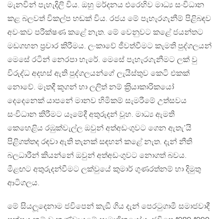
මැනවින් පැහැදිලි විය. ඔහු මර්දනය එරෙහිව මාධ්‍ය සංවිධාන
කළ බලවත් විකල්ප හඬක් විය. රජය මේ පැහැරගැනීම් පිළිබඳව
අවංකව පරීක්ෂණ කළේ නැත. මේ වෙනුවට කළේ ජයන්තට
මඩගහන ප‍්‍රචාර කිරීමය. ලංකාවේ ජීවත්වීමට කැමති පුද්ගලයන්
මෙසේ රටින් නෙරපා හැරේ. මෙසේ පැහැරගැනීමට ලක් වු
විරුද්ධ අදහස් ඇති පුද්ගලයන්ගේ ලැයිස්තුව කෙටි එකක්
නොවේ. මෑතදී කූගන් හා ලලිත් නම් ක‍්‍රියාකාරිකයෝ
දෙදෙනෙක් යාපනේ මානව හිමිකම් සැමරීමේ උත්සවය
සංවිධාන කිරීමට යෑමේදී අතුරුදන් වූහ. මාධ්‍ය ඇමති
කෙහෙළිය රඹුක්වැල්ල ඔවුන් අත්අඩංගුවට ගෙන ඇතැ’යි
පිළිගත්තද රඳවා ඇති තැනක් සඳහන් කළේ නැත. දැන් නීති
බලධාරීන් කියන්නේ ඔවුන් අත්අඩංගුවට නොගත් බවය.
මීළඟට අතුරුදන්වීමට ලක්වුයේ කුමාර් ගුණරත්නම් හා දිමුතු
ආටිගලය.
මේ සියලූදෙනාම ජවිපෙන් කැඞී ගිය දැන් පෙරටුගාමී සමාජවාදී