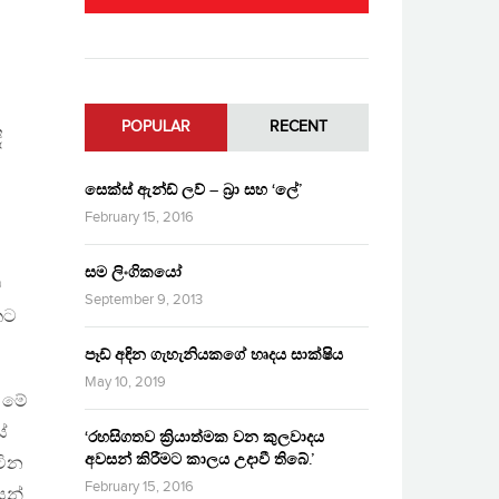
POPULAR
RECENT
ී
සෙක්ස් ඇන්ඩ් ලව් – බ්‍රා සහ ‘ලේ’
February 15, 2016
සම ලිංගිකයෝ
ව
September 9, 2013
කට
පෑඩ් අඳින ගැහැනියකගේ හෘදය සාක්ෂිය
May 10, 2019
ර මේ
ේ
‘රහසිගතව ක්‍රියාත්මක වන කුලවාදය
අවසන් කිරීමට කාලය උදාවී තිබේ.’
ටින
February 15, 2016
ෙන්