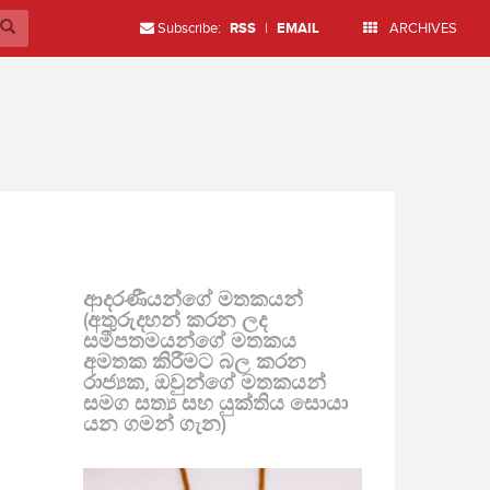
Subscribe:
RSS
|
EMAIL
ARCHIVES
ආදරණීයන්ගේ මතකයන්
(අතුරුදහන් කරන ලද
සමීපතමයන්ගේ මතකය
අමතක කිරීමට බල කරන
රාජ්‍යක, ඔවුන්ගේ මතකයන්
සමග සත්‍ය සහ යුක්තිය සොයා
යන ගමන් ගැන)