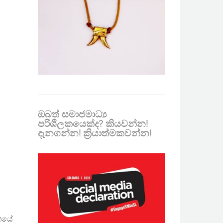
ඔබත් සමාජමාධ්‍ය
පරිශීලකයෙක්ද? කියවන්න!
දැනගන්න! ක්‍රියාත්මකවන්න!
ේශයේ