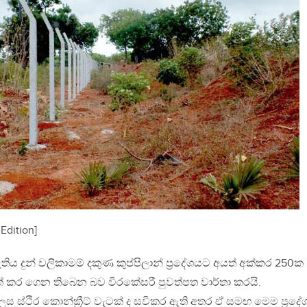
 Edition]
තිය දුන් වලිකාමම් දකුණ කුප්පිලාන් ප්‍රදේශයට අයත් අක්කර 250ක
්පත් කර ගෙන තිබෙන බව වීරකේසරී පුවත්පත වාර්තා කරයි.
ස්ථිර කොන්ක්‍රීට් වැටක් ද සවිකර ඇති අතර ඒ සමඟ මෙම ප්‍රද