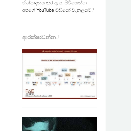
නිශ්පාදනය කර ඇත. පිවිසෙන්න
අපගේ
YouTube
වීඩියෝ චැනලයට."
ආරක්ෂාවන්න..!