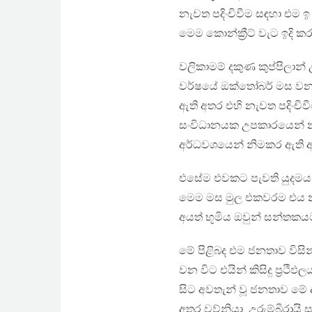
නැවත පදිංචිවීම සඳහා එම 
මෙම කොන්ක්‍රීට් වැට ඉදි ක
වලිකාමම් දකුණ කුප්පිලාන් 
වර්ෂයේ ඔක්තෝබර් මස වන ව
ඇති අතර එහි නැවත පදිංචිව
සංවිධානයක උපකාරයෙන් නැව
අර්ධවශයෙන් නිමකර ඇති අ
එසේම එවකට පැවති යුදමය අවශ
මෙම මස මුල එකවරම එය නව
අයත් භූමිය ඔවුන් සන්තකයට
මේ පිළිබද එම ජනතාව විසි
වන විට එයින් කිසිදු ප්‍රථ
සිට අවතැන් වූ ජනතාව මේ 
අතර වව්නියා, උරුම්බිරායි