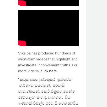
Vikalpa has produced hundreds of
short-form videos that highlight and
investigate inconvenient truths. For
more videos,
click here
.
"කටුක සත්‍ය ඉස්මතුකර දැක්වෙන
වාර්තා වැඩසටහන්, පුරවැසි
වෘතාන්තයන්, කෙටි චිත්‍රපට මෙන්ම
දේශපාලන සංවාද, සාකච්ඡා, සිය
ගණනක් විකල්ප පුරවැසි වෙබ් අඩවිය