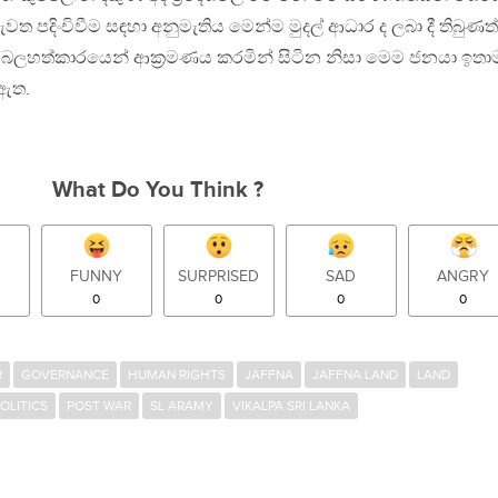
පදිංචිවීම සඳහා අනුමැතිය මෙන්ම මුදල් ආධාර ද ලබා දී තිබුණත්
ේශය බලහත්කාරයෙන් ආක්‍රමණය කරමින් සිටින නිසා මෙම ජනයා ඉතා
 ඇත.
What Do You Think ?
FUNNY
SURPRISED
SAD
ANGRY
0
0
0
0
R
GOVERNANCE
HUMAN RIGHTS
JAFFNA
JAFFNA LAND
LAND
OLITICS
POST WAR
SL ARAMY
VIKALPA SRI LANKA