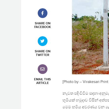
SHARE ON
FACEBOOK
SHARE ON
TWITTER
EMAIL THIS
[Photo by – Virakesari Print
ARTICLE
නැවත පදිංචිවීම සඳහා අනුමැ
භූමියක් හමුදාව විසින් අත
මෙම භූමිය අවරණය වන ලෙස 