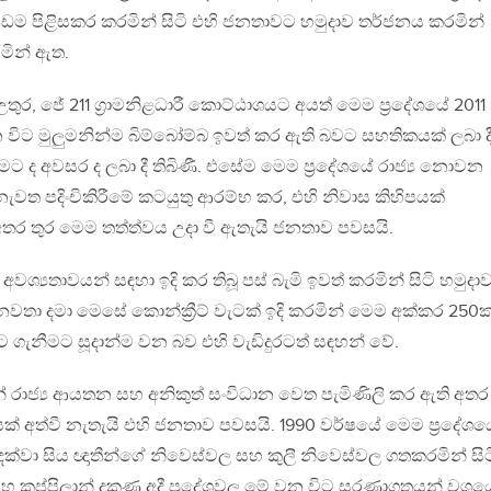
ඉ ඩම පිළිසකර කරමින් සිටි එහි ජනතාවට හමුදාව තර්ජනය කරමින්
රමින් ඇත.
උතුර, ජේ 211 ග්‍රාමනිළධාරී කොට්ඨාශයට අයත් මෙම ප්‍රදේශයේ 2011
ිට මුලුමනින්ම බිම්බෝම්බ ඉවත් කර ඇති බවට සහතිකයක් ලබා ද
ීමට ද අවසර ද ලබා දී තිබිණී. එසේම මෙම ප්‍රදේශයේ රාජ්‍ය නොවන
ත පදිංචිකිරීමේ කටයුතු ආරම්භ කර, එහි නිවාස කිහිපයක්
තර තුර මෙම තත්ත්වය උදා වී ඇතැයි ජනතාව පවසයි.
්‍යතාවයන් සඳහා ඉදි කර තිබූ පස් බැමි ඉවත් කරමින් සිටි හමුදා
තා දමා මෙසේ කොන්ක්‍රීට් වැටක් ඉදි කරමින් මෙම අක්කර 250
 ගැනීමට සූදාන්ම වන බව එහි වැඩිදුරටත් සඳහන් වේ.
න් රාජ්‍ය ආයතන සහ අනිකුත් සංවිධාන වෙත පැමිණිලි කර ඇති අත
ිඵලයක් අත්වී නැතැයි එහි ජනතාව පවසයි. 1990 වර්ෂයේ මෙම ප්‍රදේශය
දක්වා සිය ඥාතීන්ගේ නිවෙස්වල සහ කුලී නිවෙස්වල ගතකරමින් සි
 සහ කුප්පිලාන් දකුණ අදී ප්‍රදේශවල මේ වන විට සරණාගතයන් වශය