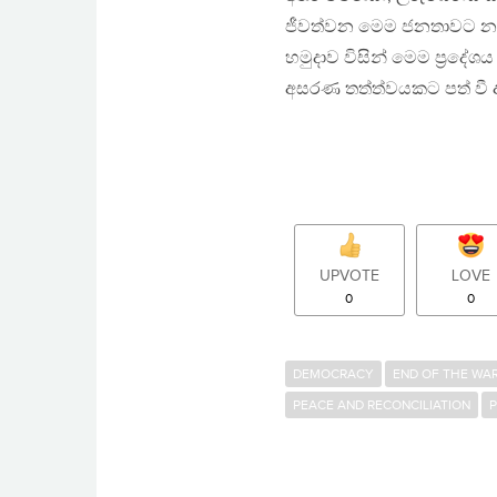
ජීවත්වන මෙම ජනතාවට නැවත 
හමුදාව විසින් මෙම ප්‍රද
අසරණ තත්ත්වයකට පත් වී
UPVOTE
LOVE
0
0
DEMOCRACY
END OF THE WA
PEACE AND RECONCILIATION
P