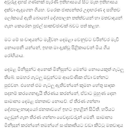
අවුරුදු දහස් ගණනක් පැරණි ඉතිහාසයේ සිට මෑත ඉතිහාසය
දක්වා ඇදගෙන ගියහ. වරෙක ජාත්‍යන්තර උදාහරණ ද සහිතව
ලෝකයේ ඇති බොහෝ දේශපාලන තත්ත්වයන් හා මතවාදයන්
ගැන කෙරෙන පුළුල් සාකච්ඡාවක් බවට පත් කළහ.
මට මේ සංවාදයන්ට මැදිවන දෙමළා වෙනුවට වරින්වර මැවී
නොපෙනී යන්නේ, ඉහත මා දැක්වූ පිළිකාවෙන් මිය ගිය
රෝගියාය.
දෙමළ මිනිසුන්ට අනෙක් මිනිසුන්ට මෙන්ම නොයෙකුත් ගැටලු
තිබේ. සමහර ගැටලු ඔවුන්ටම ආවේණික ඒවා වන්නට
පුළුවන. එහෙත් එම ගැටලු ඇතිවන්නේ කුමන හේතු සාදක
පදනම් කරගෙනදැයි තීරණය කරන්නේ, ඒවාට මුහුණ දෙන
සාමාන්‍ය දෙමළ ජනතාව නොවේ. ඒ තීරණ ගන්නා
දේශපාලනඥයෝ ජනතාවගේ ඉහට ඉහළින් සිටිති. හරියට
ලෙඩුන් ගැන තීරණ ගන්නා වෛද්‍යවරුන් මෙනි. සාමාන්‍ය
මිනිසුන් කරන්නේ තමන්ගේ සංස්කෘතියට වඩා කිට්ටු මතවාදය