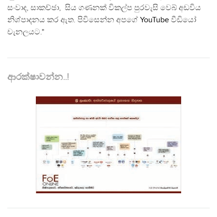
සංවාද, සාකච්ඡා, සිය ගණනක් විකල්ප පුරවැසි වෙබ් අඩවිය
නිශ්පාදනය කර ඇත. පිවිසෙන්න අපගේ
YouTube
වීඩියෝ
චැනලයට."
ආරක්ෂාවන්න..!