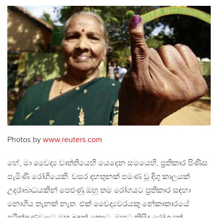
Photos by
www.reuters.com
හේ, මා වෛද්‍ය වෘත්තියෙහි යෙදෙන සමයෙහි, ප්‍රතිකාර පිණිස
පැමිණි රෝගියෙකි. වසර දහතුනක් පමණ වූ දිගු කාලයක්
උදරාබාධයකින් පෙළුණු ඔහු තම රෝගයට ප්‍රතිකාර සඳහා
නොගිය තැනක් නැත. එක් වෛද්‍යවරයකු නේකාකාරයේ
පරීක්ෂණවලට ඔහු බඳුන් කොට, ඔහුට කිසිදු රෝගයක්