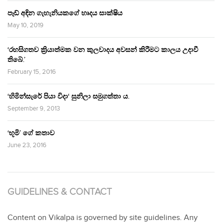
පෑඩ් අඳින ගැහැනියකගේ හෘදය සාක්ෂිය
May 10, 2019
‘රහසිගතව ක්‍රියාත්මක වන කුලවාදය අවසන් කිරීමට කාලය උදාවී
තිබේ.’
February 15, 2016
‘හිමින්සැරේ පියා විදා‘ සුනිලා සමුගත්තා ය.
September 9, 2013
‘භූමි’ ගේ කතාව
June 23, 2016
GUIDELINES & CONTACT
Content on Vikalpa is governed by site guidelines. Any