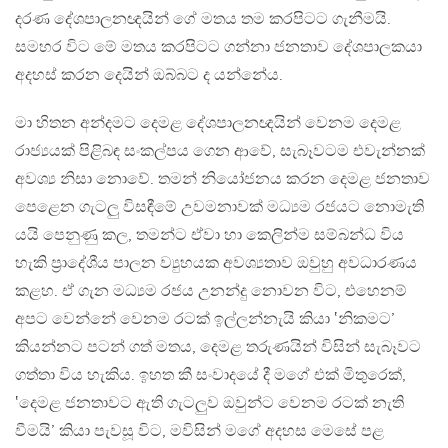
දරණ දේශපාලනඥයින් ගේ මතය තම කරපිටට ගැනීමයි.
සමහර විට මේ මතය කරපිටට ගන්නා ජනතාව දේශපාලකයා
අදහස් කරන දෙයින් ඔබ්බට ද යන්නේය.
මා හිතන අන්දමට දෙමළ දේශපාලනඥයින් වෙනම දෙමළ
රාජ්‍යයක් පිළිබඳ සංකල්පය ගෙන ආවේ, සැබෑවටම එවැන්නක්
අවශ්‍ය නිසා නොවේ. තමන් නියෝජනය කරන දෙමළ ජනතාව
පෙළෙන ගැටලු විසඳීමේ උවමනාවක් මධ්‍යම රජයට නොමැති
යයි පෙනුණු කල, තමන්ට ඒවා හා කෙලින්ම සම්බන්ධ විය
හැකි ප්‍රාදේශීය පාලන ව්‍යුහයක අවශ්‍යතාව ඔවුහු අවධාරණය
කළහ. ඒ ගැන මධ්‍යම රජය උනන්දු නොවන විට, එහෙනම්
අපට වෙන්නේ වෙනම රටක් ඉල්ලන්නැයි කියා ‛නිකමට’
කියන්නට පටන් ගත් මතය, දෙමළ තරුණයින් විසින් සැබෑවට
ගත්තා විය හැකිය. ඉහත කී සංවාදයේ දී මගේ එක් මිතුරෙක්,
‛දෙමළ ජනතාවට ඇති ගැටලුව ඔවුන්ට වෙනම රටක් නැති
වීමයි’ කියා පැවසූ විට, මවිසින් මගේ අදහස මෙසේ පළ