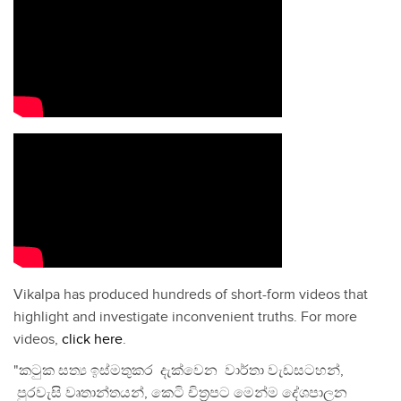
Vikalpa has produced hundreds of short-form videos that
highlight and investigate inconvenient truths. For more
videos,
click here
.
"කටුක සත්‍ය ඉස්මතුකර දැක්වෙන වාර්තා වැඩසටහන්,
පුරවැසි වෘතාන්තයන්, කෙටි චිත්‍රපට මෙන්ම දේශපාලන