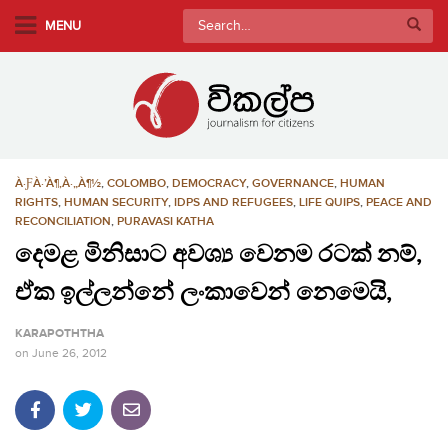
S
Search
MENU
k
for:
i
p
t
o
m
À·ƑÀ·’À¶‚À·„À¶½
,
COLOMBO
,
DEMOCRACY
,
GOVERNANCE
,
HUMAN
a
RIGHTS
,
HUMAN SECURITY
,
IDPS AND REFUGEES
,
LIFE QUIPS
,
PEACE AND
i
RECONCILIATION
,
PURAVASI KATHA
n
දෙමළ මිනිසාට අවශ්‍ය වෙනම රටක් නම්,
c
o
ඒක ඉල්ලන්නේ ලංකාවෙන් නෙමෙයි,
n
KARAPOTHTHA
t
on
June 26, 2012
e
n
t