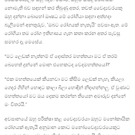
නොමැති බව සඳහන් කර තිබුණු අතර, තවත් වෛද්‍යවරයකු
ඔහු දන්නා බොහෝ ඖෂධ මේ රෝගියා සඳහා අත්හදා
බැලීමෙන් අනතුරුව, ‛ඔබට රෝගයක් නැතැයි’ පවසා ඇත. මේ
රෝගියා තම රෝග ඉතිහාසය ගැන කතා කරන අතර පැවසූ
සමහර දෑ මෙසේය.
“මට ලෙඩක් නැත්නම් ඒ දොස්තර මහත්තයා මට ඒ තරම්
බෙහෙත් දුන්නේ මොන එහෙකටද වෙදමහත්තයෝ?’
“එක මහත්තයෙක් කියනවා මට කිසිම ලෙඩක් නැහැ කියලා.
ගෙදර ගිහින් හොඳට කාලා බීලා හොඳින් නිදාගන්නලු. ඒ වුණාට
මහත්තයෝ මට ඔය දෙකම කරන්න තියෙන අමාරුව දන්නේ
මං විතරයි.”
අවසානයේ ඔහු පරීක්ෂා කළ වෛද්‍යවරයා ඔහුට මනෝකායික
රෝගයක් ඇතැයි අනුමාන කොට මනෝවෛද්‍යවරයෙකුට