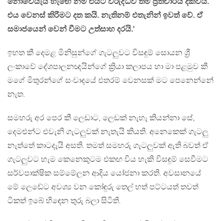
නොවේයැයි හැඟේ නම් එයට විරුද්ධව තම ප්‍රතිචාරය දක්වයි.
එය වෙනස් කිරීමට දත කයි. නැතිනම් එතැනින් ඉවත් වේ. ඒ
සමාජයෙන් වෙන් වීමට උත්සාහ දරයි.’
ඉහත කී දෙමළ මිනිසුන්ගේ ගැටලුවට විසඳුම් සොයන ශ්‍රී
ලංකාවේ දේශපාලනඥයින්ගේ ක්‍රියා කලාපය හා මා පළමුව කී
මගේ මිතුරන්ගේ සංවාදයේ එතරම් වෙනසක් මට පෙනෙන්නේ
නැත.
සමහරු අර පෙර කී ලෙඩාට, ලෙඩක් නැහැ කියන්නා සේ,
දෙමළුන්ට එවැනි ගැටලුවක් නැතැයි කියති. අනෙකෙක් ගැටලු
නැත්තේ කාටදැයි අසති. තමත් සමහරු ගැටලුවක් ඇති බවත් ඒ
ගැටලුවට හැම කෙනෙකුටම එකඟ විය හැකි විසඳුම් සෙවීමට
සර්වපාක්ෂික සම්මේලන ආදිය යෝජනා කරති. අවසානයේ
මේ ලෙඩේට අවශ්‍ය වන කෝඳුරු තෙල් හත් පට්ටයත් තවත්
ටිකත් ඉබේ හිඳෙන තුරු බලා සිටිති.