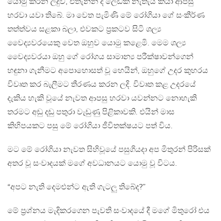
යොමු කරන ලදුව, එතැනින් ද ලෙඩක් නැතැයි කියා ආපසු
හරවා යවා තිබේ. මා වෙත පැමිණි මේ රෝගියා ගේ සංකීර්ණ
තත්ත්වය සළකා බලා, එවකට ප්‍රකටව සිටි ශල්‍ය
වෛද්‍යවරයෙකු වෙත ඔහුව යොමු කළෙමි. මෙම ශල්‍ය
වෛද්‍යවරයා ඔහු ගේ රෝගය සාමාන්‍ය පරීක්ෂාවන්ගෙන්
හඳුනා ගැනීමට අපොහොසත් වූ හෙයින්, ඔහුගේ උදර කුහරය
විවෘත කර බැලීමට තීරණය කරන ලදි. විවෘත කළ උදරයේ
දැකිය හැකි වූයේ නැවත ආපසු හරවා යවන්නට නොහැකි
තරමට අඬු දඬු පතුරා වැඩුණු පිළිකාවකි. එයින් මාස
කිහිපයකට පසු මේ රෝගියා ජීවිතක්ෂයට පත් විය.
මට මේ රෝගියා නැවත සිහිවූයේ පසුගියදා අප මිතුරන් පිරිසක්
අතර වූ සංවාදයක් මගේ අවධානයට යොමු වූ විටය.
“අපට නැති දෙමළුන්ට ඇති ගැටලු තිබේද?”
මේ ප්‍රශ්නය මැදිකරගෙන පැවති සංවාදයේ දී මගේ මිතුරෝ එය