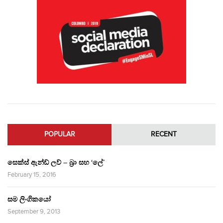
POPULAR
RECENT
සෙක්ස් ඇන්ඩ් ලව් – බ්‍රා සහ ‘ලේ’
February 15, 2016
සම ලිංගිකයෝ
September 9, 2013