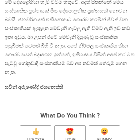
මේ දේශද්‍රෝහියා හැම විටම හිතුවේ, අදත් සිතන්නේ මෙය
සංස්කෘතික ප්‍රශ්නයක් මිස දේශපාලනික ප්‍රශ්නයක් නොවන
බවයි. ජනවර්ගයක් එකිනෙකාට ගෞරව කරමින් ජීවත් වන
සංස්කෘතියක් ඇතුළත මෙවැනි ගැටලු ඇති වීමට ඇති ඉඩ කඩ
ඉතා අඩුය. මා උපන් රටේ මෙවැනි දියුණු වූ සංස්කෘතික
පසුබිමක් තවමත් බිහි වී නැත. අපේ නිර්මල සංස්කෘතිය කියා
ගෞරවයෙන් බදාගෙන ඉන්නේ, ඉතිහාසය විසින් අපේ කර මත
පැටවූ ගෝත්‍රවාදී සංස්කෘතියම බව අප තවමත් තේරුම් ගෙන
නැත.
සචින් අරුණෝද් ජයනෙත්ති
What Do You Think ?