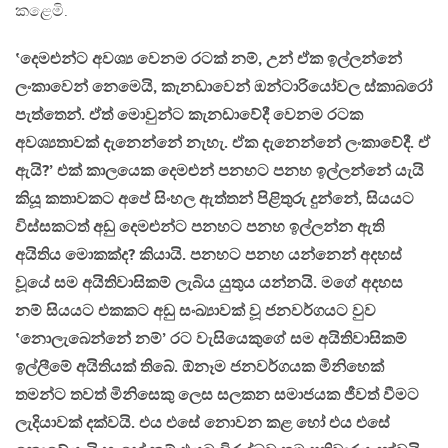
කළෙමි.
‛දෙමළුන්ට අවශ්‍ය වෙනම රටක් නම්, උන් ඒක ඉල්ලන්නේ
ලංකාවෙන් නෙමෙයි, කැනඩාවෙන් ඔන්ටාරියෝවල ස්කාබරෝ
පැත්තෙන්. ඒත් මොවුන්ට කැනඩාවේදී වෙනම රටක
අවශ්‍යතාවක් දැනෙන්නේ නැහැ. ඒක දැනෙන්නේ ලංකාවේදී. ඒ
ඇයි?’ එක් කාලයෙක දෙමළුන් පනහට පනහ ඉල්ලන්නේ යැයි
කියූ කතාවකට අපේ සිංහල ඇත්තන් පිළිතුරු දුන්නේ, සියයට
විස්සකටත් අඩු දෙමළුන්ට පනහට පනහ ඉල්ලන්න ඇති
අයිතිය මොකක්ද? කියායි. පනහට පනහ යන්නෙන් අදහස්
වූයේ සම අයිතිවාසිකම් ලැබිය යුතුය යන්නයි. මගේ අදහස
නම් සියයට එකකට අඩු සංඛ්‍යාවක් වූ ජනවර්ගයට වුව
‛නොලැබෙන්නේ නම්’ රට වැසියෙකුගේ සම අයිතිවාසිකම්
ඉල්ලීමේ අයිතියක් තිබේ. ඕනෑම ජනවර්ගයක මිනිහෙක්
තමන්ට තවත් මිනිසෙකු ලෙස සලකන සමාජයක ජීවත් වීමට
ලැදියාවක් දක්වයි. එය එසේ නොවන කළ හෝ එය එසේ