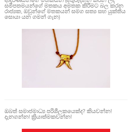
ආදරණීයන්ගේ මතකයන් (අතුරුදහන් කරන ලද
සමීපතමයන්ගේ මතකය අමතක කිරීමට බල කරන
රාජ්‍යක, ඔවුන්ගේ මතකයන් සමග සත්‍ය සහ යුක්තිය
සොයා යන ගමන් ගැන)
ඔබත් සමාජමාධ්‍ය පරිශීලකයෙක්ද? කියවන්න!
දැනගන්න! ක්‍රියාත්මකවන්න!