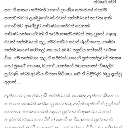
සිරකරුවෝ
සහ ඒ ඝාතන සම්බන්ධයෙන් ලාංකීය සමාජයේ එතරම්
සාකච්ඡාවට ලක්වුනේවත් එවන් තත්ත්වයන් නැවත ඇති
නොවීමට ආණ්ඩුව පාර්ශවයෙන්වත් වෙනත්
පාර්ශවයන්ගෙන්වත් ඒ තරම් සාකච්ඡාවක් මතු වුනේ නැහැ.
එවන් තත්ත්වයක් තුළ මේවනවිට තවත් රුදවියෙකු කෝමා
තත්ත්වයෙන් රෝහල් ගත කර බවට පසුගිය සතියේදී වාර්තා
විය. මේ තත්ත්වය තුළ ඒ සම්බන්ධයෙන් ප‍්‍රජාතන්ත‍්‍රවාදී ජනතා
පෙරමුණේ නායක, මනෝ ගනේෂන් මහතාගෙන් ‘විකල්ප’
පුරවැසි වෙබ් අඩවිය විමසා සිටියහ. මේ ඒ පිළිබදව ඔහු දැක්වූ
අදහස්..,
ඇත්තටම ඉතා දුර්වලයි තත්ත්වයක්. මොකද ඇත්තම කියනවා
නම් මම ඉතාමත් කණගාටු වෙනවා, අනිත් පැත්තකින් ලැජ්ජත්
වෙනවා. මේක තවමත් දෙමළ ප‍්‍රශ්නයක් ආකාරයට හෝ
නැත්නම් ඒකට එහා ගිහින් කොටි සංවිධානයේ ප‍්‍රශ්නයක්
ආකාරෙන් තමයි ලංකාවේ තුළ මේ ප‍්‍රශ්නය විවිධ අය දකින්නේ.