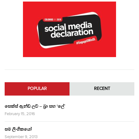
POPULAR
RECENT
සෙක්ස් ඇන්ඩ් ලව් – බ්‍රා සහ ‘ලේ’
February 15, 2016
සම ලිංගිකයෝ
September 9, 2013