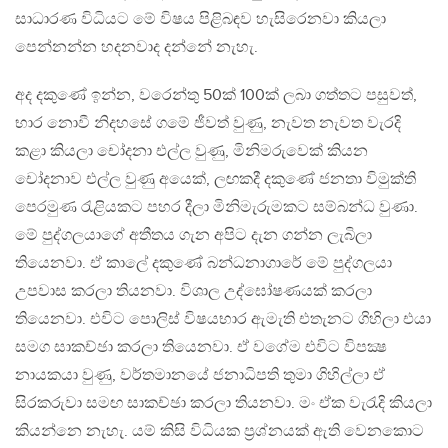
සාධාරණ විධියට මේ විෂය පිළිබඳව හැසිරෙනවා කියලා
පෙන්නන්න හදනවාද දන්නේ නැහැ.
අද දකුණේ ඉන්න, වරෙන්තු 50ක් 100ක් ලබා ගත්තට පසුවත්,
භාර නොවී නිදහසේ ගමේ ජීවත් වුණු, නැවත නැවත වැරදි
කළා කියලා චෝදනා එල්ල වුණු, මිනිමරුවෙක් කියන
චෝදනාව එල්ල වුණු අයෙක්, ලඟකදී දකුණේ ජනතා විමුක්ති
පෙරමුණ රැළියකට පහර දීලා මිනිමැරුමකට සම්බන්ධ වුණා.
මේ පුද්ගලයාගේ අතීතය ගැන අපිට දැන ගන්න ලැබිලා
තියෙනවා. ඒ කාලේ දකුණේ බන්ධනාගාරේ මේ පුද්ගලයා
උපවාස කරලා තියනවා. විශාල උද්ඝෝෂණයක් කරලා
තියෙනවා. එවිට පොලිස් විෂයභාර ඇමැති එතැනට ගිහිලා එයා
සමග සාකච්ඡා කරලා තියෙනවා. ඒ වගේම එවිට විපක්‍ෂ
නායකයා වුණු, වර්තමානයේ ජනාධිපති තුමා ගිහිල්ලා ඒ
සිරකරුවා සමඟ සාකච්ඡා කරලා තියනවා. මං ඒක වැරැදි කියලා
කියන්නෙ නැහැ. යම් කිසි විධියක ප‍්‍රශ්නයක් ඇති වෙනකොට