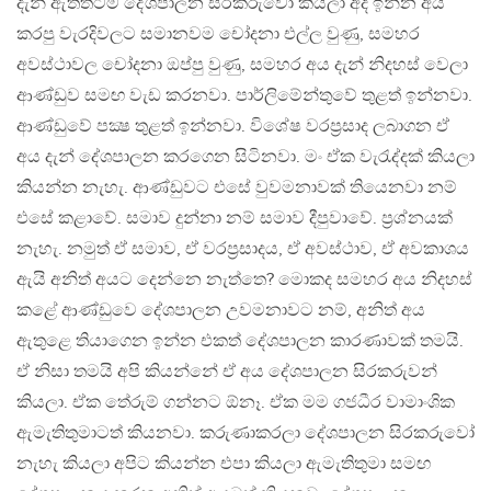
දැන් ඇත්තටම දේශපාලන සිරකරුවෝ කියලා අද ඉන්න අය
කරපු වැරදිවලට සමානවම චෝදනා එල්ල වුණු, සමහර
අවස්ථාවල චෝදනා ඔප්පු වුණු, සමහර අය දැන් නිදහස් වෙලා
ආණ්ඩුව සමඟ වැඩ කරනවා. පාර්ලිමේන්තුවේ තුළත් ඉන්නවා.
ආණ්ඩුවේ පක්‍ෂ තුළත් ඉන්නවා. විශේෂ වරප‍්‍රසාද ලබාගන ඒ
අය දැන් දේශපාලන කරගෙන සිටිනවා. මං ඒක වැරැද්දක් කියලා
කියන්න නැහැ. ආණ්ඩුවට එසේ වුවමනාවක් තියෙනවා නම්
එසේ කළාවේ. සමාව දුන්නා නම් සමාව දීපුවාවේ. ප‍්‍රශ්නයක්
නැහැ. නමුත් ඒ සමාව, ඒ වරප‍්‍රසාදය, ඒ අවස්ථාව, ඒ අවකාශය
ඇයි අනිත් අයට දෙන්නෙ නැත්තෙ? මොකද සමහර අය නිදහස්
කළේ ආණ්ඩුවෙ දේශපාලන උවමනාවට නම්, අනිත් අය
ඇතුළෙ තියාගෙන ඉන්න එකත් දේශපාලන කාරණාවක් තමයි.
ඒ නිසා තමයි අපි කියන්නේ ඒ අය දේශපාලන සිරකරුවන්
කියලා. ඒක තේරුම් ගන්නට ඕනෑ. ඒක මම ගජධීර වාමාංශික
ඇමැතිතුමාටත් කියනවා. කරුණාකරලා දේශපාලන සිරකරුවෝ
නැහැ කියලා අපිට කියන්න එපා කියලා ඇමැතිතුමා සමඟ