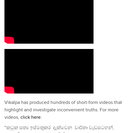
Vikalpa has produced hundreds of short-form videos that
highlight and investigate inconvenient truths. For more
videos,
click here
.
"කටුක සත්‍ය ඉස්මතුකර දැක්වෙන වාර්තා වැඩසටහන්,