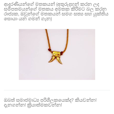
ආදරණීයන්ගේ මතකයන් (අතුරුදහන් කරන ලද
සමීපතමයන්ගේ මතකය අමතක කිරීමට බල කරන
රාජ්‍යක, ඔවුන්ගේ මතකයන් සමග සත්‍ය සහ යුක්තිය
සොයා යන ගමන් ගැන)
ඔබත් සමාජමාධ්‍ය පරිශීලකයෙක්ද? කියවන්න!
දැනගන්න! ක්‍රියාත්මකවන්න!