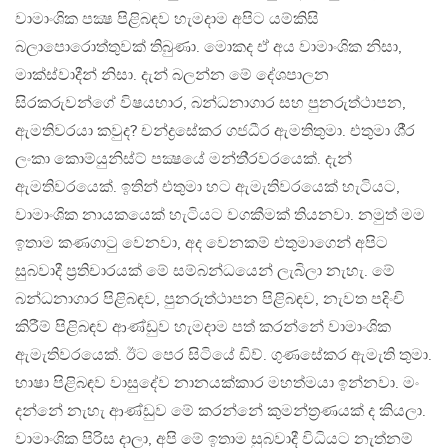
වාමාංශික පක්‍ෂ පිළිබඳව හැමදාම අපිට යම්කිසි
බලාපොරොත්තුවක් තිබුණා. මොකද ඒ අය වාමාංශික නිසා,
මාක්ස්වාදීන් නිසා. දැන් බලන්න මේ දේශපාලන
සිරකරුවන්ගේ විෂයභාර, බන්ධනාගාර සහ පුනරුත්ථාපන,
ඇමතිවරයා කවුද? චන්ද්‍රසේකර ගජධීර ඇමතිතුමා. එතුමා ශී‍්‍ර
ලංකා කොම්යුනිස්ට් පක්‍ෂයේ මන්ති‍්‍රවරයෙක්. දැන්
ඇමතිවරයෙක්. ඉතින් එතුමා හට ඇමැතිවරයෙක් හැටියට,
වාමාංශික නායකයෙක් හැටියට වගකීමක් තියනවා. නමුත් මම
ඉතාම කණගාටු වෙනවා, අද වෙනකම් එතුමාගෙන් අපිට
සුබවාදී ප‍්‍රතිචාරයක් මේ සම්බන්ධයෙන් ලැබිලා නැහැ. මේ
බන්ධනාගාර පිළිබඳව, පුනරුත්ථාපන පිළිබඳව, නැවත පදිංචි
කිරීම් පිළිබඳව ආණ්ඩුව හැමදාම පත් කරන්නේ වාමාංශික
ඇමැතිවරයෙක්. ඊට පෙර සිටියේ ඩිව්. ගුණසේකර ඇමැති තුමා.
භාෂා පිළිබඳව වාසුදේව නානයක්කාර මහත්මයා ඉන්නවා. මං
දන්නේ නැහැ ආණ්ඩුව මේ කරන්නේ කුමන්ත‍්‍රණයක් ද කියලා.
වාමාංශික පිරිස දාලා, අපි මේ ඉතාම සුබවාදී විධියට නැත්නම්