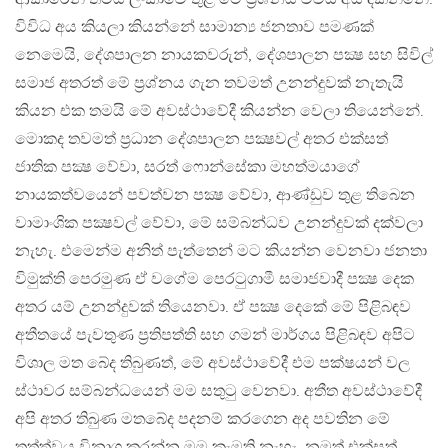
විවිධ අය කියලා කියන්නේ සාමාන්‍ය ජනතාව පමණක්
නෙමෙයි, දේශපාලන නායකවරුන්, දේශපාලන පක්‍ෂ සහ සිවිල්
සමාජ අතරත් මේ ප‍්‍රශ්නය ගැන තවමත් උනන්දුවක් නැතැයි
කියන එක තමයි මේ අවස්ථාවේදී කියන්න වෙලා තියෙන්නේ.
මොකද තවමත් ප‍්‍රධාන දේශපාලන පක්‍ෂවල් අතර එක්සත්
ජාතික පක්‍ෂ වේවා, සරත් ෆොන්සේකා මහත්මයාගේ
නායකත්වයෙන් පවත්වන පක්‍ෂ වේවා, ආණ්ඩුව තුළ තිබෙන
වාමාංශික පක්‍ෂවල් වේවා, මේ සම්බන්ධව උනන්දුවක් දක්වලා
නැහැ. එමෙන්ම අනිත් පැත්තෙන් මට කියන්න වෙනවා ජනතා
විමුක්ති පෙරමුණ ඒ වගේම පෙරටුගාමී සමාජවාදී පක්‍ෂ දෙක
අතර යම් උනන්දුවක් තියෙනවා. ඒ පක්‍ෂ දෙකේ මේ පිළිබඳව
අතීතයේ පැවතුණ ප‍්‍රතිපත්ති සහ ගමන් මාර්ගය පිළිබඳව අපිට
විශාල මත බේද තිබුණත්, මේ අවස්ථාවේදී එම පක්ෂයන් වල
ස්ථාවර සම්බන්ධයෙන් මම සතුටු වෙනවා. අතීත අවස්ථාවේදී
අපි අතර තිබුණ මතබේද පදනම් කරගෙන අද පවතින මේ
තත්ත්වය විනාශ කරන්න මම කැමති නැහැ. නමුත් එක්සත්