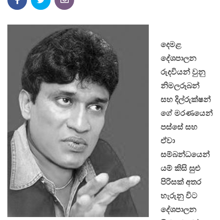
දෙමළ
දේශපාලන
රුදවියන් වුනු
නිමලරූබන්
සහ දිල්රුක්ෂන්
ගේ මරණයෙන්
පස්සේ සහ
ඒවා
සම්බන්ධයෙන්
යම් කිසි සුළු
පිරිසක් අතර
හැරුනු විට
දේශපාලන