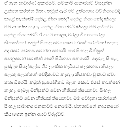
ඒ ගැන සාධාරණ අකාරයට, සමකාමි ආකාරයට විසඳන්න
උත්සහ කරන්න ඕනෑ. නමුත් ඇයි එම උත්සාහය වව්නියාවෙදි
කළේ නැත්තේ? දෙමළ නිසා නේද? දෙමළ නිසා නේද කියලා
මම අහන්න නැහැ. දෙමළ නිසා තමයි කියලා මම දන්නවා.
දෙමළ නිසා තමයි ඒ අයට ගහලා, මරලා විනාශ කරලා
තියෙන්නේ. නමුත් සිංහල වෙනකොට එසේ කරන්නේ නැහැ.
අද රටේ වෙනස මෙන්න මේකයි. මම සිංහල මිනිසුන්
වෙනුවෙන් පමණක් පෙනී සිටිනවා නෙමෙයි. දෙමළ, සිංහළ,
මුස්ලිම් සියල්ලෝම ශී‍්‍ර ලාංකික හැටියට සලකනවා කියලා
ලොකු ලොක්කන් වේදිකාවට නැගලා කියනවා වුණාට ඒවා
කතා විතරයි. නමුත් ප‍්‍රායෝගිකව බලන කොට එසේ කරන්නේ
නැහැ. දෙමළ මිනිසුන්ට වෙන නීතියක් තියෙනවා. සිංහල
මිනිසුන්ට වෙන නිතියක් තියෙනවා. මම චෝදනා කරන්නේ,
සිංහල සාමාන්‍ය ජනතාවට නෙමෙයි, ජනතාවගේ නායකයෝ
කියාගෙන ඉන්න අයට විරුද්ධව.