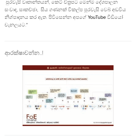
පුරවැසි වෘතාන්තයන්, කෙටි චිත්‍රපට මෙන්ම දේශපාලන
සංවාද, සාකච්ඡා, සිය ගණනක් විකල්ප පුරවැසි වෙබ් අඩවිය
නිශ්පාදනය කර ඇත. පිවිසෙන්න අපගේ
YouTube
වීඩියෝ
චැනලයට."
ආරක්ෂාවන්න..!