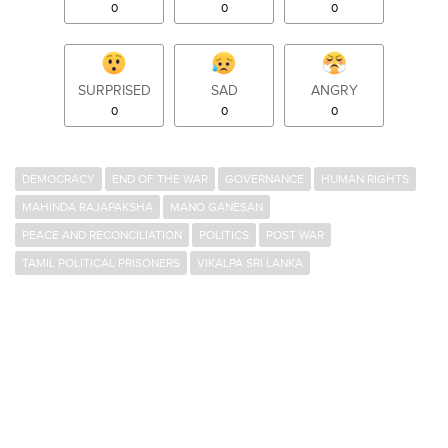
0
0
0
SURPRISED
SAD
ANGRY
0
0
0
DEMOCRACY
END OF THE WAR
GOVERNANCE
HUMAN RIGHTS
MAHINDA RAJAPAKSHA
MANO GANESAN
PEACE AND RECONCILIATION
POLITICS
POST WAR
TAMIL POLITICAL PRISONERS
VIKALPA SRI LANKA