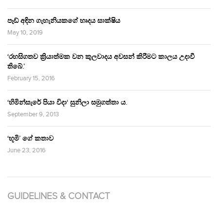
පෑඩ් අඳින ගැහැනියකගේ හෘදය සාක්ෂිය
May 10, 2019
‘රහසිගතව ක්‍රියාත්මක වන කුලවාදය අවසන් කිරීමට කාලය උදාවී
තිබේ.’
February 15, 2016
‘හිමින්සැරේ පියා විදා‘ සුනිලා සමුගත්තා ය.
September 9, 2013
‘භූමි’ ගේ කතාව
June 23, 2016
GUIDELINES & CONTACT