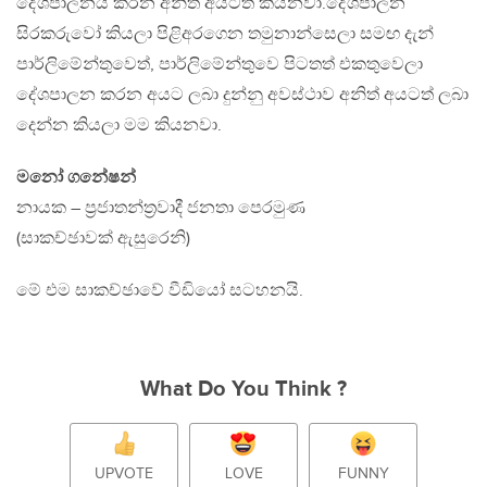
දේශපාලනය කරන අනිත් අයටත් කියනවා.දේශපාලන
සිරකරුවෝ කියලා පිළිඅරගෙන තමුනාන්සෙලා සමඟ දැන්
පාර්ලිමේන්තුවෙත්, පාර්ලිමේන්තුවෙ පිටතත් එකතුවෙලා
දේශපාලන කරන අයට ලබා දුන්නු අවස්ථාව අනිත් අයටත් ලබා
දෙන්න කියලා මම කියනවා.
මනෝ ගනේෂන්
නායක – ප‍්‍රජාතන්ත‍්‍රවාදී ජනතා පෙරමුණ
(සාකච්ඡාවක් ඇසුරෙනි)
මේ එම සාකච්ඡාවේ වීඩියෝ සටහනයි.
What Do You Think ?
UPVOTE
LOVE
FUNNY