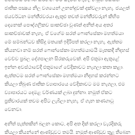
ජාතික පක්‍ෂය නිල වශයෙන් උනන්දුවක් දක්වලා නැහැ. ජයලත්
ජයවර්ධන මන්ති‍්‍රවරයා ඇතුළු තවත් මන්ති‍්‍රවරුන් කිහිප
දෙනෙක් පෞද්ගලිකව සාකච්ඡා වුණත් අනිත් අය අතර
සාකච්ඡාවක් නැහැ. ඒ වගේම සරත් ෆොන්සේකා මහත්මයා
මේ සම්බන්ධව කිසිදු මතයක් ඉදිරිපත් කරලා නැහැ. ඇත්තම
කියනවා නම් සරත් ෆොන්සේකා මහත්මයාමයි මෑතකදී නිදහස්
වෙච්ච ප‍්‍රබල දේශපාලන සිරකරුවෙක්. අපි එතුමා ඇතුළේ
ඉන්න අවස්ථාවේදී එතුමාගේ වේදිකාවට නැගලා කතා කළා.
ඇත්තටම සරත් ෆොන්සේකා මහත්මයා නිදහස් කරන්නට
කියලා තිබුණ ජාතික ව්‍යාපාරයෙ වේදිකාවට මම නැගලා, එම
ව්‍යාපාරයට දෙමළ වර්ණයක් ලබා දුන්නා. නමුත් ඒකට
ප‍්‍රතිචාරයක් තවම අපිට ලැබිලා නැහැ. ඒ ගැන කණගාටු
වෙනවා.
අනිත් පැත්තකින් බලන කොට, අපි අත දික් කරලා වැරදිකරු
කියලා කියන්නේ ආණ්ඩුවට තමයි. නමුත් ආණ්ඩුව තුළ තිබෙන