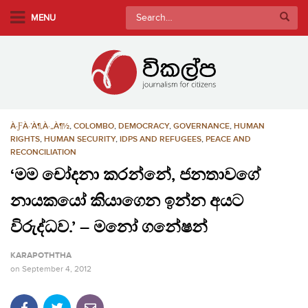
S
Search
MENU
k
for:
i
p
t
o
m
À·ƑÀ·’À¶‚À·„À¶½
,
COLOMBO
,
DEMOCRACY
,
GOVERNANCE
,
HUMAN
a
RIGHTS
,
HUMAN SECURITY
,
IDPS AND REFUGEES
,
PEACE AND
i
RECONCILIATION
n
‘මම චෝදනා කරන්නේ, ජනතාවගේ
c
o
නායකයෝ කියාගෙන ඉන්න අයට
n
විරුද්ධව.’ – මනෝ ගනේෂන්
t
e
KARAPOTHTHA
n
on
September 4, 2012
t