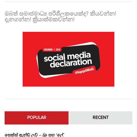
ඔබත් සමාජමාධ්‍ය පරිශීලකයෙක්ද? කියවන්න!
දැනගන්න! ක්‍රියාත්මකවන්න!
POPULAR
RECENT
සෙක්ස් ඇන්ඩ් ලව් – බ්‍රා සහ ‘ලේ’