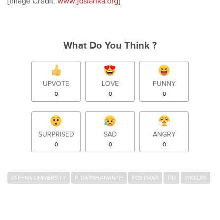
[Image Credit:
www.jdslanka.org
]
What Do You Think ?
UPVOTE
LOVE
FUNNY
0
0
0
SURPRISED
SAD
ANGRY
0
0
0
JAFFNA UNIVERSITY
P. DARSHANANTH
POSTWAR
TID
VIKALPA