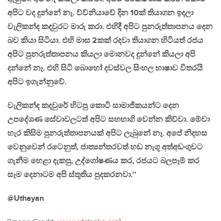
අපිට වද දුන්නේ නෑ. ව්ව්නියාවේ දින 10ක් තියාගන ඉදලා
වැලිකන්ද කදවුරට මාරු කරා. එහිදී අපිට පුනරුත්තාපනය දෙන
බව කියා සිටියා. එහි මාස 2කක් රදවා තියාගන හිටියත් රජය
අපිට පුනරුත්තාපනය කියලා මොනවද දුන්නේ කියලා අපි
දන්නේ නෑ. එහි සිටි බොහෝ දවස්වල සිංහල භාෂාව විතරයි
අපිට ඉගැන්නුවේ.
වැලිකන්ද කදවුරේ හිටපු කොටි සාමාජිකයන්ට දෙන
උපදේශණ සේවාවලටත් අපිට සහභාගි වෙන්න කිව්වා. මේවා
හැර කිසිම පුනරුත්තාපනයක් අපිට ලැබුනේ නෑ. අපේ නිදහස
වෙනුවෙන් රටෙනුත්, ජාත්‍යන්තරවත් හඩ නැගූ අත්අඩංගුවට
ගැනීම හෙළා දැකපු, උද්ගෝෂණය කර, රජයට බලපෑම් කර
සෑම දෙනාටම අපි ස්තූතිය පුදකරනවා.’’
@Uthayan