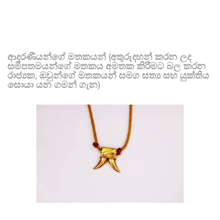
ආදරණීයන්ගේ මතකයන් (අතුරුදහන් කරන ලද
සමීපතමයන්ගේ මතකය අමතක කිරීමට බල කරන
රාජ්‍යක, ඔවුන්ගේ මතකයන් සමග සත්‍ය සහ යුක්තිය
සොයා යන ගමන් ගැන)