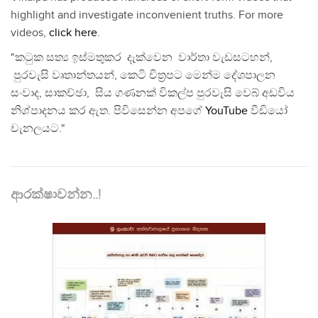
highlight and investigate inconvenient truths. For more
videos,
click here
.
"කටුක සත්‍ය ඉස්මතුකර දැක්වෙන වාර්තා වැඩසටහන්,
පුරවැසි වෘතාන්තයන්, කෙටි චිත්‍රපට මෙන්ම දේශපාලන
සංවාද, සාකච්ඡා, සිය ගණනක් විකල්ප පුරවැසි වෙබ් අඩවිය
නිශ්පාදනය කර ඇත. පිවිසෙන්න අපගේ
YouTube
වීඩියෝ
චැනලයට."
ආරක්ෂාවන්න..!