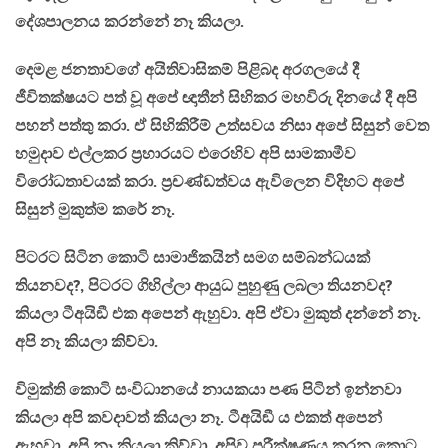
දේශපාලනය කරන්නේ නෑ කියලා.
දෙමළ ජනතාවගේ අයිතිවාසිකම් පිළිබද අරගලයේ දී
ජීවිතක්ෂයට පත් වූ අපේ ඥාතීන් සිහිකර මහවිරු දිනයේ දී අපි
පහන් පත්තු කරා. ඒ සිහිකිරීම් උත්සවය නිසා අපේ සිසුන් වෙත
හමුදාව එල්ලකර ප‍්‍රහාරයට එරෙහිව අපි සාමකාමීව
විරෝධතාවයක් කරා. ප‍්‍රචණ්ඩත්වය ඇවිලෙන විදිහට අපේ
සිසුන් මුකුත්ම කරේ නෑ.
පිටරට සිටින කොටි සාමාජිකයින් සමග සම්බන්ධයක්
තියනවද?, පිටරට ගිහිල්ලා ආයුධ පුහුණු ලබලා තියනවද?
කියලා ටීඅයිඞී එක අපෙන් ඇහුවා. අපි ඒවා මුකුත් දන්නේ නෑ.
අපි නෑ කියලා කිව්වා.
විමුක්ති කොටි සංවිධානයේ නායකයා පණ පිටින් ඉන්නවා
කියලා අපි කවදාවත් කියලා නෑ. ටීඅයිඞී ය එකත් අපෙන්
ඇහුවා. අපි නෑ කියලා කිව්වා. අපිව පරීක්ෂණය කරන කොට