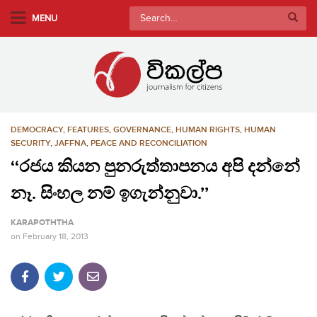
S
Search
MENU
k
for:
i
p
t
o
m
DEMOCRACY
,
FEATURES
,
GOVERNANCE
,
HUMAN RIGHTS
,
HUMAN
a
SECURITY
,
JAFFNA
,
PEACE AND RECONCILIATION
i
‘‘රජය කියන පුනරුත්තාපනය අපි දන්නේ
n
c
නෑ. සිංහල නම් ඉගැන්නුවා.’’
o
n
KARAPOTHTHA
t
on
February 18, 2013
e
n
t