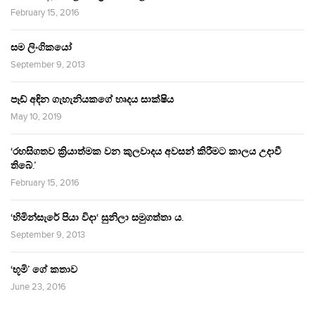
February 15, 2016
සම ලිංගිකයෝ
September 9, 2013
පෑඩ් අඳින ගැහැනියකගේ හෘදය සාක්ෂිය
May 10, 2019
‘රහසිගතව ක්‍රියාත්මක වන කුලවාදය අවසන් කිරීමට කාලය උදාවී
තිබේ.’
February 15, 2016
‘හිමින්සැරේ පියා විදා‘ සුනිලා සමුගත්තා ය.
September 9, 2013
‘භූමි’ ගේ කතාව
June 23, 2016