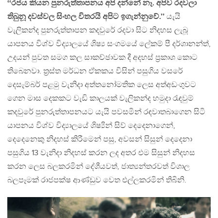
‘‘රජය කියන පුනරුත්තාපනය අපි දන්නේ නෑ. අපිව රදවලා
තිබුනූ දවස්වල සිංහල විතරයි අපිට ඉගැන්නුවේ.’’
යැයි
වැලිකන්ද පුනරුත්තාපන කදවුරේ රදවා සිට නිදහස ලැබූ
යාපනය විශ්ව විද්‍යාලයේ ශිෂ්‍ය සංගමයේ ලේකම් පී දර්ශානන්ත්,
උදයන් පුවත සමග කල සාකච්ඡාවක දී අදහස් ප්‍රකාශ කොට
තිබෙනවා. ත්‍රස්ත මර්ධන ඒකකය විසින් පසුගිය වසරේ
දෙසැම්බර් පළමු වැනිදා අත්තනෝමතික ලෙස අත්අඩංගුවට
ගෙන මාස දෙකකට වැඩි කාලයක් වැලිකන්ද හමුදා රැඳවුම්
කදවුරේ පුනරුත්තාපනයට යැයි පවසමින් රඳවාතබාගෙන සිටි
යාපනය විශ්ව විද්‍යාලයේ ශිෂ්‍යින් සිව් දෙදෙනාගෙන්,
දෙදෙනෙකු නිදහස් කිරීමෙන් පසු, අවසන් සිසුන් දෙදෙනා
පසුගිය 13 වැනිදා නිදහස් කරන ලද අතර එම සිසුන් නිදහස
කරන ලෙස බලකරමින් දේශීයවත්, ජාත්‍යන්තරවත් විශාල
බලපෑමක් රාජපක්ෂ ආණ්ඩුව වෙත එල්ලකරමින් තිබිනි.