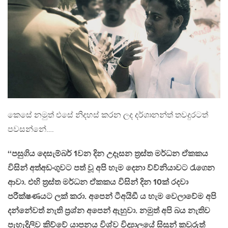
කෙසේ නමුත් එසේ නිදහස් කරන ලද දර්ශානන්ත් තවදුරටත්
පවසන්නේ….
‘‘පසුගිය දෙසැම්බර් 1වන දින උදෑසන ත‍්‍රස්ත මර්ධන ඒකකය
විසින් අත්අඩංගුවට පත් වූ අපි හැම දෙනා ව්ව්නියාවට රැගෙන
ආවා. එහි ත‍්‍රස්ත මර්ධන ඒකකය විසින් දින 10ක් රදවා
පරීක්ෂණයට ලක් කරා. අපෙන් ටීඅයිඞී ය හැම වෙලාවේම අපි
දන්නේවත් නැති ප‍්‍රශ්න අපෙන් ඇහුවා. නමුත් අපි බය නැතිව
පැහැදිලිව කිව්වේ යාපනය විශ්ව විද්‍යාලයේ සිසුන් කවුරුත්