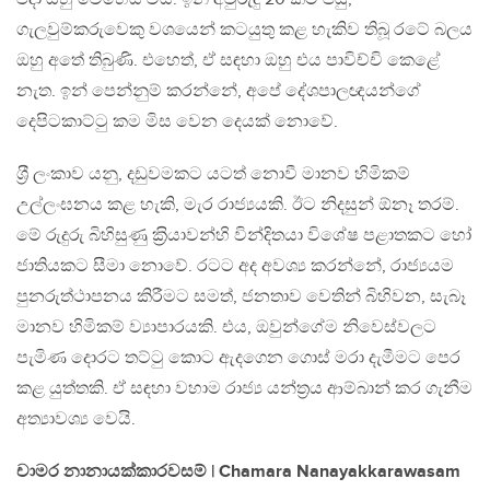
ගැලවුම්කරුවෙකු වශයෙන් කටයුතු කළ හැකිව තිබූ රටේ බලය
ඔහු අතේ තිබුණි. එහෙත්, ඒ සඳහා ඔහු එය පාවිච්චි කෙළේ
නැත. ඉන් පෙන්නුම් කරන්නේ, අපේ දේශපාලඥයන්ගේ
දෙපිටකාට්ටු කම මිස වෙන දෙයක් නොවේ.
ශ‍්‍රී ලංකාව යනු, දඩුවමකට යටත් නොවී මානව හිමිකම්
උල්ලංඝනය කළ හැකි, මැර රාජ්‍යයකි. ඊට නිදසුන් ඕනෑ තරම්.
මේ රුදුරු බිහිසුණු ක‍්‍රියාවන්හි වින්දිතයා විශේෂ පළාතකට හෝ
ජාතියකට සීමා නොවේ. රටට අද අවශ්‍ය කරන්නේ, රාජ්‍යයම
පුනරුත්ථාපනය කිරීමට සමත්, ජනතාව වෙතින් බිහිවන, සැබෑ
මානව හිමිකම් ව්‍යාපාරයකි. එය, ඔවුන්ගේම නිවෙස්වලට
පැමිණ දොරට තට්ටු කොට ඇදගෙන ගොස් මරා දැමීමට පෙර
කළ යුත්තකි. ඒ සඳහා වහාම රාජ්‍ය යන්ත‍්‍රය ආම්බාන් කර ගැනීම
අත්‍යාවශ්‍ය වෙයි.
චාමර නානායක්කාරවසම් | Chamara Nanayakkarawasam