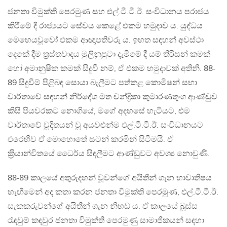
ජනතා විමුක්ති පෙරමුණ සහ එල්.ටී.ටී.ඊ. සංවිධානය පරාජය
කිරීමේ දී රාජ්‍යයට සේවය කෙළේ එකම හමුදාව ය. යුද්ධය
මෙහෙයවූවෝ එකම ආඥාපතිවරු ය. ඉහත සඳහන් අවස්ථා
දෙකේ දීම ත‍්‍රස්තවාදය මුලිනුපුටා දැමීමේ දී යම් තිරිසන් කමක්
හෝ අමානුෂික කමක් සිදුවී නම්, ඒ එකම හමුදාවක් අතිනි. 88-
89 සිදුවීම් පිළිබඳ සොයා බැලීමට පත්කළ කොමිෂන් සභා
වාර්තාවේ සඳහන් නිර්දේශ මත චන්ද්‍රිකා කුමාරණතුංග ආණ්ඩුව
කිසි පියවරකට නොගියේ, මගේ අදහසේ හැටියට, එම
වාර්තාවේ චූදිතයන් වූ අයවළුන්ම එල්.ටී.ටී.ඊ. සංවිධානයට
එරෙහිව ඒ මොහොතේ සටන් කරමින් සිටීමයි. ඒ
ක‍්‍රියාන්විතයේ ධෛර්ය සිඳලීමට ආණ්ඩුවට අවශ්‍ය නොවුණි.
88-89 කාලයේ අතුරුදහන් වූවන්ගේ අයිතීන් ගැන භාවාතිෂය
හැඟීමෙන් අද කතා කරන ජනතා විමුක්ති පෙරමුණ, එල්.ටී.ටී.ඊ.
සැකකරුවන්ගේ අයිතීන් ගැන නිහඩ ය. ඒ කාලයේ බූස්ස
රැඳවුම් කඳවුර ජනතා විමුක්ති පෙරමුණු සාමාජිකයන් සඳහා