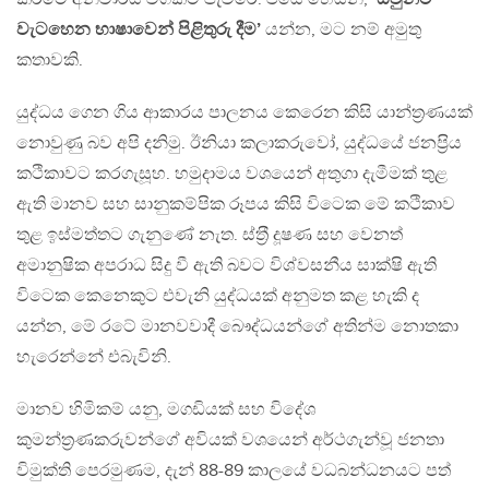
වැටහෙන භාෂාවෙන් පිළිතුරු දීම’
යන්න, මට නම් අමුතු
කතාවකි.
යුද්ධය ගෙන ගිය ආකාරය පාලනය කෙරෙන කිසි යාන්ත‍්‍රණයක්
නොවුණු බව අපි දනිමු. ඊනියා කලාකරුවෝ, යුද්ධයේ ජනප‍්‍රිය
කථිකාවට කරගැසූහ. හමුදාමය වශයෙන් අතුගා දැමීමක් තුළ
ඇති මානව සහ සානුකම්පික රූපය කිසි විටෙක මේ කථිකාව
තුළ ඉස්මත්තට ගැනුණේ නැත. ස්ත‍්‍රී දූෂණ සහ වෙනත්
අමානුෂික අපරාධ සිදු වී ඇති බවට විශ්වසනීය සාක්ෂි ඇති
විටෙක කෙනෙකුට එවැනි යුද්ධයක් අනුමත කළ හැකි ද
යන්න, මේ රටේ මානවවාදී බෞද්ධයන්ගේ අතින්ම නොතකා
හැරෙන්නේ එබැවිනි.
මානව හිමිකම් යනු, මගඩියක් සහ විදේශ
කුමන්ත‍්‍රණකරුවන්ගේ අවියක් වශයෙන් අර්ථගැන්වූ ජනතා
විමුක්ති පෙරමුණම, දැන් 88-89 කාලයේ වධබන්ධනයට පත්