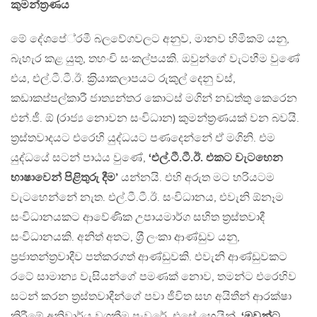
කුමන්ත‍්‍රණය
මේ දේශපේ‍්‍රමී බලවේගවලට අනුව, මානව හිමිකම් යනු,
බැහැර කළ යුතු, තහංචි සංකල්පයකි. ඔවුන්ගේ වැටහීම වුණේ
එය, එල්.ටී.ටී.ඊ. ක‍්‍රියාකලාපයට රුකුල් දෙනු වස්,
කඩාකප්පල්කාරී ජාත්‍යන්තර කොටස් මගින් නඩත්තු කෙරෙන
එන්.ජී. ඕ (රාජ්‍ය නොවන සංවිධාන) කුමන්ත‍්‍රණයක් වන බවයි.
ත‍්‍රස්තවාදයට එරෙහි යුද්ධයට පණදෙන්නේ ඒ මගිනි. එම
යුද්ධයේ සටන් පාඨය වුණේ,
‘එල්.ටී.ටී.ඊ. එකට වැටහෙන
භාෂාවෙන් පිළිතුරු දීම’
යන්නයි. එහි අරුත මට හරියටම
වැටහෙන්නේ නැත. එල්.ටී.ටී.ඊ. සංවිධානය, එවැනි ඕනෑම
සංවිධානයකට ආවේණික උපායමාර්ග සහිත ත‍්‍රස්තවාදී
සංවිධානයකි. අනිත් අතට, ශ‍්‍රී ලංකා ආණ්ඩුව යනු,
ප‍්‍රජාතන්ත‍්‍රවාදීව පත්කරගත් ආණ්ඩුවකි. එවැනි ආණ්ඩුවකට
රටේ සාමාන්‍ය වැසියන්ගේ පමණක් නොව, තමන්ට එරෙහිව
සටන් කරන ත‍්‍රස්තවාදීන්ගේ පවා ජීවිත සහ අයිතීන් ආරක්ෂා
කිරීමේ අනිවාර්ය වගකීම පැවරේ. එසේ හෙයින්,
‘ඔවුන්ට