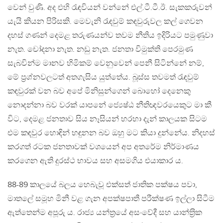
වෙන් වුණි. අද එහි රැඳවියන් වන්නේ එල්.ටී.ටී.ඊ. සැකකරුවන්
යැයි කියන පිරිසකි. මෙවැනි රැඳවුම් කඳවුරුවල කල් ගෙවන
දහස් ගණන් දෙමළ තරුණයන්ව තවම නීතිය ඉදිරියට පමුණුවා
නැත. චෝදනා නැත. නඩු නැත. ජනතා විමුක්ති පෙරමුණ
සැබවින්ම මානව හිමිකම් වෙනුවෙන් පෙනී සිටින්නේ නම්,
මේ ප‍්‍රශ්නවලටත් අතගැසිය යුත්තේය. බූස්ස තවමත් රැඳවුම්
කඳවුරක් වන බව අපේ මිනිසුන්ගෙන් බොහෝ දෙනෙකු
නොදන්නා බව වරක් යාපනේ ජ්‍යෙෂ්ඨ නීතිඥවරයෙකුට මා කී
විට, දෙමළ ජනතාව සිය නෑසියන් හරහා දැන් කාලයක සිටම
එම කඳවුර හොඳින් හඳුනන බව ඔහු මට කියා දුන්නේය. නිදහස්
කරගත් රටක ජනතාවක් වශයෙන් අප අතරේම නිර්මාණය
කරගෙන ඇති දුරස්ථ භාවය සහ අසමගිය එයාකාර ය.
88-89 කාලයේ බලය හෙබැවූ එක්සත් ජාතික පක්ෂය පවා,
මාතලේ සමූහ මිනී වළ ගැන අපක්ෂපාතී පරීක්ෂණ ඉල්ලා සිටීම
ඇත්තෙන්ම අපූරු ය. රාජ්‍ය යන්ත‍්‍රයේ අසංවේදී සහ යාන්ත‍්‍රික