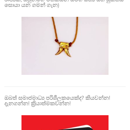
සොයා යන ගමන් ගැන)
ඔබත් සමාජමාධ්‍ය පරිශීලකයෙක්ද? කියවන්න!
දැනගන්න! ක්‍රියාත්මකවන්න!