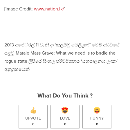
[Image Credit:
www.nation.lk/
]
______________________________________________
____________________________________________
2013 අපේ‍්‍රල් 11 වැනි දා ‘කලම්බු ටෙලිග‍්‍රාෆ්’ වෙබ් අඩවියේ
පළවූ Matale Mass Grave: What we need is to bridle the
rogue state ලිපියේ සිංහල පරිවර්තනය ‘යහපාලනය ලංකා’
අනුග‍්‍රහයෙන්
What Do You Think ?
UPVOTE
LOVE
FUNNY
0
0
0