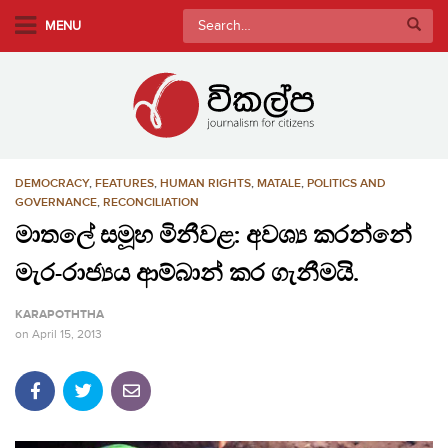
S
Search
MENU
k
for:
i
p
t
o
m
DEMOCRACY
,
FEATURES
,
HUMAN RIGHTS
,
MATALE
,
POLITICS AND
a
GOVERNANCE
,
RECONCILIATION
i
මාතලේ සමූහ මිනීවළ: අවශ්‍ය කරන්නේ
n
c
මැර-රාජ්‍යය ආම්බාන් කර ගැනීමයි.
o
n
KARAPOTHTHA
t
on
April 15, 2013
e
n
t