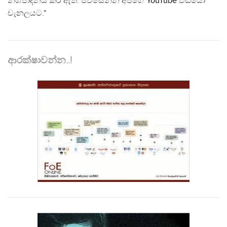
නිශ්පාදනය කර ඇත. පිවිසෙන්න අපගේ
YouTube
වීඩියෝ
චැනලයට."
ආරක්ෂාවන්න..!