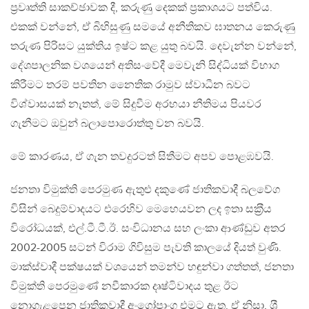
ප‍්‍රවෘත්ති සාකච්ඡාවක දී, කරුණු දෙකක් ප‍්‍රකාශයට පත්විය.
එකක් වන්නේ, ඒ බිහිසුණු සමයේ අනීතිකව ඝාතනය කෙරුණු
තරුණ පිරිසට යුක්තිය ඉෂ්ට කළ යුතු බවයි. දෙවැන්න වන්නේ,
දේශපාලනික වශයෙන් අතිසංවේදී මෙවැනි සිද්ධියක් විභාග
කිරීමට තරම් පවතින නෛතික රාමුව ස්වාධීන බවට
විශ්වාසයක් නැතත්, මේ සිදුවීම අරභයා නීතිමය පියවර
ගැනීමට ඔවුන් බලාපොරොත්තු වන බවයි.
මේ කාරණය, ඒ ගැන තවදුරටත් සිතීමට අපව පොළඹවයි.
ජනතා විමුක්ති පෙරමුණ ඇතුළු දකුණේ ජාතිකවාදී බලවේග
විසින් බෙදුම්වාදයට එරෙහිව මෙහෙයවන ලද ඉතා සක‍්‍රීය
විරෝධයක්, එල්.ටී.ටී.ඊ. සංවිධානය සහ ලංකා ආණ්ඩුව අතර
2002-2005 සටන් විරාම ගිවිසුම පැවති කාලයේ දියත් වුණි.
මාක්ස්වාදී පක්ෂයක් වශයෙන් තමන්ව හඳුන්වා ගත්තත්, ජනතා
විමුක්ති පෙරමුණේ නවීකාරක දෘෂ්ටිවාදය තුළ ඊට
නොගැළපෙන ජාතිකවාදී අංගෝපාංග එමට ඇත. ඒ නිසා, ශ‍්‍රී