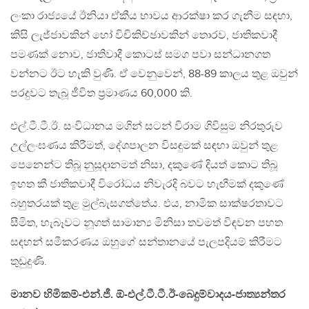
ලංකා රාජ්‍යයේ ඊනියා ඒකීය භාවය ආරක්ෂා කර ගැනීම සඳහා,
කිසි ලැජ්ජාවකින් හෝ විචිකිච්ඡාවකින් තොරව, ජාතිකවාදී
පමණක් නොව, ජාතිවාදී කොටස් සමග පවා සන්ධානගත
වන්නට ඊට හැකි වුණි. ඒ වෙනුවෙන්, 88-89 කාලය තුළ ඔවුන්
පරදුවට තැබූ ජීවිත ප‍්‍රමාණය 60,000 කි.
එල්.ටී.ටී.ඊ. සංවිධානය මගින් සටන් විරාම ගිවිසුම නිරතුරුව
උල්ලංඝණය කිරීමත්, දේශපාලන විසඳුමක් සඳහා ඔවුන් තුළ
පෙනෙන්ට තිබූ නුසූදානමත් නිසා, දකුණේ දියත් කොට තිබූ
ඉහත කී ජාතිකවාදී විරෝධය නිවැරදි බවට හැඟීමක් දකුණේ
බහුතරයක් තුළ මුල්බැසගත්තේය. එය, නාමික සාක්ෂරතාවට
සීමිත, හැබෑවට නූගත් සාමාන්‍ය මිනිසා තවමත් විඳවන පහත
සඳහන් සමීකරණය ඔහුගේ සන්තානයේ පැලපදියම් කිරීමට
තුඩුදුණි.
මානව හිමිකම්-එන්.ජී. ඕ-එල්.ටී.ටී.ඊ-බෙදුම්වාදය-ජාත්‍යන්තර