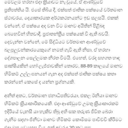
මෙවලම හරහා එදා ක‍්‍රියාවට නැංවූයේ, ඒ ආණ්ඩුවේ
ප‍්‍රතිපත්තිය යි. එසේ තිබිය දී, එක්සත් ජාතික පක්ෂයේ වර්තමාන
ස්ථාවරය, දෙයාකාරයක අර්ථකථනයන්ට ඉඩ සලසයි. එකක්
වන්නේ, ඒ පක්ෂය අද වන විට මානව අයිතීන් පිළිබඳ
බෙහෙවින් හිතවාදී, ප‍්‍රජාතන්ත‍්‍රීය පක්ෂයක් වී ඇති බවයි.
දෙවැන්න වන්නේ, මේ සිද්ධියට වර්තමාන ආණ්ඩුවේ
බලපුලූවන්කාරයෙකුගේ නමත් ගෑවී ඇති නිසා, ඒ හරහා
දේශපාලන සෙල්ලමක නිරත වීමයි. එහෙත්, වරද සහගත හෘද
සාක්ෂියකින් හෝ ලැජ්ජාවකින් තොරව, 88-89 කාලයේ මානව
හිමිකම් උල්ලංඝනයන් ගැන අද එක්සත් ජාතික පක්ෂය කතා
කරන්නේ කෙසේ ද යන්න ප‍්‍රශ්නයකි.
අනිත් අතට, වර්තමාන ජනාධිපතිවරයා, එකල ඊනියා මානව
හිමිකම් ක‍්‍රියාකාරීකයෙකි. එදා ආණ්ඩුවේ උමතු ක‍්‍රියාකාරකම්
ඉදිරියේ වැනසී යා හැකිව තිබූ අහිංසක තරුණ ජීවිත බේරා
ගැනීම සඳහා ජිනීවා මානව හිමිකම් කොමිසම පාවිච්චි කිරීමට
එදා ඔහු වෙහෙස විය. ඉන් අවුරුදු 20 කට පසු,