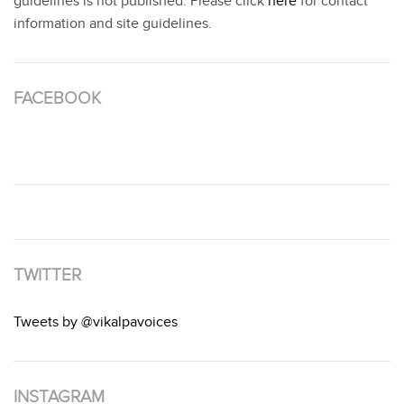
guidelines is not published. Please click
here
for contact
information and site guidelines.
FACEBOOK
TWITTER
Tweets by @vikalpavoices
INSTAGRAM