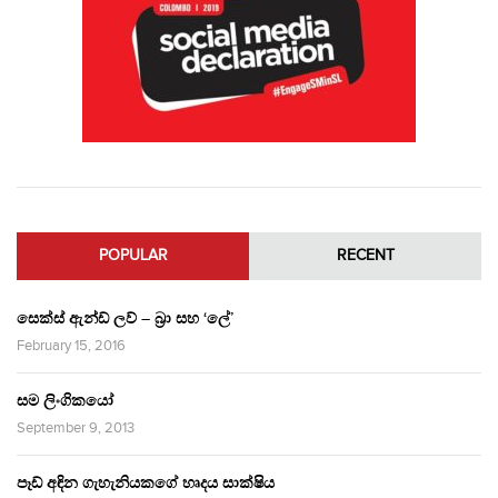
POPULAR
RECENT
සෙක්ස් ඇන්ඩ් ලව් – බ්‍රා සහ ‘ලේ’
February 15, 2016
සම ලිංගිකයෝ
September 9, 2013
පෑඩ් අඳින ගැහැනියකගේ හෘදය සාක්ෂිය