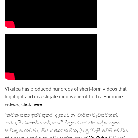
Vikalpa has produced hundreds of short-form videos that
highlight and investigate inconvenient truths. For more
videos,
click here
.
"කටුක සත්‍ය ඉස්මතුකර දැක්වෙන වාර්තා වැඩසටහන්,
පුරවැසි වෘතාන්තයන්, කෙටි චිත්‍රපට මෙන්ම දේශපාලන
සංවාද, සාකච්ඡා, සිය ගණනක් විකල්ප පුරවැසි වෙබ් අඩවිය