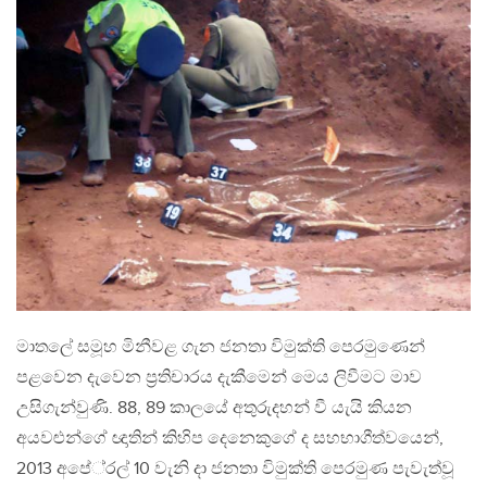
මාතලේ සමූහ මිනීවළ ගැන ජනතා විමුක්ති පෙරමුණෙන්
පළවෙන දැවෙන ප‍්‍රතිචාරය දැකීමෙන් මෙය ලිවීමට මාව
උසිගැන්වුණි. 88, 89 කාලයේ අතුරුදහන් වී යැයි කියන
අයවළුන්ගේ ඥාතින් කිහිප දෙනෙකුගේ ද සහභාගීත්වයෙන්,
2013 අපේ‍්‍රල් 10 වැනි දා ජනතා විමුක්ති පෙරමුණ පැවැත්වූ