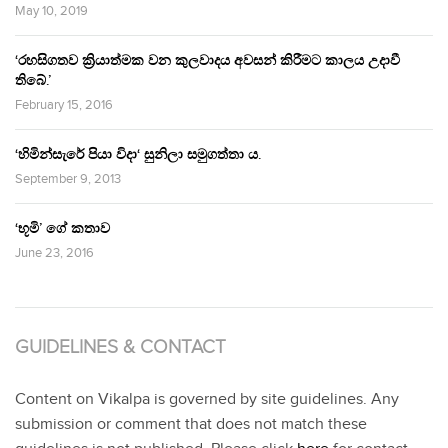
May 10, 2019
‘රහසිගතව ක්‍රියාත්මක වන කුලවාදය අවසන් කිරීමට කාලය උදාවී
තිබේ.’
February 15, 2016
‘හිමින්සැරේ පියා විදා‘ සුනිලා සමුගත්තා ය.
September 9, 2013
‘භූමි’ ගේ කතාව
June 23, 2016
GUIDELINES & CONTACT
Content on Vikalpa is governed by site guidelines. Any
submission or comment that does not match these