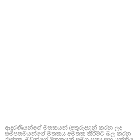
ආදරණීයන්ගේ මතකයන් (අතුරුදහන් කරන ලද
සමීපතමයන්ගේ මතකය අමතක කිරීමට බල කරන
රාජ්‍යක, ඔවුන්ගේ මතකයන් සමග සත්‍ය සහ යුක්තිය