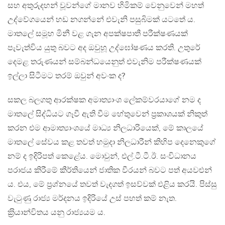
සහ අතුරුදහන් වූවන්ගේ මානව හිමිකම් වෙනුවෙන් මහත්
උද්වේගයෙන් හඩ නගන්නේ එවැනි පසුබිමක් යටතේ ය.
මාතලේ සමූහ මිනී වළ ගැන අපක්ෂපාතී පරීක්ෂණයක්
පැවැත්විය යුතු බවට අද ඔවුහූ උද්ඝෝෂණය කරති. උතුරේ
දෙමළ තරුණයන් සම්බන්ධයෙනුත් එවැනිම පරීක්ෂණයක්
ඉල්ලා සිටීමට තරම් ඔවුන් අවංක ද?
සකල බලගතු ආරක්ෂක අමාත්‍යාංශ ලේකම්වරයාගේ නම ද
මාතලේ සිද්ධියට ගෑවී ඇති වීම හේතුවෙන් ප‍්‍රකාශයක් නිකුත්
කරන එම ආමාත්‍යාංශයේ මාධ්‍ය නිලධාරියෙක්, මේ කාලයේ
මාතලේ සේවය කළ තවත් හමුදා නිලධාරීන් කිහිප දෙනෙකුගේ
නම් ද ඉදිරිපත් කෙළේය. මොවුන්, එල්.ටී.ටී.ඊ. සංවිධානය
පරාජය කිරීමේ කීර්තියෙන් ජාතික වීරයන් බවට පත් අයවළුන්
ය. එය, මේ ප‍්‍රශ්නයේ තවත් වැදගත් ඉසව්වක් එළිය කරයි. පිස්සු
වැටුණු රාජ්‍ය මර්දනය ඉදිරියේ උස් පහත් කම් නැත.
ක‍්‍රියාන්විතය යනු රාජ්‍යයම ය.