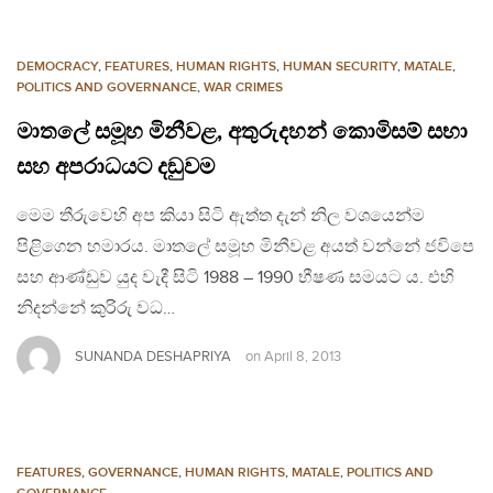
DEMOCRACY
,
FEATURES
,
HUMAN RIGHTS
,
HUMAN SECURITY
,
MATALE
,
POLITICS AND GOVERNANCE
,
WAR CRIMES
මාතලේ සමූහ මිනීවළ, අතුරුදහන් කොමිසම් සභා
සහ අපරාධයට දඞුවම
මෙම තීරුවෙහි අප කියා සිටි ඇත්ත දැන් නිල වශයෙන්ම
පිළිගෙන හමාරය. මාතලේ සමූහ මිනීවළ අයත් වන්නේ ජවිපෙ
සහ ආණ්ඩුව යුද වැදී සිටි 1988 – 1990 භීෂණ සමයට ය. එහි
නිදන්නේ කුරිරු වධ…
SUNANDA DESHAPRIYA
on
April 8, 2013
FEATURES
,
GOVERNANCE
,
HUMAN RIGHTS
,
MATALE
,
POLITICS AND