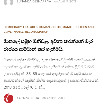
SUNANDA DESHAPRIYA
on
April 17, 2013
DEMOCRACY
,
FEATURES
,
HUMAN RIGHTS
,
MATALE
,
POLITICS AND
GOVERNANCE
,
RECONCILIATION
මාතලේ සමූහ මිනීවළ: අවශ්‍ය කරන්නේ මැර-
රාජ්‍යය ආම්බාන් කර ගැනීමයි.
මාතලේ සමූහ මිනීවළ ගැන ජනතා විමුක්ති පෙරමුණෙන්
පළවෙන දැවෙන ප‍්‍රතිචාරය දැකීමෙන් මෙය ලිවීමට මාව
උසිගැන්වුණි. 88, 89 කාලයේ අතුරුදහන් වී යැයි කියන
අයවළුන්ගේ ඥාතින් කිහිප දෙනෙකුගේ ද සහභාගීත්වයෙන්,
2013 අපේ‍්‍රල් 10 වැනි…
KARAPOTHTHA
on
April 15, 2013