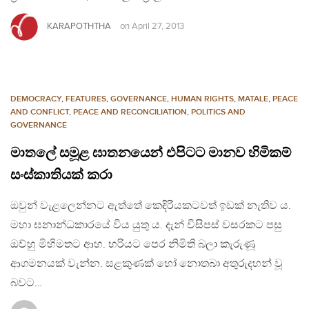
KARAPOTHTHA
on
April 27, 2013
DEMOCRACY
,
FEATURES
,
GOVERNANCE
,
HUMAN RIGHTS
,
MATALE
,
PEACE
AND CONFLICT
,
PEACE AND RECONCILIATION
,
POLITICS AND
GOVERNANCE
මාතලේ සමූළ ඝාතනයෙන් එපිටට මානව හිමිකම්
සංස්කාතියක් කරා
ඔවුන් වැළලෙන්නට ඇත්තේ කෙඳිරියකටවත් ඉඩක් නැතිව ය.
මහා ඝනාන්ධකාරයේ විය යුතු ය. දැන් විසිපස් වසරකට පසු
ඔව්හු මිහිමතට ආහ. හරියට පෙර නිමිති බලා කැරුණූ
ආගමනයක් වැන්න. සළකුණක් හෝ නොතබා අතුරුදහන් වූ
බවට…