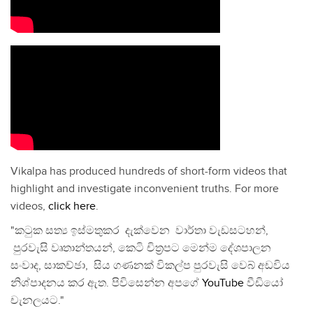
Vikalpa has produced hundreds of short-form videos that
highlight and investigate inconvenient truths. For more
videos,
click here
.
"කටුක සත්‍ය ඉස්මතුකර දැක්වෙන වාර්තා වැඩසටහන්,
පුරවැසි වෘතාන්තයන්, කෙටි චිත්‍රපට මෙන්ම දේශපාලන
සංවාද, සාකච්ඡා, සිය ගණනක් විකල්ප පුරවැසි වෙබ් අඩවිය
නිශ්පාදනය කර ඇත. පිවිසෙන්න අපගේ
YouTube
වීඩියෝ
චැනලයට."