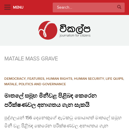
S
Search
MENU
k
for:
i
p
t
o
m
a
MATALE MASS GRAVE
i
n
c
DEMOCRACY
,
FEATURES
,
HUMAN RIGHTS
,
HUMAN SECURITY
,
LIFE QUIPS
,
o
MATALE
,
POLITICS AND GOVERNANCE
n
මාතලේ සමූහ මිනීවළ පිළිබඳ කෙරෙන
t
e
පරීක්ෂණවල අනාගතය ගැන සැකයි
n
පුද්ගලයන් 156 දෙනෙකුගේ ඇටකටු සොයාගත් මාතලේ සමූහ
t
මිනී වළ පිළිබඳ කෙරෙන පරීක්ෂණවල අනාගතය ගැන