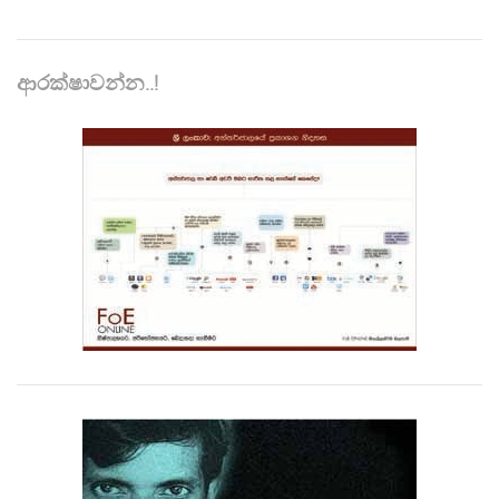
ආරක්ෂාවන්න..!