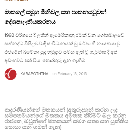
GOVERNANCE
මාතලේ සමූහ මිනීවල සහ ඝාතනයවූවන්
දේශපාලනීයකරනය
1992 වර්ශයේ දී ලතින් ඇමෙරිකානු රටක් වන ගෝතමාලවේ
සන්නද්ධ විපිලවවාදී සංවිධානයක් වු ඔර්පා හි නායකයා වූ
එප්රේන් බමේකා යුද හමුදාව සමඟ ඇති වූ ගැටුමක දී අත්
අඩංඟුවට පත් විය. තොරතුරු දැන ගැනීම…
KARAPOTHTHA
on
February 18, 2013
ආදරණීයන්ගේ මතකයන් (අතුරුදහන් කරන ලද
සමීපතමයන්ගේ මතකය අමතක කිරීමට බල කරන
රාජ්‍යක, ඔවුන්ගේ මතකයන් සමග සත්‍ය සහ යුක්තිය
සොයා යන ගමන් ගැන)