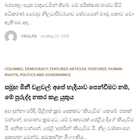
බරපතල සැක මතුවෙමින් තිබේ. මේ පරීක්ෂණ භාරව සිටි
අධිකරණ වෛද්‍ය නිලධාරීවරයාව සේවයෙන් මාරු කොට යවා
ඇති බව අද…
VIKALPA
on
May 27, 2013
COLOMBO
,
DEMOCRACY
,
FEATURED ARTICLES
,
FEATURES
,
HUMAN
RIGHTS
,
POLITICS AND GOVERNANCE
සමූහ මිනී වළවල්: අපේ හැදියාව පෙන්වීමට නම්,
මේ පුරුද්ද නතර කළ යුතුය
අප දන්නා පරිදි, පිළිගත් ක‍්‍රම දෙකකට ‘කියැවීම’ කෙරේ. එකක්
වන්නේ, සාමාන්‍ය ක‍්‍රමයට, යම් වාක්‍යයක් පේළිය දිගේ කියැවීම
යි. අනික වන්නේ, පේළි ‘අතරින්’ කියැවීම යි. නිල වාර්තා සහ
ප‍්‍රකාශන මෙන්ම, සමකාලීන ශ‍්‍රී ලාංකීය…