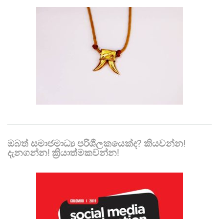
ඔබත් සමාජමාධ්‍ය පරිශීලකයෙක්ද? කියවන්න!
දැනගන්න! ක්‍රියාත්මකවන්න!