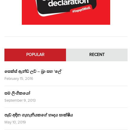
POPULAR
RECENT
සෙක්ස් ඇන්ඩ් ලව් – බ්‍රා සහ ‘ලේ’
February 15, 2016
සම ලිංගිකයෝ
September 9, 2013
පෑඩ් අඳින ගැහැනියකගේ හෘදය සාක්ෂිය
May 10, 2019