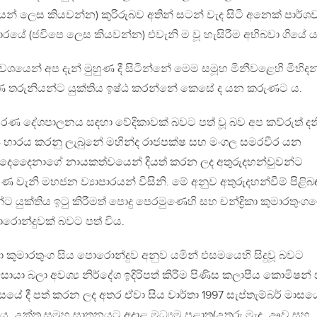
් ලෙස කියවන්න) කුරිරුබව අතින් සටන් වැද සිටි අනෙක් පාර්ශ
ාපාරයේ (ජවිපෙ ලෙස කියවන්න) එවැනි ම වූ හැසිරීම අභිබවා ගියේ ය
ෙන් අප දැන් මුහුණ දී සිටින්නේ මෙම සමූහ මිනීවළෙහි මිහිදන්
 තරුනියන්ට යුක්තිය ඉෂ්ඨ කරන්නේ කෙසේ ද යන කරුණට ය.
රණ දේශපාලනය සඳහා වේදිකාවක් බවට පත් වූ බව අප කව්රුත් දනි
‍ය භාරය කරනු ලැබුනේ මහින්ද රාජපක්ෂ සහ මංගල සමරවීර යන
 දෙදෛනාගේ නායකත්වයෙන් දියත් කරන ලද අතුරුදහන්වුවන්ට
ුණ වැනි මහජන ව්‍යාපාරයන් විසිනි. මේ අනුව අතුරුදහන්වීම් පිළිබ
ට යුක්තිය ඉටු කිරීමත් පොදු පෙරමුණෙහි සහ චන්ද්‍රිකා කුමාරතුංග
ොරොන්දුවක් බවට පත් විය.
ිකා කුමාරතුංග සිය පොරොන්දුව අනුව යමින් එසමයෙහි සිදුවූ බවට
ොයා බලා අවශ්‍ය නිර්දේශ ඉදිරිපත් කිරීම පිණිස කලාපීය කොමිෂන්
යේ දී පත් කරන ලද අතර ඒවා සිය වාර්තා 1997 සැප්තැම්බර් මාසයේ
 ය. උක්ත සමූහ ඝාතනයට අදාළ මධ්‍යම පළාත(උතුරු මැද, ඌව සහ