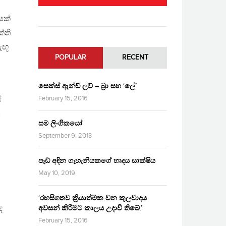
යක්
්ති
ැඟූ
POPULAR
RECENT
සෙක්ස් ඇන්ඩ් ලව් – බ්‍රා සහ ‘ලේ’
February 15, 2016
ේ
න
සම ලිංගිකයෝ
September 9, 2013
පෑඩ් අඳින ගැහැනියකගේ හෘදය සාක්ෂිය
May 10, 2019
‘රහසිගතව ක්‍රියාත්මක වන කුලවාදය
ද
අවසන් කිරීමට කාලය උදාවී තිබේ.’
February 15, 2016