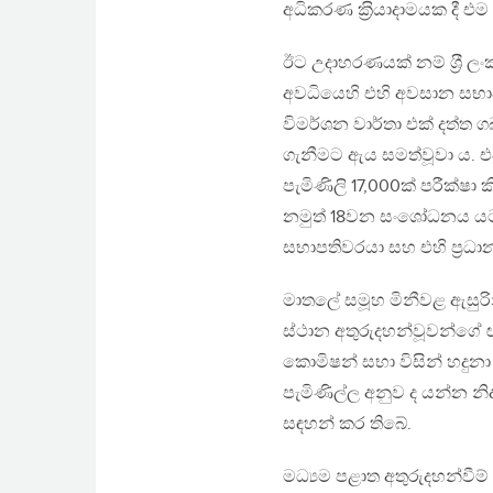
අධිකරණ ක‍්‍රියාදාමයක දී එ
ඊට උදාහරණයක් නම් ශ‍්‍රී
අවධියෙහි එහි අවසාන සභාප
විමර්ශන වාර්තා එක් දත්ත ග
ගැනීමට ඇය සමත්වූවා ය. 
පැමිණිලි 17,000ක් පරීක්
නමුත් 18වන සංශෝධනය යටත
සභාපතිවරයා සහ එහි ප‍්‍රධාන
මාතලේ සමූහ මිනීවළ ඇසුරි
ස්ථාන අතුරුදහන්වූවන්ගේ ඥ
කොමිෂන් සභා විසින් හදුනා
පැමිණිල්ල අනුව ද යන්න න
සඳහන් කර තිබේ.
මධ්‍යම පළාත අතුරුදහන්වී