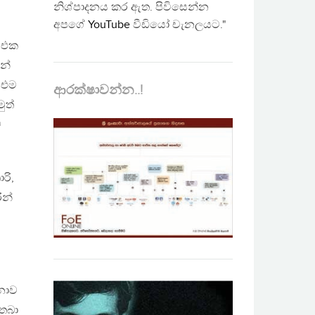
නිශ්පාදනය කර ඇත. පිවිසෙන්න
අපගේ
YouTube
වීඩියෝ චැනලයට."
ු එක
නේ
 එම
ආරක්ෂාවන්න..!
ුත්
ව
රි,
ීන්
නොව
 තබා