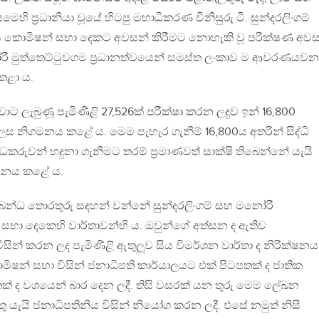
හි ප‍්‍රධානියා වූයේ හිටපු මහාධිකරණ විනිසුරු ටී. සුන්දරලිංගම්
ීය කොමිෂන් සභා දෙකට අවසන් කිරීමට නොහැකි වූ පරික්ෂණ අව
ෝරී මුත්තෙට්ටුවගම ප‍්‍රධානත්වයෙන් සමස්ත ලංකාව ම ආවරණයවන
කළා ය.
 ලැබුණූ පැමිණිළි 27,526ක් පරීක්ෂා කරන ලදුව ඉන් 16,800
ෙස නිගමනය කළේ ය. මෙම පැහැර ගැනීම් 16,800ය අතරින් සිද්ධි
ධකරුවන් හදුනා ගැනීමට තරම් ප‍්‍රමාණවත් සාක්ෂි තිබෙන්නේ යැයි
ගමනය කළේ ය.
බන්ධ තොරතුරු සදහන් වන්නේ සුන්දරලිංගම් සහ මනෝරී
සභා දෙකෙහි වාර්තාවන්හි ය. ඔවුන්ගේ අත්සන ද ඇතිව
ිසින් කරන ලද පැමිණිළි ඇතුලූව සිය විමර්ශන වාර්තා ද නිරික්ෂනය
ිෂන් සභා විසින් ජනාධිපති කාර්යාලයට එක් පිටපතක් ද ජාතික
් ද වශයෙන් බාර දෙන ලදී. තිසි වසරක් යන තුරු මෙම ලේඛන
යුතු යැයි ජනාධිපතිනිය විසින් නියෝග කරන ලදී. එසේ නමුත් නිසි