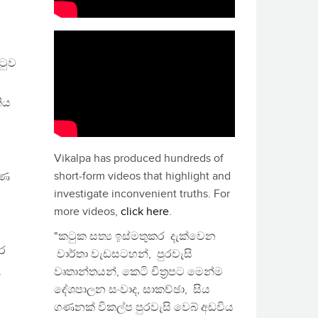
ටුව
ිය
Vikalpa has produced hundreds of
short-form videos that highlight and
රණ
investigate inconvenient truths. For
more videos,
click here
.
"කටුක සත්‍ය ඉස්මතුකර දැක්වෙන
ර
වාර්තා වැඩසටහන්, පුරවැසි
ල
වෘතාන්තයන්, කෙටි චිත්‍රපට මෙන්ම
දේශපාලන සංවාද, සාකච්ඡා, සිය
ගණනක් විකල්ප පුරවැසි වෙබ් අඩවිය