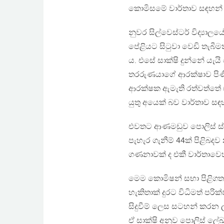
කොමිසමේ වාර්තාව සඳහන් 
නුවර සිල්වෙස්ටර් විද්‍ය
පේළියට සිටුවා වෙඩි තැබීම
ය. එසේ සාක්ෂි දුන්නේ ය
තරරුණයාගේ ආරක්ෂාව පිණි
ආරක්ෂක ඇමැති රත්වත්තේ 
යුතු අයෙක් බව වාර්තාව සඳ
එවතට ආණමඩුව පොලිස් ස්ථ
පැහැර ගැනීම් 44ක් පිළිබදව
ගණනාවක් ද එකී වාර්තාවෙහ
මෙම කොමිෂන් සභා පිළිගත 
හැකිතාක් දුරට විධිමත් පරි
සිදුවීම් ලෙස සටහන් කරන
ඒ සාක්ෂි අනුව පොලිස් ලේඛ