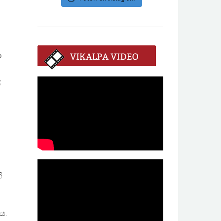
ා
ේ
ි
ය.