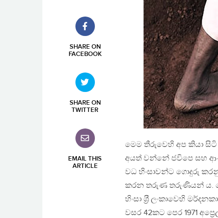
SHARE ON
FACEBOOK
SHARE ON
TWITTER
මෙම තීරුවෙහි අප කියා සි
අයත් වන්නේ ජවිපෙ සහ ආණ්ඩ
EMAIL THIS
ARTICLE
වධ හිංසාවන්ට ගොදුරු කර
කරන තරුණ තරුණියන් ය. ම
හිංසා ශ‍්‍රී ලංකාවෙහි මර්දන
වසර 42කට පෙර 1971 අප්‍රෙල