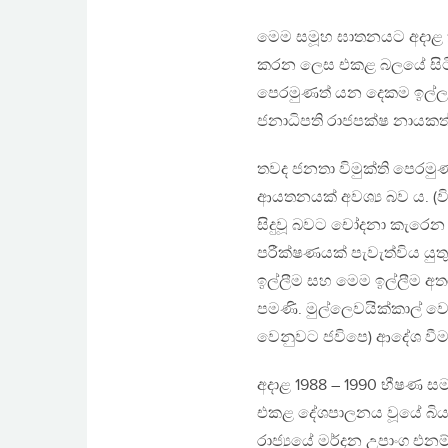
මෙම සමූහ ඝාතනයට අදාළ තව
කරන ලෙස එකළ බලයේ සිටි එ
පෙරමුණත් යන දෙකම ඉල්ලා 
ජනාධිපති රාජපක්ෂ නායකත
තවද ජනතා විමුක්ති පෙරමු
ආයතනයක් අවශ්‍ය බව ය. (
සිදුවූ බවට චෝදනා කැරෙන
පරීක්ෂණයක් පැවැත්විය යුත
ඉල්ලීම සහ මෙම ඉල්ලීම අ
පමණි. මුල්ලෙවයික්කාල් ව
වෙනුවට ජවිපෙ) ආදේශ වීම
අදාළ 1988 – 1990 භීෂණ සමය
එකළ දේශපාලනය වූයේ බිය ව
රාජ්‍යයේ මර්දන උපාංග එන