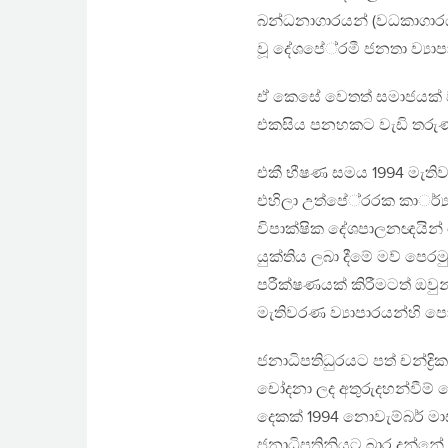
බන්ධනාගාරයන් (වධකාගාරයන
වූ දේශපේ‍්‍රමී ජනතා ව්‍ය
ඒ කෙසේ වෙතත් සමාජයක් වශය
එකසිය පනහකට වැඩි තරුණ
එකී භීෂණ සමය 1994 මැතිව
එහිලා උත්පේ‍්‍රරක කාර්්
විපාක්ෂික දේශපාලනඥයින්
යුක්තිය ලබා දීමේ මව් පෙරම
පරීක්ෂණයක් කිරීමටත් ඔවුන්
මැතිවරණ ව්‍යාපාරයන්හි ප
ජනාධිපතිධුරයට පත් චන්ද්‍ර
චෝදනා ලද අතුරුදහන්වීම් ස
දෙකක් 1994 නොවැම්බර් මාස
ජනාධිපතිනියට බාර දුන්නේ