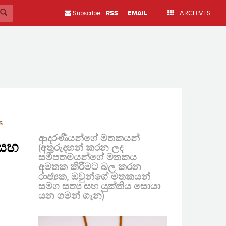
Subscribe:
RSS
|
EMAIL
ARCHIVES
S
ආදරණීයන්ගේ මතකයන්
 සහ
(අතුරුදහන් කරන ලද
සමීපතමයන්ගේ මතකය
අමතක කිරීමට බල කරන
රාජ්‍යක, ඔවුන්ගේ මතකයන්
සමග සත්‍ය සහ යුක්තිය සොයා
යන ගමන් ගැන)