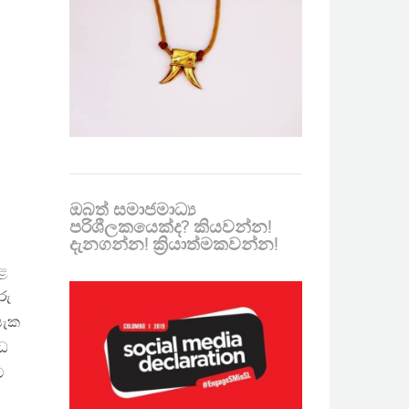
ඔබත් සමාජමාධ්‍ය
පරිශීලකයෙක්ද? කියවන්න!
දැනගන්න! ක්‍රියාත්මකවන්න!
ළ
රු
සැක
වධ
ට