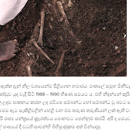
ටි ඇත්ත දැන් නිල වශයෙන්ම පිළිගෙන හමාරය. මාතලේ සමූහ මිනීව
ුව යුද වැදී සිටි 1988 – 1990 භීෂණ සමයට ය. එහි නිදන්නේ කුරි
නු ලදුව ඝාතනය කරන ලද ජවිපෙ සම්බන්ධ හෝ සම්බන්ධ වූ බවට 
ෙම ඇට සැකිළිවලින් හෙළි වන එම තරුණ තරුණියන් ලක් ඇති 
කාරී රාජ්‍ය යන්ත‍්‍රයේ ක‍්‍රෑරත්වය මොනවට පෙන්නුම් කරයි. අපි ද මෙය
් මාසයේ දී වධහිංසාවන්හි බිහිසුණූකම අත් වින්දෙමු.