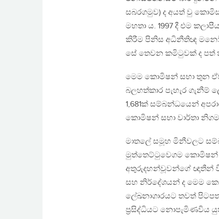
සබරගමුව) ද අයත් වු කොමිසමෙ
මහතා ය. 1997 දී එම කලාප
කිරීම පිනිස අධිනීතිඥ මන
සේ තෙවන කමිටුවක් ද පත් 
මෙම කොමිෂන් සභා තුන ඒවාට
බලහත්කාර පැහැර ගැනීම් ල
1,681ක් සම්බන්ධයෙන් අපරා
කොමිෂන් සභා වාර්තා නි
මාතලේ සමූහ මිනීවලට සම්
මුත්තෙට්ටුවෙගම කොමිෂන් 
අතුරුදහන්වූවන්ගේ ඥාතීන් ව
සහ නිර්දේශයන් ද මෙම කොම
ලේඛනාගාරයට තවත් පිටපතක
ප‍්‍රසිද්ධියට නොපැමිණවිය 