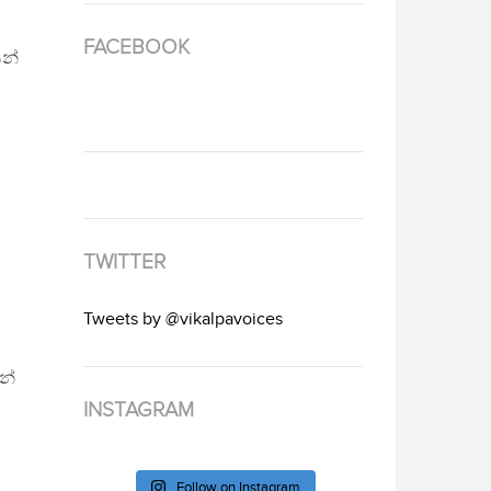
FACEBOOK
සන්
TWITTER
Tweets by @vikalpavoices
න්
INSTAGRAM
Follow on Instagram