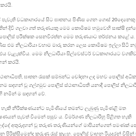
කරයි.
ාලයේ පැවැති වධකාගාරයේ සිට ඝාතනය පිණිස ගෙන ගොස් 20දෙනෙක
කින් දිවි ගලවා ගත් තරුණයකු මෙම කොමිෂම හමුවෙහි සාක්ෂි දුන්
ැයි පොලිස් පරීක්ෂක සෙනවිරත්න මෙම තරුණයාට තර්ජනය කළේ ය.
ස එම නිලධාරියා වහාම මාරු කරන ලෙස කොමිෂම ඉල්ලා සිටි නම
එය වැළැක්වීය. මෙම නිලධාරියා සිල්වෙස්ටර් වධකාගාරයට වගකි
හන් කරයි.
ානාධිපති, ඝාතන රැසක් සම්බන්ධ චෝදනා ලද මහව පොලිස් අධිකා
 නම සඳහන් වූ ගල්ගමුව පොලිස් ස්ථානාධිපති යනාදී පොලිස් නිලධාර
ි නමින් ම සඳහන් වේ.
හැකි නිරීක්ෂණයන්ට පැමිණියේ තමන්ට ලැබුණු පැමිණළි මත
ක්ෂණයන් පැවත් වීමෙන් පසුව ය. විමර්ශණ නිලධාරීහු පිළිගත හැකි
 ලද්දේ අතුරුදහන් වූ තරුණ තරුණියන්ගේ මාපියන්ගෙන් පමණක් 
න පිරික්සීමෙන්ද කරුණු රැස් කළහ. පොලිස් වාහන රියදුරන් විසින්