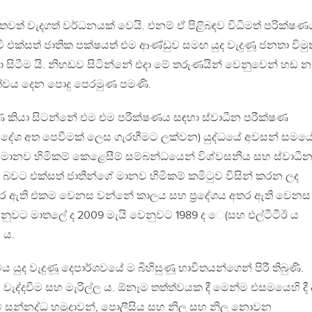
ත් වැදගත් වර්ධනයක් වෙයි. එනම් ඒ පිළිබඳව විධිමත් පරික්ෂණ
ක්සත් ජාතික පක්ෂයත් එම ආණ්ඩුව සමඟ යුද වැදුණූ ජනතා විමුක
සිටීම යි. නිහඩව සිටින්නේ එදා මේ තරුණයින් වෙනුවෙන් හඩ න
්වය දෙන පොදු පෙරමුණ පමණි.
ණ කියා සිටන්නේ එම එම පරීක්ෂණය සඳහා ස්වාධීන පරීක්ෂණ
විදේශ අත පෙවීමක් ලෙස ගැරහීමට ලක්වන) යුද්ධයේ අවසන් සමය
 මානව හිමිකම් කෙළෙසීම් සම්බන්ධයෙන් විශ්වසනීය සහ ස්වාධී
ු බවට එක්සත් ජාතීන්ගේ මානව හිමිකම් කමිටුව විසින් කරන ලද
තර ඇති එකම වෙනස වන්නේ කාලය සහ ප‍්‍රදේශය අතර ඇති වෙනස
ෙනුවට මාතලේ ද 2009 මැයි වෙනුවට 1989 ද ෙ(සහ එල්ටීටීඊ ය
 ය.
 යුද වැදුණූ දෙපාර්ශවයේ ම බිහිසුණූ භාවිතයන්ගෙන් පිරී තිබුණි.
ැද්දවීම සහ මැරිල්ල ය. ඕනෑම තත්ත්වයක දී මෙන්ම එසමයෙහි දී 
ම් සන්නද්ධ හමුදාවන්, පොලීසිය සහ නිල සහ නිල නොවන