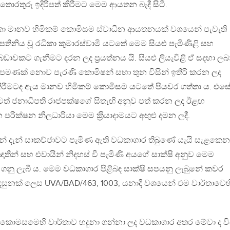
ම තොරතුරු ඉදිරිපත් කිරීමට මෙම ආයතන බැදී සිටී.
 ලංකා මානව හිමිකම් කොමිසම ස්වාධීන ආයතනයක් වශයෙන් පැවැති
තිනිය වූ රධිකා කුමාරස්වාමි යටතේ මෙම සියළු පැමිණිළි සහ
බඩාවකට ගැනීමට දරන ලද ප‍්‍රයත්නය යි. සියළු ලියැවිළි ඒ සදහා ලබ
එපමණක් නොව පැරණි කොමිෂන් සභා තුන විසින් ඉතිරි කරන ලද
ෂා කිරීමටද ඇය මානව හිමිකම් කොමිසම යටතේ පියවර ගත්තා ය. එස
් ජනාධිපති රාජපක්ෂගේ සිතැඟි අනුව පත් කරන ලද ඊළඟ
 පරීක්ෂන නිලධාරියා මෙම ක‍්‍රියාදාමයට අඟුළු දමන ලදී.
න් දැන් සාකච්ජාවට පැමිණ ඇති වධකාගාර තිබුණේ යැයි සැළකෙන
ාතීන් සහ එවායින් නිදහස් වී පැමිණි අයගේ සාක්ෂි අනුව මෙම
 ගනු ලැබී ය. මෙම වධකාගාර පිළිබඳ සාක්ෂි සපයනු ලැබුනේ කවර
ිදසුනක් ලෙස UVA/BAD/463, 1003, යනාදී වශයෙන් එම වාර්තාවෙහ
ම් කොමසමෙහි වාර්තාව හදුනා ගන්නා ලද වධකාගාර අතර මේවා ද වි