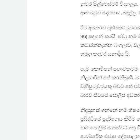
නුවර සිල්වෙස්ටර් විද්‍යාලය
ආනමඩුව සදම්පාය, බදුල්ල,
ඊට අමතරව මුත්තෙට්ටුවගම
96) සඳහන් කරයි. ඒවා නම් 
කටාරන්තැන්න බංගලාව, වලප
හමුදා කඳවුර යනාදිය යි.
සෑම කොමිෂන් සභාවකටම පැ
නිලධාරීන් පත් කර තිබුණි
විනිසුරුවරයකු බවට පත් එව
බාරව සිටියේ පොලිස් අධිකාරී 
නිදසුනක් ගන්නේ නම් භීෂණ
ප‍්‍රසිද්ධියේ ප‍්‍රදර්ශනය
නම් පොලිස් සාජන්වරයකු 
පාරම්පරික එජාප දේශපාලන