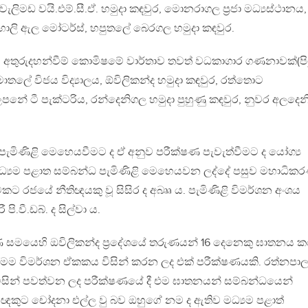
, වැලිමඩ වයි.එම්.සී.ඒ. හමුදා කඳවුර, මොනරාගල ප‍්‍රජා මධ්‍යස්ථානය,
 හාලි ඇල මෝටර්ස්, හපුතලේ බෙරගල හමුදා කඳවුර.
 අතුරුදහන්වීම් කොමිෂමේ වාර්තාව තවත් වධකාගාර ගණනාවක්(පි
මාතලේ විජය විද්‍යාලය, ඕවිලිකන්ද හමුදා කඳවුර, රත්තොට
නේ ටී පැක්ටරිය, රන්දෙනිගල හමුදා පුහුණු කඳවුර, නුවර අලදෙන
මිණිළි මෙහෙයවීමට ද ඒ අනුව පරීක්ෂණ පැවැත්වීමට ද යෝග්‍ය
. මධ්‍යම පළාත සම්බන්ධ පැමිණිළි මෙහෙයවන ලද්දේ පසුව මහාධික
කට රජයේ නීතිඥයකු වූ සිසිර ද අබෲ ය. පැමිණිළි විමර්ශන අංශය
පි.වී.ඩබ්. ද සිල්වා ය.
 සමයෙහි ඔවිලිකන්ද ප‍්‍රදේශයේ තරුණයන් 16 දෙනෙකු ඝාතනය ක
 කිරීම මෙම විමර්ශන ඒකකය විසින් කරන ලද එක් පරීක්ෂණයකි. රත්නපා
විසින් පවත්වන ලද පරීක්ෂණයේ දී එම ඝාතනයන් සම්බන්ධයෙන්
ඥකුට චෝදනා එල්ල වු බව ඔහුගේ නම ද ඇතිව මධ්‍යම පළාත්