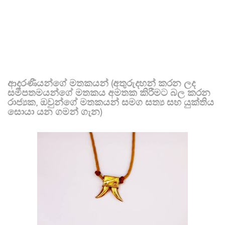
ආදරණීයන්ගේ මතකයන් (අතුරුදහන් කරන ලද
සමීපතමයන්ගේ මතකය අමතක කිරීමට බල කරන
රාජ්‍යක, ඔවුන්ගේ මතකයන් සමග සත්‍ය සහ යුක්තිය
සොයා යන ගමන් ගැන)