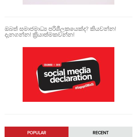
ඔබත් සමාජමාධ්‍ය පරිශීලකයෙක්ද? කියවන්න!
දැනගන්න! ක්‍රියාත්මකවන්න!
POPULAR
RECENT