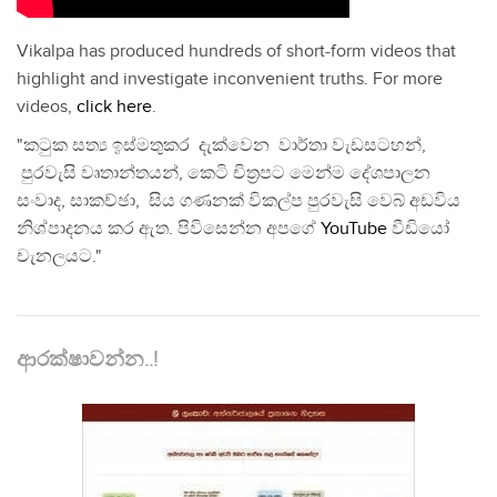
Vikalpa has produced hundreds of short-form videos that
highlight and investigate inconvenient truths. For more
videos,
click here
.
"කටුක සත්‍ය ඉස්මතුකර දැක්වෙන වාර්තා වැඩසටහන්,
පුරවැසි වෘතාන්තයන්, කෙටි චිත්‍රපට මෙන්ම දේශපාලන
සංවාද, සාකච්ඡා, සිය ගණනක් විකල්ප පුරවැසි වෙබ් අඩවිය
නිශ්පාදනය කර ඇත. පිවිසෙන්න අපගේ
YouTube
වීඩියෝ
චැනලයට."
ආරක්ෂාවන්න..!