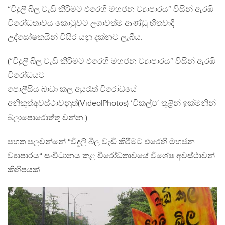
“විදුලි බිල වැඩි කිරීමට එරෙහි මහජන ව්‍යාපාරය“ විසින් ඇරඹී
විරෝධතාවය කොටුවට ලගාවත්ම ආණ්ඩු හිතවාදී
උද්ඝෝෂකයින් විසිර යනු දක්නට ලැබීය.
(“විදුලි බිල වැඩි කිරීමට එරෙහි මහජන ව්‍යාපාරය“ විසින් ඇරඹී
විරෝධයට
පොලීසිය බාධා කල අයුරැත් විරෝධයේ
අනිකුත්‍අවස්ථාවනුත්(Video|Photos) ‘විකල්ප‘ තුළින් ඉක්මනින්
බලාපොරොත්තු වන්න.)
පහත පලවන්නේ “විදුලි බිල වැඩි කිරීමට එරෙහි මහජන
ව්‍යාපාරය“ සංවිධානය කළ විරෝධතාවයේ විශේෂ අවස්ථාවන්
කිහිපයක්