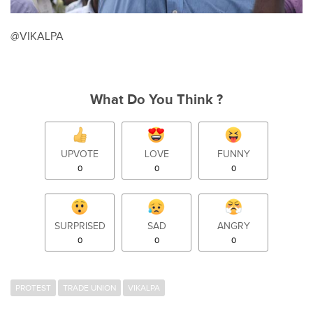
@VIKALPA
What Do You Think ?
UPVOTE
LOVE
FUNNY
0
0
0
SURPRISED
SAD
ANGRY
0
0
0
PROTEST
TRADE UNION
VIKALPA