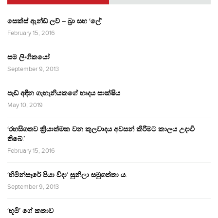
සෙක්ස් ඇන්ඩ් ලව් – බ්‍රා සහ ‘ලේ’
February 15, 2016
සම ලිංගිකයෝ
September 9, 2013
පෑඩ් අඳින ගැහැනියකගේ හෘදය සාක්ෂිය
May 10, 2019
‘රහසිගතව ක්‍රියාත්මක වන කුලවාදය අවසන් කිරීමට කාලය උදාවී
තිබේ.’
February 15, 2016
‘හිමින්සැරේ පියා විදා‘ සුනිලා සමුගත්තා ය.
September 9, 2013
‘භූමි’ ගේ කතාව