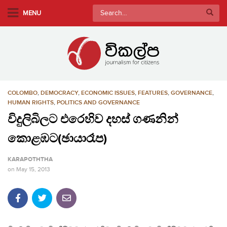
S
Search
MENU
k
for:
i
p
t
o
m
COLOMBO
,
DEMOCRACY
,
ECONOMIC ISSUES
,
FEATURES
,
GOVERNANCE
,
a
HUMAN RIGHTS
,
POLITICS AND GOVERNANCE
i
විදුලිබිලට එරෙහිව දහස් ගණනින්
n
c
කොළඹට(ඡායාරෑප)
o
n
KARAPOTHTHA
t
on
May 15, 2013
e
n
t