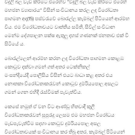
විදුලි බිල වැඩි කිරීමට එරෙහිව “විදුලි බිල වැඩි කිරීමට එරෙහි
මහජන ව්‍යාපාරය“ විසින් සංවිධානය කරල ලද විරෝධතා
පාගමන අද(15) පස්වරැවේ බොරැල්ල කැම්බල් පිටියෙන් ආරම්භ
විය. එම විරෝධතාවයට වෘත්තීය සමිති, සිවිල් සංවිධාන
මෙන්ම දේශපාලන පක්ෂ ඇතුලු දහස් ගණනක් ජනතාව එක් වී
සිටියේ ය.
බොරැල්ලෙන් ආරම්භ කරන ලද විරෝධතා පාගමන කොළඹ
කොටුව දක්වා ගමන් ගත් අතර ටෙක්නිකල්
මංසන්දියේදී පොලීසිය විසින් එයට බාධා කළ අතර එය
නොතකා විරෝධතාකරැවන් කොටුව දුම්රියපොල අසලට
ගමන් ගෙන එහිදී රැස්වීමක් පැවැත්වීය.
කෙසේ නමුත් ඒ වන විට ආණ්ඩු හිතවාදී කුලී
විරෝධතාකරැවන් සුපුරැදු ලෙසම එම මහජන විරෝධය
මැඩපැවැත්වීම සදහා කොටුව දුම්රියපොල අසල
විරෝධතාවයක් සංවිධානය කර තිබූ අතර, කැම්බල් පිටියෙන්