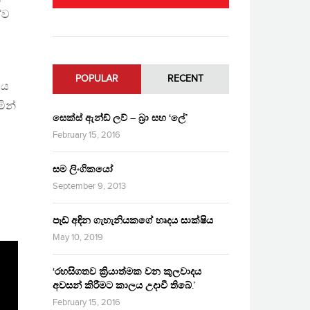
්ව
POPULAR
RECENT
හය
ින්
සෙක්ස් ඇන්ඩ් ලව් – බ්‍රා සහ ‘ලේ’
February 15, 2016
සම ලිංගිකයෝ
September 9, 2013
පෑඩ් අඳින ගැහැනියකගේ හෘදය සාක්ෂිය
May 10, 2019
‘රහසිගතව ක්‍රියාත්මක වන කුලවාදය
අවසන් කිරීමට කාලය උදාවී තිබේ.’
February 15, 2016