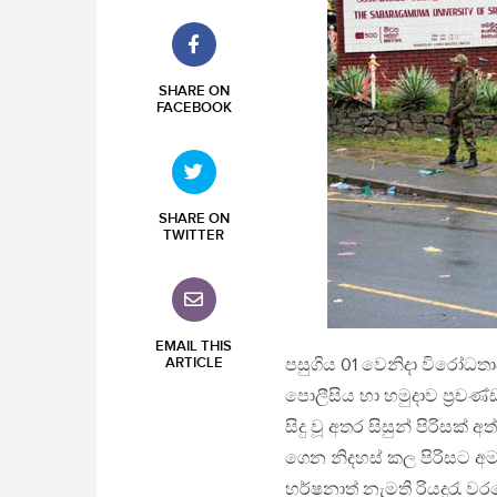
SHARE ON
FACEBOOK
SHARE ON
TWITTER
EMAIL THIS
ARTICLE
පසුගිය 01 වෙනිදා විරෝධතා
පොලීසිය හා හමුදාව ප්‍රචණ
සිදු වූ අතර සිසුන් පිරිසක්
ගෙන නිදහස් කල පිරිසට අ
හර්ෂනාත් නැමති රියදුරැ ව