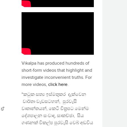
Vikalpa has produced hundreds of
short-form videos that highlight and
investigate inconvenient truths. For
more videos,
click here
.
"කටුක සත්‍ය ඉස්මතුකර දැක්වෙන
වාර්තා වැඩසටහන්, පුරවැසි
වෘතාන්තයන්, කෙටි චිත්‍රපට මෙන්ම
දේශපාලන සංවාද, සාකච්ඡා, සිය
ගණනක් විකල්ප පුරවැසි වෙබ් අඩවිය