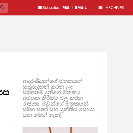
Subscribe:
RSS
|
EMAIL
ARCHIVES
ආදරණීයන්ගේ මතකයන්
(අතුරුදහන් කරන ලද
ුපස
සමීපතමයන්ගේ මතකය
අමතක කිරීමට බල කරන
රාජ්‍යක, ඔවුන්ගේ මතකයන්
සමග සත්‍ය සහ යුක්තිය සොයා
යන ගමන් ගැන)