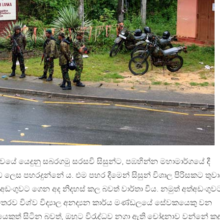
වයේ යෙදුනු සබරගමු සරසවි සිසුන්ට, පඹහින්න මහාමාර්ගයේ දී
්ඩ ලෙස පහරදුන්නේ ය. එම පහර දීමෙන් සිසුන් විශාල පිරිසකට තුව
 අත්අඩංගුවට ගෙන අද නිදහස් කල බවත් වාර්තා විය. නමුත් අත්අඩංගුව
මතරව විශ්ව විද්‍යාල අනද්‍යන කාර්ය මණ්ඩලයේ සේවකයෙකු වන
රයෙකුත් සිටින බවත්, ඔහුට විරැද්ධව නගා ඇති චෝදනාව වන්නේ කදු