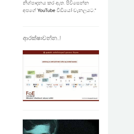
නිශ්පාදනය කර ඇත. පිවිසෙන්න
අපගේ
YouTube
වීඩියෝ චැනලයට."
ආරක්ෂාවන්න..!