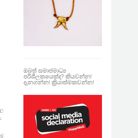
ඔබත් සමාජමාධ්‍ය
පරිශීලකයෙක්ද? කියවන්න!
දැනගන්න! ක්‍රියාත්මකවන්න!
ාල
ට
ළු