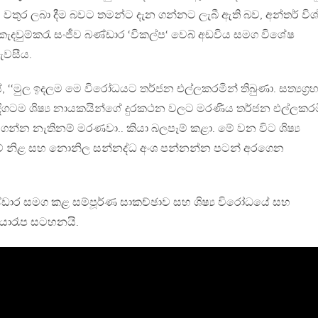
න්ට වතුර ලබා දීම බවට තමන්ට දැන ගන්නට ලැබී ඇති බව, අන්තර් විශ
ේ කැදවුම්කරැ සංජීව බණ්ඩාර ‘විකල්ප‘ වෙබ් අඩවිය සමග විශේෂ
ැවසීය.
ේ, ‘‘මුල ඉදලම මෙ විරෝධයට තර්ජන එල්ලකරමින් තිබුණා. සත්‍යග්‍ර
 දිගටම ශිෂ්‍ය නායකයින්ගේ දුරකථන වලට මරණිය තර්ජන එල්ලකරම
කර ගන්න නැතිනම් මරණවා.. කියා බලපෑම් කළා. මේ වන විට ශිෂ්‍ය
ේ නිළ සහ නොනිල සන්නද්ධ අංශ පන්නන්න පටන් අරගෙන
ාර සමග කළ සම්පූර්ණ සාකච්ඡාව සහ ශිෂ්‍ය විරෝධයේ සහ
ායාරෑප සටහනයි.