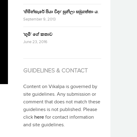
‘හිමින්සැරේ පියා විදා‘ සුනිලා සමුගත්තා ය.
September 9, 2013
‘භූමි’ ගේ කතාව
June 23, 2016
GUIDELINES & CONTACT
Content on Vikalpa is governed by
site guidelines. Any submission or
comment that does not match these
guidelines is not published. Please
click
here
for contact information
and site guidelines.