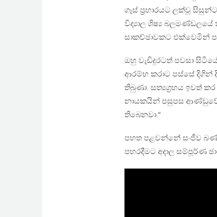
ගෑස් ප්‍රහාරයට ලක්වූ සිසු
විද්‍යාල ශිෂ්‍ය බලමණ්ඩලය
සාකච්ඡාවකට එක්වෙමින් ප
ඔහු වැඩිදුරටත් පවසා සිටිය
ආරම්භ කරාට පස්සේ දිගින්
තිබුණා. සත්‍යග්‍රහය ඉවත් 
නායකයින් පසුපස ආණ්ඩුව
තිබෙනවා.“
පහත පළවන්නේ සංජීව බණ්ඩ
පහරදීමට අදාල‍ සම්පූර්ණ ඡ