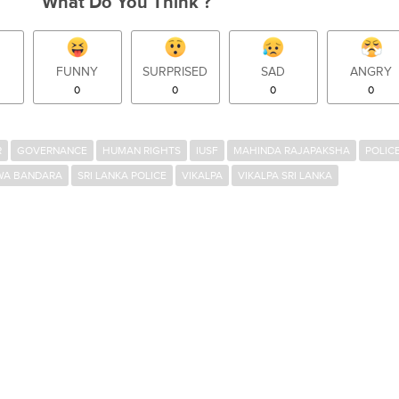
What Do You Think ?
FUNNY
SURPRISED
SAD
ANGRY
0
0
0
0
R
GOVERNANCE
HUMAN RIGHTS
IUSF
MAHINDA RAJAPAKSHA
POLIC
WA BANDARA
SRI LANKA POLICE
VIKALPA
VIKALPA SRI LANKA