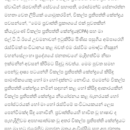
ස්වාධීන් රෑපවාහිනී සේවයේ සභාපති, රොස්මන්ඞ් සේනාරත්න
මහතා වෙත ලිපියක් යොමුකරමින්, විකල්ප ප්‍රතිපත්ති කේන්ද්‍රය
පවසන්නේ, ‘‘මෙම ප‍්‍රවෘත්ති ප‍්‍රකාශයේ එක් පුවතකින්
කියැවුණේ විකල්ප ප‍්‍රතිපත්ති කේන්ද්‍රය(CPA) සහ මා
එල්.ටී.ටී.ඊයේ උවමනාවන් ඉටුකිරීම පිණිස පසුගිය අම්පාරෙහි
රැස්වීමක් සංවිධානය කළ බවත් එම රැස්වීම බෞද්ධ භික්‍ෂුන්
වහන්සේලා හා ප‍්‍රදේශයේ ජනතාවගේ මැදිහත්වීම නිසා
ඉක්මනින් අවසන් කිරීමට සිදුවූ බවත්ය. මෙම පුවත සමඟ
පෙන්වූ දෘෂ්‍ය පටයන්හී විකල්ප ප‍්‍රතිපත්ති කේන්ද්‍රයේ කිසිඳු
සාමාජිකයෙකු හෝ මා හෝ දක්නට නොවිය. එමෙන්ම විකල්ප
ප‍්‍රතිපත්ති කේන්ද්‍රය නමින් සඳහන් කළ හෝ කිසිඳු ආකාරයකින්
විකල්ප ප‍්‍රතිපත්ති කේන්ද්‍රය නියෝජනය කළ බැනරයක් හෝ
පෝස්ටරයක් හෝ මා හෝ රැස්වීමේ සංවිධායකයන් ලෙස
පෙන්වීමක්ද සිදු නොවිනි. ප‍්‍රවෘත්තියෙහි භාවිත වූ භාෂාව ද
පැහැදිලිවම අපහාසාත්මක වූ අතර විකල්ප ප‍්‍රතිපත්ති කේන්ද්‍රයට
සහ මා හට එරෙහිව මහජන මතය ඇවිස්සීම සහ අප ජනතා