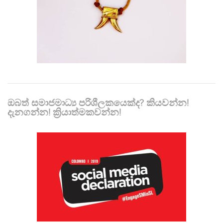
ඔබත් සමාජමාධ්‍ය පරිශීලකයෙක්ද? කියවන්න!
දැනගන්න! ක්‍රියාත්මකවන්න!