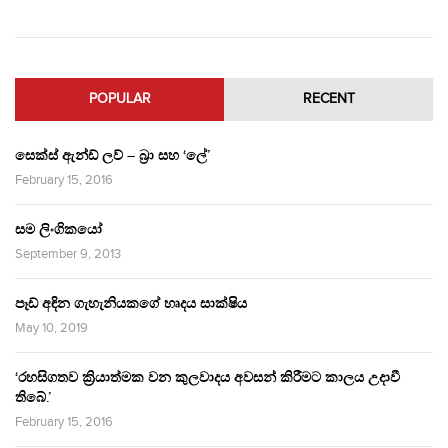
POPULAR
RECENT
සෙක්ස් ඇන්ඩ් ලව් – බ්‍රා සහ ‘ලේ’
February 15, 2016
සම ලිංගිකයෝ
September 9, 2013
පෑඩ් අඳින ගැහැනියකගේ හෘදය සාක්ෂිය
May 10, 2019
‘රහසිගතව ක්‍රියාත්මක වන කුලවාදය අවසන් කිරීමට කාලය උදාවී
තිබේ.’
February 15, 2016