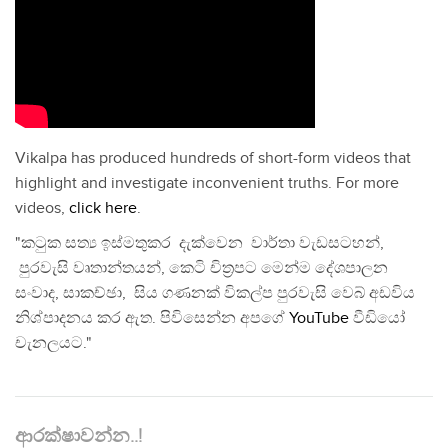
Vikalpa has produced hundreds of short-form videos that
highlight and investigate inconvenient truths. For more
videos,
click here
.
"කටුක සත්‍ය ඉස්මතුකර දැක්වෙන වාර්තා වැඩසටහන්,
පුරවැසි වෘතාන්තයන්, කෙටි චිත්‍රපට මෙන්ම දේශපාලන
සංවාද, සාකච්ඡා, සිය ගණනක් විකල්ප පුරවැසි වෙබ් අඩවිය
නිශ්පාදනය කර ඇත. පිවිසෙන්න අපගේ
YouTube
වීඩියෝ
චැනලයට."
ආරක්ෂාවන්න..!