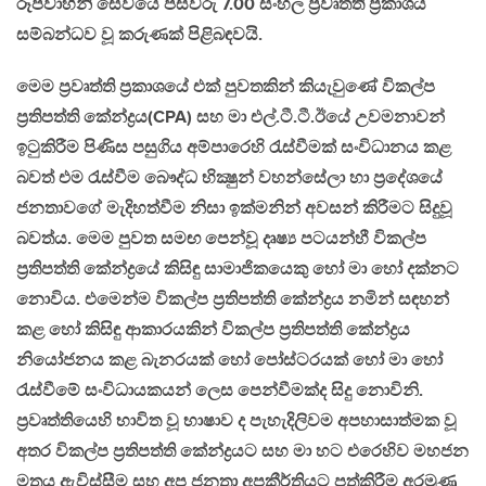
රූපවාහිනි සේවයේ පස්වරු 7.00 සිංහල ප‍්‍රවෘත්ති ප‍්‍රකාශය
සම්බන්ධව වූ කරුණක් පිළිබඳවයි.
මෙම ප‍්‍රවෘත්ති ප‍්‍රකාශයේ එක් පුවතකින් කියැවුණේ විකල්ප
ප‍්‍රතිපත්ති කේන්ද්‍රය(CPA) සහ මා එල්.ටී.ටී.ඊයේ උවමනාවන්
ඉටුකිරීම පිණිස පසුගිය අම්පාරෙහි රැස්වීමක් සංවිධානය කළ
බවත් එම රැස්වීම බෞද්ධ භික්‍ෂුන් වහන්සේලා හා ප‍්‍රදේශයේ
ජනතාවගේ මැදිහත්වීම නිසා ඉක්මනින් අවසන් කිරීමට සිදුවූ
බවත්ය. මෙම පුවත සමඟ පෙන්වූ දෘෂ්‍ය පටයන්හී විකල්ප
ප‍්‍රතිපත්ති කේන්ද්‍රයේ කිසිඳු සාමාජිකයෙකු හෝ මා හෝ දක්නට
නොවිය. එමෙන්ම විකල්ප ප‍්‍රතිපත්ති කේන්ද්‍රය නමින් සඳහන්
කළ හෝ කිසිඳු ආකාරයකින් විකල්ප ප‍්‍රතිපත්ති කේන්ද්‍රය
නියෝජනය කළ බැනරයක් හෝ පෝස්ටරයක් හෝ මා හෝ
රැස්වීමේ සංවිධායකයන් ලෙස පෙන්වීමක්ද සිදු නොවිනි.
ප‍්‍රවෘත්තියෙහි භාවිත වූ භාෂාව ද පැහැදිලිවම අපහාසාත්මක වූ
අතර විකල්ප ප‍්‍රතිපත්ති කේන්ද්‍රයට සහ මා හට එරෙහිව මහජන
මතය ඇවිස්සීම සහ අප ජනතා අපකීර්තියට පත්කිරීම අරමුණු