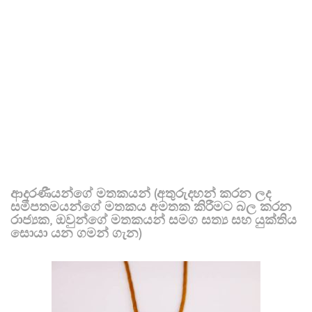
ආදරණීයන්ගේ මතකයන් (අතුරුදහන් කරන ලද
සමීපතමයන්ගේ මතකය අමතක කිරීමට බල කරන
රාජ්‍යක, ඔවුන්ගේ මතකයන් සමග සත්‍ය සහ යුක්තිය
සොයා යන ගමන් ගැන)