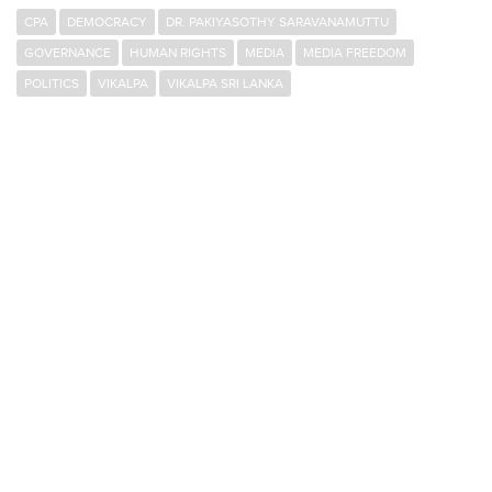
CPA
DEMOCRACY
DR. PAKIYASOTHY SARAVANAMUTTU
GOVERNANCE
HUMAN RIGHTS
MEDIA
MEDIA FREEDOM
POLITICS
VIKALPA
VIKALPA SRI LANKA