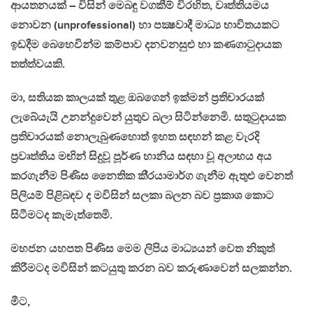
ආයතනයක් – විසින් මෙබඳු වගකීම් විරහිත, වෘත්තියමය
නොවන (unprofessional) හා පක්‍ෂවාදී මාධ්‍ය භාවිතයකට
ඉඩදීම බෙහෙවින්ම කම්පාව දනවනසුළු හා කණගාටුදායක
තත්ත්වයකි.
මා, සතියක කාලයක් තුළ ඔබගෙන් ඉක්මන් ප‍්‍රතිචාරයක්
ලැබේයැයි උනන්දුවෙන් යුතුව බලා සිටින්නෙමි. සතුටුදායක
ප‍්‍රතිචාරයක් නොලැබුණහොත් ඉහත සඳහන් කළ වැරදි
ප‍්‍රවෘත්තිය මඟින් සිදුවූ පූර්ණ හානිය සඳහා වූ අලාභය අය
කරගැනීම පිණිස නෛතික කි‍්‍රයාමාර්ග ගැනීම ඇතුළු වෙනත්
පිලියම් පිළිබඳව ද මවිසින් සලකා බලන බව ප‍්‍රකාශ කොට
සිටීමටද කැමැත්තෙමි.
මහජන යහපත පිණිස මෙම ලිපිය මාධ්‍යයන් වෙත නිකුත්
කිරීමටද මවිසින් කටයුතු කරන බව කරුණාවෙන් සලකන්න.
මීට,