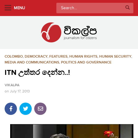
S
Search
MENU
k
for:
i
p
t
o
m
COLOMBO
,
DEMOCRACY
,
FEATURES
,
HUMAN RIGHTS
,
HUMAN SECURITY
,
a
MEDIA AND COMMUNICATIONS
,
POLITICS AND GOVERNANCE
i
ITN උත්තර දෙන්න..!
n
c
VIKALPA
o
on
July 17, 2013
n
t
e
n
t