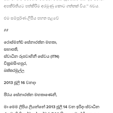
අපකීර්තියට පත්කිරීම අරමුණු කොට ගත්තක් විය.‘‘ බවය.
එම සම්පූර්ණ ලිපිය පහත පළවේ
##
රොස්මන්ඞ් සේනාරත්න මහතා,
සභාපති,
ස්වාධීන රූපවාහිනී සේවය (ITN)
වික‍්‍රමසිංහපුර,
බත්තරමුල්ල
2013 ජූලි 16 වනදා
පි‍්‍රය සේනාරත්න මහතාණෙනි,
මා මෙම ලිපිය ලියන්නේ 2013 ජූලි 14 වන ඉරිදා ස්වාධීන