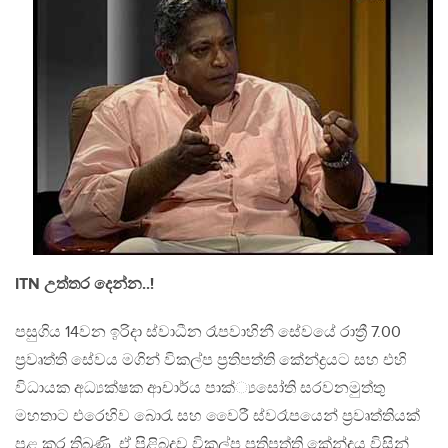
ITN උත්තර දෙන්න..!
පසුගිය 14වන ඉරිදා ස්වාධීන රෑපවාහිනී සේවයේ රාත්‍රී 7.00
ප්‍රවෘත්ති සේවය මගින් විකල්ප ප්‍රතිපත්ති කේන්ද්‍රයට සහ එහි
විධායක අධ්‍යක්ෂක ආචාර්ය පාක්්‍යසෝති සරවනමුත්තු
මහතාට එරෙහිව බොරැ සහ වෛරී ස්වරෑපයෙන් ප්‍රවෘත්තියක්
පළ කර තිබුණි. ඒ පිළිබදව විකල්ප ප්‍රතිපත්ති කේන්ද්‍රය විසින්