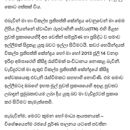
කොට ගත්තක් විය.
එබැවින් මා හා විකල්ප ප‍්‍රතිපත්ති කේන්ද්‍රය වෙනුවෙන් මා මෙම
ලිපිය ලියන්නේ ස්වාධීන රූපවාහිනී සේවය(ITN) එහි මීළඟ
පුවත් ප‍්‍රකාශයෙහිදී අප වෙතින් සම්පූර්ණ හා ප‍්‍රසිද්ධ ව සමාව
ඉල්ලීමක් සිදුකළ යුතු බවට ඉල්ලා සිටීමටයි. කවර හෙයින්දයත්
විකල්ප ප‍්‍රතිපත්ති කේන්ද්‍රය හෝ මා හෝ 2013 ජූලි 14 වනදා
ඉරිදා අම්පාරෙහි කිසිඳු රැස්වීමක් සංවිධානය නොකළ බැවිනි.
වැඩිදුරටත් මා ඇතුළු විකල්ප ප‍්‍රතිපත්ති කේන්ද්‍රයේ කිසිඳු
සේවකයෙකු එවැනි රැස්වීමකට සහභාගි නොවිණි. එම සමාව
ඉල්ලීමටද ඔබගේ ඉහත මුල් පුවත් ප‍්‍රකාශයෙහි අදාළ පුවතට
ලබාදුන් ප‍්‍රමුඛතාවයම ලබා දිය යුතු බව මා වැඩිදුරටත් ප‍්‍රකාශ
කර සිටීමට කැමැත්තෙමි.
සැබැවින්ම, මෙරට කුමන හෝ මාධ්‍ය ආයතනයක් –
විශේෂයෙන්ම රජයේ පූර්ණ පාලනය යටතේ පවතින