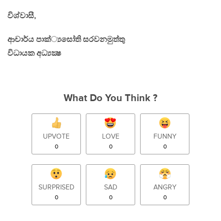
විශ්වාසී,
ආචාර්ය පාක්‍්‍යසෝති සරවනමුත්තු
විධායක අධ්‍යක්‍ෂ
What Do You Think ?
UPVOTE
LOVE
FUNNY
0
0
0
SURPRISED
SAD
ANGRY
0
0
0