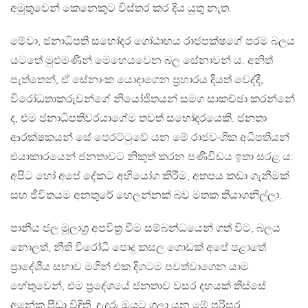
අමුතුවෙන් කෙනෙකුට විස්තර කර දිය යුතු නැත.
මේවා, ජනාධිපති සහෝදර ගෝඨාභය රාජපක්ෂගේ පරම බලය
යටතේ මුළුමණින් මෙහෙයවෙන බල සේනාවන් ය. අනිත්
පැත්තෙන්, ඒ සේනාංක යොදාගෙන ප‍්‍රහාරය දියත් වෙද්දී,
විරෝධතාකරුවන්ගේ නියෝජිතයන් සමග සාකච්ඡා කරන්නේ
ද, එම ජනාධිපතිවරයාගේම තවත් සහෝදරයෙකි. ජනතා
ආරක්ෂකයන් සේ පෙරට්ටුවේ යන මේ රාජවංශික අධිපතියන්
එයාකාරයෙන් ජනතාවට නිකුත් කරන පණිවිඩය ඉතා සරළ ය:
අපිට හෝ අපේ දේකට අභියෝග කිරීම, අතපය කඩා ගැනීමක්
සහ ජීවිතයම අනතුරේ හෙලන්නක් බව මතක තියාගනිල්ලා.
පානීය ජල මූලාශ‍්‍ර අපවිත‍්‍ර වීම සම්බන්ධයෙන් ගත් විට, බලය
නොලත්, නීති විරෝධී පොදු කසල ගොඩක් අපේ පළාතේ
ප‍්‍රාදේශීය සභාව මගින් එක දිගටම පවත්වාගෙන යාම
හේතුවෙන්, එම ප‍්‍රදේශයේ ජනතාව වසර දහයක් තිස්සේ
අනේක පීඩා විඳිති. දැදුරු ඔයට ගලා යන මේ පරිසර