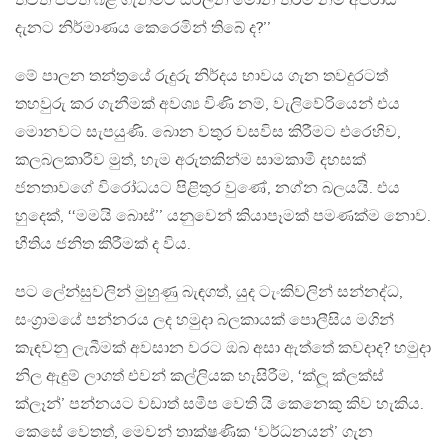
තවත් ජීවිත බිළි ගැනීමට සරිලන මොන තරම් නම් අපරාධ
දැනට නිර්මාණය කෙරෙමින් තිබේ ද?’’
මේ පාලන තන්ත‍්‍රයේ රුදුරු නිර්දය භාවය ගැන තවදුරටත්
තහවුරු කර ගැනීමක් අවශ්‍ය විණි නම්, වැලිවේරියෙන් එය
මොනවට සැපයුණි. බොන වතුර වසවිස කිරීමට එරෙහිව,
කලබලකාරීව මුත්, හැම අරුතකින්ම සාමකාමී දහසක්
ජනතාවගේ විරෝධයට පිළිතුර වුණේ, නග්න බලයයි. එය
හුදෙක්, ‘‘මමයි බොස්’’ යනුවෙන් කියාපෑමක් පමණක්ම නොව.
භීතිය ජනිත කිරීමක් ද විය.
පට ලේන්සුවලින් මුහුණු බැඳගත්, යුද ටැංකිවලින් සන්නද්ධ,
සංග‍්‍රාමයේ පන්නරය ලද හමුදා බලකායක් පොලීසිය මගින්
කැඳවනු ලැබීමක් අවසාන වරට ඔබ අසා ඇත්තේ කවදාද? හමුදා
නිල ඇඳුම් ලාගත් එවන් කල්ලියක හැසිරීම, ‘ක්ලූ ක්ලක්ස්
ක්ලෑන්’ පන්නයට වඩාත් සමීප වෙති යි කෙනෙකු කිව හැකිය.
කෙසේ වෙතත්, මෙවන් තාක්ෂණික ‘වර්ධනයන්’ ගැන