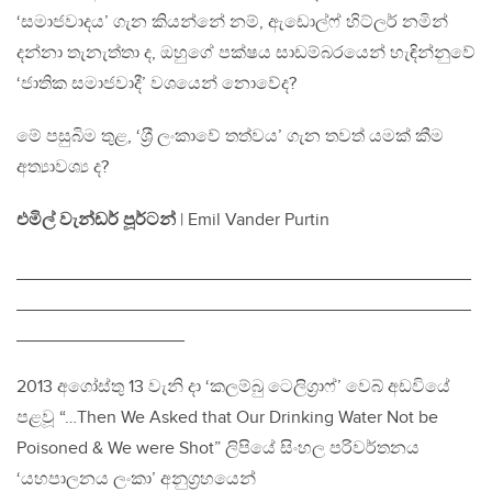
‘සමාජවාදය’ ගැන කියන්නේ නම්, ඇඩොල්ෆ් හිට්ලර් නමින්
දන්නා තැනැත්තා ද, ඔහුගේ පක්ෂය සාඩම්බරයෙන් හැඳින්නුවේ
‘ජාතික සමාජවාදී’ වශයෙන් නොවේද?
මේ පසුබිම තුළ, ‘ශ‍්‍රී ලංකාවේ තත්වය’ ගැන තවත් යමක් කීම
අත්‍යාවශ්‍ය ද?
එමිල් වැන්ඩර් පූර්ටන්
| Emil Vander Purtin
______________________________________________
______________________________________________
_________________
2013 අගෝස්තු 13 වැනි දා ‘කලම්බු ටෙලිග‍්‍රාෆ්’ වෙබ් අඩවියේ
පළවූ “…Then We Asked that Our Drinking Water Not be
Poisoned & We were Shot” ලිපියේ සිංහල පරිවර්තනය
‘යහපාලනය ලංකා’ අනුග‍්‍රහයෙන්