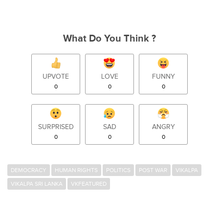
What Do You Think ?
UPVOTE
LOVE
FUNNY
0
0
0
SURPRISED
SAD
ANGRY
0
0
0
DEMOCRACY
HUMAN RIGHTS
POLITICS
POST WAR
VIKALPA
VIKALPA SRI LANKA
VKFEATURED