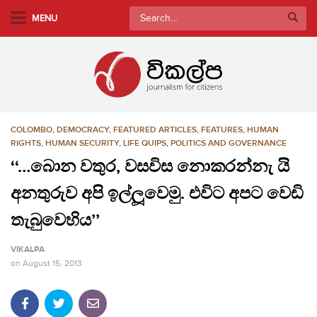
S
Search
MENU
k
for:
i
p
t
o
m
COLOMBO
,
DEMOCRACY
,
FEATURED ARTICLES
,
FEATURES
,
HUMAN
a
RIGHTS
,
HUMAN SECURITY
,
LIFE QUIPS
,
POLITICS AND GOVERNANCE
i
‘‘…බොන වතුර, වසවිස නොකරන්නැ යි
n
c
අනතුරුව අපි ඉල්ලූවෙමු. එවිට අපට වෙඩි
o
තැබුවෙහිය’’
n
t
VIKALPA
e
on
August 15, 2013
n
t