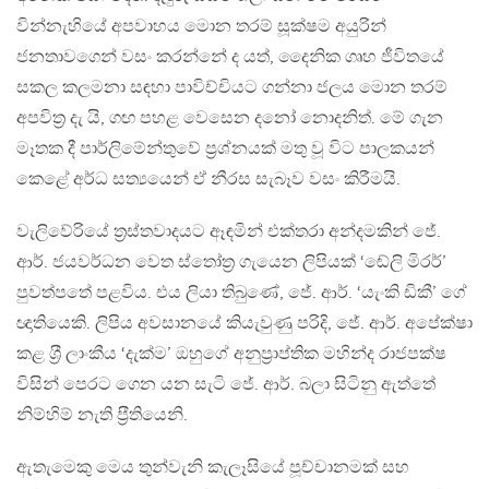
වින්නැහියේ අපවාහය මොන තරම් සූක්ෂම අයුරින්
ජනතාවගෙන් වසං කරන්නේ ද යත්, දෛනික ගෘහ ජීවිතයේ
සකල කලමනා සඳහා පාවිච්චියට ගන්නා ජලය මොන තරම්
අපවිත‍්‍ර දැ යි, ගඟ පහළ වෙසෙන දනෝ නොදනිත්. මේ ගැන
මෑතක දී පාර්ලිමේන්තුවේ ප‍්‍රශ්නයක් මතු වූ විට පාලකයන්
කෙළේ අර්ධ සත්‍යයෙන් ඒ නීරස සැබෑව වසං කිරීමයි.
වැලිවේරියේ ත‍්‍රස්තවාදයට ඈඳමින් එක්තරා අන්දමකින් ජේ.
ආර්. ජයවර්ධන වෙත ස්තෝත‍්‍ර ගැයෙන ලිපියක් ‘ඬේලි මිරර්’
පුවත්පතේ පළවිය. එය ලියා තිබුණේ, ජේ. ආර්. ‘යැංකි ඩිකී’ ගේ
ඥාතියෙකි. ලිපිය අවසානයේ කියැවුණු පරිදි, ජේ. ආර්. අපේක්ෂා
කළ ශ‍්‍රී ලාංකීය ‘දැක්ම’ ඔහුගේ අනුප‍්‍රාප්තික මහින්ද රාජපක්ෂ
විසින් පෙරට ගෙන යන සැටි ජේ. ආර්. බලා සිටිනු ඇත්තේ
නිම්හිම් නැති ප‍්‍රීතියෙනි.
ඇතැමෙකු මෙය තුන්වැනි කැලෑසියේ පූච්චානමක් සහ