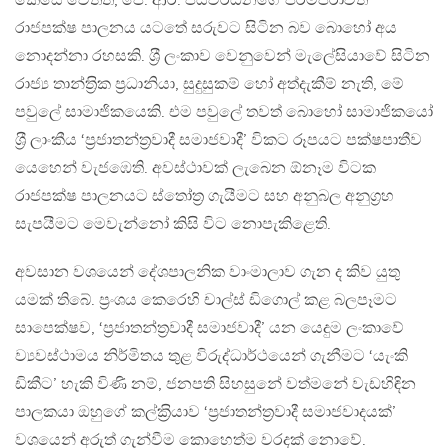
කෙසේ වෙතත්, ජේ. ආර්. ජයවර්ධනගේ පරම්පරාවත්
රාජපක්ෂ පාලනය යටතේ සරුවට සිටින බව බොහෝ අය
නොදන්නා රහසකි. ශ‍්‍රී ලංකාව වෙනුවෙන් මැලේසියාවේ සිටින
රාජ්‍ය තාන්ත‍්‍රික ප‍්‍රධානියා, සුදුසුකම් හෝ අත්දැකීම් නැති, මේ
පවුලේ සාමාජිකයෙකි. එම පවුලේ තවත් බොහෝ සාමාජිකයෝ
ශ‍්‍රී ලාංකීය ‘ප‍්‍රජාතන්ත‍්‍රවාදී සමාජවාදී’ විකට රූපයට පක්ෂපාතීව
යෙහෙන් වැජඹෙති. අවස්ථාවක් ලැබෙන ඕනෑම විටක
රාජපක්ෂ පාලනයට ස්තෝත‍්‍ර ගැයීමට සහ අනුබල අනුග‍්‍රහ
සැපයීමට මෙවැන්නෝ කිසි විට නොපැකිළෙති.
අවසාන වශයෙන් දේශපාලනික වාංමාලාව ගැන ද කිව යුතු
යමක් තිබේ. ප‍්‍රංශය කෙරෙහි චාල්ස් ඩිගොල් කළ බලපෑමට
සාපෙක්ෂව, ‘ප‍්‍රජාතන්ත‍්‍රවාදී සමාජවාදී’ යන යෙදුම ලංකාවේ
ව්‍යවස්ථාමය නිර්මිතය තුළ විරුද්ධාර්ථයෙන් ගැනීමට ‘යැංකි
ඩිකීට’ හැකි විණි නම්, ජනපති සිහසුනේ වත්මනේ වැඩහිඳින
පාලකයා ඔහුගේ කල්ක‍්‍රියාව ‘ප‍්‍රජාතන්ත‍්‍රවාදී සමාජවාදයක්’
වශයෙන් අරුත් ගැන්වීම කොහෙත්ම වරදක් නොවේ.