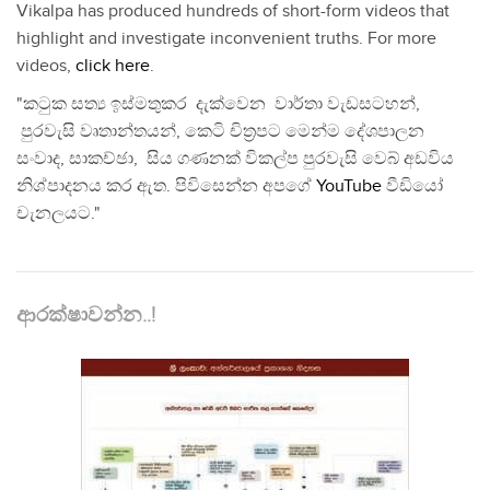
Vikalpa has produced hundreds of short-form videos that
highlight and investigate inconvenient truths. For more
videos,
click here
.
"කටුක සත්‍ය ඉස්මතුකර දැක්වෙන වාර්තා වැඩසටහන්,
පුරවැසි වෘතාන්තයන්, කෙටි චිත්‍රපට මෙන්ම දේශපාලන
සංවාද, සාකච්ඡා, සිය ගණනක් විකල්ප පුරවැසි වෙබ් අඩවිය
නිශ්පාදනය කර ඇත. පිවිසෙන්න අපගේ
YouTube
වීඩියෝ
චැනලයට."
ආරක්ෂාවන්න..!