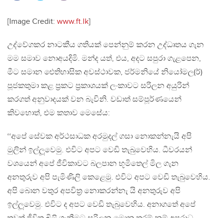
[Image Credit:
www.ft.lk
]
උද්වේගකර නාටකීය ගතියක් පෙන්නුම් කරන උද්ධෘතය ගැන
මම සමාව නොඅයදිමි. මන්ද යත්, එය, අදට සපුරා ගැළපෙන,
මීට සමාන ඓතිහාසික අවස්ථාවක, ජර්මනියේ නියෝමල(ර්)
පූජකතුමා කළ ප‍්‍රකට ප‍්‍රකාශයක් ලංකාවට සරිලන අයුරින්
කරගත් අනුවාදයක් වන බැවිනි. වඩාත් සම්පූර්ණයෙන්
කිවහොත්, එම කතාව මෙසේය:
‘‘අපේ සේවක අර්ථසාධක අරමුදල් ගසා නොකන්නැයි අපි
මුලින් ඉල්ලූවෙමු. එවිට අපට වෙඩි තැබුවෙහිය. ධීවරයන්
වශයෙන් අපේ ජීවිකාවට බලපාන භූමිතෙල් මිල ගැන
අනතුරුව අපි පැමිණිලි කෙළෙමු. එවිට අපට වෙඩි තැබුවෙහිය.
අපි බොන වතුර අපවිත‍්‍ර නොකරන්නැ යි අනතුරුව අපි
ඉල්ලූවෙමු. එවිට ද අපට වෙඩි තැබුවෙහිය. අනාගතේ අපේ