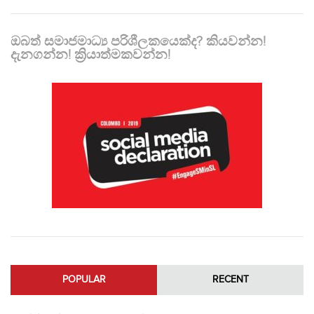
ඔබත් සමාජමාධ්‍ය පරිශීලකයෙක්ද? කියවන්න!
දැනගන්න! ක්‍රියාත්මකවන්න!
POPULAR
RECENT