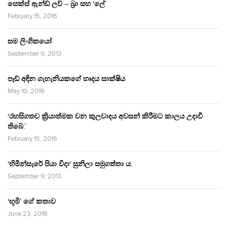
සෙක්ස් ඇන්ඩ් ලව් – බ්‍රා සහ ‘ලේ’
February 15, 2016
සම ලිංගිකයෝ
September 9, 2013
පෑඩ් අඳින ගැහැනියකගේ හෘදය සාක්ෂිය
May 10, 2019
‘රහසිගතව ක්‍රියාත්මක වන කුලවාදය අවසන් කිරීමට කාලය උදාවී
තිබේ.’
February 15, 2016
‘හිමින්සැරේ පියා විදා‘ සුනිලා සමුගත්තා ය.
September 9, 2013
‘භූමි’ ගේ කතාව
June 23, 2016