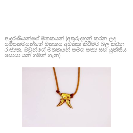
ආදරණීයන්ගේ මතකයන් (අතුරුදහන් කරන ලද
සමීපතමයන්ගේ මතකය අමතක කිරීමට බල කරන
රාජ්‍යක, ඔවුන්ගේ මතකයන් සමග සත්‍ය සහ යුක්තිය
සොයා යන ගමන් ගැන)