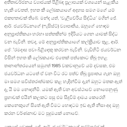
අතීතාවර්ජනය ව්‍යාජයක් පිළිබඳ ප‍්‍රලාපයක් වශයෙන් සැළකිය
හැකි වෙතත්, ඉහත කී ලේඛකයාගේ අදහස සමග මගේ යම්
එකඟතාවක් තිබේ. මන්ද යත්, ‘වැලිවේරිය සිද්ධිය’ මගින් ජේ.
ආර්. ජයවර්ධනගේ (ෆැසිස්ට්) ව්‍යාපෘතිය, ඔහුගේ හොඳම
අනුප‍්‍රාප්තිකයා හරහා සත්තකින්ම ඉදිරියට ගෙන යාමක් සිද්ධ
වන බැවිනි. තවද, මේ අනුප‍්‍රාප්තිකයාගේ කල්ක‍්‍රියාව තුළ, ආර්.
පේ‍්‍රමදාස පවා බිළිඳෙකු කරවන බැවිනි. වැඩිහිටි ජයවර්ධන
විසින් ඉහත කී ලේඛකයාව එතෙක් පත්කොට තිබූ ඉහළ
තානාන්තරයෙන් සමුගත් 1985 වකවානුවේ යම් දවසක, එම
ජයවර්ධන යටතේ ඒ වන විට රට පත්ව තිබූ ප‍්‍රපාතය ගැන ඔහු
මා සමග සවිස්තරාත්මකව කළ හැඳින්වීම දැන් ඔහුට මතක ඇත්
දැ යි මම නොදනිමි. යමක් ඇති වන අවස්ථාවේ නොපෙනුණු
ප‍්‍රභාවක් එයින් කලකට පසු එම සිදුවිම් දාමය කෙරෙහි
කෙනෙකුගේ සිතේ ඇති වීමට හොඳටම ඉඩ ඇති නිසා අද ඔහු
කරන වර්ණනාව මට පුදුමයක් නොවේ.