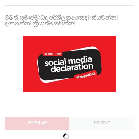
ඔබත් සමාජමාධ්‍ය පරිශීලකයෙක්ද? කියවන්න!
දැනගන්න! ක්‍රියාත්මකවන්න!
POPULAR
RECENT