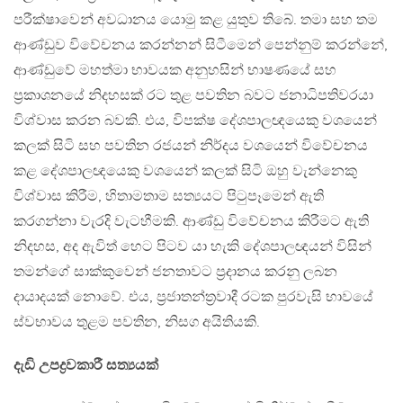
පරීක්ෂාවෙන් අවධානය යොමු කළ යුතුව තිබේ. තමා සහ තම
ආණ්ඩුව විවේචනය කරන්නන් සිටීමෙන් පෙන්නුම් කරන්නේ,
ආණ්ඩුවේ මහත්මා භාවයක අනුහසින් භාෂණයේ සහ
ප‍්‍රකාශනයේ නිදහසක් රට තුළ පවතින බවට ජනාධිපතිවරයා
විශ්වාස කරන බවකි. එය, විපක්ෂ දේශපාලඥයෙකු වශයෙන්
කලක් සිටි සහ පවතින රජයන් නිර්දය වශයෙන් විවේචනය
කළ දේශපාලඥයෙකු වශයෙන් කලක් සිටි ඔහු වැන්නෙකු
විශ්වාස කිරීම, හිතාමතාම සත්‍යයට පිටුපෑමෙන් ඇති
කරගන්නා වැරදි වැටහීමකි. ආණ්ඩු විවේචනය කිරීමට ඇති
නිදහස, අද ඇවිත් හෙට පිටව යා හැකි දේශපාලඥයන් විසින්
තමන්ගේ සාක්කුවෙන් ජනතාවට ප‍්‍රදානය කරනු ලබන
දායාදයක් නොවේ. එය, ප‍්‍රජාතන්ත‍්‍රවාදී රටක පුරවැසි භාවයේ
ස්වභාවය තුළම පවතින, නිසග අයිතියකි.
දැඩි උපද්‍රවකාරී සත්‍යයක්