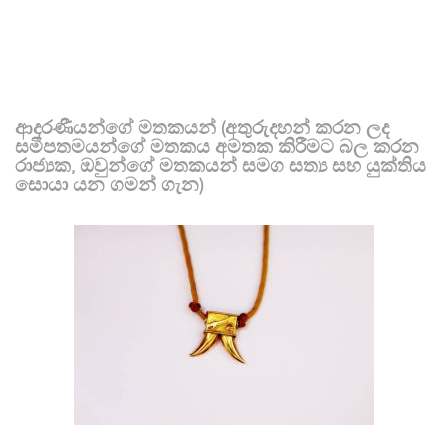
ආදරණීයන්ගේ මතකයන් (අතුරුදහන් කරන ලද
සමීපතමයන්ගේ මතකය අමතක කිරීමට බල කරන
රාජ්‍යක, ඔවුන්ගේ මතකයන් සමග සත්‍ය සහ යුක්තිය
සොයා යන ගමන් ගැන)