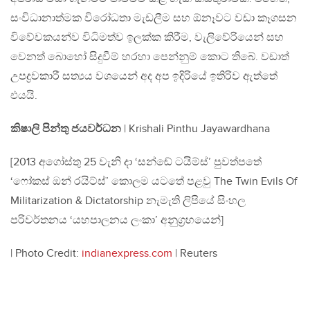
සංවිධානාත්මක විරෝධතා මැඩලීම සහ ඕනෑවට වඩා කෑගසන
විවේචකයන්ව විධිමත්ව ඉලක්ක කිරීම, වැලිවේරියෙන් සහ
වෙනත් බොහෝ සිදුවීම් හරහා පෙන්නුම් කොට තිබේ. වඩාත්
උපද්‍රවකාරී සත්‍යය වශයෙන් අද අප ඉදිරියේ ඉතිරිව ඇත්තේ
එයයි.
කිෂාලි පින්තු ජයවර්ධන
| Krishali Pinthu Jayawardhana
[2013 අගෝස්තු 25 වැනි දා ‘සන්ඬේ ටයිම්ස්’ පුවත්පතේ
‘ෆෝකස් ඔන් රයිට්ස්’ කොලම යටතේ පළවු The Twin Evils Of
Militarization & Dictatorship නැමැති ලිපියේ සිංහල
පරිවර්තනය ‘යහපාලනය ලංකා’ අනුග‍්‍රහයෙන්]
| Photo Credit:
indianexpress.com
| Reuters