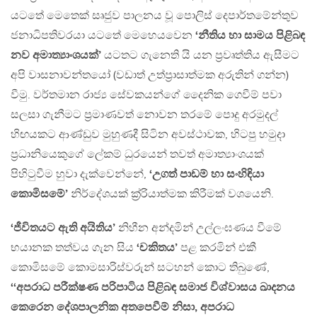
යටතේ මෙතෙක් සෘජුව පාලනය වූ පොලිස් දෙපාර්තමේන්තුව
ජනාධිපතිවරයා යටතේ මෙහෙයවෙන
‘නීතිය හා සාමය පිළිබඳ
නව අමාත්‍යාංශයක්’
යටතට ගැනෙති යි යන ප‍්‍රවෘත්තිය ඇසීමට
අපි වාසනාවන්තයෝ (වඩාත් උත්ප‍්‍රාසාත්මක අරුතින් ගන්න)
වීමු. වර්තමාන රාජ්‍ය සේවකයන්ගේ දෛනික ගෙවීම් පවා
සලසා ගැනීමට ප‍්‍රමාණවත් නොවන තරමේ පොදු අරමුදල්
හිඟයකට ආණ්ඩුව මුහුණදී සිටින අවස්ථාවක, හිටපු හමුදා
ප‍්‍රධානියෙකුගේ ලේකම් ධුරයෙන් තවත් අමාත්‍යාංශයක්
පිහිටුවීම හුවා දැක්වෙන්නේ,
‘උගත් පාඩම් හා සංහිඳියා
කොමිසමේ’
නිර්දේශයක් ක‍්‍ර‍්‍රියාත්මක කිරීමක් වශයෙනි.
‘ජීවිතයට ඇති අයිතිය’
නිහීන අන්දමින් උල්ලංඝණය වීමේ
භයානක තත්වය ගැන සිය
‘චකිතය’
පළ කරමින් එකී
කොමිසමේ කොමසාරිස්වරුන් සටහන් කොට තිබුණේ,
‘‘අපරාධ පරීක්ෂණ පරිපාටිය පිළිබඳ සමාජ විශ්වාසය ඛාදනය
කෙරෙන දේශපාලනික අතපෙවීම් නිසා, අපරාධ