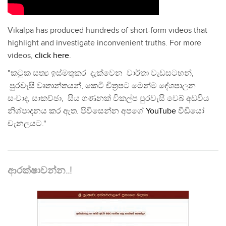
Vikalpa has produced hundreds of short-form videos that
highlight and investigate inconvenient truths. For more
videos,
click here
.
"කටුක සත්‍ය ඉස්මතුකර දැක්වෙන වාර්තා වැඩසටහන්,
පුරවැසි වෘතාන්තයන්, කෙටි චිත්‍රපට මෙන්ම දේශපාලන
සංවාද, සාකච්ඡා, සිය ගණනක් විකල්ප පුරවැසි වෙබ් අඩවිය
නිශ්පාදනය කර ඇත. පිවිසෙන්න අපගේ
YouTube
වීඩියෝ
චැනලයට."
ආරක්ෂාවන්න..!