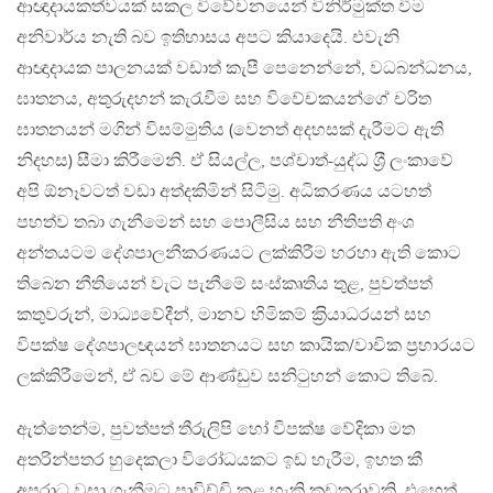
ආඥාදායකත්වයක් සකල විවේචනයෙන් විනිර්මුක්ත වීම
අනිවාර්ය නැති බව ඉතිහාසය අපට කියාදෙයි. එවැනි
ආඥාදායක පාලනයක් වඩාත් කැපී පෙනෙන්නේ, වධබන්ධනය,
ඝාතනය, අතුරුදහන් කැරැවීම සහ විවේචකයන්ගේ චරිත
ඝාතනයන් මගින් විසම්මුතිය (වෙනත් අදහසක් දැරීමට ඇති
නිදහස) සීමා කිරීමෙනි. ඒ සියල්ල, පශ්චාත්-යුද්ධ ශ‍්‍රී ලංකාවේ
අපි ඕනෑවටත් වඩා අත්දකිමින් සිටිමු. අධිකරණය යටහත්
පහත්ව තබා ගැනීමෙන් සහ පොලීසිය සහ නීතිපති අංශ
අන්තයටම දේශපාලනීකරණයට ලක්කිරීම හරහා ඇති කොට
තිබෙන නීතියෙන් වැට පැනීමේ සංස්කෘතිය තුළ, පුවත්පත්
කතුවරුන්, මාධ්‍යවේදීන්, මානව හිමිකම් ක‍්‍රියාධරයන් සහ
විපක්ෂ දේශපාලඥයන් ඝාතනයට සහ කායික/වාචික ප‍්‍රහාරයට
ලක්කිරීමෙන්, ඒ බව මේ ආණ්ඩුව සනිටුහන් කොට තිබේ.
ඇත්තෙන්ම, පුවත්පත් තීරුලිපි හෝ විපක්ෂ වේදිකා මත
අතරින්පතර හුදෙකලා විරෝධයකට ඉඩ හැරීම, ඉහත කී
අපරාධ වසා ගැනීමට පාවිච්චි කළ හැකි කඩතුරාවකි. එහෙත්,