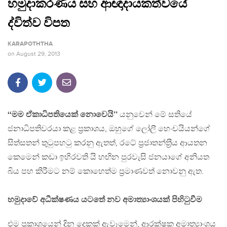
හමුදාකරණය සහ ආඥාදායකත්වයේ
ද්විත්ව විපත
KARAPOTHTHA
on
August 29, 2013
‘‘මම ඒකාධිපතියෙක් නොවෙයි’’
යනුවෙන් මේ සතියේ
ජනාධිපතිවරයා කළ ප‍්‍රකාශය, ඔහුගේ ලෝලී හෙංචයියන්ගේ
සිත්සතන් තුටුපහටු කරනු ඇතත්, රටේ ප‍්‍රජාතන්ත‍්‍රීය ආයතන
කෙමෙන් කඩා ඉහිරවති යි හඟින පුරවැසි ජනයාගේ අනියත
බිය පහ කිරීමට නම් කොහෙත්ම ප‍්‍රමාණවත් නොවනු ඇත.
හමුදාවේ අධීක්ෂණය යටතේ නව අමාත්‍යාංශයක් පිහිටුවීම
එම ප‍්‍රකාශයෙන් දින දෙකක් ඇවෑමෙන්, ආරක්ෂක අමාත්‍යාංශය