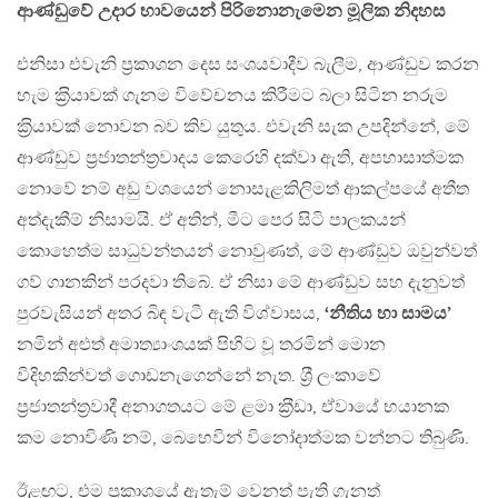
ආණ්ඩුවේ උදාර භාවයෙන් පිරිනොනැමෙන මූලික නිදහස
එනිසා එවැනි ප‍්‍රකාශන දෙස සංශයවාදීව බැලීම, ආණ්ඩුව කරන
හැම ක‍්‍රියාවක් ගැනම විවේචනය කිරීමට බලා සිටින නරුම
ක‍්‍රියාවක් නොවන බව කිව යුතුය. එවැනි සැක උපදින්නේ, මේ
ආණ්ඩුව ප‍්‍රජාතන්ත‍්‍රවාදය කෙරෙහි දක්වා ඇති, අපහාසාත්මක
නොවේ නම් අඩු වශයෙන් නොසැළකිලිමත් ආකල්පයේ අතීත
අත්දැකීම් නිසාමයි. ඒ අතින්, මීට පෙර සිටි පාලකයන්
කොහෙත්ම සාධුවන්තයන් නොවුණත්, මේ ආණ්ඩුව ඔවුන්වත්
ගව් ගානකින් පරදවා තිබේ. ඒ නිසා මේ ආණ්ඩුව සහ දැනුවත්
පුරවැසියන් අතර බිඳ වැටී ඇති විශ්වාසය,
‘නීතිය හා සාමය’
නමින් අළුත් අමාත්‍යාංශයක් පිහිට වූ තරමින් මොන
විදිහකින්වත් ගොඩනැගෙන්නේ නැත. ශ‍්‍රී ලංකාවේ
ප‍්‍රජාතන්ත‍්‍රවාදී අනාගතයට මේ ළමා ක‍්‍රීඩා, ඒවායේ භයානක
කම නොවිණි නම්, බෙහෙවින් විනෝදාත්මක වන්නට තිබුණි.
ඊළඟට, එම ප‍්‍රකාශයේ ඇතැම් වෙනත් පැති ගැනත්