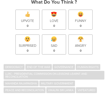
What Do You Think ?
UPVOTE
LOVE
FUNNY
0
0
0
SURPRISED
SAD
ANGRY
0
0
0
DEMOCRACY
END OF THE WAR
GOVERNANCE
HUMAN RIGHTS
LLRC - PRESIDENTIAL COMMISSION ON LESSONS LEARNT AND
RECONCILIATION
MAHINDA RAJAPAKSHA
MILITARY GOVERNMENT
PEACE AND RECONCILIATION
VIKALPA SRI LANKA
VKFEATURED