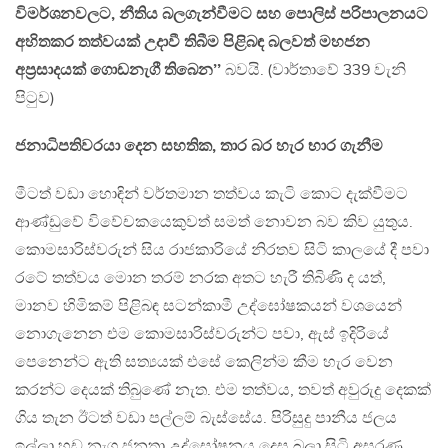
විමර්ශනවලට, නීතිය බලගැන්වීමට සහ පොලිස් පරිපාලනයට
අහිතකර තත්වයක් උදාවී තිබීම පිළිබඳ බලවත් මහජන
අප‍්‍රසාදයක් ගොඩනැගී තිබෙන’’
බවයි. (වාර්තාවේ 339 වැනි
පිටුව)
ජනාධිපතිවරයා දෙන සහතික, තාර බර හැර භාර ගැනීම
මීටත් වඩා හොඳින් වර්තමාන තත්වය කැටි කොට දැක්වීමට
ආණ්ඩුවේ විවේචකයෙකුවත් සමත් නොවන බව කිව යුතුය.
කොමසාරිස්වරුන් සිය රාජකාරියේ නිරතව සිටි කාලයේ දී පවා
රටේ තත්වය මොන තරම් නරක අතට හැරී තිබිණි ද යත්,
මානව හිමිකම් පිළිබඳ සටන්කාමී උද්ඝෝෂකයන් වශයෙන්
නොගැනෙන එම කොමසාරිස්වරුන්ට පවා, ඇස් ඉදිරියේ
පෙනෙන්ට ඇති සත්‍යයක් එසේ කෙලින්ම කීම හැර වෙන
කරන්ට දෙයක් තිබුණේ නැත. එම තත්වය, තවත් අවුරුදු දෙකක්
ගිය තැන ඊටත් වඩා පල්ලම් බැස්සේය. පිරිසුදු පානීය ජලය
ඉල්ලා හඩ නැගූ ජනතා උද්ඝෝෂනය දෙස බලා සිටි අසරණ