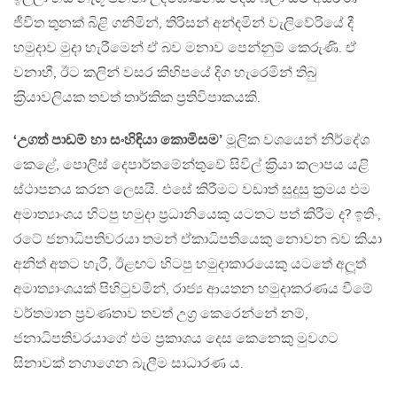
ජීවිත තුනක් බිළි ගනිමින්, තිරිසන් අන්දමින් වැලිවේරියේ දී
හමුදාව මුදා හැරීමෙන් ඒ බව මනාව පෙන්නුම් කෙරුණි. ඒ
වනාහී, ඊට කලින් වසර කිහිපයේ දිග හැරෙමින් තිබු
ක‍්‍රියාවලියක තවත් තාර්කික ප‍්‍රතිවිපාකයකි.
‘උගත් පාඩම් හා සංහිඳියා කොමිසම’
මූලික වශයෙන් නිර්දේශ
කෙළේ, පොලිස් දෙපාර්තමේන්තුවේ සිවිල් ක‍්‍රියා කලාපය යළි
ස්ථාපනය කරන ලෙසයි. එසේ කිරීමට වඩාත් සුදුසු ක‍්‍රමය එම
අමාත්‍යාංශය හිටපු හමුදා ප‍්‍රධානියෙකු යටතට පත් කිරීම ද? ඉතිං,
රටේ ජනාධිපතිවරයා තමන් ඒකාධිපතියෙකු නොවන බව කියා
අනිත් අතට හැරී, ඊළඟට හිටපු හමුදාකාරයෙකු යටතේ අලූත්
අමාත්‍යාංශයක් පිහිටුවමින්, රාජ්‍ය ආයතන හමුදාකරණය වීමේ
වර්තමාන ප‍්‍රවණතාව තවත් උග‍්‍ර කෙරෙන්නේ නම්,
ජනාධිපතිවරයාගේ එම ප‍්‍රකාශය දෙස කෙනෙකු මුවගට
සිනාවක් නගාගෙන බැලීම සාධාරණ ය.