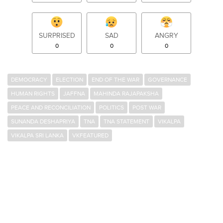
SURPRISED
SAD
ANGRY
0
0
0
DEMOCRACY
ELECTION
END OF THE WAR
GOVERNANCE
HUMAN RIGHTS
JAFFNA
MAHINDA RAJAPAKSHA
PEACE AND RECONCILIATION
POLITICS
POST WAR
SUNANDA DESHAPRIYA
TNA
TNA STATEMENT
VIKALPA
VIKALPA SRI LANKA
VKFEATURED