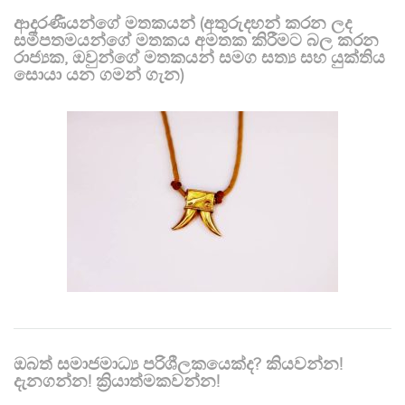
ආදරණීයන්ගේ මතකයන් (අතුරුදහන් කරන ලද
සමීපතමයන්ගේ මතකය අමතක කිරීමට බල කරන
රාජ්‍යක, ඔවුන්ගේ මතකයන් සමග සත්‍ය සහ යුක්තිය
සොයා යන ගමන් ගැන)
ඔබත් සමාජමාධ්‍ය පරිශීලකයෙක්ද? කියවන්න!
දැනගන්න! ක්‍රියාත්මකවන්න!