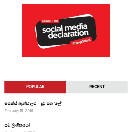
POPULAR
RECENT
සෙක්ස් ඇන්ඩ් ලව් – බ්‍රා සහ ‘ලේ’
February 15, 2016
සම ලිංගිකයෝ