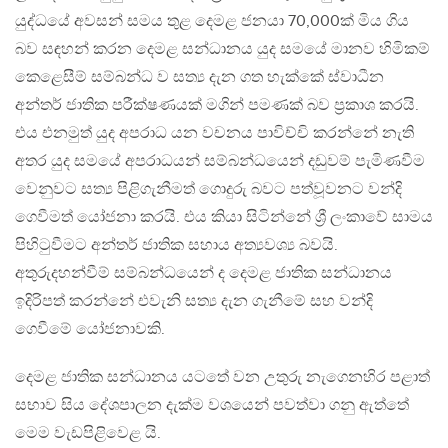
යුද්ධයේ අවසන් සමය තුළ දෙමළ ජනයා 70,000ක් මිය ගිය
බව සඳහන් කරන දෙමළ සන්ධානය යුද සමයේ මානව හිමිකම්
කෙළෙසීම් සම්බන්ධ ව සත්‍ය දැන ගත හැක්කේ ස්වාධීන
අන්තර් ජාතික පරීක්ෂණයක් මගින් පමණක් බව ප්‍රකාශ කරයි.
එය එනමුත් යුද අපරාධ යන වචනය පාවිච්චි කරන්නේ නැති
අතර යුද සමයේ අපරාධයන් සම්බන්ධයෙන් දඩුවම් පැමිණවීම
වෙනුවට සත්‍ය පිළිගැනීමත් ගොදුරු බවට පත්වූවනට වන්දි
ගෙවීමත් යෝජනා කරයි. එය කියා සිටින්නේ ශ්‍රී ලංකාවේ සාමය
පිහිටුවීමට අන්තර් ජාතික සහාය අත්‍යවශ්‍ය බවයි.
අතුරුදහන්වීම් සම්බන්ධයෙන් ද දෙමළ ජාතික සන්ධානය
ඉදිරිපත් කරන්නේ එවැනි සත්‍ය දැන ගැනීමේ සහ වන්දි
ගෙවීමේ යෝජනාවකි.
දෙමළ ජාතික සන්ධානය යටතේ වන උතුරු නැගෙනහිර පළාත්
සභාව සිය දේශපාලන දැක්ම වශයෙන් පවත්වා ගනු ඇත්තේ
මෙම වැඩපිළිවෙළ යි.