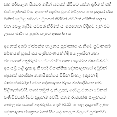
සහ පරිපාලන පියවර මගින් යටපත් කිරීමට යත්න දැරීම ත් එහි
එක් පැත්තක් විය. අනෙක් පැත්ත වූයේ මර්දනය සහ යුදකරණය
මගින් දෙමළ සමාජය මුසපත් කිරීමත් එමගින් අයිතීන් සඳහා
වන පෙළ ගැසීම් යටපත් කිරිමත් ය. පෙනෙන විදිහට දැන් එම
උපාය මාර්ගය පුපුරා යෑමට ආසන්න ය.
අනෙක් අතට රාජපක්ෂ පාලනය සුජාතකර ගැනීමේ ප්‍රධානතම
තර්කයක් වූයේ එය මැතිවරණයන්හිදී ජය ලබමින් මහා
ජනයාගේ අනුමැතියෙන් පවත්වා ගෙන යැවෙන එකක් බවයි.
අප යළි යළි දැක ඇති පරදි විපාක්ෂික දේශපාලනයේ අටුවන්
බැසගත් පරාජිකා මානසිකත්වය විසින් සිංහල දකුනේ දී
රාජපක්ෂවරුන් වෙත දේශපාලන බලය බන්දේසියක තබා
පිළිගැන්වෙයි. එසේ නමුත් දැන් උතුරු දෙමළ ජනයා වෙනත්
පණිවිඩයක් දීමට සූදානම් වෙයි. එනම් රාජපක්ෂ පාලනයට
දෙමළ ජනයාගේ අනුමැතිය නැති බවයි. සිංහල දකුණේ ලබන
දේශපාලන ජයග්‍රහණයන් සිය දේශපාලන බලයේ සුජාතබව