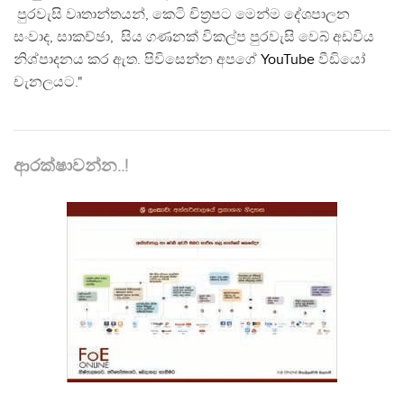
පුරවැසි වෘතාන්තයන්, කෙටි චිත්‍රපට මෙන්ම දේශපාලන
සංවාද, සාකච්ඡා, සිය ගණනක් විකල්ප පුරවැසි වෙබ් අඩවිය
නිශ්පාදනය කර ඇත. පිවිසෙන්න අපගේ
YouTube
වීඩියෝ
චැනලයට."
ආරක්ෂාවන්න..!