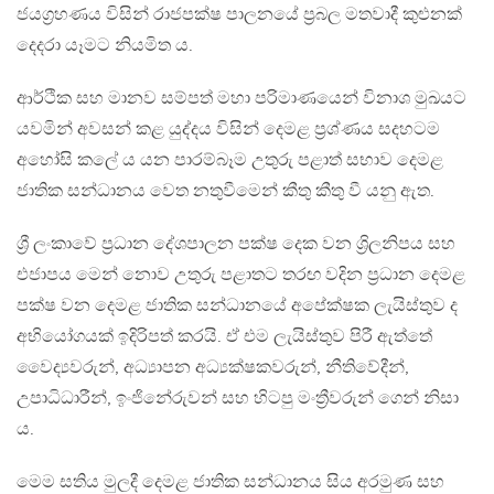
ජයග්‍රහණය විසින් රාජපක්ෂ පාලනයේ ප්‍රබල මතවාදී කුළුනක්
දෙදරා යෑමට නියමිත ය.
ආර්ථික සහ මානව සම්පත් මහා පරිමාණයෙන් විනාශ මුඛයට
යවමින් අවසන් කළ යුද්දය විසින් දෙමළ ප්‍රශ්ණය සදහටම
අහෝසි කලේ ය යන පාරම්බෑම උතුරු පළාත් සභාව දෙමළ
ජාතික සන්ධානය වෙත නතුවීමෙන් කීතු කීතු වී යනු ඇත.
ශ්‍රී ලංකාවේ ප්‍රධාන දේශපාලන පක්ෂ දෙක වන ශ්‍රිලනිපය සහ
එජාපය මෙන් නොව උතුරු පළාතට තරඟ වදින ප්‍රධාන දෙමළ
පක්ෂ වන දෙමළ ජාතික සන්ධානයේ අපේක්ෂක ලැයිස්තුව ද
අභියෝගයක් ඉදිරිපත් කරයි. ඒ එම ලැයිස්තුව පිරී ඇත්තේ
වෛද්‍යවරුන්, අධ්‍යාපන අධ්‍යක්ෂකවරුන්, නීතිවේදීන්,
උපාධිධාරීන්, ඉංජිනේරුවන් සහ හිටපු මංත්‍රීවරුන් ගෙන් නිසා
ය.
මෙම සතිය මුලදී දෙමළ ජාතික සන්ධානය සිය අරමුණ සහ