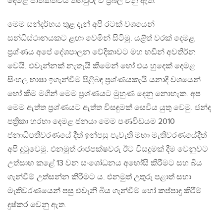
දෙමළ ජාතිකත්වය තහවුරු වී ප්‍රබල වනු ඇත.
මෙම සන්දර්භය තුළ දැන් අපි රටක් වශයෙන්
සන්ධිස්ථානයකට ළඟා වෙමින් සිටිමු. යළිත් වරක් දෙමළ
ප්‍රශ්ණය අපේ දේශපාලන වේදිකාවට මහ හඩින් අවතිර්න
වෙයි. එවැන්නක් නැතැයි කීමෙන් හෝ එය හුදෙක් දෙමළ
සිංහල භාෂා ඉගැන්වීම පිළිබඳ ප්‍රශ්ණයකැයි යනාදී වශයෙන්
හෝ කීම මගින් මෙම ප්‍රශ්ණයට මුහුණ දෙනු නොහැක. අප
මෙම ඇත්ත ප්‍රශ්ණයට ඇත්ත විසඳුමක් සෙවිය යුතු වෙමු. ජන්ද
පත්‍රිකා හරහා දෙමළ ජනයා මෙම පණවිඩයම 2010
ජනාධිපතිවරණයේ දීත් ඉන්පසු පැවැති මහා මැතිවරණයේදීත්
අපි දුටුවෙමු. එනමුත් රාජපක්ෂවරු ඊට විසදුමක් දීම වෙනුවට
උත්සාහ කළේ 13 වන සංශෝධනය අහෝසි කිරීමට සහ බිය
ගැන්වීම් උත්සන්න කිරීමට ය. එනමුත් උතුරු පළාත් සභා
මැතිවරණයෙන් පසු එවැනි බිය ගැන්වීම් හෝ කප්පාදු කිරීම්
දුෂ්කර වෙනු ඇත.