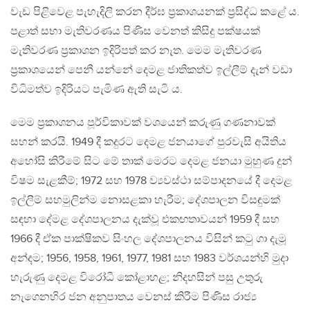
වැඩ පිළිවෙළ පැහැදිලි කරන දීර්ඝ ප්‍රකාශයනක් ප්‍රසිද්ධ කළේ ය.
පළාත් සභා මැතිවරණය පිණිස වෙනත් කිසිදු පක්ෂයක්
මැතිවරණ ප්‍රකාශන ඉදිරිපත් කර නැත. මෙම මැතිවරණ
ප්‍රකාශයෙන් පෙනී යන්නේ දෙමළ ජාතිකත්ව ඉල්ලීම් දැන් වඩා
විධිමත්ව ඉදිරියට පැමිණ ඇති සැටි ය.
මෙම ප්‍රකාශනය පූර්විකාවක් වශයෙන් කරුණු ගණනාවක්
සහන් කරයි. 1949 දී කදුරට දෙමළ ජනයාගේ පුරවැසි අයිතිය
අහෝසි කිරීමේ සිට මේ තාක් මෙරට දෙමළ ජනයා මුහුණ දුන්
විෂම සැළකීම්; 1972 සහ 1978 ව්‍යවස්ථා සම්පාදනයේ දී දෙමළ
ඉල්ලීම් සහමුලින්ම නොසළකා හැරීම; දේශපාලන විසඳුමක්
සඳහා දේමළ දේශපාලනය දැක්වූ එකඟතාවයන් 1959 දී සහ
1966 දී ඒක පාක්ෂිකව සිංහල දේශපාලනය විසින් කටු ගා දැමූ
අන්දම; 1956, 1958, 1961, 1977, 1981 සහ 1983 වර්ශයන්හි මුදා
හැරුණු දෙමළ විරෝධී කෝළාහළ; නිදහසින් පසු උතුරු
නැගෙනහිර ජන අනුපාතය වෙනස් කිරීම පිණිස රාජ්‍ය