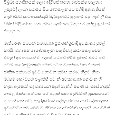
පිළිබඳ සහතිකයක් ලෙස ඉදිරිපත් කරන රාජපක්ෂ පාලනය
උතුරේදී ලබන පරාජය සිය දේශපාලනයට එහිදී අනුමැතියක්
නැති බවට සාධකයක්යැයි පිළිගැනීමට සූදානම් වනු ඇත් ද? එය
විසින් පිළිගත්තද නොගත්ත ද ලෝකයා ශ්‍රී ලංකාව දකිනු ඇත්තේ
එළෙස ය.
මැතිවරණ සමයන් සමාජයක ප්‍රජාතන්ත්‍රවාදී අවකාශය පුළුල්
කරයි. මහා ජනයා දේශපාලන වාද විවාද කරා පොළඹවන
එවැනි අවකාශයන් හි අදහස් යටපත් කිරීම දුෂ්කර බවට පත්
වෙයි. කණගාටුනකට මෙන් ප්‍රධන විපක්ෂය වන එක්සත්
ජාතික පක්ෂයේ අවධි නොවන කුම්භ කරණ නිද්‍රාව නිසා
මධ්‍යම හෝ වයඹ පළාත්හි එවැනි අවකාශයක් ගොඩ නැගී
නැත. ඇතොත් මද වශයෙන් තැන් තැන්හි පමණ ය. එසේ නමුත්
දෙමළ ජාතික සන්ධානයේ පළාත් සභා මැතිවරණ ප්‍රකාශයෙන්
ද පෙනී යන පරිදි උතුරුකරයේ දෙමළ ජනයා අතර දේශපාලන
අවබෝධයකට මෙම මැතිවරණය අවස්ථාව සළසයි. එය විසින්