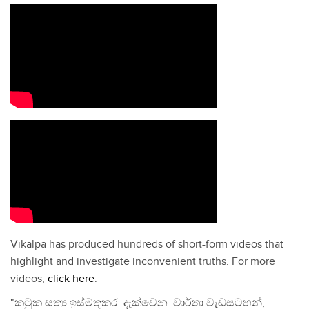
Vikalpa has produced hundreds of short-form videos that
highlight and investigate inconvenient truths. For more
videos,
click here
.
"කටුක සත්‍ය ඉස්මතුකර දැක්වෙන වාර්තා වැඩසටහන්,