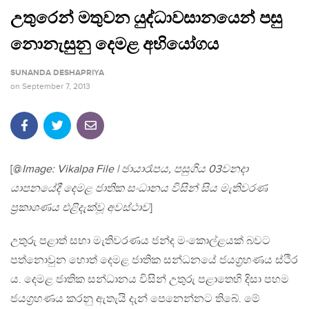
උතුරෙන් මතුවන යුද්ධාවසානයෙන් පසු
නොනැසුනු දෙමළ අභියෝගය
SUNANDA DESHAPRIYA
on
September 7, 2013
[@
Image: Vikalpa File | ඡායාරෑපය, පසුගිය 03වනදා
යාපනයේදී දෙමළ ජාතික සංධානය විසින් සිය මැතිවරණ
ප්‍රකාශණය එළිදැක්වූ අවස්ථාව
]
උතුරු පළාත් සභා මැතිවරණය ජන්ද මංකොල්ළයක් බවට
පත්නොවුන හොත් දෙමළ ජාතික සන්ධනයේ ජයග්‍රහණය ස්ථිර
ය. දෙමළ ජාතික සන්ධානය විසින් උතුරු පළාතෙහි දිසා පහම
ජයග්‍රහණය කරනු ඇතැයි දැන් පෙනෙන්නට තිබේ. මේ