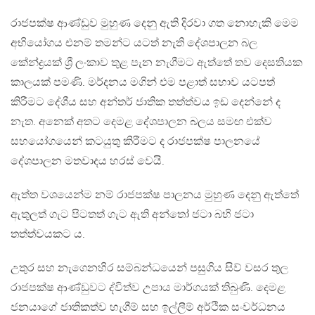
රාජපක්ෂ ආණ්ඩුව මුහුණ දෙනු ඇති දිරවා ගත නොහැකි මෙම
අභියෝගය එනම් තමන්ට යටත් නැති දේශපාලන බල
කේන්ද්‍රයක් ශ්‍රී ලංකාව තුළ පැන නැගීමට ඇත්තේ තව දෙසතියක
කාලයක් පමණි. මර්දනය මගින් එම පළාත් සභාව යටපත්
කිරීමට දේශීය සහ අන්තර් ජාතික තත්ත්වය ඉඩ දෙන්නේ ද
නැත. අනෙක් අතට දෙමළ දේශපාලන බලය සමඟ එක්ව
සහයෝගයෙන් කටයුතු කිරීමට ද රාජපක්ෂ පාලනයේ
දේශපාලන මතවාදය හරස් වෙයි.
ඇත්ත වශයෙන්ම නම් රාජපක්ෂ පාලනය මුහුණ දෙනු ඇත්තේ
ඇතුලත් ගැට පිටතත් ගැට ඇති අන්තෝ ජටා බහි ජටා
තත්ත්වයකට ය.
උතුර සහ නැගෙනහිර සම්බන්ධයෙන් පසුගිය සිව් වසර තුල
රාජපක්ෂ ආණ්ඩුවට ද්විත්ව උපාය මාර්ගයක් තිබුණි. දෙමළ
ජනයාගේ ජාතිකත්ව හැගීම් සහ ඉල්ලීම් අර්ථික සංවර්ධනය