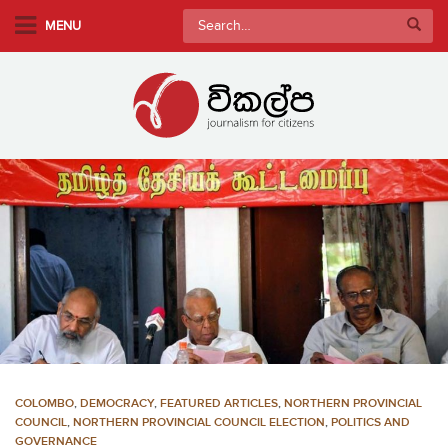
S
Search
MENU
k
for:
i
p
t
o
m
a
i
n
c
o
n
t
e
n
COLOMBO
,
DEMOCRACY
,
FEATURED ARTICLES
,
NORTHERN PROVINCIAL
t
COUNCIL
,
NORTHERN PROVINCIAL COUNCIL ELECTION
,
POLITICS AND
GOVERNANCE