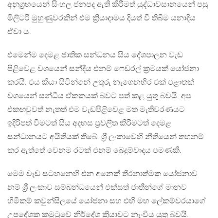
අනුග්‍රහයෙන් සිංහල ජනපද ඇති කිරීමත් යුද්ධාවසානයෙන් පසු
මිලිටරි මුහුණුවරකින් එම ක්‍රියාදාමය දියත් වී තිබීම යනාදිය
ඒවා ය.
එමෙන්ම දෙමළ ජාතික සන්ධනය සිය දේශපාලන වැඩ
පිළිවෙළ වශයෙන් සන්දීය එනම් ෆෙඩරල් ක්‍රමයක් යෝජනා
කරයි. එය කියා සිටින්නේ උතුරු නැගෙනහිර එක් පළාතක්
වශයෙන් සන්ධීය ඒකකයක් බවට පත් කළ යුතු බවයි. අප
එකඟවුවත් නැතත් එම වැඩපිළිවෙළ මත මැතිවරණයට
ඉදිරිපත් වීමටත් සිය අදහස ප්‍රචලිත කිරීමටත් දෙමළ
සන්ධානයට අයිතියක් තිබේ. ශ්‍රී ලංකාවෙහි නීතියෙන් තහනම්
කර ඇත්තේ වෙනම රටක් එනම් බෙදුම්වාදය පමණකි.
මෙම වැඩ සටහනෙහි එන අනෙක් තීරනාත්මක යෝජනාව
නම් ශ්‍රී ලංකාව සම්බන්ධයෙන් එක්සත් ජාතීන්ගේ මානව
හිමිකම් කවුන්සිලයේ යෝජනා සහ එහි මහ ලේකම්වරයාගේ
උපදේශක කමුටුවේ නිර්දේශ ක්‍රියාවට නැංවිය යුතු බවයි.