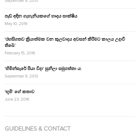
September 9, 2013
පෑඩ් අඳින ගැහැනියකගේ හෘදය සාක්ෂිය
May 10, 2019
‘රහසිගතව ක්‍රියාත්මක වන කුලවාදය අවසන් කිරීමට කාලය උදාවී
තිබේ.’
February 15, 2016
‘හිමින්සැරේ පියා විදා‘ සුනිලා සමුගත්තා ය.
September 9, 2013
‘භූමි’ ගේ කතාව
June 23, 2016
GUIDELINES & CONTACT