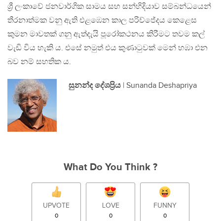
ශ්‍රී ලංකාවේ ජනවාර්ගික සාමය සහ සන්හිදියාව සම්බන්ධයෙන්
තීරනාත්මක වනු ඇති එළඹෙන කාල පරිච්ජේදය කෙළෙස
කුමන මාවතක් ගනු ඇත්දැයි පූරෝකථනය කිරීමට තවම කල්
වැඩි විය හැකි ය. එසේ නමුත් එය කුණාටුවක් මෙන් හඹා එන
බව නම් සහතික ය.
සුනන්ද දේශප්‍රිය
| Sunanda Deshapriya
What Do You Think ?
UPVOTE
LOVE
FUNNY
0
0
0