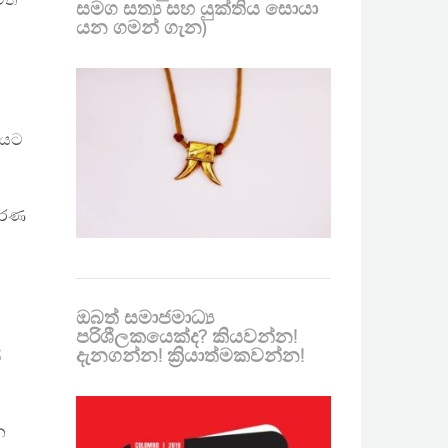
මත
සමග සත්‍ය සහ යුක්තිය සොයා
යන ගමන් ගැන)
නයට
වරණ
ඔබත් සමාජමාධ්‍ය
පරිශීලකයෙක්ද? කියවන්න!
දැනගන්න! ක්‍රියාත්මකවන්න!
ි
න