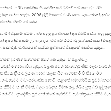
ජපක්ෂත්, ‘සර්ව පාක්ෂික නියෝජිත කමිටුවක්’ පත්කෙළේය. ඊට
’ ද ඔහු පත්කෙළේය. 2006 ජුලි මාසයේ දී මේ සභා දෙක ආමන්ත‍්‍රණය
රාජපක්ෂ කීවේ මෙසේය:
් ගිවිසුමේ සිටම ගන්නා ලද ප‍්‍රයත්නයන් අප විමර්ෂණය කළ යුත
ින් අප නිසි පාඩම් උගත යුතුය. මම මේ රටට බලහත්කාරයෙන් විසඳ
කච්ඡුා මාර්ගයෙන් ජාතික ප‍්‍රශ්නයට විසඳුමක් සෙවිය යුතුය..
මන්ගේ ඉරණම තමන්ගේ අතට ගත යුතුය. ඒ පළාත්වල
ඔවුන් මෙහෙයවිය යුතුය. පළාත් වෙත අසමානුපාතික ලෙස සම්පත්
ගත තීරක ක‍්‍රියාවලිය බොහෝ කලක සිට ගැටළුකාරී වී තිබේ. ඊට
ත ඕනෑවට වඩා පරායත්ත නොවී, පළාතේ සමාජාර්ථික ප‍්‍රවර්ධනය
ණය කිරීමට හැකි වීමත්, බලය බෙදාහැරීමක් තුළ තිබිය යුතු බව අමුතු
 විට, ප‍්‍රාදේශීය සුළු ජාතීන්ගේ ගැටළුවට ආමන්ත‍්‍රණය කිරීම වැද