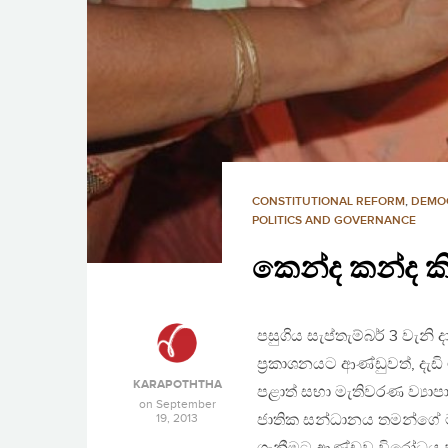
CONSTITUTIONAL REFORM
,
DEMO
POLITICS AND GOVERNANCE
කෙන්ද කන්ද කි
පසුගිය සැප්තැම්බර් 3 වැන
ප‍්‍රකාශනයට ආණ්ඩුවත්, දැ
KARAPOTHTHA
පළාත් සභා මැතිවරණ ව්‍යා
on
September
19, 2013
ජාතික සන්ධානය තමන්ගේ 