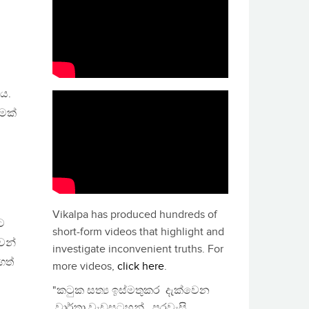
ුය.
ුමක්
Vikalpa has produced hundreds of
ට
short-form videos that highlight and
වෙන්
investigate inconvenient truths. For
ගත්
more videos,
click here
.
"කටුක සත්‍ය ඉස්මතුකර දැක්වෙන
වාර්තා වැඩසටහන්, පුරවැසි