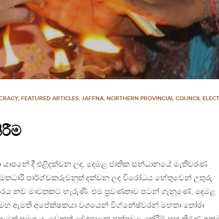
CRACY
,
FEATURED ARTICLES
,
JAFFNA
,
NORTHERN PROVINCIAL COUNCIL ELEC
රීම
ි දා යාපනේ දී එළිදක්වන ලද, දෙමළ ජාතික සන්ධානයේ මැතිවරණ
ඩි මතධාරී පාර්ශ්වකරුවනුත් දක්වන ලද විරෝධය හේතුවෙන් උතුරු
පාරය නව මාවතකට හැරුණි. එම ප‍්‍රවණතාව පටන් ගැනුණේ, දෙමළ
මහ ඇමති අපේක්ෂකයා වශයෙන් විග්නේෂ්වරන් මහතා තෝරා