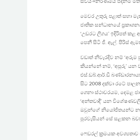
ස්වයං=නිර්ණයේ පදනම මත පි
මෙවර උතුරු පළාත් සභා මැ
ජාතික සන්ධානයේ ප‍්‍ර
‘උඩරට ලීගය’ ඉදිරිපත් කළ 
පෙනී සිටි ජී. ඇල්. පීරිස
වඩාත් නිවැරදිව නම් ‘අරුම
කියන්නේ නම්, ‘අපූරු’ යන 
එස්.ඩබ්.ආර්.ඞී බණ්ඩාරනායක
සිට 2008 දක්වා රටේ පාලන
ගෙනා ස්ථාවරයම, දෙමළ ජාතික
‘අන්තවාදී’ යන විශේෂණවලි
ඔවුන්ගේ නියෝජිතයන්ට නැ
පුරවැසියන් සේ සළකන බවක්
ෆෙඩරල් ක‍්‍රමයක අවශ්‍යත