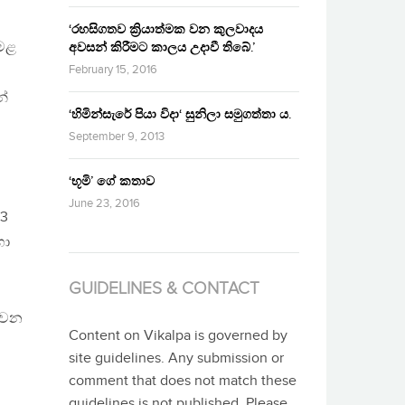
‘රහසිගතව ක්‍රියාත්මක වන කුලවාදය
ෙමළ
අවසන් කිරීමට කාලය උදාවී තිබේ.’
February 15, 2016
න්
‘හිමින්සැරේ පියා විදා‘ සුනිලා සමුගත්තා ය.
September 9, 2013
‘භූමි’ ගේ කතාව
June 23, 2016
93
හා
GUIDELINES & CONTACT
ෙවන
Content on Vikalpa is governed by
site guidelines. Any submission or
comment that does not match these
guidelines is not published. Please