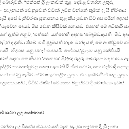
ොරුවකි. ‘‘එක්සත් ශ‍්‍රී ලංකාවක් තුළ, දෙමළ වහරන උතුරු
=පාලනයක් වෙනුවෙන් වඩාත් උචිත වන්නේ කුමක් දැ යි නිර්ණය
 යැයි අපේ මැතිවරණ ප‍්‍රකාශනය තුළ කියැවෙන විට අප එයින් අදහස්
ියැවෙන දෙයම මිස වෙන කිසිවක් නොවේ. එහෙත් මේ අධිකාරී ප
්ගේ දැක්ම අනුව, ‘එක්සත්’ යන්නෙහි අදහස ‘බෙදුම්වාදයකි’. මීට අද
කලින් ද දක්වා තිබේ. එහි පුදුමයක් නැත. මන්ද යත්, මේ ආණ්ඩුවේ ශබ
මයයි. නිදහස යනු වහල් භාවයයි. මෝහය/මුළාව යනු ශක්තියයි.
ියාවක් සඳහා මේ කියන ‘අනෙකා’ පිළිබඳ රුදුරු බොරුව= වඳ භාවය ඇ
්ලිම් කඩසාප්පුවල බෙදා හැරෙති යි කීම වේවා, ෆෙඩරල්වාදී දෙම
යෙන් හංවඩු ගැසීම වේවා= ඉවතලිය යුතුය. එය ඉක්මණින් කළ යුතුය.
ාලාපකයන්ට, විවිධ ජාතීන් වෙසෙන බහුත්වවාදී සමාජයක ඉඩක්
දිරිපත් කරන ලද යෝජනාව
්නා ලද විශේෂ ස්ථාවරයන් ගැන සළකා බැලීමේ දී, ශ‍්‍රී ලංකා