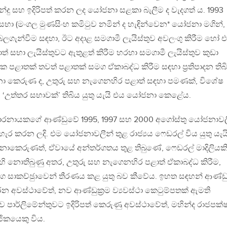
්දු සහ ඉදිරිපත් කරන ලද යෝජනා සළකා බැලීම ද වැදගත් ය. 1993
 සභා (මංගල මුණසිංහ කමිටුව නමින් ද හැඳින්වෙන* යෝජනා මගින්, 
ලගැන්වීම සඳහා, ඊට අදාළ සමගාමී ලැයිස්තුව අවලංගු කිරීම හෝ එ
 සභා ලැයිස්තුවට ඇතුළත් කිරීම හරහා සමගාමී ලැයිස්තුව කුඩා
ක පළාතක් තවත් පළාතක් සමග ඒකාබද්ධ කිරීම සඳහා ප‍්‍රතිපාදන තිබ
ජනා කෙරුණ ද, උතුරු සහ නැගෙනහිර පළාත් සඳහා පමණක්, විශේෂ
‘උත්තර සභාවක්’ තිබිය යුතු යැයි එය යෝජනා කෙළේය.
ණ්ඩාරනායකගේ ආණ්ඩුවේ 1995, 1997 සහ 2000 අගෝස්තු යෝජනාවල
 බැහැර කරන ලදි. එම යෝජනාවලීන් තුළ රාජ්‍යය ෆෙඩරල් විය යුතු යැය
ෙරුණත්, ඒවායේ අන්තර්ගතය තුළ තිබුණේ, ෆෙඩරල් මාදිලියකි
එහි නොතිබුණු අතර, උතුරු සහ නැගෙනහිර පළාත් ඒකාබද්ධ කිරීම,
මග සාකච්ඡුාවෙන් තීරණය කළ යුතු බව කීවේය. ඉහත සඳහන් ආණ්ඩ
 අවස්ථාවේත්, නව ආණ්ඩුක‍්‍රම ව්‍යවස්ථා කෙටුම්පතක් ඇමති
පාර්ලිමේන්තුවට ඉදිරිපත් කෙරුණු අවස්ථාවේත්, මහින්ද රාජපක්
ිකයෙකු විය.