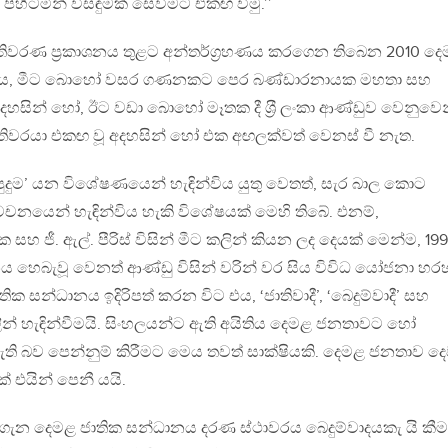
හිටමින් විසඳුමක් සෙවීමට එකඟ වීමු.’’
තිවරණ ප‍්‍රකාශනය තුළට අන්තර්ග‍්‍රහණය කරගෙන තිබෙන 2010 ද
කාශනය, මීට බොහෝ වසර ගණනකට පෙර බණ්ඩාරනායක මහතා සහ
අදහසින් හෝ, ඊට වඩා බොහෝ මෑතක දී ශ‍්‍රී ලංකා ආණ්ඩුව වෙනුවෙ
් ඇමතිවරයා එකඟ වූ අදහසින් හෝ එක අඟලක්වත් වෙනස් වී නැත.
 පුදුම’ යන විශේෂණයෙන් හැඳින්විය යුතු වෙතත්, සැර බාල කොට
වචනයෙන් හැඳින්විය හැකි විශේෂයක් මෙහි තිබේ. එනම්,
 සහ ජී. ඇල්. පීරිස් විසින් මීට කලින් කියන ලද දෙයක් මෙන්ම, 19
ය හෙබැවූ වෙනත් ආණ්ඩු විසින් වරින් වර සිය විවිධ යෝජනා හර
 සන්ධානය ඉදිරිපත් කරන විට එය, ‘ජාතිවාදී’, ‘බෙදුම්වාදී’ සහ
න් හැඳින්වීමයි. සිංහලයන්ට ඇති අයිතිය දෙමළ ජනතාවට හෝ
ති බව පෙන්නුම් කිරීමට මෙය තවත් සාක්ෂියකි. දෙමළ ජනතාව ද
 එයින් පෙනී යයි.
ාව ගැන දෙමළ ජාතික සන්ධානය දරණ ස්ථාවරය බෙදුම්වාදයකැ යි කීම