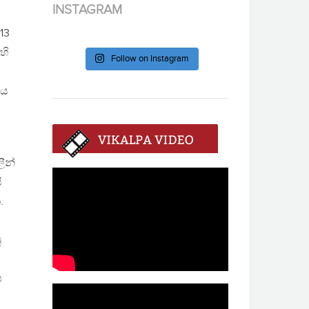
INSTAGRAM
13
හි
Follow on Instagram
ිය
ීන්
ි
.
ු
ෂ