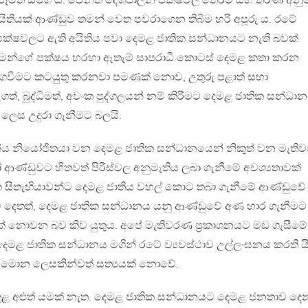
පෑමත් සමග ය. වෙනත් දේශපාලන පක්ෂවල තේරීම් සහ තීරණ අනු
ිතියක් ආණ්ඩුව තමන් වෙත පවරාගෙන තිබීම හරි අපූරු ය. රටේ
්ෂවලට ඇති අයිතිය පවා දෙමළ ජාතික සන්ධානයට නැති බවක්
 තමන්ගේ පක්ෂය හරහා ඇතැම් සාපරාධී කොටස් දෙමළ කතා කරන
ගවීමට කටයුතු කරනවා පමණක් නොව, උතුරු පළාත් සභා
ත්, බුද්ධිමත්, අවංක පුද්ගලයන් නම් කිරීමට දෙමළ ජාතික සන්ධා
ී ලෙස උදුරා ගැනීමට බලයි.
ය නියෝජිතයා වන දෙමළ ජාතික සන්ධානයෙන් නිකුත් වන මැති
 ආණ්ඩුවට හිතවත් පිරිස්වල අනුමැතිය ලබා ගැනීමේ අවශ්‍යතාවක්
යක සිතැඟියාවන්ට දෙමළ ජාතිය වහල් කොට තබා ගැනීමේ ආණ්ඩුවේ
ම් දෙතත්, දෙමළ ජාතික සන්ධානය යනු ආණ්ඩුවේ අණ භාර ගැනීමට
ක් නොවන බව කිව යුතුය. අපේ මැතිවරණ ප‍්‍රකාශනයට මඩ ගැසීමේ
ෙමළ ජාතික සන්ධානය මගින් රටේ ව්‍යවස්ථාව උල්ලංඝනය කරති ය
 මොන ලෙසකින්වත් සත්‍යයක් නොවේ.
 තුළ අළුත් යමක් නැත. දෙමළ ජාතික සන්ධානයට දෙමළ ජනතාව දෙ