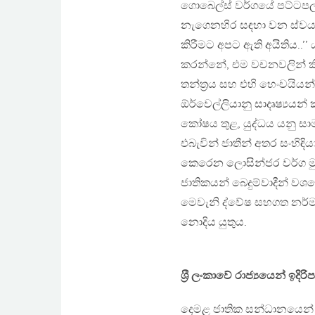
ගොබෙල්ස් වර්ගයේ පට්ටපල් බ
නැගෙනහිර සඳහා වන ස්වයං
කිරීමට අපට ඇති අයිතිය..’’
කරන්නේ, එම වචනවලින් ක
තන්ත‍්‍රය සහ එහි හෙංචයියන
ඕර්වෙල්ලියානු සාදෘෂ්‍යයන් 
කෝෂය තුළ, යුද්ධය යනු සා
එබැවින් ජාතීන් අතර සංහිඳ
කෙරෙන ලොසින්ජර වර්ග මුස
ජාතිකයන් බෙදුම්වාදීන් වශ
මෙවැනි ද්වේෂ සහගත නර්ම
නොදිය යුතුය.
ශ‍්‍රී ලංකාවේ රාජ්‍යයෙන් ඉ
දෙමළ ජාතික සන්ධානයෙන් ගන