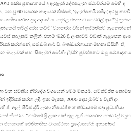
 2010 පක්ෂ ප‍්‍රකාශනයේ ද ඇතුළත් දේශපාලන ස්ථාවරයම මෙහි ද
 ගත වු 60 වසරක කාලයක් තිස්සේ, ‘ඉලන්කෙයි තමිල් අරසු කච්චි
න් සංගෘහිත කරන ලද අදහස් ය. දෙමළ ජනතාව ෆෙඩරල් ආණ්ඩු ක‍්‍රමය
න්කෙයි තමිල් අරසු කච්චි’ ව්‍යාපාරය විසින් ඉස්මත්තට ගැනෙන්නේ
ියවස් කාලකට කලින්, එනම් 1926 දී, ලංකාවට වඩාත් ගැළපෙන ආණ
ිරිපත් කරන්නේ, එස්.ඩබ්.ආර්.ඞී. බණ්ඩාරනායක මහතා විසිනි. ඒ,
න මාලාවක් සහ ‘සිලෝන් මෝනිං ලීඩර්’ පුවත්පතට ඔහු සම්පාදනය
.
ැත
සඳහා වන ස්වකීය නිර්දේශ වශයෙන් මෙම මතයම, යටත්විජිත කොමිෂ
 ඉදිරිපත් කරන ලදි. ඉතා මෑතක, 2005 දෙසැම්බර් 5 වැනි දා,
ී. ඇල්. පීරිස් ශ‍්‍ර‍්‍රී ලංකා නියෝජිත කණ්ඩායමේ එදා ප‍්‍රධානියා
ේ කීවේය: ‘‘එක්සත් ශ‍්‍රී ලංකාවක් තුළ ඇති කෙරෙන ෆෙඩරල් ව්‍ය
ජනයාගේ ඓතිහාසික වාසස්ථාන ප‍්‍රදේශයන්හි අභ්‍යන්තර