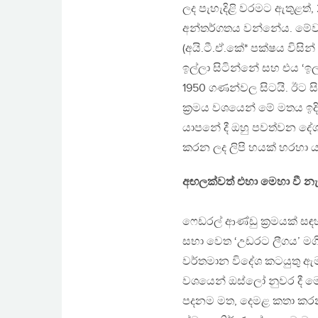
ලද පැහැදිළි වරමට ඇතුළත්,
අන්තර්ගතය වන්නේය. මේවා,
(අයි.ටී.ඒ.කේ* පක්ෂය විසි
ඉල්ලා සිටින්නේ සහ එය ‘ඉල
1950 ගණන්වල සිටයි. ඊට ස
ක‍්‍රමය වශයෙන් මේ මතය ඉද
යාපනේ දී ඔහු පවත්වන දේශ
කරන ලද ලිපි හයක් හරහා ය
අඟලක්වත් එහා මෙහා වී න
ෆෙඩරල් ආණ්ඩු ක‍්‍රමයක් 
සභා වෙත ‘උඩරට ලීගය’ මගින්
වර්තමාන විදේශ කටයුතු ඇමති ජ
වශයෙන් ඔස්ලෝ නුවර දී මෙස
පදනම මත, දෙමළ කතා කරන 