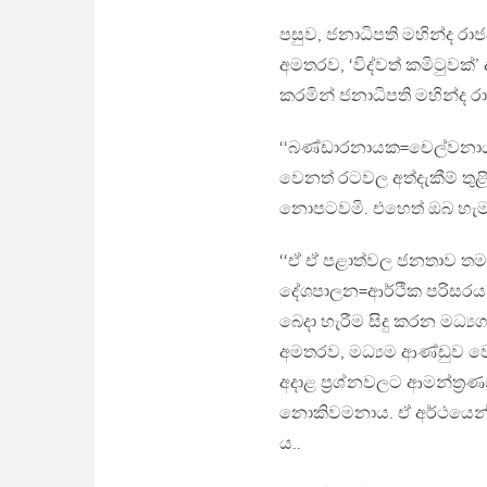
පසුව, ජනාධිපති මහින්ද රා
අමතරව, ‘විද්වත් කමිටුවක්
කරමින් ජනාධිපති මහින්ද 
‘‘බණ්ඩාරනායක=චෙල්වනායගම
වෙනත් රටවල අත්දැකීම් තුළ
නොපටවමි. එහෙත් ඔබ හැම, සා
‘‘ඒ ඒ පළාත්වල ජනතාව ත
දේශපාලන=ආර්ථික පරිසරය 
බෙදා හැරීම සිදු කරන මධ්‍ය
අමතරව, මධ්‍යම ආණ්ඩුව වෙ
අදාළ ප‍්‍රශ්නවලට ආමන්ත‍්‍ර
නොකිවමනාය. ඒ අර්ථයෙන් ගත්
ය..