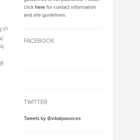
click
here
for contact information
and site guidelines.
ාලන
ාළ
FACEBOOK
්ද
ති
ළ
TWITTER
Tweets by @vikalpavoices