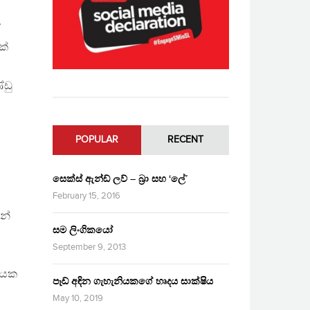
’
ක්
්ඩු
POPULAR
RECENT
සෙක්ස් ඇන්ඩ් ලව් – බ්‍රා සහ ‘ලේ’
February 15, 2016
න්
සම ලිංගිකයෝ
September 9, 2013
ුහයක
පෑඩ් අඳින ගැහැනියකගේ හෘදය සාක්ෂිය
May 10, 2019