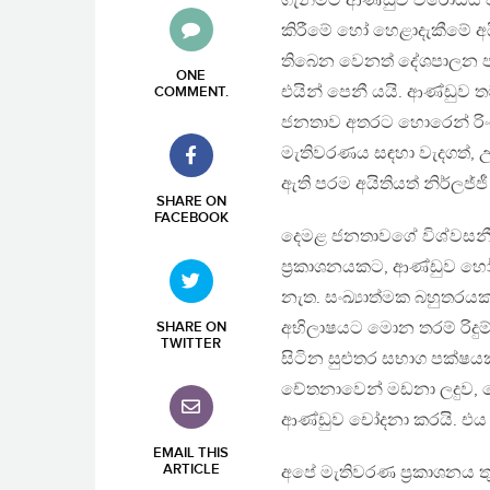
ගැනීමට ආණ්ඩුව විරෝධය 
කිරීමේ හෝ හෙළාදැකීමේ අය
තිබෙන වෙනත් දේශපාලන පක
ONE
එයින් පෙනී යයි. ආණ්ඩුව
COMMENT
.
ජනතාව අතරට හොරෙන් රිං
මැතිවරණය සඳහා වැදගත්, උග
ඇති පරම අයිතියත් නිර්ලජ්ජ
SHARE ON
FACEBOOK
දෙමළ ජනතාවගේ විශ්වසනී
ප‍්‍රකාශනයකට, ආණ්ඩුව හෝ
නැත. සංඛ්‍යාත්මක බහුතර
අභිලාෂයට මොන තරම් රිදු
SHARE ON
TWITTER
සිටින සුළුතර සභාග පක්ෂය
චේතනාවෙන් මඩනා ලදුව, ද
ආණ්ඩුව චෝදනා කරයි. එය
EMAIL THIS
ARTICLE
අපේ මැතිවරණ ප‍්‍රකාශනය