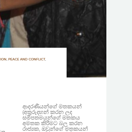
TION
,
PEACE AND CONFLICT
,
ආදරණීයන්ගේ මතකයන්
(අතුරුදහන් කරන ලද
සමීපතමයන්ගේ මතකය
අමතක කිරීමට බල කරන
රාජ්‍යක, ඔවුන්ගේ මතකයන්