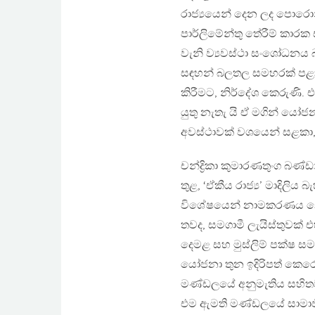
රාජ්‍යයෙන් දෙන ලද පොරොන
පාර්ලිමේන්තු තේරීම් කාරක
වැනි ව්‍යවස්ථා සංශෝධනය බ
සඳහන් බලතල සමහරක් පළාත්
කිරීමට, නිර්දේශ කෙරුණි. එ
යුතු නැතැ යි ඒ මගින් යෝ
අවස්ථාවක් වශයෙන් සළකා, 
චන්ද්‍රිකා කුමාරණතුංග බ
තුළ, ‘ඒකීය රාජ්‍ය’ මාදිලිය
විශේෂයෙන් නාමකරණය නොක
තවද, සමගාමී ලැයිස්තුවක් 
දෙමළ සහ මුස්ලිම් පක්ෂ ස
යෝජනා තුන ඉදිරිපත් කෙරෙන
මණ්ඩලයේ අනුමැතිය සහිතව 
එම ඇමති මණ්ඩලයේ සාමාජ