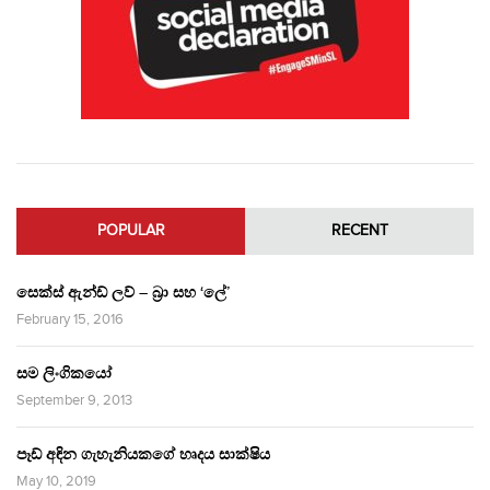
POPULAR
RECENT
සෙක්ස් ඇන්ඩ් ලව් – බ්‍රා සහ ‘ලේ’
February 15, 2016
සම ලිංගිකයෝ
September 9, 2013
පෑඩ් අඳින ගැහැනියකගේ හෘදය සාක්ෂිය
May 10, 2019