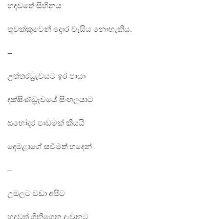
හදවතේ සිහිනය
තුවක්කුවෙන් දොර වැසිය නොහැකිය.
–
උත්තරධ්‍රැවයට ඉර පායා
දක්ෂිණධ්‍රැවයේ සිංහලයාට
සහෝදර පාඩමක් කියයි
දෙමළාගේ සවිමත් හදෙන්
–
උඔලට වඩා අපිට
හදවත් ගිනිගෙන දැවුනට