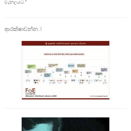
චැනලයට."
ආරක්ෂාවන්න..!