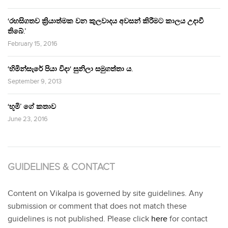
‘රහසිගතව ක්‍රියාත්මක වන කුලවාදය අවසන් කිරීමට කාලය උදාවී
තිබේ.’
February 15, 2016
‘හිමින්සැරේ පියා විදා‘ සුනිලා සමුගත්තා ය.
September 9, 2013
‘භූමි’ ගේ කතාව
June 23, 2016
GUIDELINES & CONTACT
Content on Vikalpa is governed by site guidelines. Any
submission or comment that does not match these
guidelines is not published. Please click
here
for contact