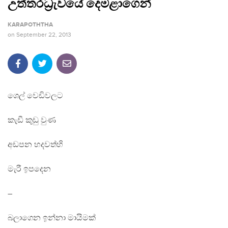
උත්තරධ්‍රැවයේ දෙමළාගෙන්
KARAPOTHTHA
on
September 22, 2013
ශෙල් වෙඩිවලට
කැඩී කුඩු වුණ
අඩපන හදවත්හි
මැරී ඉපදෙන
–
බලාගෙන ඉන්නා මායිමක්