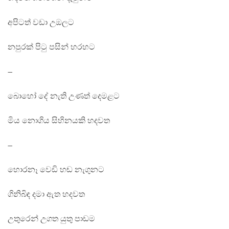
අපිටත් වඩා උඔලට
නපුරක් පිටු පසින් හරහට
–
බොහෝ දේ නැති උණත් දෙමළට
මිය නොගිය සිහිනයකි හදවත
–
හොරනෑ වෙඩි හඬ නැගුනට
ගිනිබිඳ දමා ඇත හදවත
උතුරෙන් උගත යුතු පාඩම