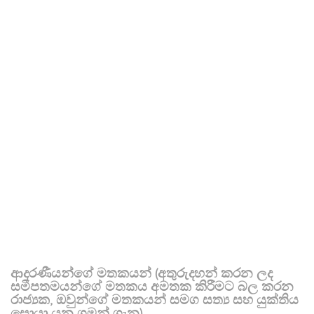
ආදරණීයන්ගේ මතකයන් (අතුරුදහන් කරන ලද
සමීපතමයන්ගේ මතකය අමතක කිරීමට බල කරන
රාජ්‍යක, ඔවුන්ගේ මතකයන් සමග සත්‍ය සහ යුක්තිය
සොයා යන ගමන් ගැන)