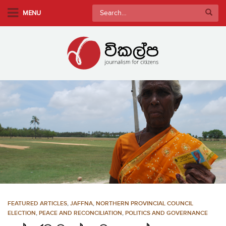
S
Search
MENU
k
for:
i
p
t
o
m
a
i
n
c
o
n
t
e
n
FEATURED ARTICLES
,
JAFFNA
,
NORTHERN PROVINCIAL COUNCIL
t
ELECTION
,
PEACE AND RECONCILIATION
,
POLITICS AND GOVERNANCE