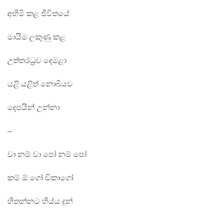
අහිමි කළ ජීවිතයේ
මායිම ලකුණු කළ
උත්තරධ්‍රව දෙමළා
යළි යළිත් නොබියව
දෙපයින් උන්නා
–
වා නම් වා පෝ නම් පෝ
කම් ඕ ගෝ චිකාගෝ
හිතන්නට හිය්ය දුන්