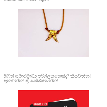
ඔබත් සමාජමාධ්‍ය පරිශීලකයෙක්ද? කියවන්න!
දැනගන්න! ක්‍රියාත්මකවන්න!