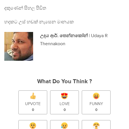
දකුණෙන් සිහල පීඩිත
හදකට උස් හඬක් නෑසෙන මානයක
උදය ආර්. තෙන්නකෝන්
| Udaya R
Thennakoon
What Do You Think ?
UPVOTE
LOVE
FUNNY
0
0
0