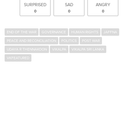
SURPRISED
SAD
ANGRY
0
0
0
END OF THE WAR
GOVERNANCE
HUMAN RIGHTS
JAFFNA
PEACE AND RECONCILIATION
POLITICS
POST WAR
UDAYA R THENNAKOON
VIKALPA
VIKALPA SRI LANKA
VKFEATURED