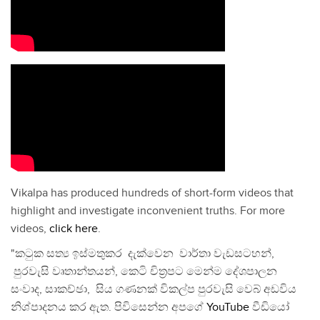
Vikalpa has produced hundreds of short-form videos that
highlight and investigate inconvenient truths. For more
videos,
click here
.
"කටුක සත්‍ය ඉස්මතුකර දැක්වෙන වාර්තා වැඩසටහන්,
පුරවැසි වෘතාන්තයන්, කෙටි චිත්‍රපට මෙන්ම දේශපාලන
සංවාද, සාකච්ඡා, සිය ගණනක් විකල්ප පුරවැසි වෙබ් අඩවිය
නිශ්පාදනය කර ඇත. පිවිසෙන්න අපගේ
YouTube
වීඩියෝ