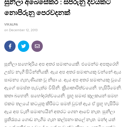
සුනිලා අබේසේකර : සපිරුනු දිවියකට
නොපිරුනු පෙරවදනක්
VIKALPA
on
December 12, 2013
සුනිලා සහෝදරිය අප අතර සමානයෙකි. එමෙන්ම අපතුරෙහි
උස්ව නැගී සිටින්නියකි. ඇය අප අතර සමානයකු වන්නේ ඇය
සාමන්‍ය ගැහැණියක වූ නිසා ය. ඇය අප අතර සමානයකු වූයේ
ඇගේ සමස්ත පැවැත්ම විසිනි. ක්‍රියාකාරිත්වයෙනි. හැසිරීමෙනි.
කතා බහෙනි. සහෝදරත්වයෙනි. ප්‍රභූ සමාජ කුලකයන් සමඟ
එකම තලයේ කටයුතු කිරීමට සමත් වුවත් ඇය ඒ ප්‍රභූ හැසිරීම
ඇය අප වැනි සමාන්‍යයින් අතරට ගෙන ආවේ නැත. සුනිලා
ප්‍රතිරෑපය ගොඩ නැගීම ගැන කල්පනා කලේ නැත. මන්ද යත්