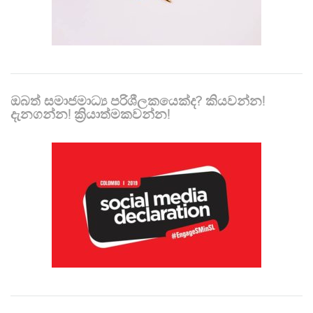
ඔබත් සමාජමාධ්‍ය පරිශීලකයෙක්ද? කියවන්න!
දැනගන්න! ක්‍රියාත්මකවන්න!