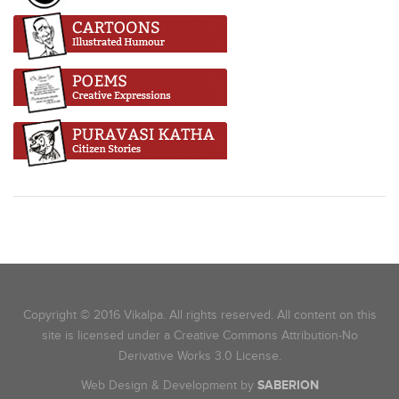
Copyright © 2016 Vikalpa. All rights reserved. All content on this
site is licensed under a Creative Commons Attribution-No
Derivative Works 3.0 License.
Web Design & Development by
SABERION