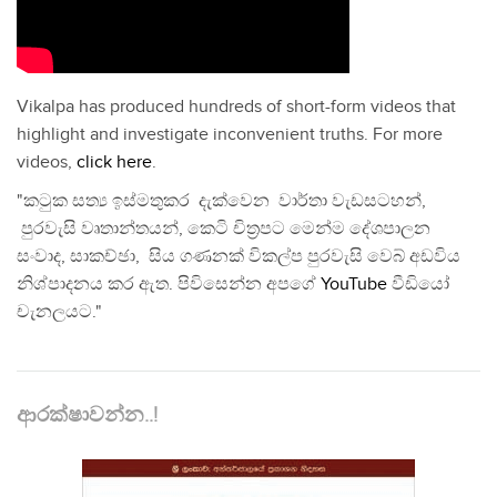
Vikalpa has produced hundreds of short-form videos that
highlight and investigate inconvenient truths. For more
videos,
click here
.
"කටුක සත්‍ය ඉස්මතුකර දැක්වෙන වාර්තා වැඩසටහන්,
පුරවැසි වෘතාන්තයන්, කෙටි චිත්‍රපට මෙන්ම දේශපාලන
සංවාද, සාකච්ඡා, සිය ගණනක් විකල්ප පුරවැසි වෙබ් අඩවිය
නිශ්පාදනය කර ඇත. පිවිසෙන්න අපගේ
YouTube
වීඩියෝ
චැනලයට."
ආරක්ෂාවන්න..!