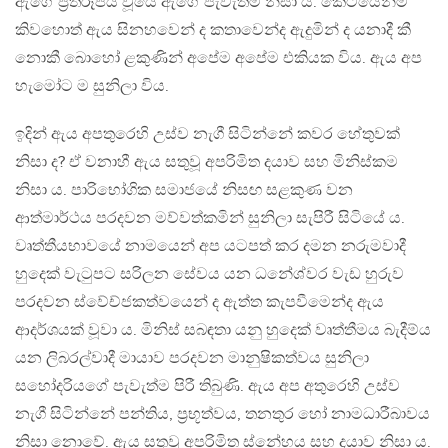
ඇගේ ප්‍රතිරූපය වූයේ ඇගේ පැවැත්ම නිසා ය‍. කෙටියෙන්ම
කිවහොත් ඇය සිනහවෙන් ද කතාවෙන්ද ඇදුමින් ද යනාදී කී
නොකී බොහෝ ළකුණින් අපේම අපේම එකියක විය. ඇය අප
හැමෝට ම සුනිලා විය.
ඉදින් ඇය අපතුරෙහි උස්ව නැගී සිටින්නේ කවර හේතුවක්
නිසා ද? ඒ වනාහී ඇය සතුවූ අපරිමිත දයාව සහ මිනිස්කම
නිසා ය. පාරිභෝගික සමාජයේ නිසඟ සළකුණ වන
ආත්මාර්ථය පරදවන මව්වත්කමින් සුනිලා සැපිරී සිටියේ ය.
වෘත්තීයභාවයේ නාමයෙන් අප යටපත් කර දමන නරුමවාදී
හුදෙක් වැටුපට සරිලන සේවය යන ධනේශ්වර වැඩ හුරුව
පරදවන ස්වේච්ජකත්වයෙන් ද ඇත්ත කැපවීමෙන්ද ඇය
ආදර්ශයක් වූවා ය. මිනිස් සබඳතා යනු හුදෙක් වෘත්තීමය බැදීම්ය
යන ලිබරල්වාදී මායාව පරදවන මානුෂිකත්වය සුනිලා
සහෝදරියගේ පැවැත්ම පිරී තිබුණි. ඇය අප අතුරෙහි උස්ව
නැගී සිටින්නේ පන්තිය, ප්‍රභූත්වය, තනතුර හෝ නාමධාරීබාවය
නිසා නොවේ. ඇය සතුවූ අපරිමිත ස්නේහය සහ දයාව නිසා ය.