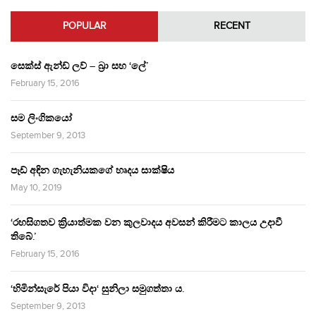
POPULAR
RECENT
සෙක්ස් ඇන්ඩ් ලව් – බ්‍රා සහ ‘ලේ’
February 15, 2016
සම ලිංගිකයෝ
September 9, 2013
පෑඩ් අඳින ගැහැනියකගේ හෘදය සාක්ෂිය
May 10, 2019
‘රහසිගතව ක්‍රියාත්මක වන කුලවාදය අවසන් කිරීමට කාලය උදාවී
තිබේ.’
February 15, 2016
‘හිමින්සැරේ පියා විදා‘ සුනිලා සමුගත්තා ය.
September 9, 2013