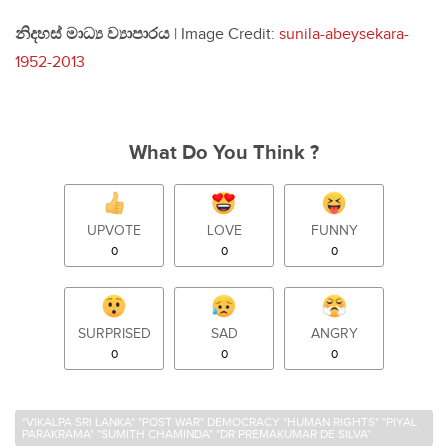
නිදහස් මාධ්‍ය ව්‍යාපාරය
| Image Credit:
sunila-abeysekara-
1952-2013
What Do You Think ?
UPVOTE
LOVE
FUNNY
0
0
0
SURPRISED
SAD
ANGRY
0
0
0
"VIKALPA SRI LANKA" "POST WAR" DEMOCRACY "HUMAN RIGHTS" "PIYAL
PARAKRAMA" "SUMITH CHAMINDA" "DR PREMAKUMAR DE SILVA"