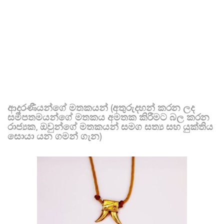
ආදරණීයන්ගේ මතකයන් (අතුරුදහන් කරන ලද
සමීපතමයන්ගේ මතකය අමතක කිරීමට බල කරන
රාජ්‍යක, ඔවුන්ගේ මතකයන් සමග සත්‍ය සහ යුක්තිය
සොයා යන ගමන් ගැන)