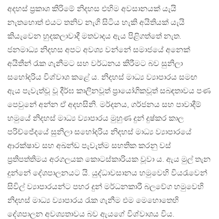
අදහස් ප්‍රකාශ කිරිමේ නිදහස එහිම අවසානයක් යැයි
නැතහොත් එයට තනිව නැගි සිටිය හැකි අයිතියක් යැයි
කියැවෙන හුදකලාවාදී මතවාදය ඇය පිළිගත්තේ නැත.
ජනමාධ්‍ය නිදහස අපට අවශ්‍ය වන්නේ සමාජයේ අනෙක්
අයිතීන් රැක ගැනීමට සහ වර්ධනය කිරීමට බව සුනිලා
සහෝදරිය විශ්වාශ කළේ ය. නිදහස් මාධ්‍ය ව්‍යාපාරය සමඟ
ඇය පැවැත්වූ වූ දීර්ඝ කාලිනවූත් ප්‍රායෝගිකවූත් සබඳතාවය පණ
පෙවුනේ අන්න ඒ අදහසිනි. මර්දනය, ගර්ජනය සහ පාවාදීම්
හමුයේ නිදහස් මාධ්‍ය ව්‍යාපාරය මුහුණ දුන් දුෂ්කර කාල
පරිච්ජේදයේ සුනිලා සහෝදරිය නිදහස් මාධ්‍ය ව්‍යාපාරයේ
ආරක්ෂාව සහ අඛන්ඩ පැවැත්ම සහතික කරනු වස්
ප්‍රතිපත්තිමය අරගලයක කොටස්කාරියක වූවා ය. ඇය මුල් තැන
දුන්නේ දේශපාලනයට යි. යුද්ධාවසානය හමුවෙහි වියරැවෙන්
සිවිල් ව්‍යාපාරයන්ට පහර දුන් මර්ධනකාරී බලවේග හමුවෙහි
නිදහස් මාධ්‍ය ව්‍යාපාරය රැක ගැනීම එම මෙහොතෙහි
දේශපාලන අවශ්‍යතාවය බව ඇයගේ විශ්වාශය විය.