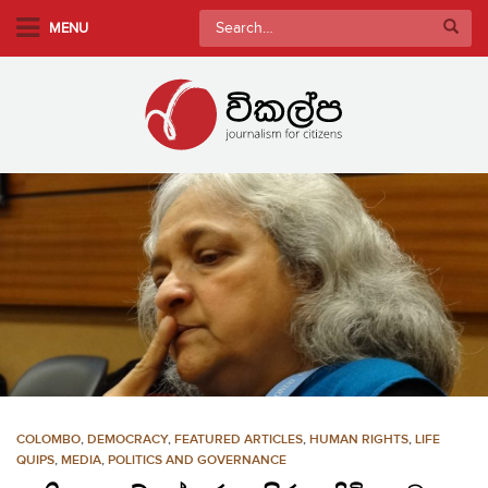
S
Search
MENU
k
for:
i
p
t
o
m
a
i
n
c
o
n
t
e
n
COLOMBO
,
DEMOCRACY
,
FEATURED ARTICLES
,
HUMAN RIGHTS
,
LIFE
t
QUIPS
,
MEDIA
,
POLITICS AND GOVERNANCE