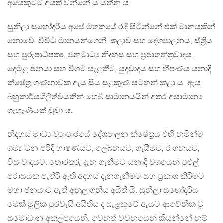
අයෙකුටම අයත් වන්නේ ය යන්න ය.
සුනිලා සහෝදරිය අපේ මතකයේ රැදී සිටින්නේ එක් මානයකින්
නොවේ. විවිධ මානයන්ගෙනි. කලාව සහ දේශපාලනය, ස්ත්‍රිය
සහ පුරුෂාධිපත්‍ය, ජනමාධ්‍ය නිදහස සහ ප්‍රජාතන්ත්‍රවාදය,
දෙමළ ජනයා සහ විශම සැළකීම, යුදවාදය සහ භීෂණය යනාදී
ක්ෂේත්‍ර ගණනාවක ඇය සිය සළකුණ සටහන් කළා ය. ඇය
බහුකාර්යශීලිත්වයකින් හෙබි සාමානයයින් අතර අසාමාන්‍ය
ගැහැණියක් වූවා ය.
නිදහස් මාධ්‍ය ව්‍යාපාරයේ දේශපාලන ක්ෂේත්‍රය එහි නමින්ම
ගම්‍ය වන පරිදි භාෂණයට, ලේඛනයට, ගැයීමට, රංගනයට,
විසංවාදයට, තොරතුරු දැන ගැනීමට යනාදී වශයෙන් පුළුල්
පරාසයක පැතිරී ඇති අදහස් දැනගැනීමට සහ ප්‍රකාශ කිරීමට
මහා ජනයාට ඇති අනුලංගනීය අයිති යි. සුනිලා සහෝදරිය
මෙකී මූලික පුරවැසි අයිතිය ද සැළකුවේ ඇයට ආවේනික වූ
සමෝධාන අකල්පයෙනි. වෙනත් වචනයෙන් කියන්නේ නම්