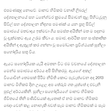
එපමණකුදු නොවේ. මානව හිමිකම් වනාහී ලිබරල්
දේශපාලනයේ සහ ධනේශ්වර ක්‍රමයේ සීමාවන් තුළ පිහිටැවුනු
සිවිල් සහ දේශපාලන නිදහස පමණක් ය යන ප්‍රභූ සිවිල්
සමාජයේ මතවාදය ඉක්මවා ගිය සමස්ත අයිතීන් මත ම පදනම
වූ දැක්මකට ඇය උරැම කීවා ය. සමාජ, ආර්ථික සහ සංස්කෘතික
අයිතීන් ද ඇතුළත් කර ගන්නා වූ සමෝධාන ප්‍රවිශ්ඨයක් සුනිලා
සහෝදරිය සතු විය.
ඇයට සහෝදරියක යැයි අමතන විට එම වචනයේ දේශපාලන
මෙන්ම සමාජමය අර්ථය අපි සිහිකරමු. ඇයගේ අකල්
වියොවින් තෙමසක් පිරීම නිමිති කොට පැවැත්වෙන අද 2013
මානව මිහිකම් දින උළෙල අප තේරුම් ගත යුත්තේ ද එවැනි
පුළුල් අර්ථයකිනි. සුනිලා සහෝදරියගේ මානව හිමිකම්
ජීවිතයේ තිනි පණිවිඩයක් ඇතොත් ඒ නම් මානව හිමිකම්
බෙදා වෙන් කළ නොහැකි බවත් සෑම මානව හිමිකමක් ම සෑම