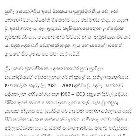
සුනිලා සහෝදරිය අපේ මතකය සදානුස්මරණීය වේ. අන්
බොහෝ ව්‍යාපාරයන්හි දී මෙන්ම ඇය ජනමාධ්‍ය නිදහස සඳහා
වූ අපේ අරගලය තුල දැරුවේ කැපී නොපෙනෙන උත්ප්‍රේරක
භූමිකාවකි. ඇය පෙනෙන්නට සිටියේ නැත. නුමුත් ඇය සිටියේ
ය. එදත් අදත් එහි වෙනසක් නැත. ඇය නොපෙනේ. එහෙත්
ඇයගේ ජීවගුණය අප වටා සැරි සරයි.
ශ්‍රී ලංකාව ප්‍රකම්පිත කල දශක හතරක් පුරා සුනිලා
සහෝදරියගේ දේශපාලනය ගමන් කළේ ය. සුනිලා සහෝදරිය,
1971 තරුණ කැරැල්ල, 1981 – 2009 දක්වා වූ දෙමළ සන්නද්ධ
දේශපාලන අභියෝගය සහ 1988 – 1990 දකුනේ සිවිල් යුද්ධය
විසින් අපේ සමාජය සහ දේශපාලනය හැඩ ගැස් වූ නපුරු
යුගයක නිදහස සහ යුක්තිය වෙනුවෙන් නොබා අරගලයේ යෙදි
සිටි පරම්පරාවක සංකේතයක් වැන්න. එකී කාල පර්ච්ජේදයේ
අම්ල පරීක්ෂනයන් වූ සමාජ සාධාරණත්වය, මානව ගරුත්වය,