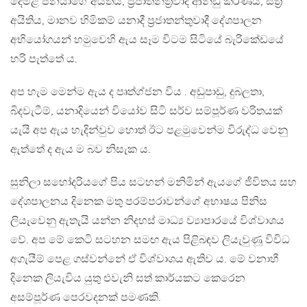
දෙමළ ජනයාගේ අයිතිය, ප්‍රජාතන්ත්‍රවාදී ආන්ඩු කරණය, ස්ත්‍රී
අයිතිය, මානව හිමිකම් යනාදී ප්‍රජාතන්තුවාදී දේශපාලන
අභියෝගයන් හමුවෙහි ඇය සෑම විටම සිටියේ බැරිකේඩයේ
හරි පැත්තේ ය.
අප හැම මෙන්ම ඇය ද පෘත්ග්ජන විය . අඩුපාඩු, දුබලතා,
බිදවැටීම්, යනාදියෙන් වියෝව සිටි සර්ව සම්පූර්ණ වරිතයක්
යැයි අප ඇය හැදින්වුව හොත් ඊට පළමුවෙන්ම විරුද්ධ වෙනු
ඇත්තේ ද ඇය ම බව නිසැක ය.
සුනිලා සහෝදරියගේ පිය සටහන් මනිමින් ඇයගේ ජීවිතය සහ
දේශපාලනය දිනෙක මතු පරම්පරාවන්ගේ අභාෂය පිනිස
ලියැවෙනු ඇතැයි යන්න නිදහස් මාධ්‍ය ව්‍යාපාරයේ විශ්වාශය
වේ. අප මේ කෙටි සටහන සමඟ ඇය පිළිබඳව ලියැවුණූ විවිධ
අගැයීම් පෙළ ගස්වන්නේ ඒ විශ්වාශය ඇතිව ය. මේ වනාහී
දිනෙක ලියැවිය යුතු එවැනි සත් කාර්යකට කෙරෙන
අසම්පූර්ණ පෙරවදනක් පමණකි.