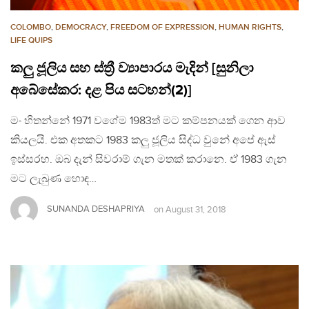
COLOMBO
,
DEMOCRACY
,
FREEDOM OF EXPRESSION
,
HUMAN RIGHTS
,
LIFE QUIPS
කලු ජූලිය සහ ස්ත්‍රී ව්‍යාපාරය මැදින් [සුනිලා
අබේසේකර: දළ පිය සටහන්(2)]
මං හිතන්නේ 1971 වගේම 1983ත් මට කම්පනයක් ගෙන ආව
කියලයි. එක අතකට 1983 කලු ජූලිය සිද්ධ වුනේ අපේ ඇස්
ඉස්සරහ. ඔබ දැන් සිවරාම් ගැන මතක් කරානෙ. ඒ 1983 ගැන
මට ලැබුණ හොඳ…
SUNANDA DESHAPRIYA
on
August 31, 2018