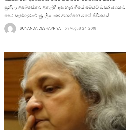
සුනිලා අබේසේකර අකල්හි අප හැර ගියේ මෙයට වසර පහකට
පෙර සැප්තැම්බර් මුලදීය. ඔබ අහන්නේ මගේ ජීවිතයේ…
SUNANDA DESHAPRIYA
on
August 24, 2018