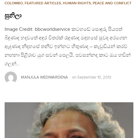
COLOMBO
,
FEATURED ARTICLES
,
HUMAN RIGHTS
,
PEACE AND CONFLICT
සුනිලා
Image Credit: bbcworldservice කටහඬේ සොඳුරු පියපත්
බිඳුණාද හදවතේ අඳුර විතරක් රැඳුණාද මඳහසේ සුවඳ අරගෙන
ඇදුණාද නිදහසේ තනිව ඉන්නට හිතුණාද – කැවුඩියන් කරව්
නඟනා පිළිරාව යුග සවන් පෙලයි, පවසන්නද කාට ඔය හඬින්
ගලන්…
MANJULA WEDIWARDENA
on
September 10, 2013