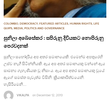
COLOMBO
,
DEMOCRACY
,
FEATURED ARTICLES
,
HUMAN RIGHTS
,
LIFE
QUIPS
,
MEDIA
,
POLITICS AND GOVERNANCE
සුනිලා අබේසේකර : සපිරුනු දිවියකට නොපිරුනු
පෙරවදනක්
සුනිලා සහෝදරිය අප අතර සමානයෙකි. එමෙන්ම අපතුරෙහි
උස්ව නැගී සිටින්නියකි. ඇය අප අතර සමානයකු වන්නේ ඇය
සාමන්‍ය ගැහැණියක වූ නිසා ය. ඇය අප අතර සමානයකු වූයේ
ඇගේ සමස්ත පැවැත්ම විසිනි. ක්‍රියාකාරිත්වයෙනි.
හැසිරීමෙනි….
VIKALPA
on
December 12, 2013