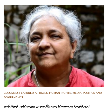
COLOMBO
,
FEATURED ARTICLES
,
HUMAN RIGHTS
,
MEDIA
,
POLITICS AND
GOVERNANCE
අභිමන් ගමනක නොමියන මතකය ‘සුනිලා’