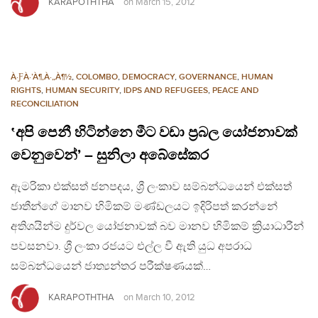
KARAPOTHTHA
on
March 15, 2012
À·ƑÀ·’À¶‚À·„À¶½
,
COLOMBO
,
DEMOCRACY
,
GOVERNANCE
,
HUMAN
RIGHTS
,
HUMAN SECURITY
,
IDPS AND REFUGEES
,
PEACE AND
RECONCILIATION
‛අපි පෙනී හිටින්නෙ මීට වඩා ප්‍රබල යෝජනාවක්
වෙනුවෙන්’ – සුනිලා අබේසේකර
ඇමරිකා එක්සත් ජනපදය, ශ්‍රී ලංකාව සම්බන්ධයෙන් එක්සත්
ජාතීන්ගේ මානව හිමිකම් මණ්ඩලයට ඉදිරිපත් කරන්නේ
අතිශයින්ම දුර්වල යෝජනාවක් බව මානව හිමිකම් ක්‍රියාධාරීන්
පවසනවා. ශ්‍රී ලංකා රජයට එල්ල වී ඇති යුධ අපරාධ
සම්බන්ධයෙන් ජාත්‍යන්තර පරීක්ෂණයක්…
KARAPOTHTHA
on
March 10, 2012