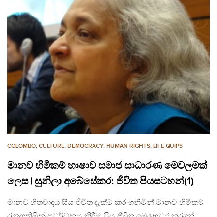
COLOMBO
,
CULTURE
,
DEMOCRACY
,
HUMAN RIGHTS
,
LIFE QUIPS
මානව හිමිකම් භාෂාව සමාජ සාධාරණ මෙවලමක්
ලෙස | සුනිලා අබේසේකර: ජීවිත පියසටහන්(1)
මානව හිතවාදය සිය ජීවිත දැක්ම කර ගනිමින් මානව හිමිකම්
රැකගනිමින් ප්‍රවර්ධනය කිරීම සිය ජීවිත මෙහෙවර කරගත්