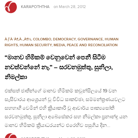
KARAPOTHTHA
on
March 28, 2012
À·ƑÀ·’À¶‚À·„À¶½
,
COLOMBO
,
DEMOCRACY
,
GOVERNANCE
,
HUMAN
RIGHTS
,
HUMAN SECURITY
,
MEDIA
,
PEACE AND RECONCILIATION
“මානව හිමිකම් වෙනුවෙන් පෙනී සිටීම
නවත්වන්නේ නෑ.” – සරවනමුත්තු, සුනිලා,
නිමල්කා
එක්සත් ජාතීන්ගේ මානව හිමිකම් කවුන්සිලයේ 19 වන
සැසිවාරය ආශ්‍රෙයන් වූ විවිධ සාකච්ඡා, සම්මන්ත්‍රණයවලට
සහභාගී වෙමින් එහි ක්‍රියාකාරී වූ ආචාර්ය පාක්‍යසෝති
සරවනමුත්තු, සුනිලා අබේසේකර සහ නිමල්කා ප්‍රනාන්දු යන
මානව හිමිකම් ක්‍රියාධරයන්ට එරෙහිව පසුගිය දින…