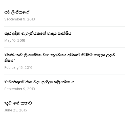
සම ලිංගිකයෝ
September 9, 2013
පෑඩ් අඳින ගැහැනියකගේ හෘදය සාක්ෂිය
May 10, 2019
‘රහසිගතව ක්‍රියාත්මක වන කුලවාදය අවසන් කිරීමට කාලය උදාවී
තිබේ.’
February 15, 2016
‘හිමින්සැරේ පියා විදා‘ සුනිලා සමුගත්තා ය.
September 9, 2013
‘භූමි’ ගේ කතාව
June 23, 2016