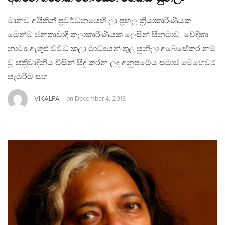
මානව අයිතීන් ප්‍රවර්ධනයෙහි ලා ප්‍රභල ක්‍රියාකාරිණියක
මෙන්ම ජනතාවාදී කලාකාරිණියක ලෙසින් සිනමාව, වේදිකා
නාට්‍ය ඇතුළු විවිධ කලා මාධ්‍යයන් තුල සුනිලා අබේසේකර නම්
වූ ස්ත්‍රීවාදිනිය විසින් සිදු කරන ලද අනුපමේය සමාජ මෙහෙවර
සැමරීම සහ…
VIKALPA
on
December 4, 2013