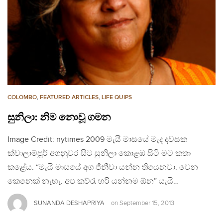
COLOMBO
,
FEATURED ARTICLES
,
LIFE QUIPS
සුනිලා: නිම නොවූ ගමන
Image Credit: nytimes 2009 මැයි මාසයේ මැද දවසක
ක්වාලාම්පූර් අගනුවර සිට සුනිලා කොළඹ සිටි මට කතා
කළේය. “මැයි මාසයේ අග ජිනීවා යන්න තියෙනවා. වෙන
කෙනෙක් නැහැ. අප කව්රැ හරි යන්නම ඕන” යැයි…
SUNANDA DESHAPRIYA
on
September 15, 2013