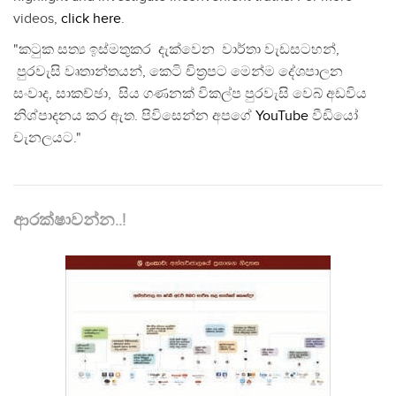
videos,
click here
.
"කටුක සත්‍ය ඉස්මතුකර දැක්වෙන වාර්තා වැඩසටහන්,
පුරවැසි වෘතාන්තයන්, කෙටි චිත්‍රපට මෙන්ම දේශපාලන
සංවාද, සාකච්ඡා, සිය ගණනක් විකල්ප පුරවැසි වෙබ් අඩවිය
නිශ්පාදනය කර ඇත. පිවිසෙන්න අපගේ
YouTube
වීඩියෝ
චැනලයට."
ආරක්ෂාවන්න..!