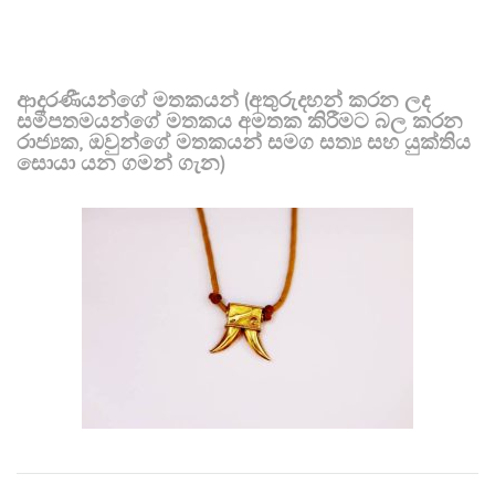
ආදරණීයන්ගේ මතකයන් (අතුරුදහන් කරන ලද
සමීපතමයන්ගේ මතකය අමතක කිරීමට බල කරන
රාජ්‍යක, ඔවුන්ගේ මතකයන් සමග සත්‍ය සහ යුක්තිය
සොයා යන ගමන් ගැන)