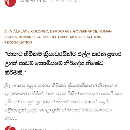
KARAPOTHTHA
on
March 23, 2012
À·ƑÀ·’À¶‚À·„À¶½
,
COLOMBO
,
DEMOCRACY
,
GOVERNANCE
,
HUMAN
RIGHTS
,
HUMAN SECURITY
,
LIFE QUIPS
,
MEDIA
,
PEACE AND
RECONCILIATION
”මානව හිමිකම් ක්‍රියාධරයින්ට එල්ල කරන ප්‍රහාර
උගත් පාඩම් කොමිසමේ නිර්දේශ නිෂේධ
කිරීමකි.”
ශ්‍රී ලංකාවේ ප්‍රමුඛ මානව හිමිකම් ක්‍රියාකාරිකයන් තිදෙනෙකු
ඉලක්ක කර ගනිමින් රාජ්‍ය මාධ්‍ය විසින් ගෙන යන වෛරී සහ
උසිගන්වන සුළු ප්‍රහාරයන් නිදහස් මාධ්‍ය ව්‍යාපාරය දැඩි
පිළිකුලෙන් යුතුව හෙළා දකිමින් නිදහස් මාධ්‍ය ව්‍යාපාරය
මාධ්‍ය…