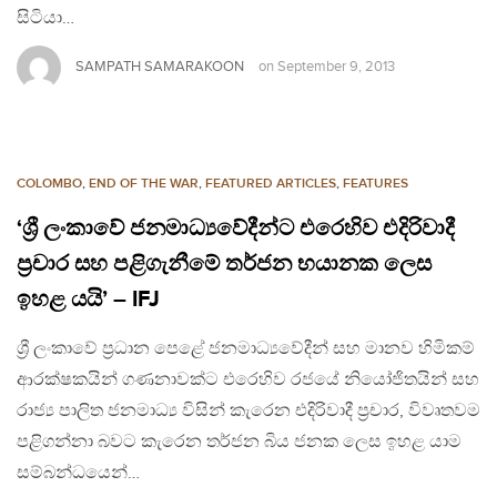
සිටියා…
SAMPATH SAMARAKOON
on
September 9, 2013
COLOMBO
,
END OF THE WAR
,
FEATURED ARTICLES
,
FEATURES
‘ශ්‍රී ලංකාවේ ජනමාධ්‍යවේදීන්ට එරෙහිව එදිරිවාදී
ප්‍රචාර සහ පළිගැනීමේ තර්ජන භයානක ලෙස
ඉහළ යයි’ – IFJ
ශ්‍රී ලංකාවේ ප්‍රධාන පෙළේ ජනමාධ්‍යවේදීන් සහ මානව හිමිකම්
ආරක්ෂකයින් ගණනාවක්ට එරෙහිව රජයේ නියෝජිතයින් සහ
රාජ්‍ය පාලිත ජනමාධ්‍ය විසින් කැරෙන එදිරිවාදී ප්‍රචාර, විවෘතවම
පළිගන්නා බවට කැරෙන තර්ජන බිය ජනක ලෙස ඉහළ යාම
සම්බන්ධයෙන්…