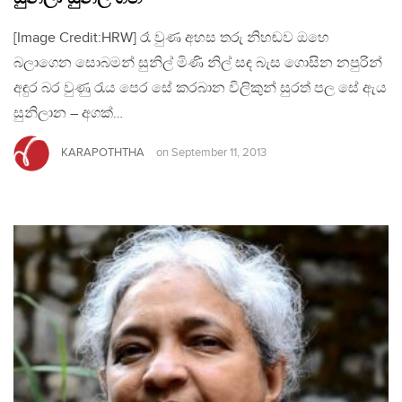
[Image Credit:HRW] රෑ වුණ අහස තරු නිහඬව ඔහෙ
බලාගෙන සොබමන් සුනිල් මිණි නිල් සඳ බැස ගොසින නපුරින්
අඳුර බර වුණු රැය පෙර සේ කරබාන විලිකුන් සුරත් පල සේ ඇය
සුනිලාන – අගක්…
KARAPOTHTHA
on
September 11, 2013