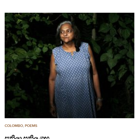
COLOMBO
,
POEMS
සුනිලා සුනිල ගඟ