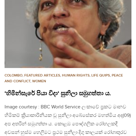
COLOMBO
,
FEATURED ARTICLES
,
HUMAN RIGHTS
,
LIFE QUIPS
,
PEACE
AND CONFLICT
,
WOMEN
‘හිමින්සැරේ පියා විදා‘ සුනිලා සමුගත්තා ය.
Image courtesy : BBC World Service ලංකාවේ ප්‍රකට මානව
හිමිකම් ක්‍රියාකාරිනියක වූ සුනිලා අබේසේකර මහත්මිය අද(09)
අප අතරින් සමුගත්තා ය. කොළඹ පෞද්ගලික රෝහලකදී
අවසන් හුස්ම හෙලීමට ප්‍රථම සුනිලා දිගු කාලයක් රෝගාතුරව