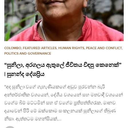
COLOMBO
,
FEATURED ARTICLES
,
HUMAN RIGHTS
,
PEACE AND CONFLICT
,
POLITICS AND GOVERNANCE
“සුනිලා, අරගලය ඇතුලේ ජීවිතය විඳපු කෙනෙක්”
| සුනන්ද දේශප්‍රිය
“අද සුනිලා වගේ ගැහැණියකගේ අඩුව පුරවන්න බැරි
අන්තර්ජාතික වශයෙන්, දේශීය වශයෙන් සහ මතවාදී වශයෙන්
වගේම බිම් මට්ටමින් සහ ඒ වගේම ප්‍රතිපත්තිගරැක, මානව
දයාවෙන් පිරි මේ ඔක්කොම සංකලනයක් සුනිලාගේ තිබුණ
නිසා. ඇත්තටම මහන්සියක්,…