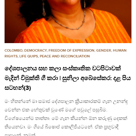
COLOMBO
,
DEMOCRACY
,
FREEDOM OF EXPRESSION
,
GENDER
,
HUMAN
RIGHTS
,
LIFE QUIPS
,
PEACE AND RECONCILIATION
දේශපාලනය සහ කලා සංස්කෘතික වටපිටාවක්
මැදින් විමුක්ති ගී කරා | සුනිලා අබේසේකර: දළ පිය
සටහන්(3)
මං හිතන්නේ මා සමාජ දේශපාලන ක්‍රියාකාරකම් ගැන උනන්දු
වෙන්න එක හේතුවක් වුණේ මගේ පවුලේ පසුබිම.
විශේෂයෙන්ම තාත්තා. මේ ගැන කියන්න ඕන කරුණු දෙකක්
තියෙනවා. මං ගියේ බිෂොප් කොලිජියටනේ. ඒක ප්‍රභූවාදී
පාසලක්. නමුත්…