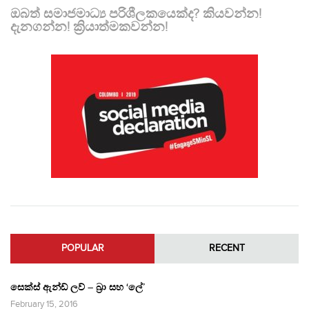
ඔබත් සමාජමාධ්‍ය පරිශීලකයෙක්ද? කියවන්න!
දැනගන්න! ක්‍රියාත්මකවන්න!
POPULAR
RECENT
සෙක්ස් ඇන්ඩ් ලව් – බ්‍රා සහ ‘ලේ’
February 15, 2016