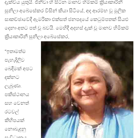
දැක්විය යුතුයි. ජිනීවා හි සිටින මානව හිමිකම් ක්‍රියාකාරීනී
සුනිලා අබේසේකර විසින් කියා සිටියේ, අද ආරම්භ වූ මුලික
සාකච්ඡාවේදී ඇමරිකා එක්සත් ජනපදයේ කෙටුම්පතක් සියළු
දෙනා අතට පත් වූ බවයි. මෙහිදී අදහස් දැක් වූ මානව හිමිකම්
ක්‍රියාකාරිනී සුනිලා අබේසේකර,
“ඉතාමත්ම
පැහැදිලිව
බෙදීමක් අපට
දක්නට
ලැබුණා.
පකිස්ථානය
සහ වෙනත්
රටවල්
කිහිපයක්
නොබැඳුනු
සංවිධානය