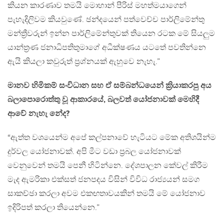
කියන කාරණාව තමයි මොහාන් පීරිස් මහත්මයාගෙන්
පැහැදිලිවම කියවුණේ. ඡන්දයෙන් පත්වෙච්ච පාර්ලිමේන්තු
මන්ත්‍රීවරුන් ඉන්න පාර්ලිමේන්තුවක් තියෙන රටක මේ සියලුම
යාන්ත්‍රණ ජනාධිපතිතුමාගේ අධීක්ෂණය යටතේ පවතින්නෙ
ඇයි කියලා කවුරුත් ප්‍රශ්නයක් ඇහුවෙ නැහැ.”
මානව හිමිකම් සංවිධාන සහ ඒ සම්බන්ධයෙන් ක්‍රියාකරපු අය
බලාපොරොත්තු වූ ආකාරයේ, බලවත් යෝජනාවක් මෙහිදී
ආවේ නැහැ නේද?
“ඇත්ත වශයෙන්ම අපේ කල්පනාවේ හැටියට මේක අතිශයින්ම
දුර්වල යෝජනාවක්. අපි මීට වඩා ප්‍රබල යෝජනාවක්
වෙනුවෙන් තමයි පෙනී හිටින්නෙ. දේශපාලන කේවල් කිරීම
මැද ඇමරිකා එක්සත් ජනපදය විසින් විවිධ රාජ්‍යයන් සමග
සාකච්ඡා කරලා අවම එකඟතාවයකින් තමයි මේ යෝජනාව
ඉදිරිපත් කරලා තියෙන්නෙ.”