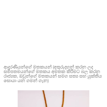
ආදරණීයන්ගේ මතකයන් (අතුරුදහන් කරන ලද
සමීපතමයන්ගේ මතකය අමතක කිරීමට බල කරන
රාජ්‍යක, ඔවුන්ගේ මතකයන් සමග සත්‍ය සහ යුක්තිය
සොයා යන ගමන් ගැන)