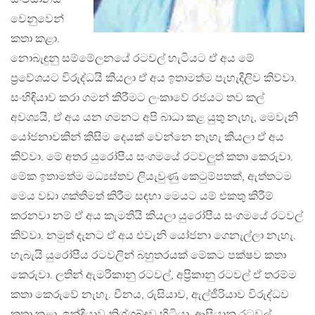
වෙනුවෙන්
කතා කළා.
නොබැඳුනු සම්මේලනයේ රටවල් හැටියට ඒ අය මේ
ප්‍රවේශයට විරුද්ධයි කියලා ඒ අය ඉතාමත්ම පැහැදිලිව කිව්වා.
සංහිඳියාව කරා ගමන් කිරීමට ලංකාවේ රජයට තව කල්
අවශ්‍යයි, ඒ අය යන ගමනට අපි බාධා කළ යුතු නැහැ, මෙවැනි
යෝජනාවකින් කිසිම දෙයක් වෙන්නෙ නැහැ කියලා ඒ අය
කිව්වා. මේ අතර යුරෝපීය සංගමයේ රටවලුත් කතා කෙරුවා.
මේක ඉතාමත්ම මධ්‍යස්තව ලියැවුණු කෙටුම්පතක්, ඇත්තටම
මෙය වඩා ශක්තිමත් කිරීම සඳහා මෙයට යම් එකතු කිරීම්
කරනවා නම් ඒ අය කැමතියි කියලා යුරෝපීය සංගමයේ රටවල්
කිව්වා. නමුත් දැනට ඒ අය එවැනි යෝජනා ගෙනැල්ලා නැහැ.
හැබැයි යුරෝපීය රටවලින් බහුතරයක් මේකට පක්ෂව කතා
කෙරුවා. ලතින් ඇමරිකානු රටවල්, අප්‍රිකානු රටවල් ඒ තරම්ම
කතා කෙරුවේ නැහැ. චීනය, රුසියාව, ඇල්ජීරියාව විරුද්ධව
කතා කළා. ඉන්දියාව නිශ්ශබ්දව හිටියා. ආසියානු රටවල්