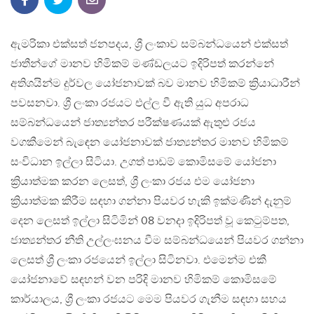
ඇමරිකා එක්සත් ජනපදය, ශ්‍රී ලංකාව සම්බන්ධයෙන් එක්සත්
ජාතීන්ගේ මානව හිමිකම් මණ්ඩලයට ඉදිරිපත් කරන්නේ
අතිශයින්ම දුර්වල යෝජනාවක් බව මානව හිමිකම් ක්‍රියාධාරීන්
පවසනවා. ශ්‍රී ලංකා රජයට එල්ල වී ඇති යුධ අපරාධ
සම්බන්ධයෙන් ජාත්‍යන්තර පරීක්ෂණයක් ඇතුළු රජය
වගකීමෙන් බැඳෙන යෝජනාවක් ජාත්‍යන්තර මානව හිමිකම්
සංවිධාන ඉල්ලා සිටියා. උගත් පාඩම් කොමිසමේ යෝජනා
ක්‍රියාත්මක කරන ලෙසත්, ශ්‍රී ලංකා රජය එම යෝජනා
ක්‍රියාත්මක කිරීම සඳහා ගන්නා පියවර හැකි ඉක්මණින් දැනුම්
දෙන ලෙසත් ඉල්ලා සිටිමින් 08 වනදා ඉදිරිපත් වූ කෙටුම්පත,
ජාත්‍යන්තර නීති උල්ලංඝනය වීම සම්බන්ධයෙන් පියවර ගන්නා
ලෙසත් ශ්‍රී ලංකා රජයෙන් ඉල්ලා සිටිනවා. එමෙන්ම එකී
යෝජනාවේ සඳහන් වන පරිදි මානව හිමිකම් කොමිසමේ
කාර්යාලය, ශ්‍රී ලංකා රජයට මෙම පියවර ගැනීම සඳහා සහය