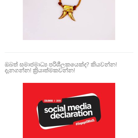
ඔබත් සමාජමාධ්‍ය පරිශීලකයෙක්ද? කියවන්න!
දැනගන්න! ක්‍රියාත්මකවන්න!