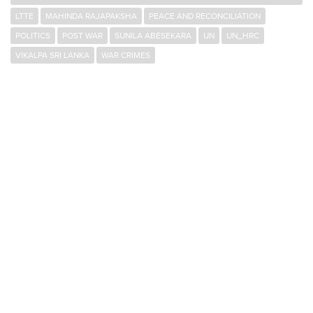
LTTE
MAHINDA RAJAPAKSHA
PEACE AND RECONCILIATION
POLITICS
POST WAR
SUNILA ABESEKARA
UN
UN_HRC
VIKALPA SRI LANKA
WAR CRIMES