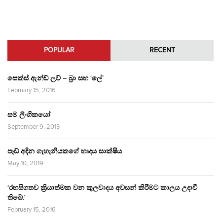
POPULAR
RECENT
සෙක්ස් ඇන්ඩ් ලව් – බ්‍රා සහ ‘ලේ’
February 15, 2016
සම ලිංගිකයෝ
September 9, 2013
පෑඩ් අඳින ගැහැනියකගේ හෘදය සාක්ෂිය
May 10, 2019
‘රහසිගතව ක්‍රියාත්මක වන කුලවාදය අවසන් කිරීමට කාලය උදාවී
තිබේ.’
February 15, 2016