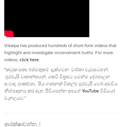
Vikalpa has produced hundreds of short-form videos that
highlight and investigate inconvenient truths. For more
videos,
click here
.
"කටුක සත්‍ය ඉස්මතුකර දැක්වෙන වාර්තා වැඩසටහන්,
පුරවැසි වෘතාන්තයන්, කෙටි චිත්‍රපට මෙන්ම දේශපාලන
සංවාද, සාකච්ඡා, සිය ගණනක් විකල්ප පුරවැසි වෙබ් අඩවිය
නිශ්පාදනය කර ඇත. පිවිසෙන්න අපගේ
YouTube
වීඩියෝ
චැනලයට."
ආරක්ෂාවන්න..!