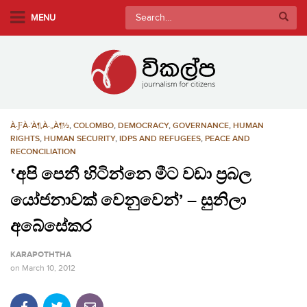
S
Search
MENU
k
for:
i
p
t
o
m
À·ƑÀ·’À¶‚À·„À¶½
,
COLOMBO
,
DEMOCRACY
,
GOVERNANCE
,
HUMAN
a
RIGHTS
,
HUMAN SECURITY
,
IDPS AND REFUGEES
,
PEACE AND
i
RECONCILIATION
n
‛අපි පෙනී හිටින්නෙ මීට වඩා ප්‍රබල
c
o
යෝජනාවක් වෙනුවෙන්’ – සුනිලා
n
අබේසේකර
t
e
KARAPOTHTHA
n
on
March 10, 2012
t