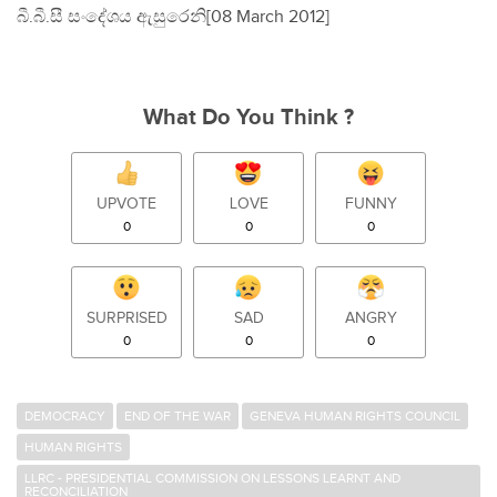
බී.බී.සී සංදේශය ඇසුරෙනි[08 March 2012]
What Do You Think ?
UPVOTE
LOVE
FUNNY
0
0
0
SURPRISED
SAD
ANGRY
0
0
0
DEMOCRACY
END OF THE WAR
GENEVA HUMAN RIGHTS COUNCIL
HUMAN RIGHTS
LLRC - PRESIDENTIAL COMMISSION ON LESSONS LEARNT AND
RECONCILIATION