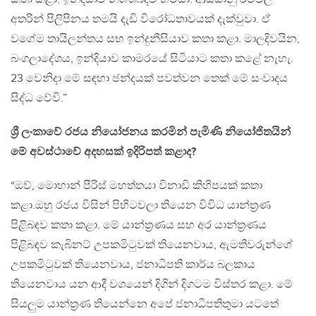
අතරින් පිලිපීනය තමයි දැඩි විරෝධතාවයක් දැක්වුවා. ඒ
වගේම තායිලන්තය සහ ඉන්දුනීසියාව කතා කළා. මාලදිවයින,
බංගලාදේශය, ඉන්දියාව කාමරයේ සිටියාට කතා කළේ නැහැ.
23 වෙනිදා මේ සඳහා ඡන්දයක් පවත්වන තෙක් මේ සංවාදය
සිද්ධ වේවි.”
ශ්‍රී ලංකාවේ රජය නියෝජනය කරමින් පැමිණි නියෝජිතයින්
මේ අවස්ථාවේ අදහසක් ඉදිරිපත් කළාද?
“ඔව්, මොහාන් පීරිස් මහත්තයා විනාඩි කිහිපයක් කතා
කළා.ඔහු රජය විසින් පිහිටවලා තියෙන විවිධ යාන්ත්‍රණ
පිළිබඳව කතා කළා. මේ යාන්ත්‍රණය සහ අර යාන්ත්‍රණය
පිළිබඳව කැබිනට් උපකමිටුවක් තියෙනවාය, ඇමතිවරුන්ගේ
උපකමිටුවක් තියෙනවාය, ජනාධිපති කාර්ය බලකාය
තියෙනවාය යන ආදී වශයෙන් දිගින් දිගටම විස්තර කළා. මේ
සියලුම යාන්ත්‍රණ තියෙන්නෙ අපේ ජනාධිපතිතුමා යටතේ