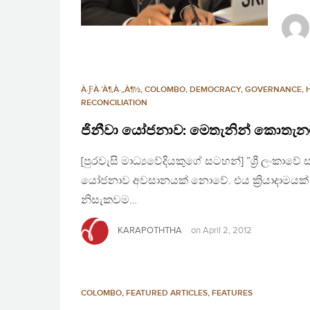
À·ƑÀ·’À¶‚À·„À¶½
,
COLOMBO
,
DEMOCRACY
,
GOVERNANCE
,
RECONCILIATION
ජිනීවා යෝජනාව: මෙතැනින් කොතැන
[පුරවැසි මාධ්‍යවේදියකුගේ සටහන්] ”ශ්‍රී ලංකාවේ
යෝජනාව අවසානයක් නොවේ. එය ක්‍රියාදාමයක් ආ
නිසැකවම…
KARAPOTHTHA
on
April 2, 2012
COLOMBO
,
FEATURED ARTICLES
,
FEATURES