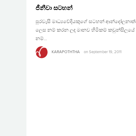
ජීනීවා සටහන්
පුරවැසි මාධ්‍යවේදියකුගේ සටහන් ආන්දෝලනාත්මක 
ලෙස නම් කරන ලද මානව හිමිකම් කවුන්සිලයේ 18
නම්…
KARAPOTHTHA
on
September 19, 2011