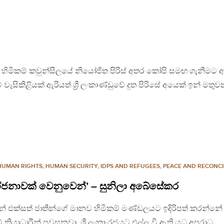
ව හිමිකම් කවුන්සිලයේ නියෝජිත පිරිස් අතර කෝපි සමඟ ගැනීමට අ
වැසිකිළියක් ඇරියත් ශ්‍රී ලංකාණ්ඩුවේ දුත පිරිසේ අයෙක් ඉන් මතු
HUMAN RIGHTS
,
HUMAN SECURITY
,
IDPS AND REFUGEES
,
PEACE AND RECONCI
 යෝජනාවක් වෙනුවෙන්’ – සුනිලා අබේසේකර
ෙන් එක්සත් ජාතීන්ගේ මානව හිමිකම් මණ්ඩලයට ඉදිරිපත් කරන්නේ
‍රියාධාරීන් පවසනවා. ශ්‍රී ලංකා රජයට එල්ල වී ඇති යුධ අපරාධ