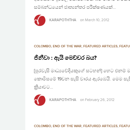
සම්බන්ධයෙන් ජාත්‍යන්තර පරීක්ෂණයක්…
KARAPOTHTHA
on
March 10, 2012
COLOMBO
,
END OF THE WAR
,
FEATURED ARTICLES
,
FEATU
ජිනීවා : ඇයි මෙච්චර බය?
[පුරවැසි මාධ්‍යවේදියකුගේ සටහන්] හෙට එනම් ම
කොමිසමේ 19වන සැසි වාරය ඇරඹෙයි. මෙම සැසිවාර
ක්‍රියාවට…
KARAPOTHTHA
on
February 26, 2012
COLOMBO
,
END OF THE WAR
,
FEATURED ARTICLES
,
FEATU