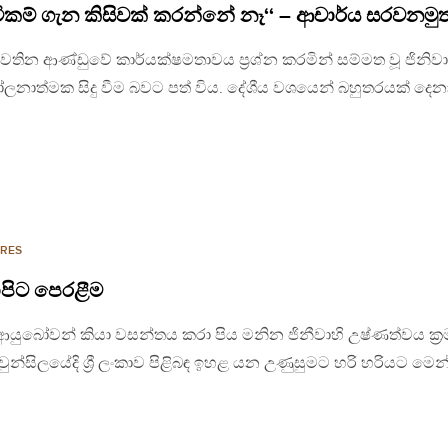
ිකම් ගැන කිසිවක් කරන්නේ නෑ‘‘ – ආචාර්ය සරවනමුත
 පවතින ආණ්ඩුවේ කාර්යක්ෂමතාවය ප්‍රශ්න කරමින් සම්මත වූ ජිනිවා
නාත්මක සිදු වීම බවට පත් විය. දේශීය වශයෙන් බහුතරයක් දෙ
RES
ොපිට පෙරළීම
 ආයුබෝවන් කියා වසන්තය කරා පිය මනින ජිනීවාහි උෂ්ණත්වය ක්‍
්සිලයේදි ශ්‍රී ලංකාව පිළිබඳ ඉහළ යන උණුසුමට හරි හරියට මෙන්