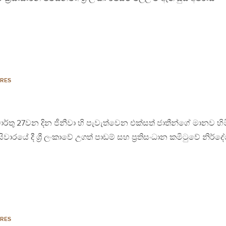
RES
ාර්තු 27වන දින ජීනීවා හි පැවැත්වෙන එක්සත් ජාතීන්ගේ මානව හි
යේ දී ශ්‍රී ලංකාවේ උගත් පාඩම් සහ ප්‍රතිසංධාන කමිටුවේ නිර්ද
RES