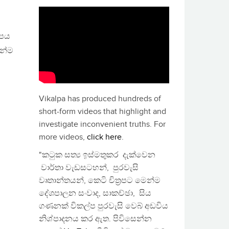
ිපය
ෙන්ම
Vikalpa has produced hundreds of
short-form videos that highlight and
investigate inconvenient truths. For
more videos,
click here
.
"කටුක සත්‍ය ඉස්මතුකර දැක්වෙන
වාර්තා වැඩසටහන්, පුරවැසි
වෘතාන්තයන්, කෙටි චිත්‍රපට මෙන්ම
දේශපාලන සංවාද, සාකච්ඡා, සිය
ගණනක් විකල්ප පුරවැසි වෙබ් අඩවිය
නිශ්පාදනය කර ඇත. පිවිසෙන්න