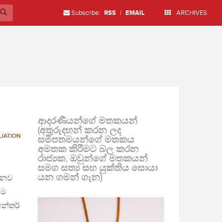
Subscribe:
RSS
|
EMAIL
ARCHIVES
ආදරණීයන්ගේ මතකයන්
(අතුරුදහන් කරන ලද
LIATION
සමීපතමයන්ගේ මතකය
අමතක කිරීමට බල කරන
රාජ්‍යක, ඔවුන්ගේ මතකයන්
සමග සත්‍ය සහ යුක්තිය සොයා
යන ගමන් ගැන)
මානව
ීම
න්තර්