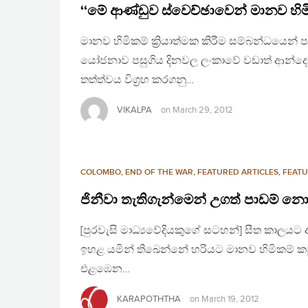
‘‘මේ ආණ්ඩුව ස්වෙච්ඡාවෙන් මානව හිම
මානව හිමිකම් ක්‍රියාත්මක කිරීම සම්බන්ධයෙන්
යෝජනාව පසුගිය දිනවල ලංකාවේ වඩාත් ආන්දෝල
තත්ත්වය විග්‍රහ කරගනු…
VIKALPA
on
March 29, 2012
COLOMBO
,
END OF THE WAR
,
FEATURED ARTICLES
,
FEATU
ජිනීවා තැතිගැන්මෙන් උගත් පාඩම් න
[පුරවැසි මාධ්‍යවේදියකුගේ සටහන්] සීත කාලයට
ඉහළ යමින් තිඛෙන්නේ හරියට මානව හිමිකම් කවුන
එළඹෙන…
KARAPOTHTHA
on
March 19, 2012