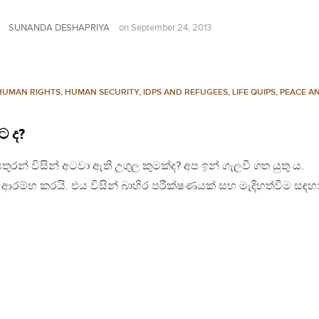
SUNANDA DESHAPRIYA
on
September 24, 2013
HUMAN RIGHTS
,
HUMAN SECURITY
,
IDPS AND REFUGEES
,
LIFE QUIPS
,
PEACE A
ට ද?
 සතුරන් විසින් අටවා ඇති උගුල කුමක්ද? අප ඉන් ගැලවී ගත යුතු ය.
රම්භ කරයි. එය විසින් බාහිර පරීක්ෂණයක් සහ මැදිහත්වීම සඳහ