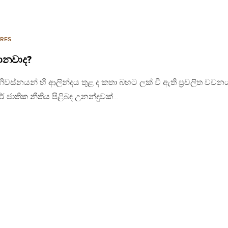
RES
ගානවාද?
ිවස්නයන් හි ආලින්දය තුළ ද කතා බහට ලක් වී ඇති ප්‍රචලිත වචනය
් ජාතික නීතිය පිළිබඳ උනන්දුවක්…