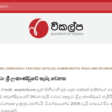
rch
MBO
,
DEMOCRACY
,
FEATURED ARTICLES
,
HUMAN RIGHTS
,
PEACE AND RECONCI
වා: ශ්‍රී ලංකාණ්ඩුවේ සැබෑ වෙනස
 Credit: asiantribune දැන් ජිනීවා හි මුළු දෙන එක්සත් ජාතීන්ගේ 
ම් කවුන්සිලයෙහි 24වන සැසි වරයට අදාළව ශ්‍රී ලංකාණ්ඩුවේ හැසිර
 වෙනසක ළකුණු පෙන්වයි. විශේෂයෙන්ම 2009 මැයි මාසයේ සිට අ
ක වශයෙන්…