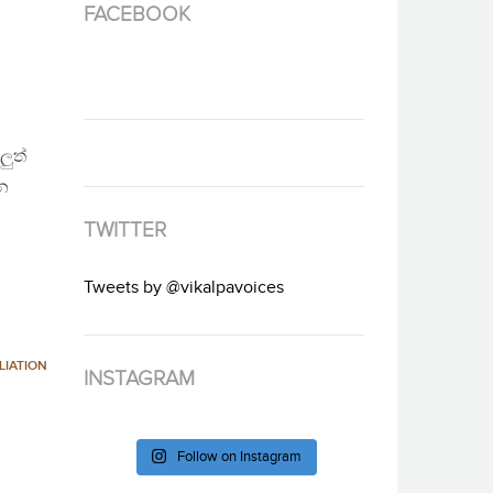
FACEBOOK
ලුත්
වන
TWITTER
Tweets by @vikalpavoices
LIATION
INSTAGRAM
Follow on Instagram