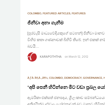
COLOMBO
,
FEATURED ARTICLES
,
FEATURES
ජිනීවා අනා ගැනීම
[පුරවැසි මාධ්‍යවේදියකුගේ සටහන්] ජිනීවා මාන
විහිළු කතා ගණනාවක් බිහිවී තිබේ. ඉන් එකක් නම් 
බවයි….
KARAPOTHTHA
on
March 12, 2012
À·ƑÀ·’À¶‚À·„À¶½
,
COLOMBO
,
DEMOCRACY
,
GOVERNANCE
,
‛අපි පෙනී හිටින්නෙ මීට වඩා ප්‍රබල
ඇමරිකා එක්සත් ජනපදය, ශ්‍රී ලංකාව සම්බන්ධය
අතිශයින්ම දුර්වල යෝජනාවක් බව මානව හිමිකම් ක්