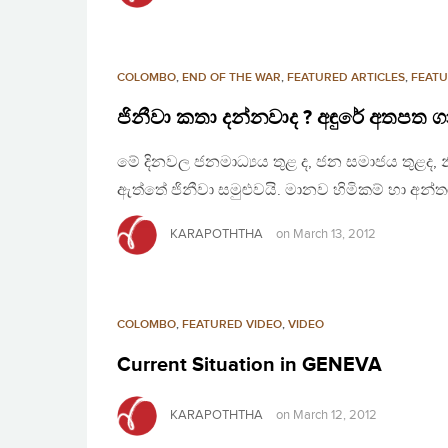
COLOMBO
,
END OF THE WAR
,
FEATURED ARTICLES
,
FEATU
ජිනීවා කතා දන්නවාද ? අඳුරේ අතපත 
මේ දිනවල ජනමාධ්‍යය තුළ ද, ජන සමාජය තුළද, න
ඇත්තේ ජිනීවා සමුළුවයි. මානව හිමිකම් හා අන්තර
KARAPOTHTHA
on
March 13, 2012
COLOMBO
,
FEATURED VIDEO
,
VIDEO
Current Situation in GENEVA
KARAPOTHTHA
on
March 12, 2012