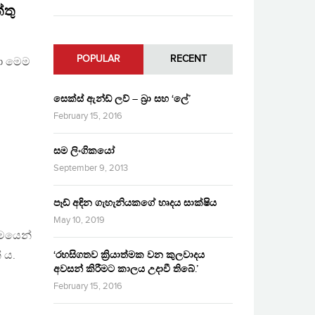
්තු
POPULAR
RECENT
නා මෙම
සෙක්ස් ඇන්ඩ් ලව් – බ්‍රා සහ ‘ලේ’
February 15, 2016
සම ලිංගිකයෝ
September 9, 2013
පෑඩ් අඳින ගැහැනියකගේ හෘදය සාක්ෂිය
May 10, 2019
රමයෙන්
 ය.
‘රහසිගතව ක්‍රියාත්මක වන කුලවාදය
අවසන් කිරීමට කාලය උදාවී තිබේ.’
February 15, 2016