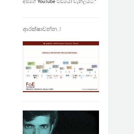
අපගේ
YouTube
වීඩියෝ චැනලයට."
ආරක්ෂාවන්න..!