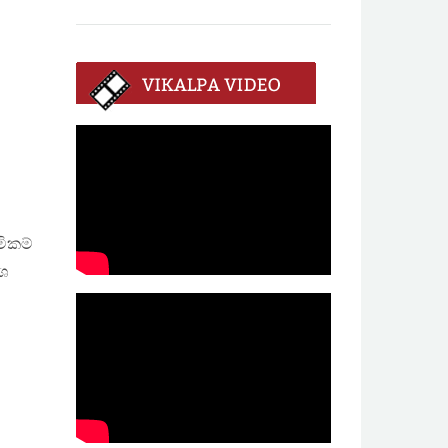
මිකම්
ේශ