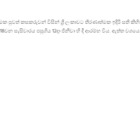
පුවත් කසකරුවන් විසින් ශ්‍රී ලංකාවට තීරණාත්මක ඉදිරි සති කිහ
වන සැසිවාරය පසුගිය 12දා ජිනීවා හි දී ආරම්භ විය. ඇත්ත වශය