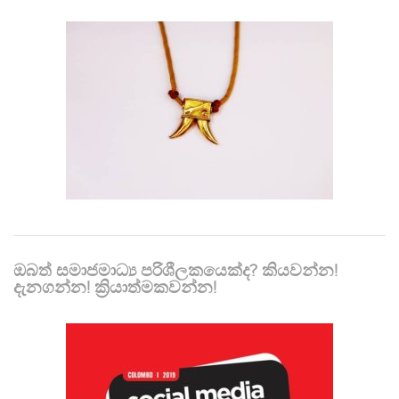
ඔබත් සමාජමාධ්‍ය පරිශීලකයෙක්ද? කියවන්න!
දැනගන්න! ක්‍රියාත්මකවන්න!