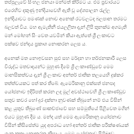
තප්පුලෑවේ සිංහල ජනයා මන්මත් කිරීමට ය. එම ප්‍රචාරයට
එරෙහිව දකුණු ඉන්දියාවෙහි ඇති වූ දේශපාලන රැල්ල
ඉන්දියාවට පමණක් නොව අනෙක් රටවලටද බලපාන තරමට
බලවත් විය. මහ ඇමැතිනී ජයලලිතා දැන් ලිපි තුනක්ම අගමැති
මන් මෝහන් සිං වෙත යවමින් කියා ඇත්තේ ශ්‍රී ලංකාවට
පක්ෂව ජන්දය ප්‍රකාශ නොකරන ලෙස ය.
අනෙක් මත නොඉවසන සුළු සහ මර්දන හා තර්ජනකාරී ලෙස
විරුද්ධ මතවාදයන්ට මුහුණ දීමේ ශ්‍රි ලංකාණ්ඩුවේ මෙම
මානසිකත්වය දැන් ශ්‍රී ලංකාව අන්තර් ජාතික තලයෙහි දුෂ්කර
තත්ත්වයකට පත් කර තිබේ. ඇමෙරිකානු එක්සත් ජනපද
යෝජනාව ඉදිරිපත් කරන ලද මුල් අවස්ථාවෙහි ශ්‍රී ලංකාණ්ඩුව
සතුව කවර හෝ දුර දක්නා නුවණක් තිබුනේ නම් එය විසින්
කළ යුතුව තිබුණේ සාකච්ජාවේ සහ සම්මුතියේ පිළිවෙත මගින්
එයට මුහුණ දීම ය. මන්ද යත් මෙම ඇමෙරිකානු යෝජනාව
විසින් කිසිසේත්ම යුද අපරාධ හෝ අන්තර් ජාතික පරීක්ෂණයක්
ගැන කතා නොකරන නිසා ය. මෙම යෝජනාව පිළිබඳව