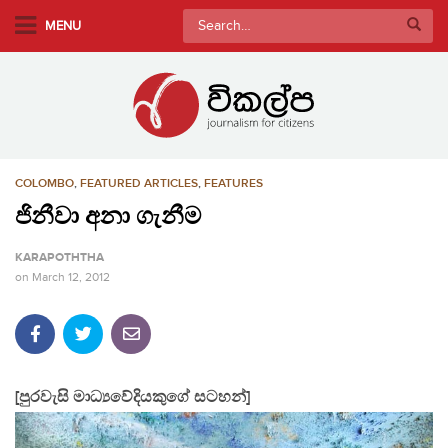
S
Search
MENU
k
for:
i
p
t
o
m
COLOMBO
,
FEATURED ARTICLES
,
FEATURES
a
i
ජිනීවා අනා ගැනීම
n
KARAPOTHTHA
c
on
March 12, 2012
o
n
t
e
n
[පුරවැසි මාධ්‍යවේදියකුගේ සටහන්]
t