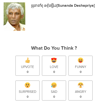
සුනන්ද දේශප්‍රිය[Sunanda Deshapriya]
What Do You Think ?
UPVOTE
LOVE
FUNNY
0
0
0
SURPRISED
SAD
ANGRY
0
0
0