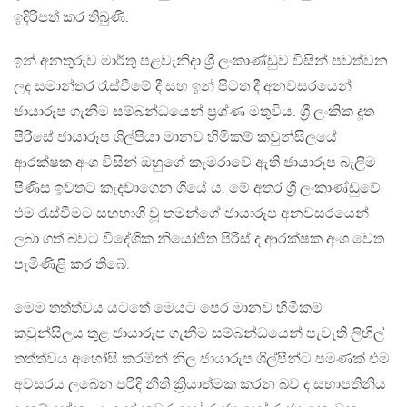
ඉදිරිපත් කර තිබුණි.
ඉන් අනතුරුව මාර්තු පළවැනිදා ශ්‍රී ලංකාණ්ඩුව විසින් පවත්වන
ලද සමාන්තර රැස්වීමේ දී සහ ඉන් පිටත දී අනවසරයෙන්
ජායාරූප ගැනීම සම්බන්ධයෙන් ප්‍රශ්ණ මතුවිය. ශ්‍රී ලංකික දූත
පිරිසේ ජායාරූප ශිල්පියා මානව හිමිකම් කවුන්සිලයේ
ආරක්ෂක අංශ විසින් ඔහුගේ කැමරාවේ ඇති ජායාරූප බැලීම
පිණිස ඉවතට කැදවාගෙන ගියේ ය. මේ අතර ශ්‍රී ලංකාණ්ඩුවේ
එම රැස්වීමට සහභාගි වූ තමන්ගේ ජායාරූප අනවසරයෙන්
ලබා ගත් බවට විදේශික නියෝජිත පිරිස් ද ආරක්ෂක අංශ වෙත
පැමිණිළි කර තිබේ.
මෙම තත්ත්වය යටතේ මෙයට පෙර මානව හිමිකම්
කවුන්සිලය තුළ ජායාරූප ගැනීම සම්බන්ධයෙන් පැවැති ලිහිල්
තත්ත්වය අහෝසි කරමින් නිල ජායාරුප ශිල්පීන්ට පමණක් එම
අවසරය ලබෙන පරිදි නීති ක්‍රියාත්මක කරන බව ද සභාපතිනිය