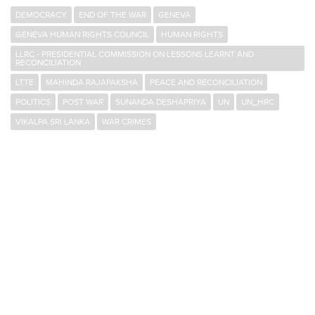
DEMOCRACY
END OF THE WAR
GENEVA
GENEVA HUMAN RIGHTS COUNCIL
HUMAN RIGHTS
LLRC - PRESIDENTIAL COMMISSION ON LESSONS LEARNT AND
RECONCILIATION
LTTE
MAHINDA RAJAPAKSHA
PEACE AND RECONCILIATION
POLITICS
POST WAR
SUNANDA DESHAPRIYA
UN
UN_HRC
VIKALPA SRI LANKA
WAR CRIMES