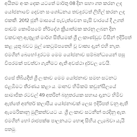
අයිතම අංක දෙක යටතේ මාර්තු 08 දින සභා ගත කරන ලද
යෝජනාවේ දෙවන සංශෝධනය තවදුරටත් ලිහිල් කරන ලද
එකකි. 2012 ජූනි මාසයේ පැවැත්වෙන සැසි වාරයේ දී උගත්
පාඩම් කොමිසමේ නිර්දේශ ක්‍රියාත්මක කරනු ලබන දින
වකවානු ඇතුළත් මාර්ග සිතියමක් ශ්‍රී ලංකාණ්ඩුව විසින් ඉදිරිපත්
කළ යුතු බවට මුල් කෙටුම්පතෙහි වූ වාක්‍ය දැන් එහි නැත.
එමගින් බෙහෝ දුරටම මෙම යෝජනාව සම්බන්ධයෙන් පසු
විපරමක් පවත්වා ගැනීමට ඇති අවස්ථා දුර්වල වෙයි.
එසේ තිබියදීත් ශ්‍රී ලංකාව මෙම යෝජනාව සමඟ සටනට
එළඹීමට තීරණය කළා ය. මානව හිමිකම් කවුන්සිලයේ
සාමාජික රටවල් 49 අතරින් බහුතරයක සහාය දැනට හිමිව
ඇත්තේ අන්තර් කලාපීය යෝජනාවක් ලෙස ඉදිරිපත් වනු ඇති
ඇමෙරිකානු මුලිකත්වයට ය. ශ්‍රී ලංකාව සටනින් පරදිනු ඇත.
එමගින් හෝ රාජපක්ෂ පාලනයට හොඳ සිහිය ලැබේවා යැයි
පතමු.