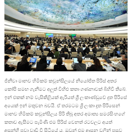
ජිනීවා මානව හිමිකම් කවුන්සිලයේ නියෝජිත පිරිස් අතර
කෝපි සමඟ ගැනීමට අලුත් විහිළු කතා ගණනාවක් බිහිවී තිබේ.
ඉන් එකක් නම් වැසිකිළියක් ඇරියත් ශ්‍රී ලංකාණ්ඩුවේ දුත පිරිසේ
අයෙක් ඉන් මතුවන බවයි. ඒ තරමටම ශ්‍රි ලංකා දූත පිරිසෙන්
මානව හිමිකම් කවුන්සිලය පිරි තිබූ අතර අමාත්‍ය සමරසිංහගේ
කතාව ඇසීමට පැමිණි එම පිරිස් වෙනත් රටවලට අයත්
අසුන්හි පවා වාඩි වී සිටියේ ය. ඔවුන් එම ආසන වලින් පසුව