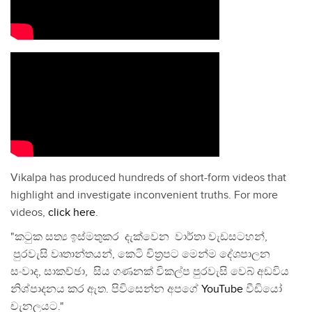
Vikalpa has produced hundreds of short-form videos that
highlight and investigate inconvenient truths. For more
videos,
click here
.
"කටුක සත්‍ය ඉස්මතුකර දැක්වෙන වාර්තා වැඩසටහන්,
පුරවැසි වෘතාන්තයන්, කෙටි චිත්‍රපට මෙන්ම දේශපාලන
සංවාද, සාකච්ඡා, සිය ගණනක් විකල්ප පුරවැසි වෙබ් අඩවිය
නිශ්පාදනය කර ඇත. පිවිසෙන්න අපගේ
YouTube
වීඩියෝ
චැනලයට."