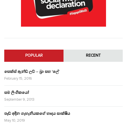
POPULAR
RECENT
සෙක්ස් ඇන්ඩ් ලව් – බ්‍රා සහ ‘ලේ’
February 15, 2016
සම ලිංගිකයෝ
September 9, 2013
පෑඩ් අඳින ගැහැනියකගේ හෘදය සාක්ෂිය
May 10, 2019