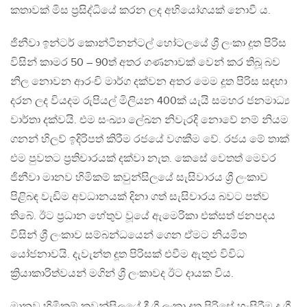
කතාවක් මිස ප්‍රසිද්ධියේ කරන ලද අභියෝගයක් නොවී ය.
ජිනීවා ඉන්ටර් කොන්ටිනන්ටල් හෝටලයේ ශ්‍රී ලංකා දූත පිරිස
විසින් කාමර 50 – 90ත් අතර ගණනාවක් වෙන් කර තිබූ බව
නිල නොවන ආරංචි මාර්ග දක්වන අතර මෙම දූත පිරිස සඳහා
දරන ලද වියදම රුපියල් මිලියන 400ක් යැයි සමහර ජනමාධ්‍ය
වාර්තා දක්වයි. එම සංඛ්‍යා ලේඛන නිවැරදි නොවේ නම් නියම
ගනන් හිලව් ඉදිරිපත් කිරීම රජයේ වගකීම වේ. රජය මේ තාක්
එම පුවතට ප්‍රතිචාරයක් දක්වා නැත. කෙසේ වෙතත් මෙවර
ජිනීවා මානව හිමිකම් කවුන්සිලයේ සැසිවාරය ශ්‍රී ලංකාව
පිළිබඳ වැඩිම අවධානයක් දිනා ගත් සැසිවාරය බවට පත්ව
තිබේ. ඊට ප්‍රධාන හේතුව වූයේ ඇමෙරිකා එක්සත් ජනපදය
විසින් ශ්‍රී ලංකාව සම්බන්ධයෙන් ගෙන ඒමට නියමිත
යෝජනාවයි. දැවැන්ත දූත පිරිසක් එවීම ඇතුළු විවිධ
ක්‍රියාකාරිත්වයන් මගින් ශ්‍රී ලංකාවද ඊට දායක විය.
මානව හිමිකම් කවුන්සිලයේ දී ශ්‍රී ලංකා දූත පිරිසේ හැසිරීම ද ශ්‍රී