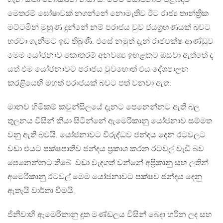
මෙතරම් ඝෝෂාවක් නගන්නේ නොමැතිව ඊට රාජ්‍ය තාන්ත්‍රික
මට්ටමින් මුහුණ දුන්නේ නම් පරාජය වුව ජයග්‍රහණයක් බවට
හරවා ගැනීමට ඉඩ තිබුණි. එසේ නමුත් දැන් රාජපක්ෂ ආණ්ඩුව
මෙම යෝජනාව කොතරම් අනවශ්‍ය ඉහළකට ඔසවා ඇත්තේ ද
යත් එම යෝජනාවට පරාජය වුවහොත් එය දේශපාලන
කරළියෙහි මහත් පරාජයක් බවට පත් වනවා ඇත.
මානව හිමිකම් කවුන්සිලයේ දැනට පෙනෙන්නට ඇති බල
තුලනය විසින් කියා සිටින්නේ ඇමෙරිකානු යෝජනාව සම්මත
වනු ඇති බවයි. යෝජනාවට විරුද්ධව ජන්දය දෙන රටවලට
වඩා එයට පක්ෂපාතිව ජන්දය ප්‍රකාශ කරන රටවල් වැඩි බව
පෙනෙන්නට තිබේ. වඩා වැදගත් වන්නේ අප්‍රිකානු සහ ලතින්
අමෙරිකානු රටවල් මෙම යෝජනාවට පක්ෂව ජන්දය දෙනු
ඇතැයි වාර්තා වීමයි.
ජිනීවාහි ඇමෙරිකානු දූත මණ්ඩලය විසින් බෙදා හරින ලද සහ