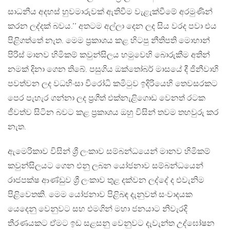
සාධනීය අදහස් හුවමාරුවක් ඇතිවීම වැළැක්වීමේ අරමුණින්
කරන ලද්දක් බවය.’’ අතටම අල්ලා දෙන ලද සිය වරද පවා එය
පිළිගත්තේ නැත. මෙම ප්‍රකාශය කළ හිටපු නීතිපති මොහාන්
පිරිස් මානව හිමිකම් කවුන්සිලය හමුවෙහි බොරුකීම අතින්
නමක් දිනා ගෙන තිබේ. පසුගිය ඔක්තෝබර් මාසයේ දී ජිනීවාහි
පවත්වන ලද වධහිංසා විරෝධි කමිටුව ඉදිරියෙහි තෙවසරකට
පෙර පැහැර ගන්නා ලද ප්‍රගීත් එක්නැළිගොඩ වෙනත් රටක
ජීවත්ව සිටින බවට කළ ප්‍රකාශය ඔහු විසින් තවම තහවුරු කර
නැත.
ඇමෙරිකාව විසින් ශ්‍රී ලංකාව සම්බන්ධයෙන් මානව හිමිකම්
කවුන්සිලයට ගෙන එනු ලබන යෝජනාව සම්බන්ධයෙන්
රාජපක්ෂ ආණ්ඩුව ශ්‍රී ලංකාව තුළ දක්වන ලද්දේ ද එවැනිම
පිළිවෙතකි. මෙම යෝජනාව පිළිබඳ දැනුවත් සංවාදයක
යෙදෙනු වෙනුවට සහ එමගින් මහා ජනයාට නිවැරදි
තීරණයකට ඒමට ඉඩ සළසනු වෙනුවට දැවැන්ත උද්ඝෝෂන