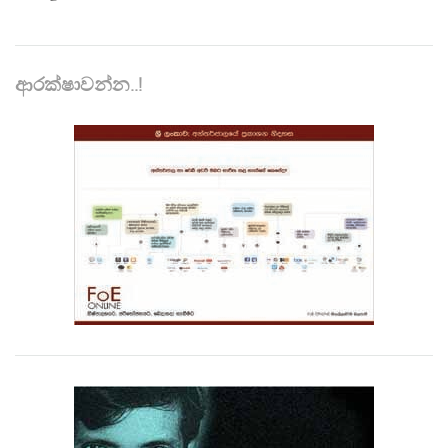
ආරක්ෂාවන්න..!