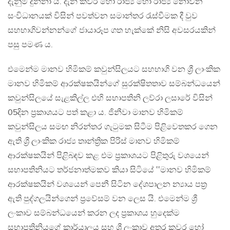
දැනුම් දුන්නා ය. දැන් කවර හෝ රාජ්‍ය හෝ රාජ්‍ය නොවන
සංවිධානයක් විසින් පවත්වන සමාන්තර රැස්වීමක දී වුව
සහභාගිවන්නන්ගේ ජායාරූප ගත හැක්කේ නිසි අවසරයකින්
පසු පමණ ය.
එමෙන්ම මානව හිමිකම් කවුන්සිලයට සහභාගි වන ශ්‍රී ලාංකික
මානව හිමිකම් ආරක්ෂකයින්ගේ සුරක්ෂිතතාව සම්බන්ධයෙන්
කවුන්සිලයේ සැළකිල්ල එහි සභාපතිනි ලව්රා ලසාරේ විසින්
05දින ප්‍රකාශයට පත් කළා ය. ජිනීවා මානව හිමිකම්
කවුන්සිලය සමඟ නිරන්තර ගැටුමක සිටීම පිළිවෙතකර ගෙන
ඇති ශ්‍රී ලාංකික රාජ්‍ය තාන්ත්‍රික පිරිස් මානව හිමිකම්
ආරක්ෂකයින් පිළිබඳව කළ එම ප්‍රකාශයට පිළිතුරු වශයෙන්
සභාපතිනියට තර්ජනාත්මකව කියා සිටියේ ‛‛මානව හිමිකම්
ආරක්ෂකයින් වශයෙන් පෙනී සිටින දේශපාලන න්‍යාය පත්‍ර
ඇති පුද්ගලයින්ගෙන් ප්‍රවේසම් වන ලෙස යි. එමෙන්ම ශ්‍රී
ලංකාව සම්බන්ධයෙන් කරන ලද ප්‍රකාශය හුදෙක්ම
සභාපතිනියගේ කාර්යාලය සහ ශ්‍රී ලංකාව අතර කවර හෝ