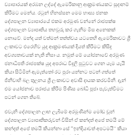
ව්‍යාපාරයක් අරඹන ලද්දේ ඇමෙරිකානු ආක්‍රමණයකට සූදානම්
කිරීමට මෙන්ය. රටුන් හිනස්සන මෙම හාස්‍ය ජනක
දේශපාලන ව්‍යාපාරයේ එකම අරමුණ වන්නේ රාජපක්ෂ
දේශපාලන ව්‍යාපෘතිය තහවුරු කර ගැනීම මිස අනෙකක්
නොවේ. මන්ද යත් වත්මන් තත්ත්වය යටතෙහි ඇමෙරිකාවට ශ්‍රී
ලංකාවට එරෙහිව යුද ආක්‍රමණයක් දියත් කිරීමට කිසිදු
අවශ්‍යතාවයක් නැති නිසා ය. නමුත් මේ යෝජනාවේ අරමුණ
ජනාධිපති රාජපක්ෂ යුද අපරාධ විදුලි පුටුවට ගෙන යෑම යැයි
කියා සිටිමින් ඇමැත්තෝ රට පුරා යන්නට පටන් ගත්තේ
ජිනිවාහි බල තුලනය ශ්‍රී ලංකාවට අවාසි දායක කරවමිනි. දැන්
එම යෝජනාව පරාජය කිරීම පිණිස බෝධි පූජා පැවැත්වීමට
පටන් ගෙන තිබේ.
එවැනි දේශපාලන ලාභ ලැබීමේ අරමුණින්ම මෝඩ චූන්
දේශපාලන ව්‍යාපෘතිකරුවන් විසින් ඒ කන්දත් අපේ තමයි මේ
කන්දත් අපේ තමයි කියන්නා සේ ‛‛ඉන්දියාවත් අපටමයි’’ කියා