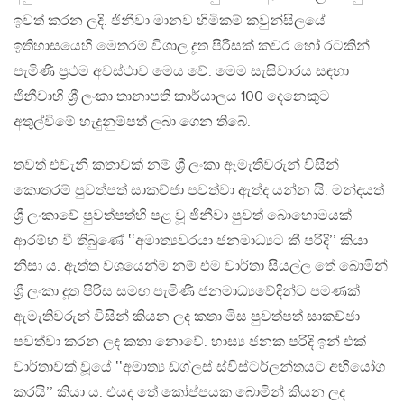
ඉවත් කරන ලදි. ජිනීවා මානව හිමිකම් කවුන්සිලයේ
ඉතිහාසයෙහි මෙතරම් විශාල දූත පිරිසක් කවර හෝ රටකින්
පැමිණි ප්‍රථම අවස්ථාව මෙය වේ. මෙම සැසිවාරය සඳහා
ජිනීවාහි ශ්‍රී ලංකා තානාපති කාර්යාලය 100 දෙනෙකුට
අතුල්විමේ හැදුනුම්පත් ලබා ගෙන තිබේ.
තවත් එවැනි කතාවක් නම් ශ්‍රී ලංකා ඇමැතිවරුන් විසින්
කොතරම් පුවත්පත් සාකච්ජා පවත්වා ඇත්ද යන්න යි. මන්දයත්
ශ්‍රී ලංකාවේ පුවත්පත්හි පළ වූ ජිනීවා පුවත් බොහොමයක්
ආරම්භ වී තිබුණේ ‛‛අමාත්‍යවරයා ජනමාධ්‍යට කී පරිදි’’ කියා
නිසා ය. ඇත්ත වශයෙන්ම නම් එම වාර්තා සියල්ල තේ බොමින්
ශ්‍රී ලංකා දූත පිරිස සමඟ පැමිණි ජනමාධ්‍යවේදින්ට පමණක්
ඇමැතිවරුන් විසින් කියන ලද කතා මිස පුවත්පත් සාකච්ජා
පවත්වා කරන ලද කතා නොවේ. හාස්‍ය ජනක පරිදි ඉන් එක්
වාර්තාවක් වූයේ ‛‛අමාත්‍ය ඩග්ලස් ස්විස්ටර්ලන්තයට අභියෝග
කරයි’’ කියා ය. එයද තේ කෝප්පයක බොමින් කියන ලද