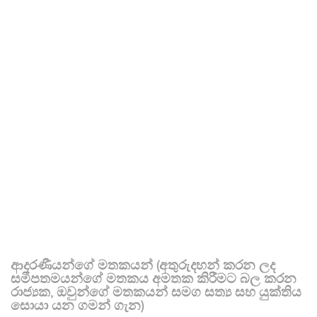
ආදරණීයන්ගේ මතකයන් (අතුරුදහන් කරන ලද
සමීපතමයන්ගේ මතකය අමතක කිරීමට බල කරන
රාජ්‍යක, ඔවුන්ගේ මතකයන් සමග සත්‍ය සහ යුක්තිය
සොයා යන ගමන් ගැන)