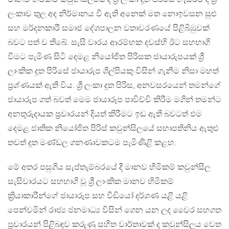
ලංකාව තුල අද නිර්මානය වී ඇති අනෙක් මත නොඉවසන සුළු
සහ මර්දනකාරී සමාජ දේශපාලන වතාවරණයේ පිළිබිඹුවක්
බවට පත් ව තිබේ. සැසි වාරය ආරම්භක දවස්හි ඊට සහභාගි
වීමට පැමිණ සිටි දෙමළ නියෝජිත පිරිසක ජායාරුපයක් ශ්‍රී
ලාංකික දූත පිරිසේ ජායාරුප ශිල්පියකු විසින් ගැනීම නිසා මහත්
ප්‍රශ්ණයක් ඇති විය. ශ්‍රී ලංකා දූත පිරිස, අනවසරයෙන් තමන්ගේ
ජායාරුප ගත් බවත් මෙම ජායාරූප පාවිච්චි කිරීම මගින් තමන්ට
අනතුරුදායක ප්‍රචාරයන් දියත් කිරීමට ඉඩ ඇති බවටත් එම
දෙමළ ජාතික නියෝජිත පිරිස් කවුන්සිලයේ සභාපතිනිය ඇතුළු
තවත් දූත මණ්ඩල ගනණාවකටම පැමිණිළි කළහ.
මේ අතර පසුගිය සැප්තැම්බරයේ දී මානව හිමිකම් කවුන්සිල
සැසිවාරයට සහභාගි වූ ශ්‍රී ලාංකික මානව හිමිකම්
ක්‍රියාකාරීන්ගේ ජායාරූප සහ වීඩියෝ දර්ශණ යළි යළි
පෙන්වමින් රාජ්‍ය ජනමාධ්‍ය විසින් ගෙන යන ලද වෛර සහගත
ප්‍රචාරයන් පිළිබඳව කරුණු සහිත වාර්තාවක් ද කවුන්සිලය වෙත