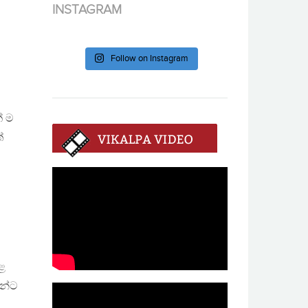
INSTAGRAM
Follow on Instagram
් ම
්
ුළ
ින්ට