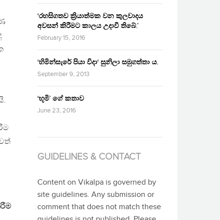
‘රහසිගතව ක්‍රියාත්මක වන කුලවාදය
ුණ
අවසන් කිරීමට කාලය උදාවී තිබේ.’
ු
February 15, 2016
ක
‘හිමින්සැරේ පියා විදා‘ සුනිලා සමුගත්තා ය.
September 9, 2013
‘භූමි’ ගේ කතාව
ි.
June 23, 2016
රීම
වත්
GUIDELINES & CONTACT
Content on Vikalpa is governed by
site guidelines. Any submission or
ිරීම
comment that does not match these
guidelines is not published. Please