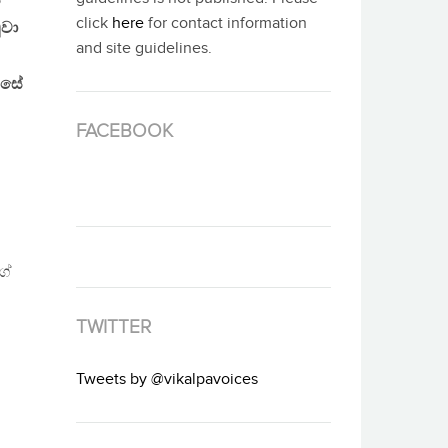
ය
click
here
for contact information
ුවා
and site guidelines.
එසේ
FACEBOOK
ගේ
TWITTER
Tweets by @vikalpavoices