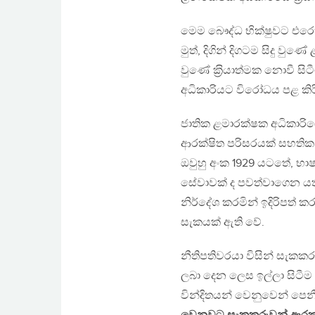
මෙම බෞද්ධ භික්ෂුවට එරෙහි
මුත්, දිගින් දිගටම සිදු වු
වුණේ ක‍්‍රියාත්මක නොවී ස
අධිකාරියට විරෝධය පළ කිර
ජාතික ළමාරක්ෂක අධිකාරියේ
ආරක්ෂිත පරිසරයක් සහතික 
ඔවුහු අංක 1929 යටතේ, භාෂා 
සේවාවක් ද පවත්වාගෙන යති.
නිර්දේශ කරමින් ඉදිරිපත් 
සැකයක් ඇති වේ.
නීතිපතිවරයා විසින් සැකකරුට
ලබා දෙන ලෙස ඉල්ලා සිටීම 
වින්දිතයන් වෙනුවෙන් පෙනී