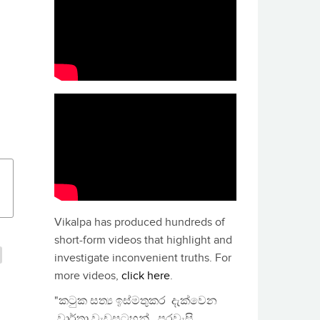
Vikalpa has produced hundreds of
short-form videos that highlight and
investigate inconvenient truths. For
more videos,
click here
.
"කටුක සත්‍ය ඉස්මතුකර දැක්වෙන
වාර්තා වැඩසටහන්, පුරවැසි