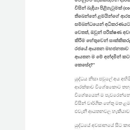
වෙනුවට සැකකරුවන් ආරක්ෂ
විසින් බැඳියා පිළිගැටුමක් (
තිබෙන්නේ ළමයින්ගේ ආරක්
සම්බන්ධයෙන් අධිකරණයට හා 
වෙතත්, ඔවුන් පරීක්ෂණ අ
කිරීම හේතුවෙන් සාක්කික
රජයේ ආයතන මහජනතාව වෙනු
ආයතන ම මේ අන්දමින් කටය
කෙසේද?’’
යුද්ධය නිසා පවුලේ අය අහි
ආරක්ෂාව විශේෂකොට තහවුර
විශේෂයෙන් ම පැවරෙන්නේ 
විසින් වාර්ගික හේතු මත 
එවැනි ආයතනවල හැකියාව හ
යුද්ධයේ අවසානයේ සිට කාන්