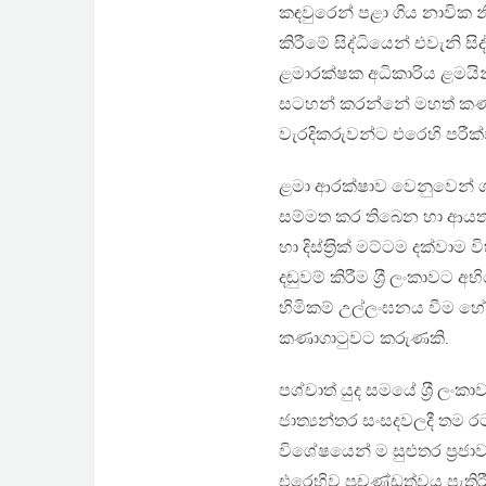
කඳවුරෙන් පළා ගිය නාවික නිල
කිරීමේ සිද්ධියෙන් එවැනි සි
ළමාරක්ෂක අධිකාරිය ළමයින
සටහන් කරන්නේ මහත් කණගාට
වැරදිකරුවන්ට එරෙහි පරීක්
ළමා ආරක්ෂාව වෙනුවෙන් ශක්
සම්මත කර තිබෙන හා ආයත
හා දිස්ත‍්‍රික් මට්ටම දක්ව
දඬුවම් කිරීම ශ‍්‍රී ලංකාව
හිමිකම් උල්ලංඝනය වීම හේ
කණාගාටුවට කරුණකි.
පශ්චාත් යුද සමයේ ශ‍්‍රී ල
ජාත්‍යන්තර සංසදවලදී තම 
විශේෂයෙන් ම සුළුතර ප‍්‍ර
එරෙහිව ප‍්‍රචණ්ඩත්වය පැති