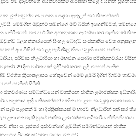
රට එම දරුවන්ගේ අයිතිවාසිකම් ආරක්ෂා කළේ ද යන්න ප‍්‍රශ්නයක
වන මුත් ඔවුන්ව අධ්‍යාපනය සදහා ඇතුළත් කර තිබෙන්නේ
ර පාසලටයි. මෙමගින් ඔවුන්ට තමන්ගේ මව් බසින් ඉගෙනීමටත්, තමන්ග
ය කිරීමටත්, තම වාර්ගික අනන්‍යතාව ආරක්ෂා කර ගැනීමටත් ති
ේ. ඔවුන්ව බලහත්කාරයෙන් සිංහල බෞද්ධ සංස්කෘතිය වෙත අනුකල
 වෙනත් අය විසින් කර ලද පැමිණිලි නිසා වවුනියාවේ ජාතික
ාරියා, පරිවාස නිලධාරියා හා මහජන සෞඛ්‍ය පරීක්ෂකවරයා විසින
්බර් 29 දින වාර්තාවක් ඉදිරිපත් කරන ලදී. එහෙත් ජාතික
් විරහිත ක‍්‍රියාකලාපය හේතුවෙන් මෙම ළමයි දිගින් දිගටම භාව
පත් වෙමින් සිටිති.
ාව හා රැකවරණය සම්බන්ධයෙන් වගකියන ජාතික ළමාරක්ෂක අධිකාරි
්ය බලකාය ආදිය තිබෙන්නේ වනිතා හා ළමා කටයුතු අමාත්‍යාංශය
ෑම පළාතක් ම හා දිස්ත‍්‍රික්කයක් ම භාරව නිලධාරීන් පත් කර ති
ට ඇප ලබා ගත හැකි වූයේ ජාතික ළමාරක්ෂක අධිකාරිය නීතිපතිවරයා
ාව නිසා ය. සුළුතර ප‍්‍රජාවන්ගේ ළමයින් සම්බන්ධයෙන් ජාතික
ියාකලාපය පිළිබඳ බරපතල ගැටලූ මතු වේ.