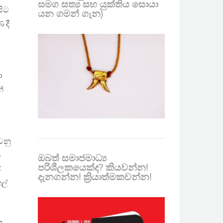
සමග සත්‍ය සහ යුක්තිය සොයා
සිට
යන ගමන් ගැන)
 දී
ා
්
වනු
ා
ඔබත් සමාජමාධ්‍ය
පරිශීලකයෙක්ද? කියවන්න!
්
දැනගන්න! ක්‍රියාත්මකවන්න!
ල්