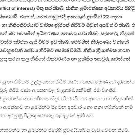
ා කිරීම හේතුවෙන් නීතිපතිවරයා හා ජාතික ළමාරක්ෂක අධිකාරි
conflict of interest) මතු කර තිබේ. ජාතික ළමාරක්ෂක අධිකාරිය පිහිට
ෂාවටයි. එහෙත්, මෙම නඩුවේදී අනෙකුත් ළමයින් 22 දෙනා
නීතිපතිවරයාට වාර්තා ඉදිරිපත් කිරීමට ඔවුන් අසමත් වී තිබේ. 
වසන් බව පවසමින් අධිකරණය නොමග යවා තිබේ. සැකකරු නිදහස්
රුවන්ට තර්ජන ඇති වීමට ඉඩ තිබේ. මෙමගින් නිරූපණය වන්නේ
වෙන් සේවය කිරීමට අසමත් වීමයි. නීතිය ක‍්‍රියාත්මක කරන
ුතු කරන කල නීතියේ රැකවරණය හා යුක්තිය තහවුරු කරන්නේ
මි වූ හා හිමිකම් උල්ලංඝනය කිරීම් ගණනාවකට මුහුණ දුන් දරුවන්
ු කිරීම රාජ්‍ය ආයතනවල වැදගත් වගකීමකි. එම වගකීම
ළමාරක්ෂක හා පරිවාස නිලධාරීන්ටයි. එම ආයතන හා නිලධාරීන්
ළමා ආරක්ෂාව හා ළමයින්ට සිදු වන අපචාර නො තකා හරින්නේ නම්
ා අරමුණු පිළිබඳ බරපතල ගැටලූවක් ඇති වේ.
තාවන්ට හා ළමයින්ට එරෙහි ප‍්‍රචණ්ඩත්වය වැඩි වෙමින් තිබේ.