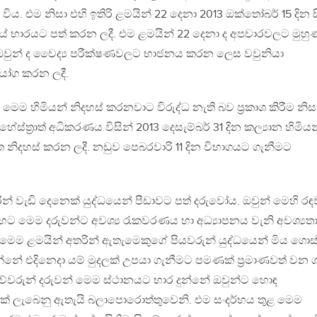
ු විය. එම නිසා එහි ඉතිරි ළමයින් 22 දෙනා 2013 ඔක්තෝබර් 15 දින 
ේ භාරයට පත් කරන ලදී. එම ළමයින් 22 දෙනා ද අපචාරවලට මුහුණ
 ඔවුන් ද වෛද්‍ය පරීක්ෂණවලට භාජනය කරන ලෙස වවුනියා
නියෝග කරන ලදී.
ෙම හිමියන් නිදහස් කරනවාට විරුද්ධ නැති බව ප‍්‍රකාශ කිරීම නිස
්ත‍්‍රාත් අධිකරණය විසින් 2013 දෙසැම්බර් 31 දින කල්‍යාන හිමියන
නිදහස් කරන ලදී. නඩුව පෙබරවාරි 11 දින විභාගයට ගැනීමට
න් වැඩි දෙනෙක් යුද්ධයෙන් පීඩාවට පත් දරුවෝය. ඔවුන් මෙහි රඳ
 හට මෙම දරුවන්ට අවශ්‍ය රැකවරණය හා අධ්‍යාපනය වැනි අවශ්‍යත
. මෙම ළමයින් අතරින් ඇතැමෙකුගේ පියවරුන් යුද්ධයෙන් මිය ගොස
නේ එදිනෙදා යම් මුදලක් උපයා ගැනීමට පමණක් ප‍්‍රමාණවත් වන ග
 මව්වරුන් දරුවන් මෙම ස්ථානයට භාර දුන්නේ ඔවුන්ට හොඳ
ක් ලැබෙනු ඇතැයි බලාපොරොත්තුවෙනි. එම සංදර්භය තුළ මෙම