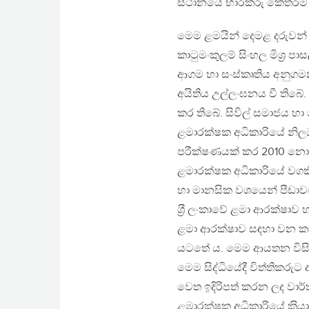
ස්ථානයේ භාරකරු කෙතරම් දු
මෙම ළමයින් දෙමළ දරුවන් 
කාටුමංකුලම් සිංහල මිශ‍්‍
ආගම හා සංස්කෘතිය අනුගමන
අයිතිය උල්ලංඝනය වී තිබ
කර තිබේ. සිවිල් සමාජය හා
ළමාරක්ෂක අධිකාරියේ නිලධ
පරීක්ෂණයක් කර 2010 නොවැම
ළමාරක්ෂක අධිකාරියේ වගකීම
හා මානසික වශයෙන් පීඩාවට 
ශ‍්‍රී ලංකාවේ ළමා ආරක්ෂ
ළමා ආරක්ෂාව සඳහා වන කාර
යටතේ ය. මෙම ආයතන විසින් ස
මෙම සිද්ධියේදී විත්තිකරු
වෙත ඉදිරිපත් කරන ලද වාර්ත
ළමාරක්ෂක අධිකාරියේ ක‍්‍ර