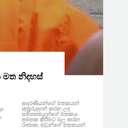
ප මත නිදහස්
ආදරණීයන්ගේ මතකයන්
(අතුරුදහන් කරන ලද
ත්
සමීපතමයන්ගේ මතකය
න
අමතක කිරීමට බල කරන
රාජ්‍යක, ඔවුන්ගේ මතකයන්