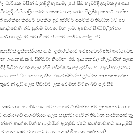
ධාරියකු විසින් මෑතදී ත‍්‍රිකුණාමලයේ සිව් හැවිරිදි දරුවකු දූෂණය
ද්ධිවලදී නීතිය ක‍්‍රියාත්මක නොවන ආකාරය පිළිබිඹු කෙරේ. ජාතික
් ආරක්ෂා කිරීමේ වගකීම ඉටු කිරීමට අසමත් වී තිබෙන බව අප
ුවෙනි. රට පුරාම වාර්තා වන ළමා අපචාර සිද්ධිවලින් හා
ෂණ හා දඬුවම් පමා වීමෙන් මෙම තත්වය ඔප්පු වේ.
තිමත් ප‍්‍රතිපත්තියක් ඇති, ළමාරක්ෂාව වෙනුවෙන් නීති ගණනාවක
න ගණනාවක් ම පිහිටුවා තිබෙන, එම ආයතනවල නිලධාරීන් පළාත
ාම විහිදී සිටින රටක් ලෙස නිසි පරීක්ෂණ පැවැත්වීම හා වැරදිකරුවන්ට
ට අභියෝගයක් විය නො හැකිය. එසේ තිබියදීත් ළමයින් හා කාන්තාවන්
තුවෙන් දැඩි ලෙස පීඩාවට ලක් වෙමින් සිටින බව පැවසීම
ංකාව සාමය හා සංවර්ධනය වෙත යොමු වී තිබෙන බව ප‍්‍රකාශ කරන හා
රට ආසියාවේ ආශ්චර්යය ලෙස හඳුන්වා දෙමින් තිබෙන සංදර්භයක් ත
ජාවන්ගේ කාන්තාවන් හා ළමයින් ඇතුළුව රටේ කාන්තාවන්ට හා ළමය
රීම ඉහළ යාම වහා අවධානයට ලක් විය යුතු ප‍්‍රශ්නයකි.