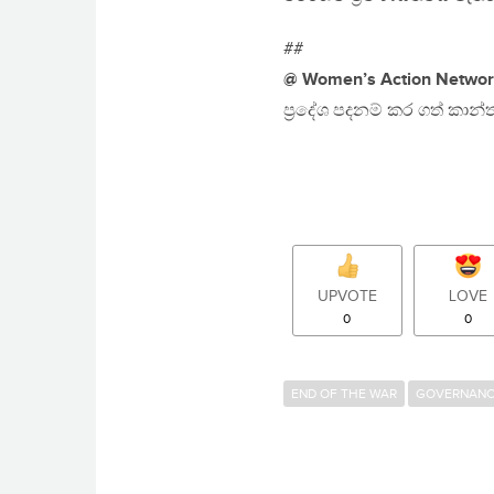
##
@ Women’s Action Netwo
ප‍්‍රදේශ පදනම් කර ගත් කාන
UPVOTE
LOVE
0
0
END OF THE WAR
GOVERNAN