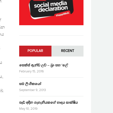
ි.
ේ
බෙන
නය
්
POPULAR
RECENT
මය
සෙක්ස් ඇන්ඩ් ලව් – බ්‍රා සහ ‘ලේ’
February 15, 2016
ය,
සම ලිංගිකයෝ
September 9, 2013
බේ.
පෑඩ් අඳින ගැහැනියකගේ හෘදය සාක්ෂිය
May 10, 2019