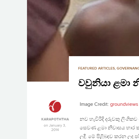
FEATURED ARTICLES
,
GOVERNAN
වවුනියා ළමා න
Image Credit:
groundviews
නව හැවිරිදි දරුවකු ලිංග
KARAPOTHTHA
on
January 3,
සෙවණ ළමා නිවාසය භාර කල
2014
ලදී. මේ පිළිබඳව කරන ලද පර