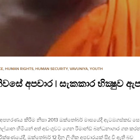
CE
,
HUMAN RIGHTS
,
HUMAN SECURITY
,
VAVUNIYA
,
YOUTH
ිවසේ අපචාර | සැකකාර​ භික්‍ෂුව ඇ
ිකව අපහරණය කිරීම නිසා 2013 ඔක්තෝබර් මාසයේදී ඇටඹගස්කඩ සෙ
්යාන හිමියන් අත් අඩංගුවට ගෙන රිමාන්ඞ් බන්ධනාගාර ගත කර
ීක්ෂණයේදී, ඔක්තෝබර් 12 දින ලිංගික අපචාරයක් සිදු වී ඇති බව