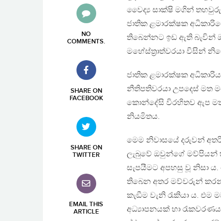
වෛද්‍ය සාක්ෂි මගින් තහවුර
ජාතික ළමාරක්ෂක අධිකාරිය
NO
තිබෙන්නට ඉඩ ඇති බැවින්
COMMENTS
.
මහේස්ත‍්‍රාත්වරයා විසින් 
ජාතික ළමාරක්ෂක අධිකාරිය ම
නීතිපතිවරයා උපදෙස් මත මහේස
SHARE ON
FACEBOOK
කොන්දේසි විරහිතව ඇප මත 
නියමිතය.
මෙම නිවාසයේ දරුවන් අතරි
SHARE ON
ලැබුවේ ඔවුන්ගේ මව්පියන්
TWITTER
සැපයීමට අපහසු වූ නිසා ය
තිබෙන අතර මව්වරුන් කරන්
කැඞීම වැනි රැකියා ය. එම
EMAIL THIS
අධ්‍යාපනයක් හා රැකවරණය
ARTICLE