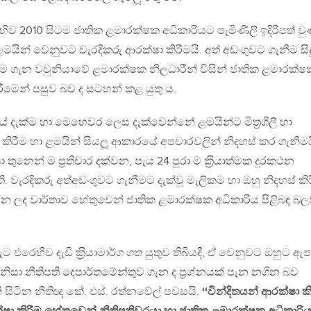
ව 2010 සිටම ජාතික ළමාරක්ෂක අධිකාරියට පැමිණිලි ඉදිරිපත් ව
ණේ ළමයින් වෙනුවට වැරදිකරු ආරක්ෂා කිරීමයි. අත් අඩංගුවට ගැනීම සිද
ිටීම ගැන වවුනියාවේ ළමාරක්ෂක නිලධාරීන් විසින් ජාතික ළමාරක්ෂ
ීමෙන් පසුව බව ද සටහන් කළ යුතු ය.
 දැක්ම හා මෙහෙවර ලෙස දැක්වෙන්නේ ළමයින්ට මිත‍්‍රශීලී හා
කිරීම හා ළමයින් සියලූ ආකාරයේ අපචාරවලින් නිදහස් කර ගැනීමය
තුනෙන් ම ප‍්‍රතිචාර දක්වන, පැය 24 පුරා ම ක‍්‍රියාත්මක දුරකථන
 වැරදිකරු අත්අඩංගුවට ගැනීමට දැක්වූ මැලිකම හා ඔහු නිදහස් කි
කරන ලද වාර්තාව හේතුවෙන් ජාතික ළමාරක්ෂක අධිකාරිය පිළිබඳ බල
 එරෙහිව දැඩි ක‍්‍රියාමාර්ග ගත යුතුව තිබියදී, ඒ වෙනුවට ඔහුට ඇප
නිසා නීතිපති දෙපාර්තමේන්තුව ගැන ද ප‍්‍රශ්නයක් පැන නගින බව
 සිටින නීතිඥ කේ. එස්. රත්නවේල් පවසයි.
‘‘වින්දිතයන් ආරක්ෂා ක